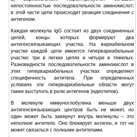
непостоянностью последовательности аминокислот;
в этой части цепи происходит реакция соединения с
антигеном.
Каждая молекула IgG состоит из двух соединенных
цепей, концы которых формируют два
антигенсвязывающих участка. На вариабельном
участке каждой цепи имеются гипервариабельные
участки: три в легких цепях и четыре в тяжелых.
Разновидности последовательности аминокислот в
этих гипервариабельных участках определяют
специфичность антитела. При определенных
условиях эти гипервариабельные области могут
также выступать в роли антигенов (идиотипов).
В молекуле иммуноглобулина меньше двух
антигенсвязывающих центров быть не может, но
один может быть завернут внутрь молекулы – это
неполное антитело. Оно блокирует антиген, и тот не
может связаться с полными антителами.