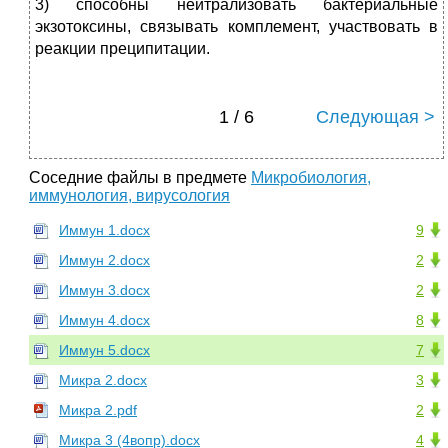
3) способны нейтрализовать бактериальные
экзотоксины, связывать комплемент, участвовать в
реакции преципитации.
1 / 6
Следующая >
Соседние файлы в предмете
Микробиология,
иммунология, вирусология
Иммун 1.docx
9
Иммун 2.docx
2
Иммун 3.docx
2
Иммун 4.docx
8
Иммун 5.docx
7
Микра 2.docx
3
Микра 2.pdf
2
Микра 3 (4вопр).docx
4