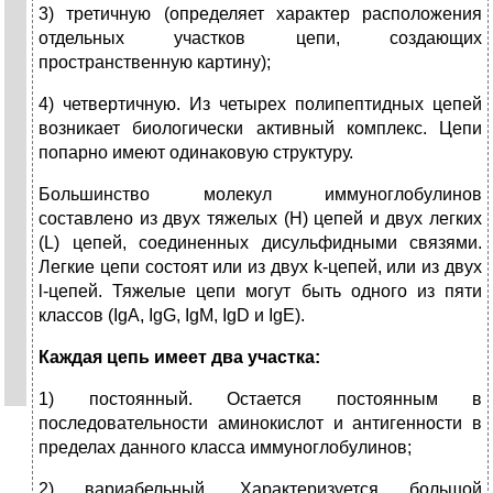
3) третичную (определяет характер расположения
отдельных участков цепи, создающих
пространственную картину);
4) четвертичную. Из четырех полипептидных цепей
возникает биологически активный комплекс. Цепи
попарно имеют одинаковую структуру.
Большинство молекул иммуноглобулинов
составлено из двух тяжелых (H) цепей и двух легких
(L) цепей, соединенных дисульфидными связями.
Легкие цепи состоят или из двух k-цепей, или из двух
l-цепей. Тяжелые цепи могут быть одного из пяти
классов (IgA, IgG, IgM, IgD и IgE).
Каждая цепь имеет два участка:
1) постоянный. Остается постоянным в
последовательности аминокислот и антигенности в
пределах данного класса иммуноглобулинов;
2) вариабельный. Характеризуется большой