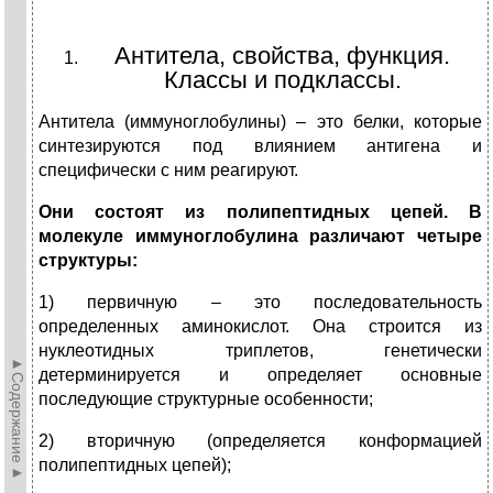
Антитела, свойства, функция.
Классы и подклассы.
Антитела (иммуноглобулины) – это белки, которые
синтезируются под влиянием антигена и
специфически с ним реагируют.
Они состоят из полипептидных цепей. В
молекуле иммуноглобулина различают четыре
структуры:
1) первичную – это последовательность
определенных аминокислот. Она строится из
нуклеотидных триплетов, генетически
►Содержание►
детерминируется и определяет основные
последующие структурные особенности;
2) вторичную (определяется конформацией
полипептидных цепей);