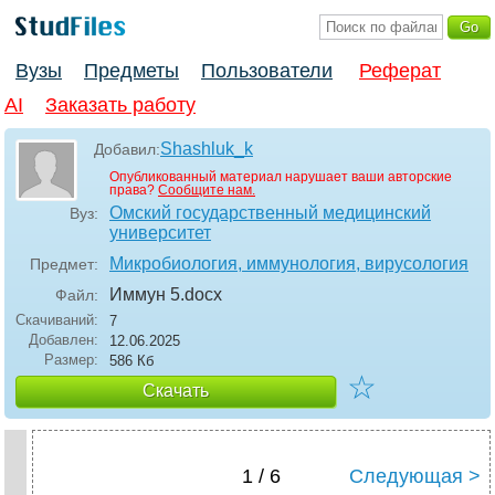
Вузы
Предметы
Пользователи
Реферат
AI
Заказать работу
Shashluk_k
Добавил:
Опубликованный материал нарушает ваши авторские
права?
Сообщите нам.
Омский государственный медицинский
Вуз:
университет
Микробиология, иммунология, вирусология
Предмет:
Иммун 5
.docx
Файл:
Скачиваний:
7
Добавлен:
12.06.2025
Размер:
586 Кб
☆
Скачать
1 / 6
Следующая >