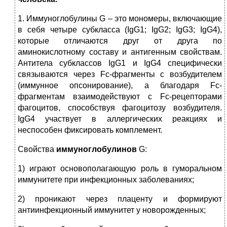
1. Иммуноглобулины G – это мономеры, включающие
в себя четыре субкласса (IgG1; IgG2; IgG3; IgG4),
которые отличаются друг от друга по
аминокислотному составу и антигенным свойствам.
Антитела субклассов IgG1 и IgG4 специфически
связываются через Fc-фрагменты с возбудителем
(иммунное опсонирование), а благодаря Fc-
фрагментам взаимодействуют с Fc-рецепторами
фагоцитов, способствуя фагоцитозу возбудителя.
IgG4 участвует в аллергических реакциях и
неспособен фиксировать комплемент.
Свойства
иммуноглобулинов
G:
1) играют основополагающую роль в гуморальном
иммунитете при инфекционных заболеваниях;
2) проникают через плаценту и формируют
антиинфекционный иммунитет у новорожденных;