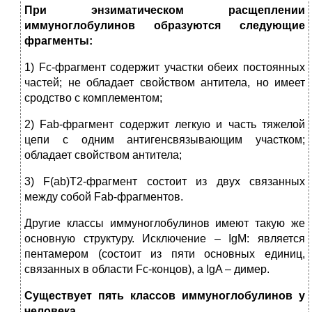
При энзиматическом расщеплении
иммуноглобулинов образуются следующие
фрагменты:
1) Fc-фрагмент содержит участки обеих постоянных
частей; не обладает свойством антитела, но имеет
сродство с комплементом;
2) Fab-фрагмент содержит легкую и часть тяжелой
цепи с одним антигенсвязывающим участком;
обладает свойством антитела;
3) F(ab)Т2-фрагмент состоит из двух связанных
между собой Fab-фрагментов.
Другие классы иммуноглобулинов имеют такую же
основную структуру. Исключение – IgM: является
пентамером (состоит из пяти основных единиц,
связанных в области Fc-концов), а IgA – димер.
Существует пять классов иммуноглобулинов у
человека.