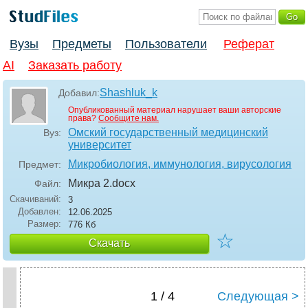
Вузы
Предметы
Пользователи
Реферат
AI
Заказать работу
Shashluk_k
Добавил:
Опубликованный материал нарушает ваши авторские
права?
Сообщите нам.
Омский государственный медицинский
Вуз:
университет
Микробиология, иммунология, вирусология
Предмет:
Микра 2
.docx
Файл:
Скачиваний:
3
Добавлен:
12.06.2025
Размер:
776 Кб
☆
Скачать
1 / 4
Следующая >