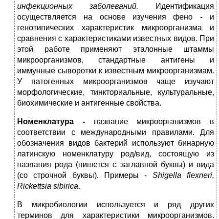
инфекционных заболеваний.
Идентификация
осуществляется на основе изучения фено - и
генотипических характеристик микроорганизма и
сравнения с характеристиками известных видов. При
этой работе применяют эталонные штаммы
микроорганизмов, стандартные антигены и
иммунные сыворотки к известным микроорганизмам.
У патогенных микроорганизмов чаще изучают
морфологические, тинкториальные, культуральные,
биохимические и антигенные свойства.
Номенклатура -
название микроорганизмов в
соответствии с международными правилами. Для
обозначения видов бактерий используют бинарную
латинскую номенклатуру род/вид, состоящую из
названия рода (пишется с заглавной буквы) и вида
(со строчной буквы). Примеры -
Shigella
flexneri
,
Rickettsia
sibirica
.
В микробиологии используется и ряд других
терминов для характеристики микроорганизмов.