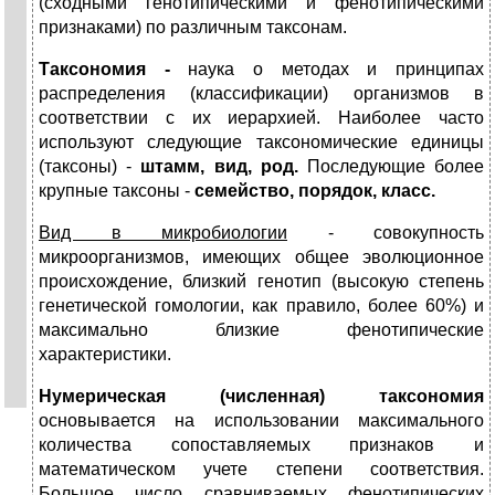
(сходными генотипическими и фенотипическими
признаками) по различным таксонам.
Таксономия -
наука о методах и принципах
распределения (классификации) организмов в
соответствии с их иерархией. Наиболее часто
используют следующие таксономические единицы
(таксоны) -
штамм, вид, род.
Последующие более
крупные таксоны -
семейство, порядок, класс.
Вид в микробиологии
- совокупность
микроорганизмов, имеющих общее эволюционное
происхождение, близкий генотип (высокую степень
генетической гомологии, как правило, более 60%) и
максимально близкие фенотипические
характеристики.
Нумерическая (численная) таксономия
основывается на использовании максимального
количества сопоставляемых признаков и
математическом учете степени соответствия.
Большое число сравниваемых фенотипических