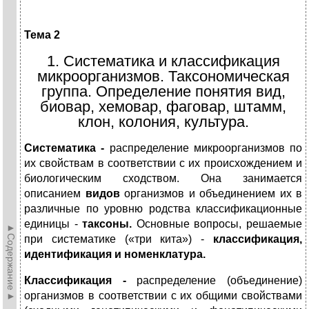
Тема 2
1. Систематика и классификация
микроорганизмов. Таксономическая
группа. Определение понятия вид,
биовар, хемовар, фаговар, штамм,
клон, колония, культура.
Систематика -
распределение микроорганизмов по
их свойствам в соответствии с их происхождением и
биологическим сходством. Она занимается
описанием
видов
организмов и объединением их в
различные по уровню родства классификационные
единицы -
таксоны.
Основные вопросы, решаемые
►Содержание►
при систематике («три кита») -
классификация,
идентификация и номенклатура.
Классификация -
распределение (объединение)
организмов в соответствии с их общими свойствами