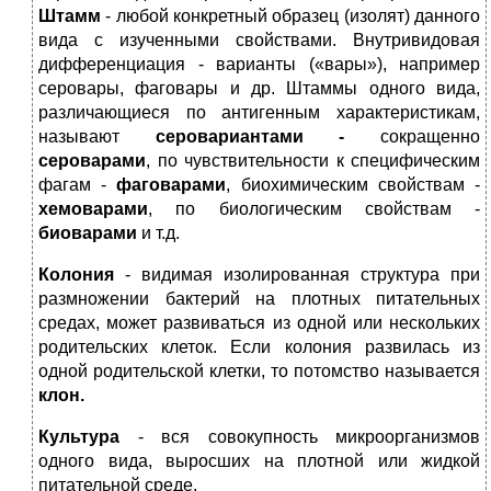
Штамм
- любой конкретный образец (изолят) данного
вида с изученными свойствами. Внутривидовая
дифференциация - варианты («вары»), например
серовары, фаговары и др. Штаммы одного вида,
различающиеся по антигенным характеристикам,
называют
серовариантами -
сокращенно
сероварами
, по чувствительности к специфическим
фагам -
фаговарами
, биохимическим свойствам -
хемоварами
, по биологическим свойствам -
биоварами
и т.д.
Колония
- видимая изолированная структура при
размножении бактерий на плотных питательных
средах, может развиваться из одной или нескольких
родительских клеток. Если колония развилась из
одной родительской клетки, то потомство называется
клон.
Культура
- вся совокупность микроорганизмов
одного вида, выросших на плотной или жидкой
питательной среде.