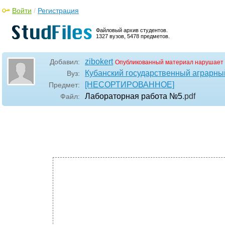
Войти
/
Регистрация
Файловый архив студентов.
1327 вузов, 5478 предметов.
zibokert
Добавил:
Опубликованный материал нарушает 
Кубанский государственный аграрны
Вуз:
[НЕСОРТИРОВАННОЕ]
Предмет:
Лабораторная работа №5
.pdf
Файл: