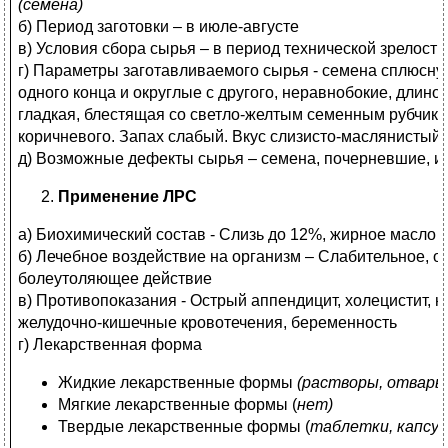
(семена)
б) Период заготовки – в июле-августе
в) Условия сбора сырья – в период технической зрелости
г) Параметры заготавливаемого сырья - семена сплюсну
одного конца и округлые с другого, неравнобокие, длино
гладкая, блестящая со светло-желтым семенным рубчиком
коричневого. Запах слабый. Вкус слизисто-маслянистый.
д) Возможные дефекты сырья – семена, почерневшие, 
Применение ЛРС
а) Биохимический состав - Слизь до 12%, жирное масло 
б) Лечебное воздействие на организм – Слабительное, 
болеутоляющее действие
в) Противопоказания - Острый аппендицит, холецистит, 
желудочно-кишечные кровотечения, беременность
г) Лекарственная форма
Жидкие лекарственные формы
(растворы, отвары
Мягкие лекарственные формы (
нет)
Твердые лекарственные формы (
таблетки, капсул