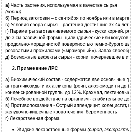
а)
Часть растения, используемая в качестве сырья
(корни)
б) Период заготовки – с сентября по ноябрь или в марте
в) Условия сбора сырья – растения достигшие 3х-4х летн
г) Параметры заготавливаемого сырья - куски корней, р
до 3 см различной формы: цилиндрические или конусови
продольно-морщинистой поверхностью темно-бурого цвет
розоватыми прожилками («мраморный»). Запах своеобра
д) Возможные дефекты сырья - корни, почерневшие в из
Применение ЛРС
а) Биохимический состав - содержатся две основ- ные 
антрагликозиды и их агликоны (реин, алоэ-эмодин и др.)
конденсированной группы до 12%. Крахмал, пектиновые
б) Лечебное воздействие на организм - слабительное де
в) Противопоказания - Острый аппендицит, холецистит, 
желудочно-кишечные кровотечения, беременность
г) Лекарственная форма
Жидкие лекарственные формы
(сироп, экстракты)