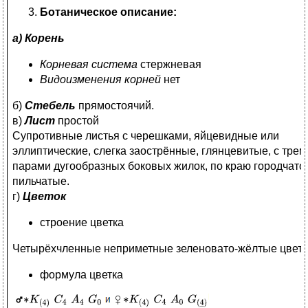
Ботаническое описание:
а) Корень
Корневая система
стержневая
Видоизменения корней
нет
б)
Стебель
прямостоячий.
в)
Лист
простой
Супротивные листья с черешками, яйцевидные или
эллиптические, слегка заострённые, глянцевитые, с трем
парами дугообразных боковых жилок, по краю городчато
пильчатые.
г)
Цветок
строение цветка
Четырёхчленные неприметные зеленовато-жёлтые цветк
формула цветка