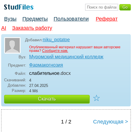
Вузы
Предметы
Пользователи
Реферат
AI
Заказать работу
niku_potatoe
Добавил:
Опубликованный материал нарушает ваши авторские
права?
Сообщите нам.
Муромский медицинский колледж
Вуз:
Фармакогнозия
Предмет:
слабительное
.docx
Файл:
Скачиваний:
4
Добавлен:
27.04.2025
Размер:
4 Мб
☆
Скачать
1 / 2
Следующая >