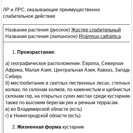
ЛР и ЛРС, оказывающие преимущественно
слабительное действие
Название растения
(
русское)
Жостер слабительный
Название растения
(
латинское)
Rhámnus cathártica
Произрастание:
а) географическое расположение: Европа, Северная
Африка, Малая Азия, Центральная Азия, Кавказ, Западн
Сибирь
б) местообитание в светлых лиственных лесах, степных
колках, по склонам холмов, по каменистым и щебнистым
склонам гор, на открытых сухих местах среди кустарников
также по высоким берегам рек и речным террасам.
в) во Владимирской области (есть)
г) в Нижегородской области (есть)
Жизненная форма
кустарник