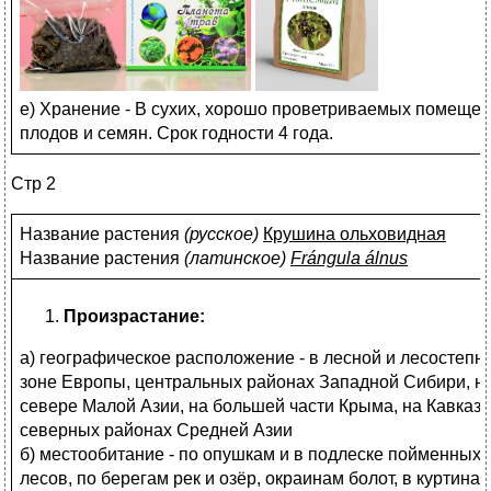
е) Хранение - В сухих, хорошо проветриваемых помеще
плодов и семян. Срок годности 4 года.
Стр 2
Название растения
(
русское)
Крушина ольховидная
Название растения
(
латинское)
Frángula álnus
Произрастание:
а) географическое расположение - в лесной и лесостепн
зоне Европы, центральных районах Западной Сибири, н
севере Малой Азии, на большей части Крыма, на Кавказе
северных районах Средней Азии
б) местообитание - по опушкам и в подлеске пойменных
лесов, по берегам рек и озёр, окраинам болот, в куртинах