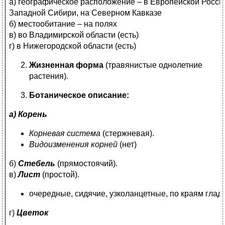
а) географическое расположение – в Европейской России
Западной Сибири, на Северном Кавказе
б) местообитание – на полях
в) во Владимирской области (есть)
г) в Нижегородской области (есть)
Жизненная форма
(травянистые однолетние
растения).
Ботаническое описание:
а) Корень
Корневая система
(стержневая).
Видоизменения корней
(нет)
б)
Стебель
(прямостоячий).
в)
Лист
(простой).
очередные, сидячие, узколанцетные, по краям глад
г)
Цветок