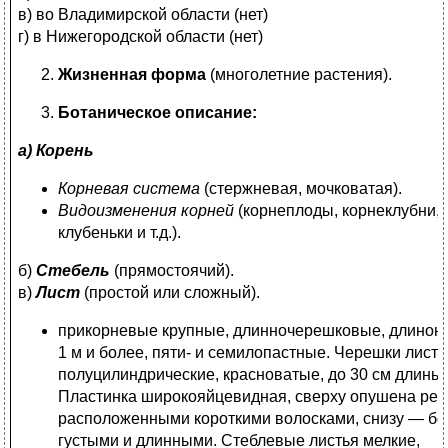
в) во Владимирской области (нет)
г) в Нижегородской области (нет)
Жизненная форма
(многолетние растения).
Ботаническое описание:
а) Корень
Корневая система
(стержневая, мочковатая).
Видоизменения корней
(корнеплоды, корнеклубни,
клубеньки и т.д.).
б)
Стебель
(прямостоячий).
в)
Лист
(простой или сложный).
прикорневые крупные, длинночерешковые, длиною
1 м и более, пяти- и семилопастные. Черешки лист
полуцилиндрические, красноватые, до 30 см длины.
Пластинка широкояйцевидная, сверху опушена ред
расположенными короткими волосками, снизу — бо
густыми и длинными. Стеблевые листья мелкие,