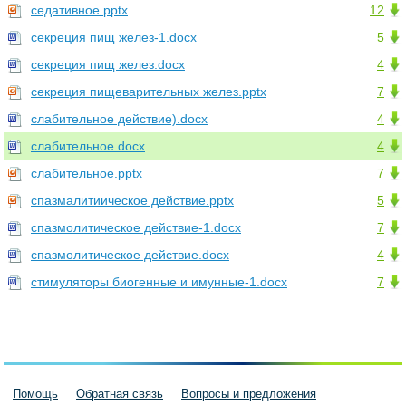
седативное.pptx
12
секреция пищ желез-1.docx
5
секреция пищ желез.docx
4
секреция пищеварительных желез.pptx
7
слабительное действие).docx
4
слабительное.docx
4
слабительное.pptx
7
спазмалитиическое действие.pptx
5
спазмолитическое действие-1.docx
7
спазмолитическое действие.docx
4
стимуляторы биогенные и имунные-1.docx
7
Помощь
Обратная связь
Вопросы и предложения