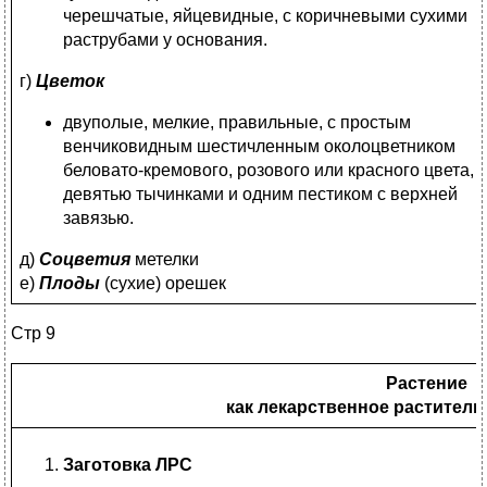
черешчатые, яйцевидные, с коричневыми сухими
раструбами у основания.
г)
Цветок
двуполые, мелкие, правильные, с простым
венчиковидным шестичленным околоцветником
беловато-кремового, розового или красного цвета,
девятью тычинками и одним пестиком с верхней
завязью.
д)
Соцветия
метелки
е)
Плоды
(сухие) орешек
Стр 9
Растение
как лекарственное раститель
Заготовка ЛРС