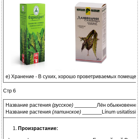
е) Хранение - В сухих, хорошо проветриваемых помеще- н
Стр 6
Название растения
(
русское)
________Лён обыкновенны
Название растения
(
латинское)
_______Línum usitatís
Произрастание: