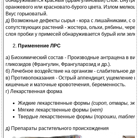
обнаруживается красный (франгулиновый) слой. Внутрен
оранжевого или красновато-бурого цвета. Излом мелкош
Вкус горьковатый.
д) Возможные дефекты сырья - кора с лишайниками, с о
сопутствующих растений - жостера, ольхи, рябины, чере
слоя пробки у примесей обнаруживается бурый или зеле
Применение ЛРС
а) Биохимический состав - Производные антрацена в ви
гликозидов (Франгулин, Франгуларозид и др.).
б) Лечебное воздействие на организм - слабительное де
в) Противопоказания - Острый аппендицит, ущемление и
кишечные и маточные кровотечения, беременность.
г) Лекарственная форма
Жидкие лекарственные формы
(сироп, отвары, эк
Мягкие лекарственные формы (
нет)
Твердые лекарственные формы (
порошки, таблет
д) Препараты растительного происхождения