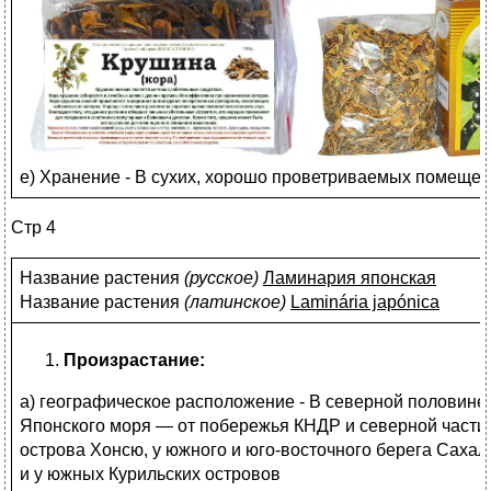
е) Хранение - В сухих, хорошо проветриваемых помещени
Стр 4
Название растения
(
русское)
Ламинария японская
Название растения
(
латинское)
Laminária japónica
Произрастание:
а) географическое расположение - В северной половине
Японского моря — от побережья КНДР и северной части
острова Хонсю, у южного и юго-восточного берега Сахал
и у южных Курильских островов