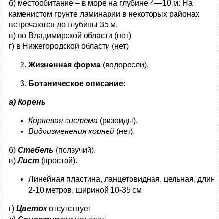
б) местообитание – в море на глубине 4—10 м. На
каменистом грунте ламинарии в некоторых районах
встречаются до глубины 35 м.
в) во Владимирской области (нет)
г) в Нижегородской области (нет)
Жизненная форма
(водоросли).
Ботаническое описание:
а) Корень
Корневая система
(ризоиды).
Видоизменения корней
(нет).
б)
Стебель
(ползучий).
в)
Лист
(простой).
Линейная пластина, ланцетовидная, цельная, длин
2-10 метров, шириной 10-35 см
г)
Цветок
отсутствует