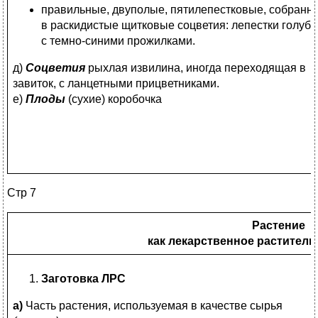
правильные, двуполые, пятилепестковые, собранн
в раскидистые щитковые соцветия: лепестки голубы
с темно-синими прожилками.
д)
Соцветия
рыхлая извилина, иногда переходящая в
завиток, с ланцетными прицветниками.
е)
Плоды
(сухие) коробочка
Стр 7
Растение
как лекарственное раститель
Заготовка ЛРС
а)
Часть растения, используемая в качестве сырья