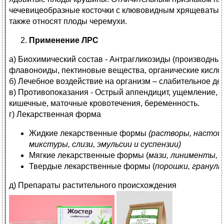
чечевицеобразные косточки с клювовидным хрящеватым
также относят плоды черемухи.
Применение ЛРС
а) Биохимический состав - Антрагликозиды (производны
флавоноиды, пектиновые вещества, органические кисло
б) Лечебное воздействие на организм – слабительное де
в) Противопоказания - Острый аппендицит, ущемление, 
кишечные, маточные кровотечения, беременность.
г) Лекарственная форма
Жидкие лекарственные формы
(растворы, настои
микстуры, слизи, эмульсии и суспензии)
Мягкие лекарственные формы (
мази, линименты, 
Твердые лекарственные формы (
порошки, гранулы
д) Препараты растительного происхождения