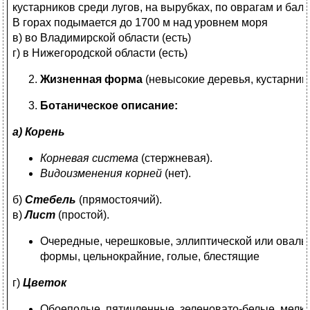
кустарников среди лугов, на вырубках, по оврагам и балк
В горах подымается до 1700 м над уровнем моря
в) во Владимирской области (есть)
г) в Нижегородской области (есть)
Жизненная форма
(невысокие деревья, кустарники
Ботаническое описание:
а) Корень
Корневая система
(стержневая).
Видоизменения корней
(нет).
б)
Стебель
(прямостоячий).
в)
Лист
(простой).
Очередные, черешковые, эллиптической или оваль
формы, цельнокрайние, голые, блестящие
г)
Цветок
Обоеполые, пятичленные, зеленовато-белые, мелк