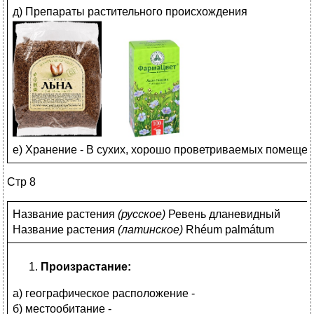
д) Препараты растительного происхождения
е) Хранение - В сухих, хорошо проветриваемых помещени
Стр 8
Название растения
(
русское)
Ревень дланевидный
Название растения
(
латинское)
Rhéum palmátum
Произрастание:
а) географическое расположение -
б) местообитание -