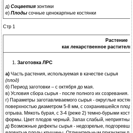
д)
Соцветия
зонтики
е)
Плоды
сочные ценокарпные костянки
Стр 1
Растение
как лекарственное раститель
Заготовка ЛРС
а)
Часть растения, используемая в качестве сырья
(плод)
б) Период заготовки – с октября до мая.
в) Условия сбора сырья - после полного их созревания.
г) Параметры заготавливаемого сырья - округлые костя
поверхностью диаметром 5-8 мм, с сохранившейся плодо
отрыва. Мякоть бурая, с 3-4 (реже 2) темно-бурыми кос
формы. Цвет плодов черный. Запах слабый, неприятный.
д) Возможные дефекты сырья - недозрелые, подгоревши
ядовитые плоды крушины. Отличительным признаком пл