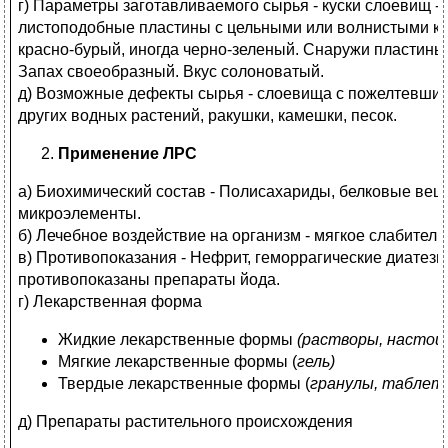
г) Параметры заготавливаемого сырья - куски слоевищ 
листоподобные пластины с цельными или волнистыми кр
красно-бурый, иногда черно-зеленый. Снаружи пластины
Запах своеобразный. Вкус солоноватый.
д) Возможные дефекты сырья - слоевища с пожелтевши
других водных растений, ракушки, камешки, песок.
Применение ЛРС
а) Биохимический состав - Полисахариды, белковые веще
микроэлементы.
б) Лечебное воздействие на организм - мягкое слабител
в) Противопоказания - Нефрит, геморрагические диатезы
противопоказаны препараты йода.
г) Лекарственная форма
Жидкие лекарственные формы
(растворы, настои
Мягкие лекарственные формы (
гель)
Твердые лекарственные формы (
гранулы, таблетк
д) Препараты растительного происхождения