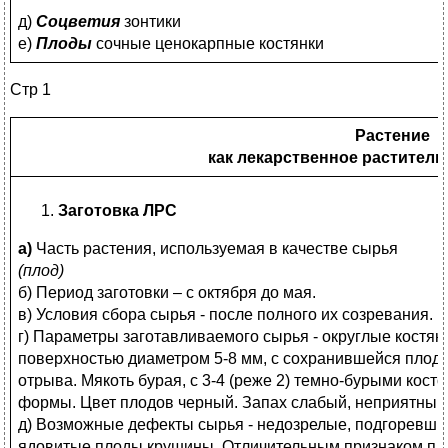
д)
Соцветия
зонтики
е)
Плоды
сочные ценокарпные костянки
Стр 1
Растение
как лекарственное раститель
Заготовка ЛРС
а)
Часть растения, используемая в качестве сырья
(плод)
б) Период заготовки – с октября до мая.
в) Условия сбора сырья - после полного их созревания.
г) Параметры заготавливаемого сырья - округлые костя
поверхностью диаметром 5-8 мм, с сохранившейся плодо
отрыва. Мякоть бурая, с 3-4 (реже 2) темно-бурыми кос
формы. Цвет плодов черный. Запах слабый, неприятный.
д) Возможные дефекты сырья - недозрелые, подгоревши
ядовитые плоды крушины. Отличительным признаком пл