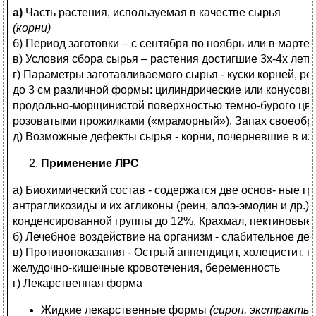
а)
Часть растения, используемая в качестве сырья
(корни)
б) Период заготовки – с сентября по ноябрь или в марте
в) Условия сбора сырья – растения достигшие 3х-4х летн
г) Параметры заготавливаемого сырья - куски корней, р
до 3 см различной формы: цилиндрические или конусови
продольно-морщинистой поверхностью темно-бурого цвет
розоватыми прожилками («мраморный»). Запах своеобра
д) Возможные дефекты сырья - корни, почерневшие в из
Применение ЛРС
а) Биохимический состав - содержатся две основ- ные 
антрагликозиды и их агликоны (реин, алоэ-эмодин и др.)
конденсированной группы до 12%. Крахмал, пектиновые
б) Лечебное воздействие на организм - слабительное де
в) Противопоказания - Острый аппендицит, холецистит, 
желудочно-кишечные кровотечения, беременность
г) Лекарственная форма
Жидкие лекарственные формы
(сироп, экстракты)