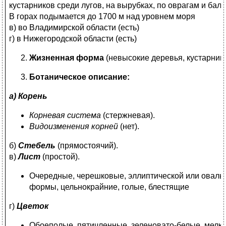
кустарников среди лугов, на вырубках, по оврагам и балк
В горах подымается до 1700 м над уровнем моря
в) во Владимирской области (есть)
г) в Нижегородской области (есть)
Жизненная форма
(невысокие деревья, кустарники
Ботаническое описание:
а) Корень
Корневая система
(стержневая).
Видоизменения корней
(нет).
б)
Стебель
(прямостоячий).
в)
Лист
(простой).
Очередные, черешковые, эллиптической или оваль
формы, цельнокрайние, голые, блестящие
г)
Цветок
Обоеполые, пятичленные, зеленовато-белые, мелк