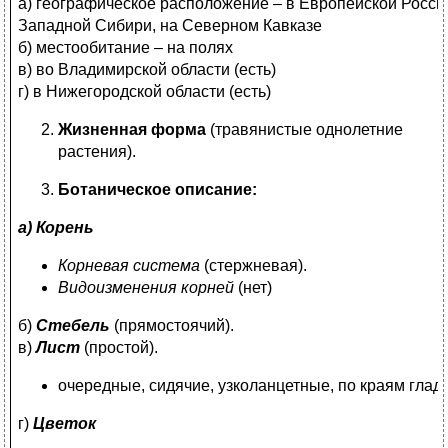
а) географическое расположение – в Европейской России
Западной Сибири, на Северном Кавказе
б) местообитание – на полях
в) во Владимирской области (есть)
г) в Нижегородской области (есть)
Жизненная форма
(травянистые однолетние
растения).
Ботаническое описание:
а) Корень
Корневая система
(стержневая).
Видоизменения корней
(нет)
б)
Стебель
(прямостоячий).
в)
Лист
(простой).
очередные, сидячие, узколанцетные, по краям глад
г)
Цветок