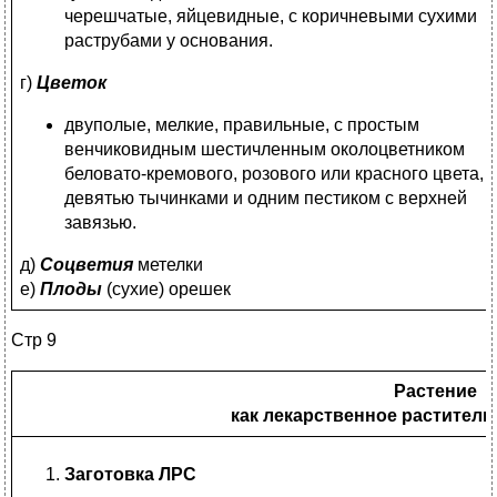
черешчатые, яйцевидные, с коричневыми сухими
раструбами у основания.
г)
Цветок
двуполые, мелкие, правильные, с простым
венчиковидным шестичленным околоцветником
беловато-кремового, розового или красного цвета,
девятью тычинками и одним пестиком с верхней
завязью.
д)
Соцветия
метелки
е)
Плоды
(сухие) орешек
Стр 9
Растение
как лекарственное раститель
Заготовка ЛРС