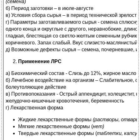
(семена)
б) Период заготовки – в июле-августе
в) Условия сбора сырья – в период технической зрелости
г) Параметры заготавливаемого сырья - семена сплюсну
одного конца и округлые с другого, неравнобокие, длино
гладкая, блестящая со светло-желтым семенным рубчиком
коричневого. Запах слабый. Вкус слизисто-маслянистый.
д) Возможные дефекты сырья – семена, почерневшие, 
Применение ЛРС
а) Биохимический состав - Слизь до 12%, жирное масло 
б) Лечебное воздействие на организм – Слабительное, 
болеутоляющее действие
в) Противопоказания - Острый аппендицит, холецистит, 
желудочно-кишечные кровотечения, беременность
г) Лекарственная форма
Жидкие лекарственные формы
(растворы, отвары
Мягкие лекарственные формы (
нет)
Твердые лекарственные формы (
таблетки, капсул