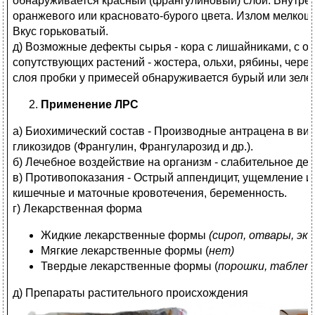
обнаруживается красный (франгулиновый) слой. Внутрен
оранжевого или красновато-бурого цвета. Излом мелкош
Вкус горьковатый.
д) Возможные дефекты сырья - кора с лишайниками, с о
сопутствующих растений - жостера, ольхи, рябины, чере
слоя пробки у примесей обнаруживается бурый или зеле
Применение ЛРС
а) Биохимический состав - Производные антрацена в ви
гликозидов (Франгулин, Франгуларозид и др.).
б) Лечебное воздействие на организм - слабительное де
в) Противопоказания - Острый аппендицит, ущемление и
кишечные и маточные кровотечения, беременность.
г) Лекарственная форма
Жидкие лекарственные формы
(сироп, отвары, эк
Мягкие лекарственные формы (
нет)
Твердые лекарственные формы (
порошки, таблет
д) Препараты растительного происхождения