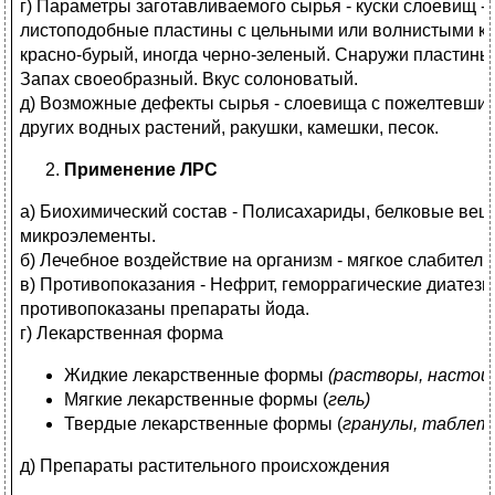
г) Параметры заготавливаемого сырья - куски слоевищ 
листоподобные пластины с цельными или волнистыми кр
красно-бурый, иногда черно-зеленый. Снаружи пластины
Запах своеобразный. Вкус солоноватый.
д) Возможные дефекты сырья - слоевища с пожелтевши
других водных растений, ракушки, камешки, песок.
Применение ЛРС
а) Биохимический состав - Полисахариды, белковые веще
микроэлементы.
б) Лечебное воздействие на организм - мягкое слабител
в) Противопоказания - Нефрит, геморрагические диатезы
противопоказаны препараты йода.
г) Лекарственная форма
Жидкие лекарственные формы
(растворы, настои
Мягкие лекарственные формы (
гель)
Твердые лекарственные формы (
гранулы, таблетк
д) Препараты растительного происхождения