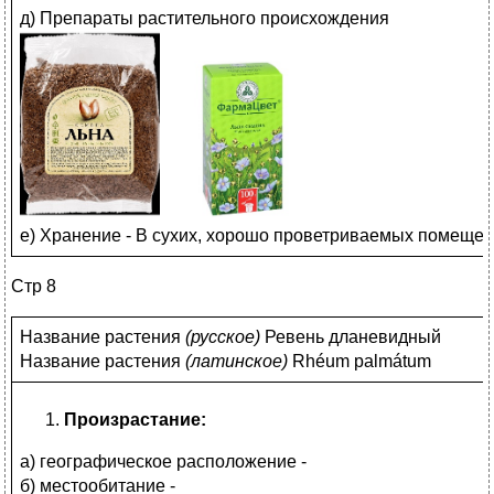
д) Препараты растительного происхождения
е) Хранение - В сухих, хорошо проветриваемых помещени
Стр 8
Название растения
(
русское)
Ревень дланевидный
Название растения
(
латинское)
Rhéum palmátum
Произрастание:
а) географическое расположение -
б) местообитание -