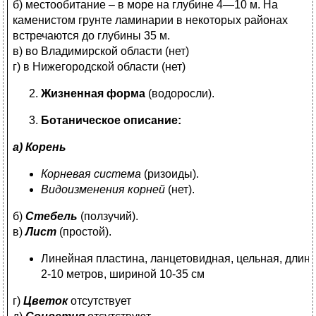
б) местообитание – в море на глубине 4—10 м. На
каменистом грунте ламинарии в некоторых районах
встречаются до глубины 35 м.
в) во Владимирской области (нет)
г) в Нижегородской области (нет)
Жизненная форма
(водоросли).
Ботаническое описание:
а) Корень
Корневая система
(ризоиды).
Видоизменения корней
(нет).
б)
Стебель
(ползучий).
в)
Лист
(простой).
Линейная пластина, ланцетовидная, цельная, длин
2-10 метров, шириной 10-35 см
г)
Цветок
отсутствует