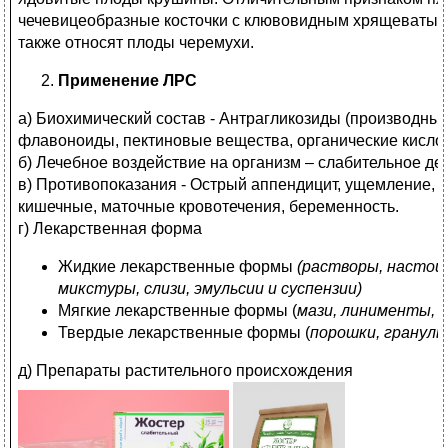
чечевицеобразные косточки с клювовидным хрящеватым
также относят плоды черемухи.
Применение ЛРС
а) Биохимический состав - Антрагликозиды (производны
флавоноиды, пектиновые вещества, органические кисло
б) Лечебное воздействие на организм – слабительное де
в) Противопоказания - Острый аппендицит, ущемление, 
кишечные, маточные кровотечения, беременность.
г) Лекарственная форма
Жидкие лекарственные формы
(растворы, настои
микстуры, слизи, эмульсии и суспензии)
Мягкие лекарственные формы (
мази, линименты, 
Твердые лекарственные формы (
порошки, гранулы
д) Препараты растительного происхождения