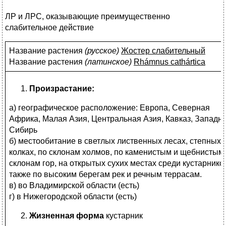
ЛР и ЛРС, оказывающие преимущественно
слабительное действие
Название растения
(
русское)
Жостер слабительный
Название растения
(
латинское)
Rhámnus cathártica
Произрастание:
а) географическое расположение: Европа, Северная
Африка, Малая Азия, Центральная Азия, Кавказ, Западн
Сибирь
б) местообитание в светлых лиственных лесах, степных
колках, по склонам холмов, по каменистым и щебнистым
склонам гор, на открытых сухих местах среди кустарников
также по высоким берегам рек и речным террасам.
в) во Владимирской области (есть)
г) в Нижегородской области (есть)
Жизненная форма
кустарник