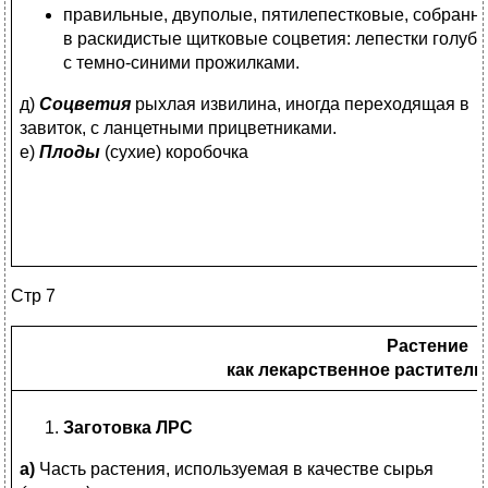
правильные, двуполые, пятилепестковые, собранн
в раскидистые щитковые соцветия: лепестки голубы
с темно-синими прожилками.
д)
Соцветия
рыхлая извилина, иногда переходящая в
завиток, с ланцетными прицветниками.
е)
Плоды
(сухие) коробочка
Стр 7
Растение
как лекарственное раститель
Заготовка ЛРС
а)
Часть растения, используемая в качестве сырья