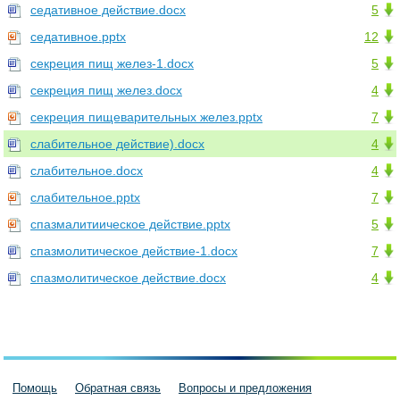
седативное действие.docx
5
седативное.pptx
12
секреция пищ желез-1.docx
5
секреция пищ желез.docx
4
секреция пищеварительных желез.pptx
7
слабительное действие).docx
4
слабительное.docx
4
слабительное.pptx
7
спазмалитиическое действие.pptx
5
спазмолитическое действие-1.docx
7
спазмолитическое действие.docx
4
Помощь
Обратная связь
Вопросы и предложения