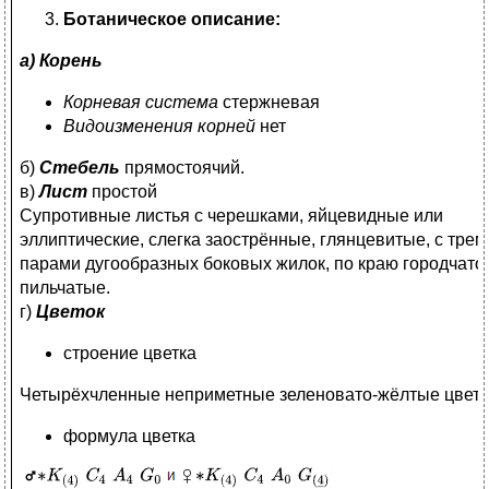
Ботаническое описание:
а) Корень
Корневая система
стержневая
Видоизменения корней
нет
б)
Стебель
прямостоячий.
в)
Лист
простой
Супротивные листья с черешками, яйцевидные или
эллиптические, слегка заострённые, глянцевитые, с трем
парами дугообразных боковых жилок, по краю городчато
пильчатые.
г)
Цветок
строение цветка
Четырёхчленные неприметные зеленовато-жёлтые цветк
формула цветка