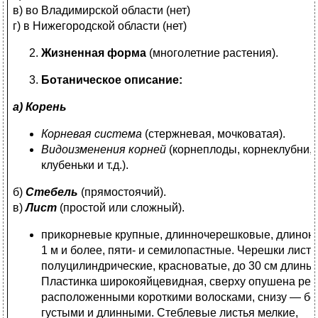
в) во Владимирской области (нет)
г) в Нижегородской области (нет)
Жизненная форма
(многолетние растения).
Ботаническое описание:
а) Корень
Корневая система
(стержневая, мочковатая).
Видоизменения корней
(корнеплоды, корнеклубни,
клубеньки и т.д.).
б)
Стебель
(прямостоячий).
в)
Лист
(простой или сложный).
прикорневые крупные, длинночерешковые, длиною
1 м и более, пяти- и семилопастные. Черешки лист
полуцилиндрические, красноватые, до 30 см длины.
Пластинка широкояйцевидная, сверху опушена ред
расположенными короткими волосками, снизу — бо
густыми и длинными. Стеблевые листья мелкие,