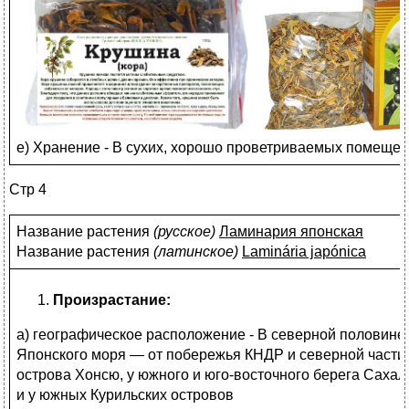
е) Хранение - В сухих, хорошо проветриваемых помещени
Стр 4
Название растения
(
русское)
Ламинария японская
Название растения
(
латинское)
Laminária japónica
Произрастание:
а) географическое расположение - В северной половине
Японского моря — от побережья КНДР и северной части
острова Хонсю, у южного и юго-восточного берега Сахал
и у южных Курильских островов