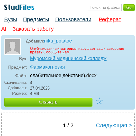
Вузы
Предметы
Пользователи
Реферат
AI
Заказать работу
niku_potatoe
Добавил:
Опубликованный материал нарушает ваши авторские
права?
Сообщите нам.
Муромский медицинский колледж
Вуз:
Фармакогнозия
Предмет:
слабительное действие)
.docx
Файл:
Скачиваний:
4
Добавлен:
27.04.2025
Размер:
4 Мб
☆
Скачать
1 / 2
Следующая >