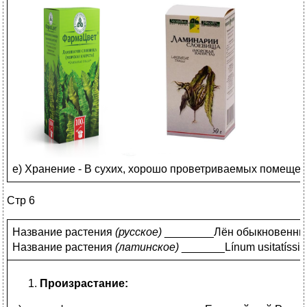
е) Хранение - В сухих, хорошо проветриваемых помеще- н
Стр 6
Название растения
(
русское)
________Лён обыкновенны
Название растения
(
латинское)
_______Línum usitatís
Произрастание: