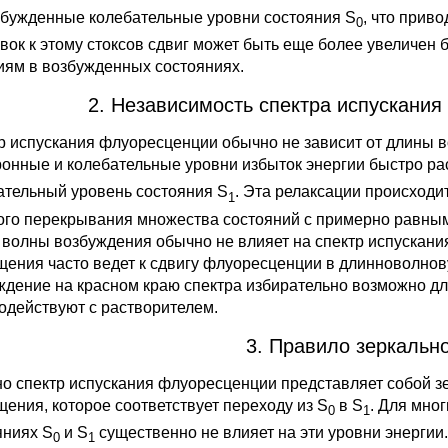
збужденные колебательные уровни состояния S
, что прив
0
вок к этому стоксов сдвиг может быть еще более увеличен
иям в возбужденных состояниях.
2. Независимость спектра испускани
р испускания флуоресценции обычно не зависит от длины 
ронные и колебательные уровни избыток энергии быстро р
ательный уровень состояния S
. Эта релаксации происходи
1
ого перекрывания множества состояний с примерно равным
 волны возбуждения обычно не влияет на спектр испускания
щения часто ведет к сдвигу флуоресценции в длинноволнову
ждение на красном краю спектра избирательно возможно д
одействуют с растворителем.
3. Правило зеркальн
о спектр испускания флуоресценции представляет собой зе
щения, которое соответствует переходу из S
в S
. Для мно
0
1
яниях S
и S
существенно не влияет на эти уровни энергии.
0
1