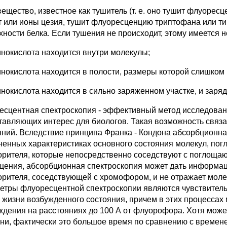
вещество, известное как тушитель (т. е. оно тушит флуорес
т или ионы цезия, тушит флуоресценцию триптофана или ти
хности белка. Если тушения не происходит, этому имеется н
инокислота находится внутри молекулы;
инокислота находится в полости, размеры которой слишком 
инокислота находится в сильно заряженном участке, и заряд
есцентная спектроскопия - эффективный метод исследован
тавляющих интерес для биологов. Такая возможность связ
яний. Вследствие принципа Франка - Кондона абсорбционна
ненных характеристиках основного состояния молекул, погл
орителя, которые непосредственно соседствуют с поглощаю
щения, абсорбционная спектроскопия может дать информац
орителя, соседствующей с хромофором, и не отражает мол
етры флуоресцентной спектроскопии являются чувствител
 жизни возбужденного состояния, причем в этих процессах
ждения на расстояниях до 100 А от флуорофора. Хотя может
ни, фактически это большое время по сравнению с времен