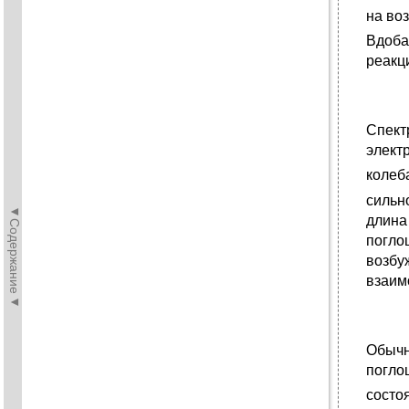
на во
Вдоба
реакц
Спект
элект
колеб
сильн
◄Содержание◄
длина
погло
возбу
взаим
Обычн
погло
состо