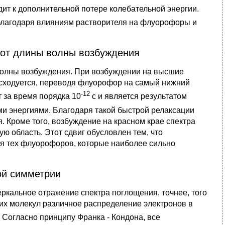
одит к дополнительной потере колебательной энергии.
 благодаря влияниям растворителя на флуорофоры и
я от длины волны возбуждения
волны возбуждения. При возбуждении на высшие
асходуется, переводя флуорофор на самый нижний
-12
т за время порядка 10
с и является результатом
и энергиями. Благодаря такой быстрой релаксации
. Кроме того, возбуждение на красном крае спектра
ю область. Этот сдвиг обусловлен тем, что
ля тех флуорофоров, которые наиболее сильно
ой симметрии
ркальное отражение спектра поглощения, точнее, того
гих молекул различное распределение электронов в
 Согласно принципу Франка - Кондона, все