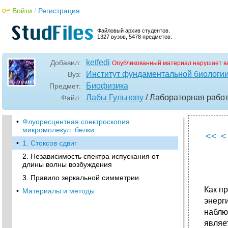
Войти
/
Регистрация
Файловый архив студентов.
1327 вузов, 5478 предметов.
ketfedi
Добавил:
Опубликованный материал нарушает в
Институт фундаментальной биологии
Вуз:
Биофизика
Предмет:
Лабы Гульнову
/ Лабораторная рабо
Файл:
•
Флуоресцентная спектроскопия
микромолекул: белки
<<
<
•
1. Стоксов сдвиг
2. Независимость спектра испускания от
длины волны возбуждения
3. Правило зеркальной симметрии
Как п
•
Материалы и методы
энерг
наблю
являе