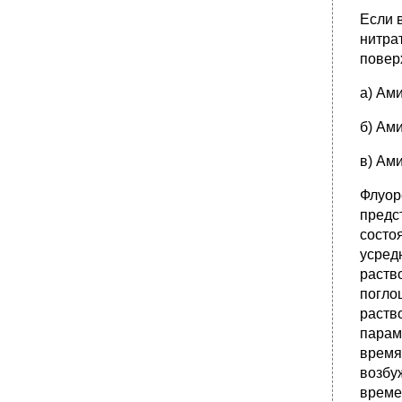
Если 
нитра
повер
а) Ам
б) Ам
в) Ам
Флуор
предс
состо
усред
раств
погло
раств
парам
время
возбу
време