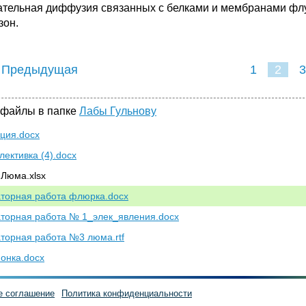
тельная диффузия связанных с белками и мембранами флу
зон.
 Предыдущая
1
2
3
 файлы в папке
Лабы Гульнову
ция.docx
лективка (4).docx
 Люма.xlsx
торная работа флюрка.docx
торная работа № 1_элек_явления.docx
торная работа №3 люма.rtf
онка.docx
е соглашение
Политика конфиденциальности