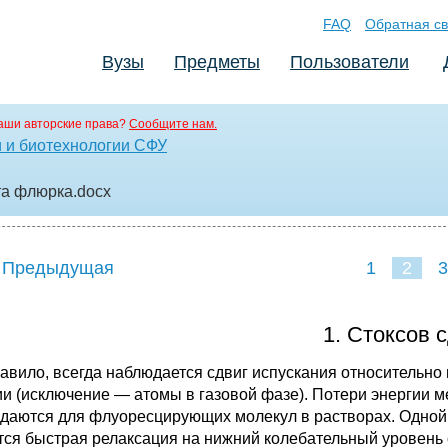
FAQ
Обратная св
Вузы
Предметы
Пользователи
аши авторские права?
Сообщите нам.
 и биотехнологии СФУ
та флюрка
.docx
 Предыдущая
1
2
3
1. Стоксов 
равило, всегда наблюдается сдвиг испускания относительно 
ии (исключение — атомы в газовой фазе). Потери энергии 
даются для флуоресцирующих молекул в растворах. Одной 
тся быстрая релаксация на нижний колебательный уровень