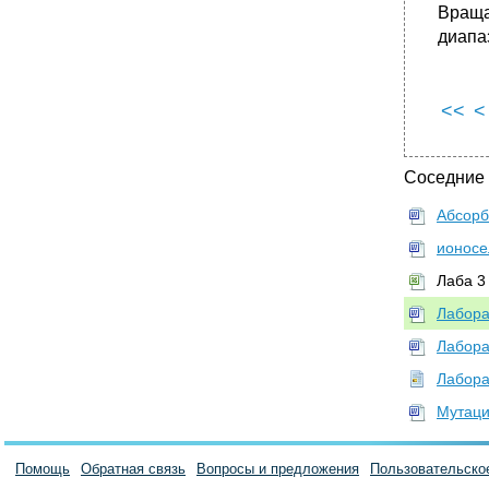
Враща
диапа
<<
<
Соседние
Абсорб
ионосе
Лаба 3
Лабора
Лабора
Лабора
Мутаци
Помощь
Обратная связь
Вопросы и предложения
Пользовательско