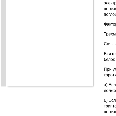
элект
перех
погло
Факто
Трехм
Связы
Вся ф
белок
При у
корот
а) Ес
долже
б) Ес
трипт
перех