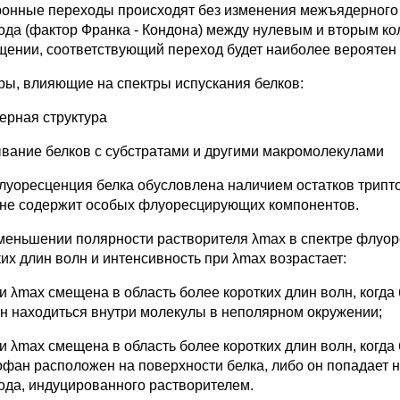
ронные переходы происходят без изменения межъядерного р
ода (фактор Франка - Кондона) между нулевым и вторым к
щении, соответствующий переход будет наиболее вероятен т
ры, влияющие на спектры испускания белков:
ерная структура
вание белков с субстратами и другими макромолекулами
луоресценция белка обусловлена наличием остатков трипто
 не содержит особых флуоресцирующих компонентов.
меньшении полярности растворителя λmax в спектре флуор
ких длин волн и интенсивность при λmax возрастает:
ли λmax смещена в область более коротких длин волн, когда
н находиться внутри молекулы в неполярном окружении;
ли λmax смещена в область более коротких длин волн, когда
офан расположен на поверхности белка, либо он попадает 
ода, индуцированного растворителем.