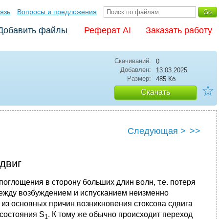
язь
Вопросы и предложения
Добавить файлы
Реферат AI
Заказать работу
Скачиваний:
0
Добавлен:
13.03.2025
Размер:
485 Кб
☆
Скачать
Следующая >
>>
сдвиг
поглощения в сторону больших длин волн, т.е. потеря
между возбуждением и испусканием неизменно
из основных причин возникновения стоксова сдвига
 состояния S
. К тому же обычно происходит переход
1