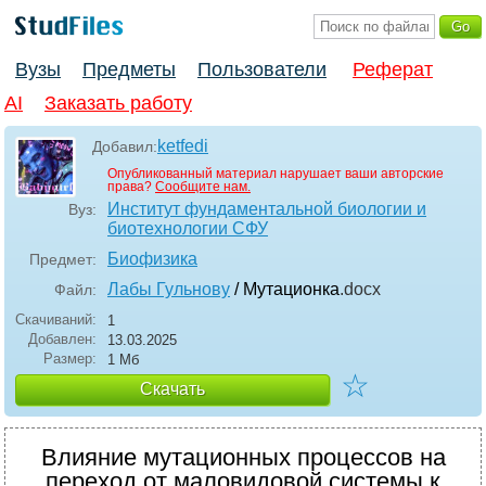
Вузы
Предметы
Пользователи
Реферат
AI
Заказать работу
ketfedi
Добавил:
Опубликованный материал нарушает ваши авторские
права?
Сообщите нам.
Институт фундаментальной биологии и
Вуз:
биотехнологии СФУ
Биофизика
Предмет:
Лабы Гульнову
/ Мутационка
.docx
Файл:
Скачиваний:
1
Добавлен:
13.03.2025
Размер:
1 Мб
☆
Скачать
Влияние мутационных процессов на
переход от маловидовой системы к