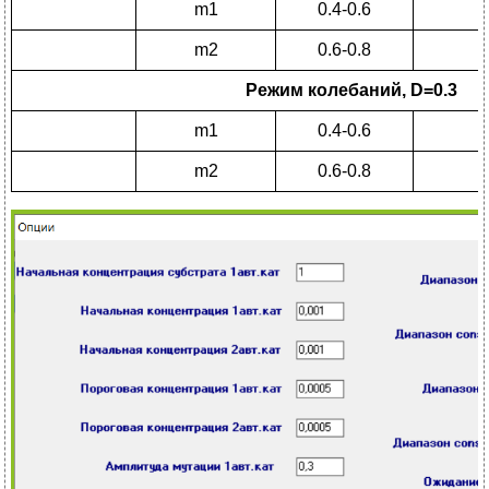
m1
0.4-0.6
K
m2
0.6-0.8
K
Режим колебаний,
D
=0.3
m1
0.4-0.6
K
m2
0.6-0.8
K