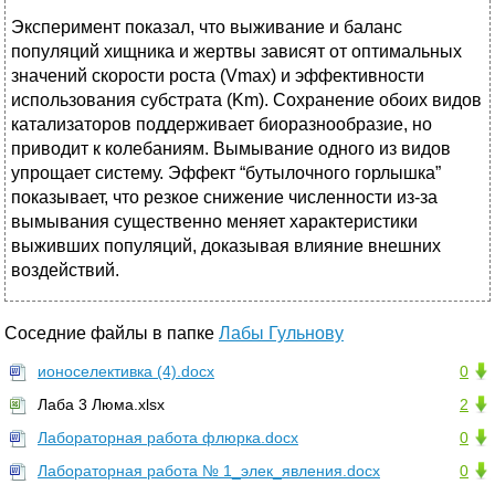
Эксперимент показал, что выживание и баланс
популяций хищника и жертвы зависят от оптимальных
значений скорости роста (Vmax) и эффективности
использования субстрата (Km). Сохранение обоих видов
катализаторов поддерживает биоразнообразие, но
приводит к колебаниям. Вымывание одного из видов
упрощает систему. Эффект “бутылочного горлышка”
показывает, что резкое снижение численности из-за
вымывания существенно меняет характеристики
выживших популяций, доказывая влияние внешних
воздействий.
Соседние файлы в папке
Лабы Гульнову
ионоселективка (4).docx
0
Лаба 3 Люма.xlsx
2
Лабораторная работа флюрка.docx
0
Лабораторная работа № 1_элек_явления.docx
0