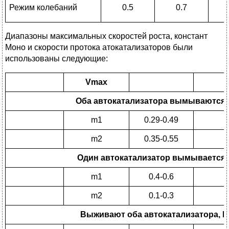
Режим колебаний
0.5
0.7
Диапазоны максимальных скоростей роста, констант
Моно и скорости протока атокатализаторов были
использованы следующие:
Vmax
Оба автокатализатора вымываются
m1
0.29-0.49
K
m2
0.35-0.55
K
Один автокатализатор вымывается
m1
0.4-0.6
K
m2
0.1-0.3
K
Выживают оба автокатализатора,
D