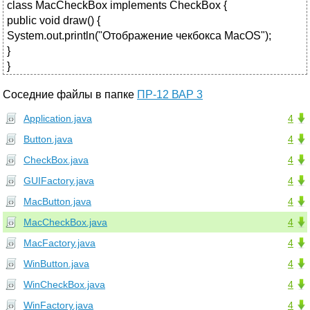
class MacCheckBox implements CheckBox {
public void draw() {
System.out.println("Отображение чекбокса MacOS");
}
}
Соседние файлы в папке
ПР-12 ВАР 3
Application.java
4
Button.java
4
CheckBox.java
4
GUIFactory.java
4
MacButton.java
4
MacCheckBox.java
4
MacFactory.java
4
WinButton.java
4
WinCheckBox.java
4
WinFactory.java
4