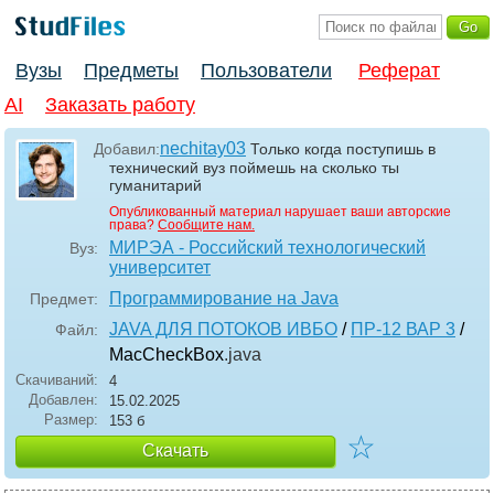
Вузы
Предметы
Пользователи
Реферат
AI
Заказать работу
nechitay03
Добавил:
Только когда поступишь в
технический вуз поймешь на сколько ты
гуманитарий
Опубликованный материал нарушает ваши авторские
права?
Сообщите нам.
МИРЭА - Российский технологический
Вуз:
университет
Программирование на Java
Предмет:
JAVA ДЛЯ ПОТОКОВ ИВБО
/
ПР-12 ВАР 3
/
Файл:
MacCheckBox
.java
Скачиваний:
4
Добавлен:
15.02.2025
Размер:
153 б
☆
Скачать