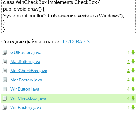
class WinCheckBox implements CheckBox {
public void draw() {
System.out.println("Отображение чекбокса Windows");
}
}
Соседние файлы в папке
ПР-12 ВАР 3
GUIFactory.java
4
MacButton.java
4
MacCheckBox.java
4
MacFactory.java
4
WinButton.java
4
WinCheckBox.java
4
WinFactory.java
4