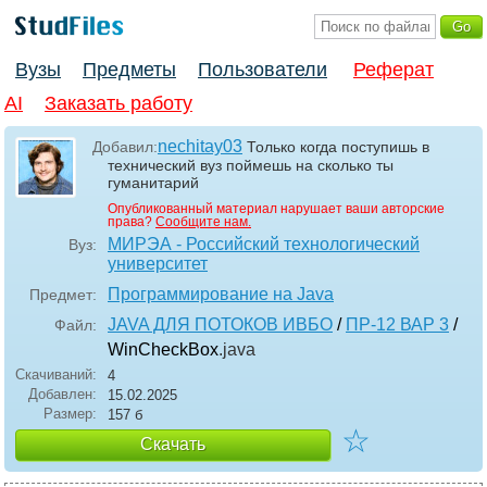
Вузы
Предметы
Пользователи
Реферат
AI
Заказать работу
nechitay03
Добавил:
Только когда поступишь в
технический вуз поймешь на сколько ты
гуманитарий
Опубликованный материал нарушает ваши авторские
права?
Сообщите нам.
МИРЭА - Российский технологический
Вуз:
университет
Программирование на Java
Предмет:
JAVA ДЛЯ ПОТОКОВ ИВБО
/
ПР-12 ВАР 3
/
Файл:
WinCheckBox
.java
Скачиваний:
4
Добавлен:
15.02.2025
Размер:
157 б
☆
Скачать