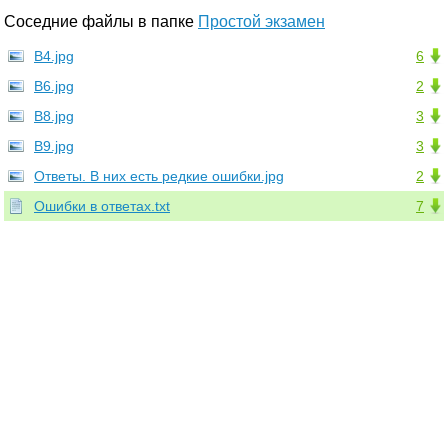
Соседние файлы в папке
Простой экзамен
В4.jpg
6
В6.jpg
2
В8.jpg
3
В9.jpg
3
Ответы. В них есть редкие ошибки.jpg
2
Ошибки в ответах.txt
7