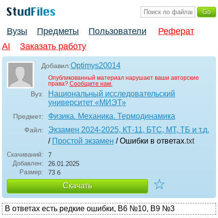
Вузы
Предметы
Пользователи
Реферат
AI
Заказать работу
Optimys20014
Добавил:
Опубликованный материал нарушает ваши авторские
права?
Сообщите нам.
Национальный исследовательский
Вуз:
университет «МИЭТ»
Физика. Механика. Термодинамика
Предмет:
Экзамен 2024-2025, КТ-11, БТС, МТ, ТБ и т.д.
Файл:
/
Простой экзамен
/ Ошибки в ответах
.txt
Скачиваний:
7
Добавлен:
26.01.2025
Размер:
73 б
☆
Скачать
В ответах есть редкие ошибки, В6 №10, В9 №3