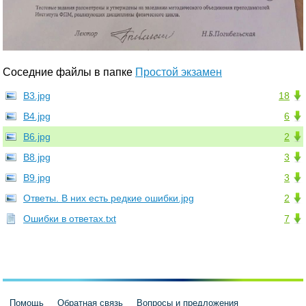
Соседние файлы в папке
Простой экзамен
В3.jpg
18
В4.jpg
6
В6.jpg
2
В8.jpg
3
В9.jpg
3
Ответы. В них есть редкие ошибки.jpg
2
Ошибки в ответах.txt
7
Помощь
Обратная связь
Вопросы и предложения