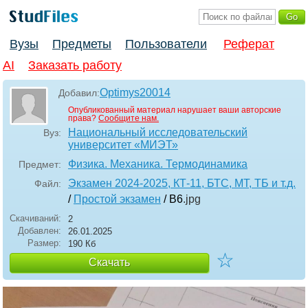
Вузы
Предметы
Пользователи
Реферат
AI
Заказать работу
Optimys20014
Добавил:
Опубликованный материал нарушает ваши авторские
права?
Сообщите нам.
Национальный исследовательский
Вуз:
университет «МИЭТ»
Физика. Механика. Термодинамика
Предмет:
Экзамен 2024-2025, КТ-11, БТС, МТ, ТБ и т.д.
Файл:
/
Простой экзамен
/ В6
.jpg
Скачиваний:
2
Добавлен:
26.01.2025
Размер:
190 Кб
☆
Скачать