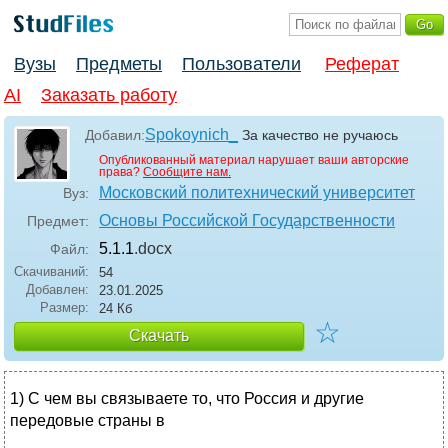
Вузы
Предметы
Пользователи
Реферат
AI
Заказать работу
Spokoynich_
Добавил:
За качество не ручаюсь
Опубликованный материал нарушает ваши авторские
права?
Сообщите нам.
Московский политехнический университет
Вуз:
Основы Российской Государственности
Предмет:
5.1.1
.docx
Файл:
Скачиваний:
54
Добавлен:
23.01.2025
Размер:
24 Кб
☆
Скачать
1) С чем вы связываете то, что Россия и другие
передовые страны в