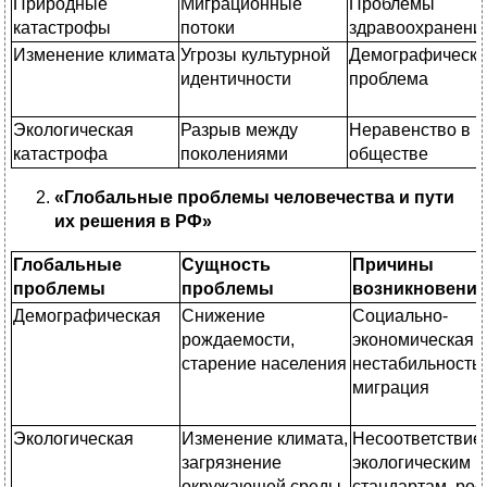
Природные
Миграционные
Проблемы
катастрофы
потоки
здравоохранени
Изменение климата
Угрозы культурной
Демографическа
идентичности
проблема
Экологическая
Разрыв между
Неравенство в
катастрофа
поколениями
обществе
«Глобальные проблемы человечества и пути
их решения в РФ»
Глобальные
Сущность
Причины
проблемы
проблемы
возникновения
Демографическая
Снижение
Социально-
рождаемости,
экономическая
старение населения
нестабильность,
миграция
Экологическая
Изменение климата,
Несоответствие
загрязнение
экологическим
окружающей среды
стандартам, рос