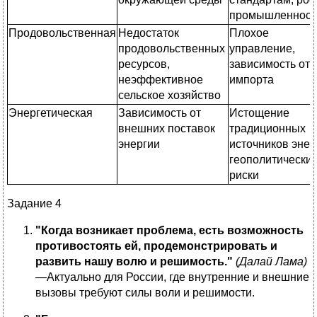
промышленност
Продовольственная
Недостаток
Плохое
продовольственных
управление,
ресурсов,
зависимость от
неэффективное
импорта
сельское хозяйство
Энергетическая
Зависимость от
Истощение
внешних поставок
традиционных
энергии
источников энер
геополитически
риски
Задание 4
"Когда возникает проблема, есть возможность
противостоять ей, продемонстрировать и
развить нашу волю и решимость."
(Далай Лама)
—Актуально для России, где внутренние и внешние
вызовы требуют силы воли и решимости.