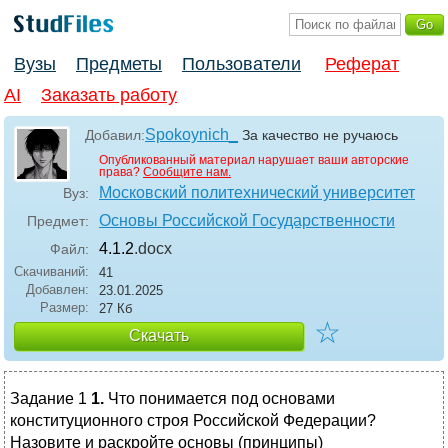
Вузы
Предметы
Пользователи
Реферат
AI
Заказать работу
Spokoynich_
Добавил:
За качество не ручаюсь
Опубликованный материал нарушает ваши авторские
права?
Сообщите нам.
Московский политехнический университет
Вуз:
Основы Российской Государственности
Предмет:
4.1.2
.docx
Файл:
Скачиваний:
41
Добавлен:
23.01.2025
Размер:
27 Кб
☆
Скачать
Задание 1
1.
Что понимается под основами
конституционного строя Российской Федерации?
Назовите и раскройте основы (принципы)