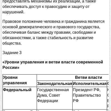
предоставлять механизмы их реализации, а также
обеспечивать доступ к правосудию и защиту от
нарушений.
Правовое положение человека и гражданина является
основой демократического и правового государства,
обеспечивая баланс между правами, свободами и
обязанностями, а также стабильность и развитие
общества.
Задание 3
«Уровни
управления
и
ветви
власти
современной
России»
Уровни
Ветви
власти
управления
Законодательная
Исполнительная
С
Федеральный
Государственная
Президент РФ,
К
Дума, Совет
Правительство
С
Федерации
РФ
В
Р