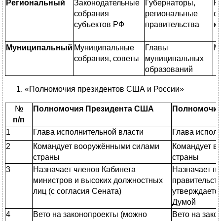
Региональный
Законодательные
Губернаторы,
Р
собрания
региональные
с
субъектов РФ
правительства
к
Муниципальный
Муниципальные
Главы
М
собрания, советы
муниципальных
образований
«Полномочия президентов США и России»
№
Полномочия
Президента
США
Полномочи
п/п
1
Глава исполнительной власти
Глава испол
2
Командует вооружёнными силами
Командует в
страны
страны
3
Назначает членов Кабинета
Назначает п
министров и высоких должностных
правительств
лиц (с согласия Сената)
утверждаетс
Думой
4
Вето на законопроекты (можно
Вето на зако