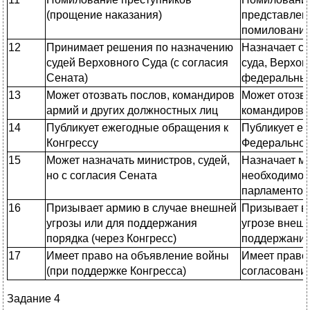
(прощение наказания)
представлен
помиловани
12
Принимает решения по назначению
Назначает су
судей Верховного Суда (с согласия
суда, Верхов
Сената)
федеральных
13
Может отозвать послов, командиров
Может отозва
армий и других должностных лиц
командиров 
14
Публикует ежегодные обращения к
Публикует е
Конгрессу
Федерально
15
Может назначать министров, судей,
Назначает м
но с согласия Сената
необходимос
парламенто
16
Призывает армию в случае внешней
Призывает в
угрозы или для поддержания
угрозе внешн
порядка (через Конгресс)
поддержания
17
Имеет право на объявление войны
Имеет право 
(при поддержке Конгресса)
согласовани
Задание 4