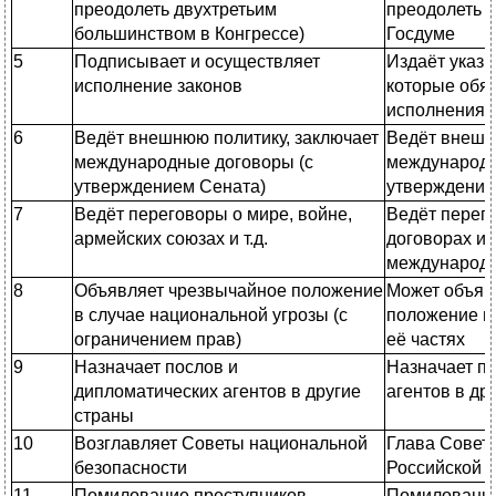
преодолеть двухтретьим
преодолеть е
большинством в Конгрессе)
Госдуме
5
Подписывает и осуществляет
Издаёт указы
исполнение законов
которые обя
исполнения
6
Ведёт внешнюю политику, заключает
Ведёт внешн
международные договоры (с
международн
утверждением Сената)
утверждение
7
Ведёт переговоры о мире, войне,
Ведёт перег
армейских союзах и т.д.
договорах и 
международ
8
Объявляет чрезвычайное положение
Может объяв
в случае национальной угрозы (с
положение в 
ограничением прав)
её частях
9
Назначает послов и
Назначает п
дипломатических агентов в другие
агентов в др
страны
10
Возглавляет Советы национальной
Глава Совет
безопасности
Российской 
11
Помилование преступников
Помилование