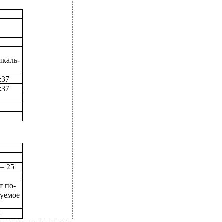
икаль-
:37
:37
 – 25
т по-
руемое
9