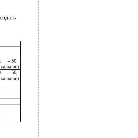
оздать
а
– 50,
икальное)
а
– 50,
икальное)