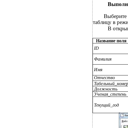
Выполн
Выберите 
таблицу в реж
В открыв
Название поля
ID
Фамилия
Имя
Отчество
Табельный_номе
Должность
Ученая_степень
Текущий_год