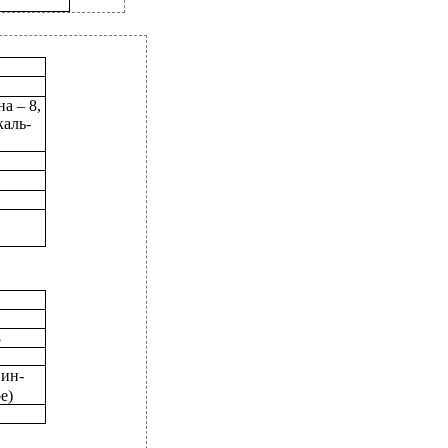
а – 8,
аль-
5
 ин-
е)