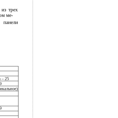
 из трех
ом ме-
 панели
 – 25
9
икальное)
9