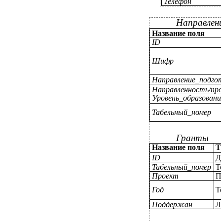
Телефон
Направлен
Название поля
ID
Шифр
Направление_подго
Направленность/пр
Уровень_образовани
Табельный_номер
Гранты
Название поля
Т
ID
Д
Табельный_номер
Т
Проект
П
Год
Т
Поддержан
Л