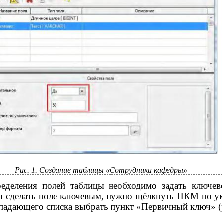
Рис. 1. Создание таблицы «Сотрудники кафедры»
еделения полей таблицы необходимо задать ключев
ы сделать поле ключевым, нужно щёлкнуть ПКМ по у
ыпадающего списка выбрать пункт «Первичный ключ» (р