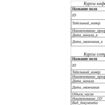
Курсы каф
Название поля
ID
Табельный_номер
Наименование_про
Дата_начала_к
Дата_окончания_к
Курсы сот
Название поля
ID
Табельный_номер
Наименование_про
Дата_начала
Дата_окончания
Объем_часов
Наименование_ОУ
Вид_документа