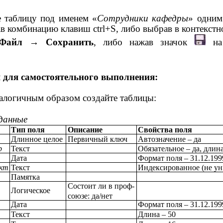
 таблицу под именем «
Сотрудники кафедры
» одним
в комбинацию клавиш ctrl+S, либо выбрав в контекстн
Файл → Сохранить
, либо нажав значок
на
 для самостоятельного выполнения:
налогичным образом создайте таблицы:
данные
Тип поля
Описание
Свойства поля
Длинное целое
Первичный ключ
Автозначение – да
р
Текст
Обязательное – да, длина
Дата
Формат поля – 31.12.199
кт
Текст
Индексированное (не ун
Памятка
Состоит ли в проф-
Логическое
союзе: да/нет
Дата
Формат поля – 31.12.199
Текст
Длина – 50