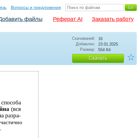
язь
Вопросы и предложения
Добавить файлы
Реферат AI
Заказать работу
Скачиваний:
16
Добавлен:
23.01.2025
Размер:
554 Кб
☆
Скачать
 способа
айна
(вся
а разра-
 частично
.