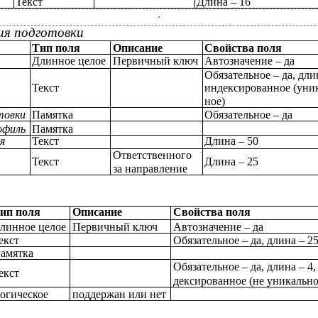
Текст
Длина – 16
ия подготовки
Тип поля
Описание
Свойства поля
Длинное целое
Первичный ключ
Автозначение – да
Обязательное – да, длин
Текст
индексированное (уник
ное)
товки
Памятка
Обязательное – да
офиль
Памятка
я
Текст
Длина – 50
Ответственного
Текст
Длина – 25
за направление
ип поля
Описание
Свойства поля
линное целое
Первичный ключ
Автозначение – да
екст
Обязательное – да, длина – 2
амятка
Обязательное – да, длина – 4,
екст
дексированное (не уникально
огическое
поддержан или нет