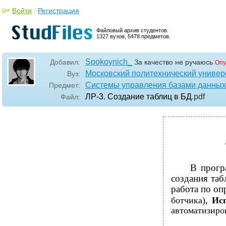
Войти
/
Регистрация
Файловый архив студентов.
1327 вузов, 5478 предметов.
Spokoynich_
Добавил:
За качество не ручаюсь
Опу
Московский политехнический универ
Вуз:
Системы управления базами данных
Предмет:
ЛР-3. Cоздание таблиц в БД
.pdf
Файл:
В прогр
создания та
работа по оп
ботчика),
Ис
автоматизиро