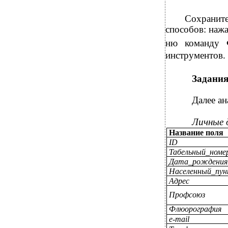
Сохраните
способов: нажа
ню команду
инструментов.
Задания
Далее а
Личные 
Название поля
ID
Табельный_номе
Дата_рождения
Населенный_пун
Адрес
Профсоюз
Флюорография
e-mail