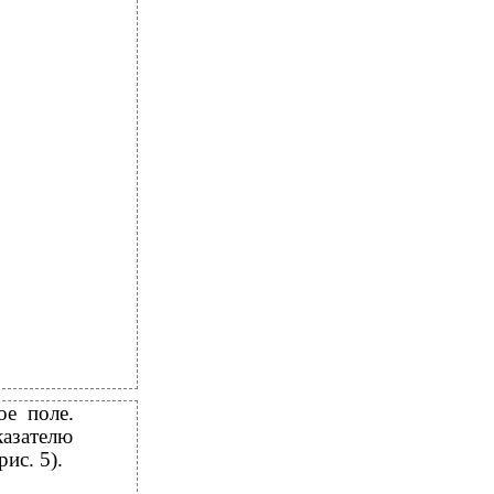
ое поле.
казателю
ис. 5).