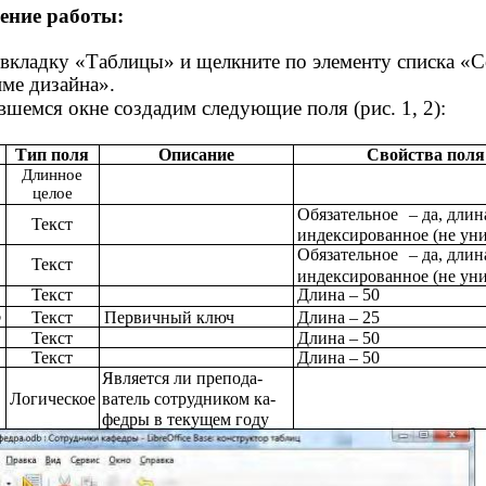
ение работы:
вкладку «Таблицы» и щелкните по элементу списка «С
име дизайна».
шемся окне создадим следующие поля (рис. 1, 2):
Тип поля
Описание
Свойства поля
Длинное
целое
Обязательное
– да, длин
Текст
индексированное (не ун
Обязательное
– да, длин
Текст
индексированное (не ун
Текст
Длина – 50
р
Текст
Первичный ключ
Длина – 25
Текст
Длина – 50
Текст
Длина – 50
Является ли препода-
Логическое
ватель сотрудником ка-
федры в текущем году