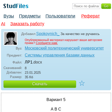
Вузы
Предметы
Пользователи
Реферат
AI
Заказать работу
Spokoynich_
Добавил:
За качество не ручаюсь
Опубликованный материал нарушает ваши авторские
права?
Сообщите нам.
Московский политехнический университет
Вуз:
Системы управления базами данных
Предмет:
ЛР1
.docx
Файл:
Скачиваний:
8
Добавлен:
23.01.2025
Размер:
35 Кб
☆
Скачать
Вариант 5
А В С