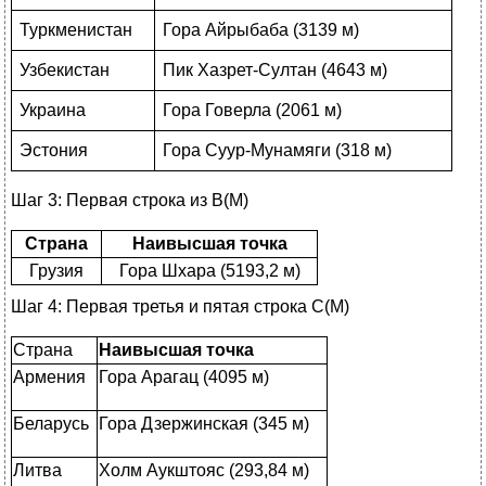
Туркменистан
Гора Айрыбаба (3139 м)
Узбекистан
Пик Хазрет-Султан (4643 м)
Украина
Гора Говерла (2061 м)
Эстония
Гора Суур-Мунамяги (318 м)
Шаг 3: Первая строка из B(M)
Страна
Наивысшая точка
Грузия
Гора Шхара (5193,2 м)
Шаг 4: Первая третья и пятая строка С(M)
Страна
Наивысшая
точка
Армения
Гора Арагац (4095 м)
Беларусь
Гора Дзержинская (345 м)
Литва
Холм Аукштояс (293,84 м)