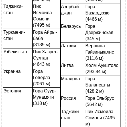
Таджики-
Пик
Азербай-
Гора
стан
Исмоила
джан
Базардюзю
Сомони
(4466 м)
(7495 м)
Беларусь
Гора
Туркмени-
Гора Айры-
Дзержинская
стан
баба
(345 м)
(3139 м)
Латвия
Вершина
Узбекистан
Пик Хазрет-
Гайзинькалнс
Султан
(311,6 м)
(4643 м)
Литва
Холм Аукштояс
Украина
Гора
(293,84 м)
Говерла
Молдова
Гора
(2061 м)
Баланешты
Эстония
Гора Суур-
(428,2 м)
Мунамяги
Россия
Гора Эльбрус
(318 м)
(5642 м)
Таджики-
Пик Исмоила
стан
Сомони (7495
м)