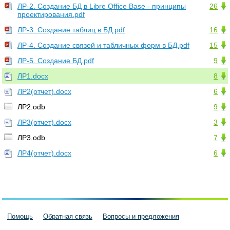
ЛР-2. Cоздание БД в Libre Office Base - принципы
26
проектирования.pdf
ЛР-3. Cоздание таблиц в БД.pdf
16
ЛР-4. Cоздание связей и табличных форм в БД.pdf
15
ЛР-5. Cоздание БД.pdf
9
ЛР1.docx
8
ЛР2(отчет).docx
6
ЛР2.odb
9
ЛР3(отчет).docx
3
ЛР3.odb
7
ЛР4(отчет).docx
6
Помощь
Обратная связь
Вопросы и предложения