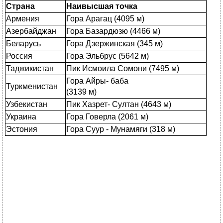
Страна
Наивысшая точка
Армения
Гора Арагац (4095 м)
Азербайджан
Гора Базардюзю (4466 м)
Беларусь
Гора Дзержинская (345 м)
Россия
Гора Эльбрус (5642 м)
Таджикистан
Пик Исмоила Сомони (7495 м)
Гора Айры- баба
Туркменистан
(3139 м)
Узбекистан
Пик Хазрет- Султан (4643 м)
Украина
Гора Говерла (2061 м)
Эстония
Гора Суур - Мунамяги (318 м)