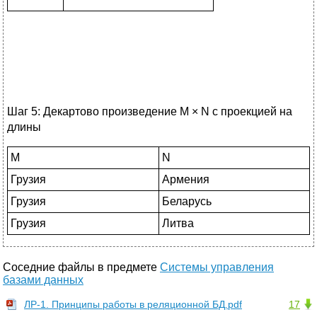
Шаг 5: Декартово произведение M × N с проекцией на
длины
M
N
Грузия
Армения
Грузия
Беларусь
Грузия
Литва
Соседние файлы в предмете
Системы управления
базами данных
ЛР-1. Принципы работы в реляционной БД.pdf
17