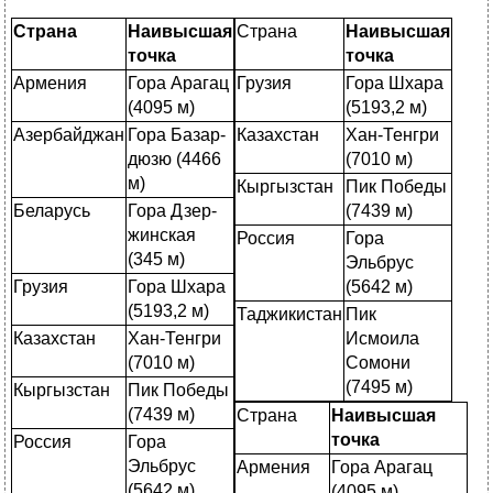
Страна
Наивысшая
Страна
Наивысшая
точка
точка
Армения
Гора Арагац
Грузия
Гора Шхара
(4095 м)
(5193,2 м)
Азербайджан
Гора Базар-
Казахстан
Хан-Тенгри
дюзю (4466
(7010 м)
м)
Кыргызстан
Пик Победы
Беларусь
Гора Дзер-
(7439 м)
жинская
Россия
Гора
(345 м)
Эльбрус
Грузия
Гора Шхара
(5642 м)
(5193,2 м)
Таджикистан
Пик
Казахстан
Хан-Тенгри
Исмоила
(7010 м)
Сомони
(7495 м)
Кыргызстан
Пик Победы
(7439 м)
Страна
Наивысшая
точка
Россия
Гора
Эльбрус
Армения
Гора Арагац
(5642 м)
(4095 м)