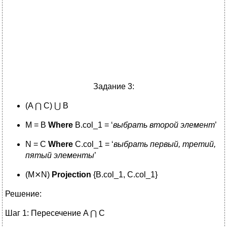
Задание 3:
(A ⋂ С) ⋃ В
М = В
Where
В.col_1 = ‘
выбрать
второй
элемент
’
N = С
Where
С.col_1 = ‘
выбрать
первый,
третий,
пятый
элементы
’
(M⨯N)
Projection
{В.col_1, С.col_1}
Решение:
Шаг 1: Пересечение A ⋂ С