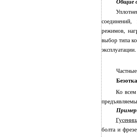
Общие 
Уплотне
соединений,
режимов, наг
выбор типа ко
эксплуатации.
Частные
Безотка
Ко всем
предъявляемые
Пример
Гусени
болта и фрезе