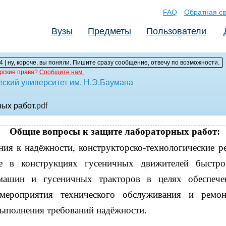
FAQ
Обратная св
Вузы
Предметы
Пользователи
4 | ну, короче, вы поняли. Пишите сразу сообщение, отвечу по возможности.
рские права?
Сообщите нам.
еский университет им. H.Э.Баумана
ных работ
.pdf
Общие вопросы к защите лабораторных работ:
ния к надёжности, конструкторско-технологические р
ые в конструкциях гусеничных движителей быстр
машин и гусеничных тракторов в целях обеспече
 мероприятия технического обслуживания и ремо
выполнения требований надёжности.