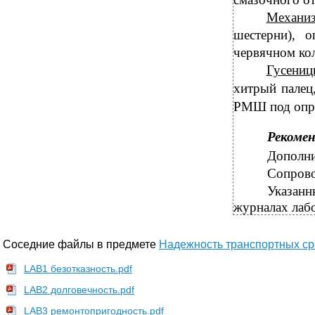
Механи
шестерни), 
червячном кол
Гусени
хитрый палец
РМШ под опре
Рекоме
Дополни
Сопрово
Указанн
журналах лаб
Соседние файлы в предмете
Надежность транспортных ср
LAB1 безотказность.pdf
LAB2 долговечность.pdf
LAB3 ремонтопригодность.pdf