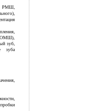
е РМШ,
ьного),
ентация
ления,
 ОМШ),
ый зуб,
е зуба
ачения,
ности,
 пробки