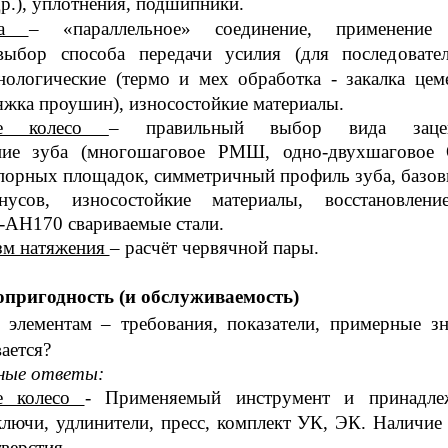
р.), уплотнения, подшипники.
ица
– «параллельное» соединение, применени
ыбор способа передачи усилия (для последовател
хнологические (термо и мех обработка - закалка цем
яжка проушин), износостойкие материалы.
ее колесо
– правильный выбор вида зацеп
ние зуба (многошаговое РМШ, одно-двухшаговое
порных площадок, симметричный профиль зуба, базов
нусов, износостойкие материалы, восстановлени
-АН170 свариваемые стали.
зм натяжения
– расчёт червячной пары.
пригодность (и обслуживаемость)
 элементам – требования, показатели, примерные зн
ается?
ные ответы:
е колесо
- Применяемый инструмент и принадлеж
ключи, удлинители, пресс, комплект УК, ЭК. Наличие
верстия.