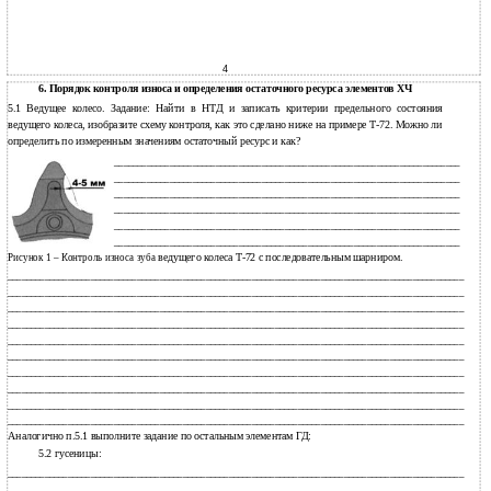
4
6.
Порядок контроля износа и определения остаточного ресурса элементов ХЧ
5.1
Ведущее колесо. Задание: Найти в НТД и записать критерии предельного состояния
ведущего колеса, изобразите схему контроля, как это сделано ниже на примере
Т-72. Можно ли
определить по измеренным значениям остаточный ресурс и как?
___________________________________________________________________________
___________________________________________________________________________
___________________________________________________________________________
___________________________________________________________________________
___________________________________________________________________________
___________________________________________________________________________
ведущего колеса Т-72 с последовательным шарниром.
Рисунок 1 – Контроль износа зуба
___________________________________________________________________________________________________
___________________________________________________________________________________________________
___________________________________________________________________________________________________
___________________________________________________________________________________________________
___________________________________________________________________________________________________
___________________________________________________________________________________________________
___________________________________________________________________________________________________
___________________________________________________________________________________________________
___________________________________________________________________________________________________
___________________________________________________________________________________________________
Аналогично п.5.1 выполните задание по остальным элементам ГД:
5.2 гусеницы:
___________________________________________________________________________________________________
___________________________________________________________________________________________________