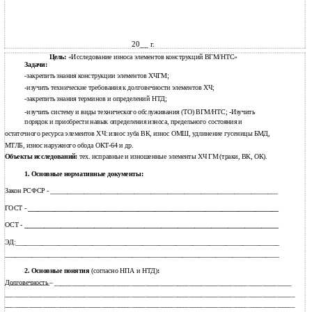
20__ г.
Цель:
«Исследование износа элементов конструкций ВГМ/НТС»
Задачи:
-закрепить знания конструкции элементов ХЧГМ;
-изучить технические требования к долговечности элементов ХЧ;
-закрепить знания терминов и определений НТД;
-изучить систему и виды технического обслуживания (ТО) ВГМ/НТС; -Изучить
порядок и приобрести навык определения износа, предельного состояния и
остаточного ресурса элементов ХЧ: износ зуба ВК, износ ОМШ, удлинение гусеницы БМД,
МТЛБ, износ наружного обода ОКТ-64 и др.
Объекты исследований:
тех. исправные и изношенные элементы ХЧ ГМ (траки, ВК, ОК).
1. Основные нормативные документы:
Закон РСФСР - ____________________________________________________________________
ГОСТ -
___________________________________________________________________________
ОСТ -
____________________________________________________________________________
ЭД:_______________________________________________________________________________
__________________________________________________________________________________
2. Основные понятия
(согласно НПА и НТД)
:
Долговечность
–
_________________________________________________________________________________
___________________________________________________________________________________________________
___________________________________________________________________________________________________