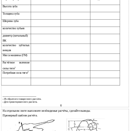
Высота зуба
Толщина зуба
Ширина зуба
количество зубьев
диаметр (начальный)
ВК
количество
зубчатых
венцов
Масса машины (ГМ)
Расчётное
значение
1
силы тяги
2
Потребная сила тяги
Из обратного поверочного расчёта.
1
Для проектировочного расчёта.
2
6
На отдельном листе выполните необходимые расчёты, сделайте выводы.
Примерный шаблон расчёта.