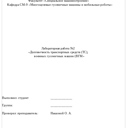
Факультет «Специальное машиностроение»
Кафедра СМ-9 «Многоцелевые гусеничные машины и мобильные роботы»
Лабораторная работа №2
«Долговечность транспортных средств (ТС),
военных гусеничных машин (ВГМ»
Выполнил: студент
______________
Группа:
______________
Проверил: преподаватель:
Наказной О. А.