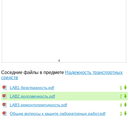
8
Соседние файлы в предмете
Надежность транспортных
средств
LAB1 безотказность.pdf
5
LAB2 долговечность.pdf
7
LAB3 ремонтопригодность.pdf
4
Общие вопросы к защите лабораторных работ.pdf
3