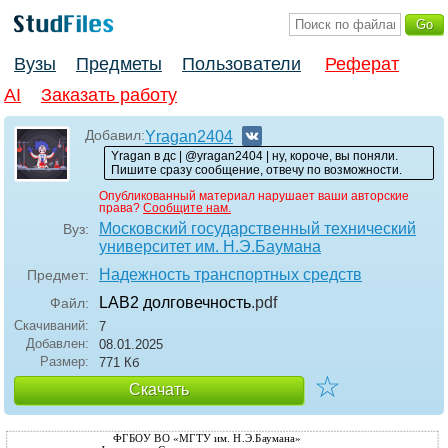
Вузы
Предметы
Пользователи
Реферат
AI
Заказать работу
Добавил:
Yragan2404
Yragan в дс | @yragan2404 | ну, короче, вы поняли.
Пишите сразу сообщение, отвечу по возможности.
Опубликованный материал нарушает ваши авторские
права?
Сообщите нам.
Московский государственный технический
Вуз:
университет им. H.Э.Баумана
Надежность транспортных средств
Предмет:
LAB2 долговечность
.pdf
Файл:
Скачиваний:
7
Добавлен:
08.01.2025
Размер:
771 Кб
☆
Скачать
ФГБОУ ВО «МГТУ им. Н.Э.Баумана»