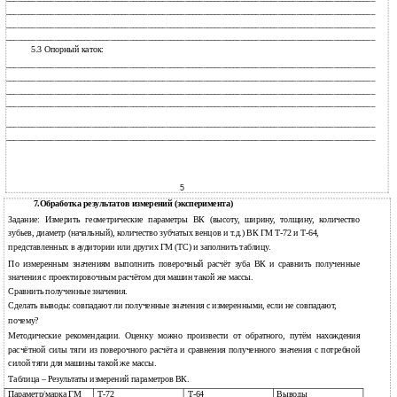
___________________________________________________________________________________________________
___________________________________________________________________________________________________
___________________________________________________________________________________________________
5.3 Опорный каток:
___________________________________________________________________________________________________
___________________________________________________________________________________________________
___________________________________________________________________________________________________
___________________________________________________________________________________________________
___________________________________________________________________________________________________
___________________________________________________________________________________________________
5
7.Обработка результатов измерений (эксперимента)
Задание: Измерить геометрические параметры ВК (высоту, ширину, толщину, количество
зубьев, диаметр (начальный), количество зубчатых венцов и т.д.) ВК ГМ Т-72 и Т-64,
представленных в аудитории или других ГМ (ТС) и заполнить таблицу.
По измеренным значениям выполнить поверочный расчёт зуба ВК и сравнить полученные
значения с проектировочным расчётом для машин такой же массы.
Сравнить полученные значения.
Сделать выводы: совпадают ли полученные значения с измеренными, если не совпадают,
почему?
Методические рекомендации. Оценку можно произвести от обратного, путём нахождения
расчётной силы тяги из поверочного расчёта и сравнения полученного значения с потребной
силой тяги для машины такой же массы.
Таблица – Результаты измерений параметров ВК.
Параметр/марка ГМ
Т-72
Т-64
Выводы