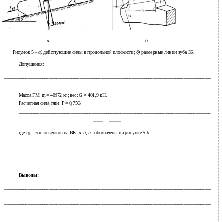
а
б
Рисунок 5 –
а)
действующие силы в продольной плоскости;
б)
размерные линии зуба ЗК
Допущения:
___________________________________________________________________________________________________
___________________________________________________________________________________________________
Масса ГМ: m = 40972 кг; вес: G = 401,9 кН.
Расчетная сила тяги: P = 0,75G
____________________________________________________________________________________________
где n
– число венцов на ВК;
a, b, h
–обозначены на рисунке 5,
б
В
____________________________________________________________________________________________
Выводы:
___________________________________________________________________________________________________
___________________________________________________________________________________________________
___________________________________________________________________________________________________
___________________________________________________________________________________________________
___________________________________________________________________________________________________