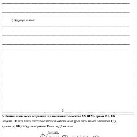
___________________________________________________________________________________________________
___________________________________________________________________________________________________
___________________________________________________________________________________________________
___________________________________________________________________________________________________
3) Ведущее колесо:
___________________________________________________________________________________________________
___________________________________________________________________________________________________
___________________________________________________________________________________________________
___________________________________________________________________________________________________
___________________________________________________________________________________________________
___________________________________________________________________________________________________
3
5. Эскизы технически исправных и изношенных элементов ХЧ ВГМ - траки, ВК, ОК
Задание. На отдельном листе покажите схематически от руки виды износа элементов ГД (
гусеницы, ВК, ОК) для выбранной Вами по ДЗ машины.