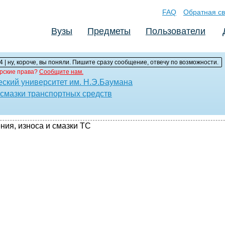
FAQ
Обратная св
Вузы
Предметы
Пользователи
4 | ну, короче, вы поняли. Пишите сразу сообщение, отвечу по возможности.
рские права?
Сообщите нам.
еский университет им. H.Э.Баумана
 смазки транспортных средств
ния, износа и смазки ТС