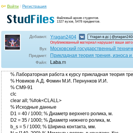
Войти
/
Регистрация
Файловый архив студентов.
1327 вузов, 5478 предметов.
Добавил:
Yragan2404
Yragan в дс | @yragan240
Опубликованный материал нарушает ваши авто
Московский государственный технич
Вуз:
Прикладная теория трения, износа и
Предмет:
Laba
.m
Файл:
% Лабораторная работа к курсу прикладная теория тре
% Новиков А.Д. Фомин М.И. Пернунков И.И.
% СМ9-91
clc
clear all; %#ok<CLALL>
% Исходные данные
D1 = 40 / 1000; % Диаметр верхнего ролика, м.
D2 = 35 / 1000; % Диаметр нижнего ролика, м.
b_s = 5 / 1000; % Ширина контакта, мм.