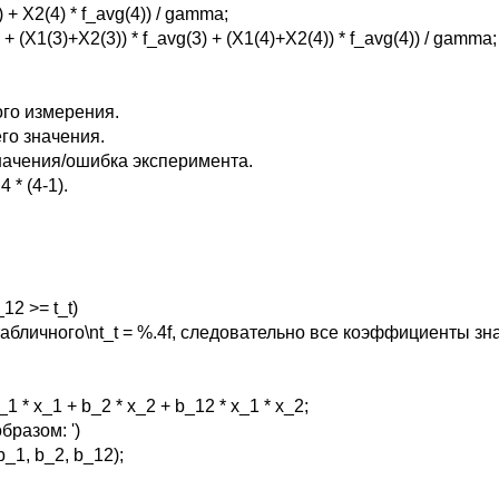
) + X2(4) * f_avg(4)) / gamma;
 + (X1(3)+X2(3)) * f_avg(3) + (X1(4)+X2(4)) * f_avg(4)) / gamma;
го измерения.
го значения.
начения/ошибка эксперимента.
 * (4-1).
_12 >= t_t)
абличного\nt_t = %.4f, следовательно все коэффициенты значи
* x_1 + b_2 * x_2 + b_12 * x_1 * x_2;
разом: ')
 b_1, b_2, b_12);