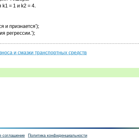
k1 = 1 и k2 = 4.
я и признается');
я регрессии.');
зноса и смазки транспортных средств
е соглашение
Политика конфиденциальности