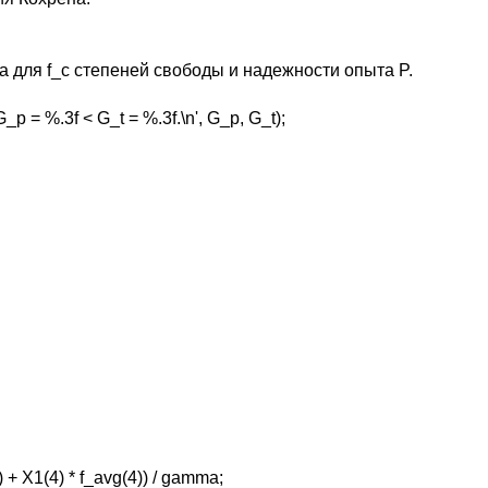
а для f_c степеней свободы и надежности опыта P.
 = %.3f < G_t = %.3f.\n', G_p, G_t);
) + X1(4) * f_avg(4)) / gamma;