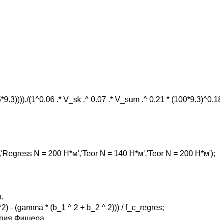
*9.3))))./(1^0.06 .* V_sk .^ 0.07 .* V_sum .^ 0.21 * (100*9.3)^0.1
'Regress N = 200 Н*м','Teor N = 140 Н*м','Teor N = 200 Н*м');
.
) - (gamma * (b_1 ^ 2 + b_2 ^ 2))) / f_c_regres;
ерия Фишера.