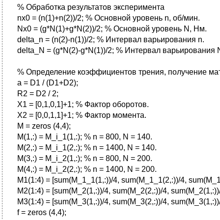
% Обработка результатов эксперимента
nx0 = (n(1)+n(2))/2; % Основной уровень n, об/мин.
Nx0 = (g*N(1)+g*N(2))/2; % Основной уровень N, Нм.
delta_n = (n(2)-n(1))/2; % Интервал варьирования n.
delta_N = (g*N(2)-g*N(1))/2; % Интервал варьирования 
% Определение коэффициентов трения, получение м
a = D1 / (D1+D2);
R2 = D2 / 2;
X1 = [0,1,0,1]+1; % Фактор оборотов.
X2 = [0,0,1,1]+1; % Фактор момента.
M = zeros (4,4);
M(1,:) = M_i_1(1,:); % n = 800, N = 140.
M(2,:) = M_i_1(2,:); % n = 1400, N = 140.
M(3,:) = M_i_2(1,:); % n = 800, N = 200.
M(4,:) = M_i_2(2,:); % n = 1400, N = 200.
M1(1:4) = [sum(M_1_1(1,:))/4, sum(M_1_1(2,:))/4, sum(M_
M2(1:4) = [sum(M_2(1,:))/4, sum(M_2(2,:))/4, sum(M_2(1
M3(1:4) = [sum(M_3(1,:))/4, sum(M_3(2,:))/4, sum(M_3(1
f = zeros (4,4);