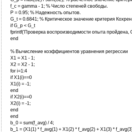
f_c = gamma - 1; % Число степеней свободы.
P = 0.95; % Надежность опытов.
G_t = 0.6841; % Критическое значение критерия Кохрен
if G_p < G_t
fprintf('Проверка воспроизводимости опыта пройдена, G_p
end
% Вычисление коэффициентов уравнения регрессии
X1 = X1 - 1;
X2 = X2 - 1;
for i=1:4
if X1(i)==0
X1(i) = -1;
end
if X2(i)==0
X2(i) = -1;
end
end
b_0 = sum(f_avg) / 4;
b_1 = (X1(1) * f_avg(1) + X1(2) * f_avg(2) + X1(3) * f_avg(3