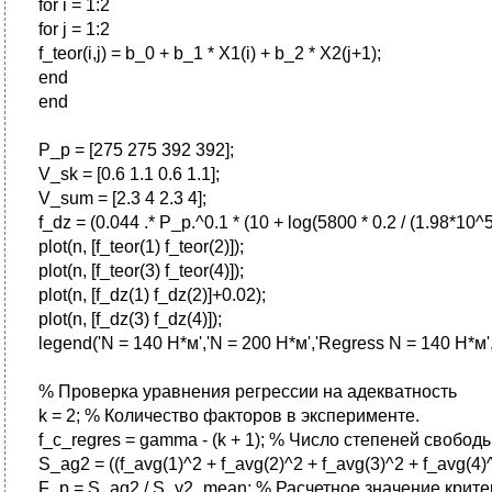
for i = 1:2
for j = 1:2
f_teor(i,j) = b_0 + b_1 * X1(i) + b_2 * X2(j+1);
end
end
P_p = [275 275 392 392];
V_sk = [0.6 1.1 0.6 1.1];
V_sum = [2.3 4 2.3 4];
f_dz = (0.044 .* P_p.^0.1 * (10 + log(5800 * 0.2 / (1.98*10^5
plot(n, [f_teor(1) f_teor(2)]);
plot(n, [f_teor(3) f_teor(4)]);
plot(n, [f_dz(1) f_dz(2)]+0.02);
plot(n, [f_dz(3) f_dz(4)]);
legend('N = 140 Н*м','N = 200 Н*м','Regress N = 140 Н*м',
% Проверка уравнения регрессии на адекватность
k = 2; % Количество факторов в эксперименте.
f_c_regres = gamma - (k + 1); % Число степеней свободы
S_ag2 = ((f_avg(1)^2 + f_avg(2)^2 + f_avg(3)^2 + f_avg(4)^2
F_p = S_ag2 / S_y2_mean; % Расчетное значение крит