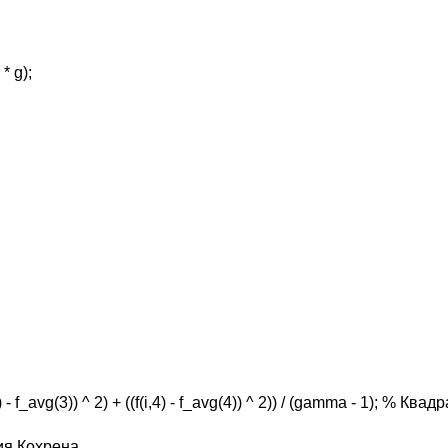
 * g);
f(i,3) - f_avg(3)) ^ 2) + ((f(i,4) - f_avg(4)) ^ 2)) / (gamma - 1); % Кв
ия Кохрена.