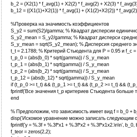
b_2 = (X2(1) * f_avg(1) + X2(2) * f_avg(2) + X2(3) * f_avg(3
b_12 = ((X1(1)+X2(1)) * f_avg(1) + (X1(2)+X2(2)) * f_avg(2)
%Проверка на значимость коэффициентов
S_y2 = sum(S2)/gamma; % Квадрат дисперсии единично
S_y2_mean = S_y2/gamma; % Квадрат дисперси средне
S_y_mean = sqrt(S_y2_mean); % Дисперсия среднего з
t_t = 2.1788; % Критерий Стьюдента для P = 0.95 и f_c = 4
t_p_0 = (abs(b_0) * sqrt(gamma)) / S_y_mean
t_p_1 = (abs(b_1) * sqrt(gamma)) / S_y_mean
t_p_2 = (abs(b_2) * sqrt(gamma)) / S_y_mean
t_p_12 = (abs(b_12) * sqrt(gamma)) / S_y_mean
if (t_p_0 >= t_t) && (t_p_1 >= t_t) && (t_p_2 >= t_t) && (t_p
fprintf('Все значения t_p критериев Стьюдента больше т
end
% Предположим, что зависимость имеет вид f = b_0 + b_1 
disp('Искомое уравнение можно записать следующим об
fprintf('y = %.3f + %.3f*x1 + %.3f*x2 + %.3f*x1x2.\n\n', b_0,
f_teor = zeros(2,2);