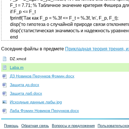
F_t = 7.71; % Табличное значение критерия Фишера для 
if F_p <= F_t
fprintf('Так как F_p = %.3f <= F_t = %.3f, \n', F_p, F_t);
disp('то гипотеза о случайной природе связи отклоняетс
disp('статистическая значимость и надежность уравнени
end
Соседние файлы в предмете
Прикладная теория трения, и
DZ.xmcd
Laba.m
ДЗ Новиков Перунков Фомин.docx
Защита дз.docx
Защита лаб.docx
Исходные данные лабы.jpg
Лаба Фомин Новиков Перунков.docx
Помощь
Обратная связь
Вопросы и предложения
Пользовательско