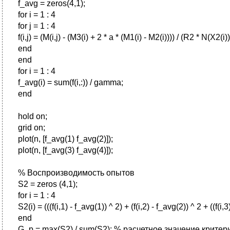
f_avg = zeros(4,1);
for i = 1 : 4
for j = 1 : 4
f(i,j) = (M(i,j) - (M3(i) + 2 * a * (M1(i) - M2(i)))) / (R2 * N(X2(i))
end
end
for i = 1 : 4
f_avg(i) = sum(f(i,:)) / gamma;
end
hold on;
grid on;
plot(n, [f_avg(1) f_avg(2)]);
plot(n, [f_avg(3) f_avg(4)]);
% Воспроизводимость опытов
S2 = zeros (4,1);
for i = 1 : 4
S2(i) = (((f(i,1) - f_avg(1)) ^ 2) + (f(i,2) - f_avg(2)) ^ 2 + ((
end
G_p = max(S2) / sum(S2); % расчетное значение критер