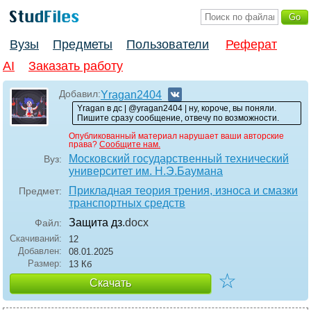
Вузы
Предметы
Пользователи
Реферат
AI
Заказать работу
Добавил:
Yragan2404
Yragan в дс | @yragan2404 | ну, короче, вы поняли.
Пишите сразу сообщение, отвечу по возможности.
Опубликованный материал нарушает ваши авторские
права?
Сообщите нам.
Московский государственный технический
Вуз:
университет им. H.Э.Баумана
Прикладная теория трения, износа и смазки
Предмет:
транспортных средств
Защита дз
.docx
Файл:
Скачиваний:
12
Добавлен:
08.01.2025
Размер:
13 Кб
☆
Скачать