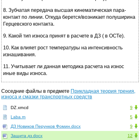
8. Зубчатая передача высшая кинематическая пара-
контакт по линии. Откуда берется/возникает полуширина
Герцевского контакта.
9. Какой тип износа принят в расчете в ДЗ ( в ОСТе).
10. Как влияет рост температуры на интенсивность
изнашивания.
11. Учитывает ли данная методика расчета на износ
иные виды износа.
Соседние файлы в предмете
Прикладная теория трения,
износа и смазки транспортных средств
DZ.xmcd
9
Laba.m
5
ДЗ Новиков Перунков Фомин.docx
9
Защита дз.docx
12