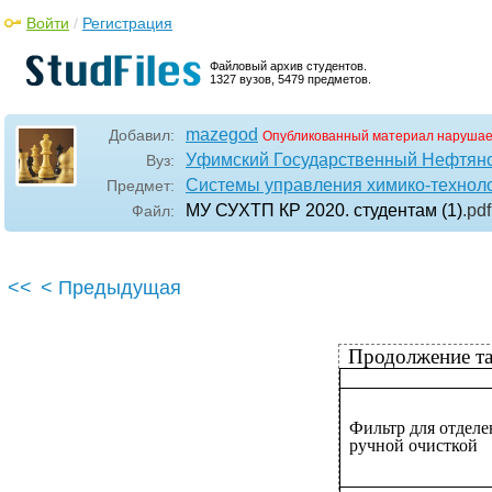
Войти
/
Регистрация
Файловый архив студентов.
1327 вузов, 5479 предметов.
mazegod
Добавил:
Опубликованный материал нарушае
Уфимский Государственный Нефтяно
Вуз:
Системы управления химико-технол
Предмет:
МУ СУХТП КР 2020. студентам (1)
.pdf
Файл:
<<
< Предыдущая
Продолжение т
Фильтр для отделе
ручной очисткой