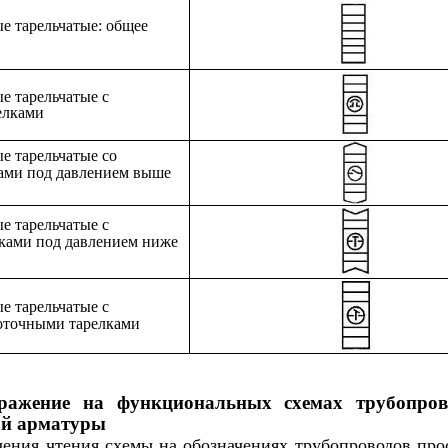
е тарельчатые: общее
е тарельчатые с
елками
е тарельчатые со
ами под давлением выше
е тарельчатые с
ками под давлением ниже
е тарельчатые с
оточными тарелками
бражение на функциональных схемах трубопров
ой арматуры
чения чтения схемы на обозначениях трубопроводов про