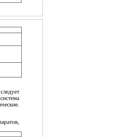
следует
истема
ческие.
аратов,