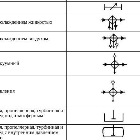
 охлаждением жидкостью
 охлаждением воздухом
акуумный
авления
, пропеллерная, турбинная и
ред под атмосферным
, пропеллерная, турбинная и
ред с внутренним давлением
о