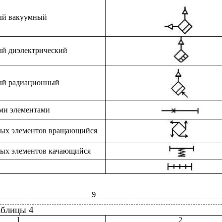
ый вакуумный
й диэлектрический
ый радиационный
ыми элементами
овых элементов вращающийся
вых элементов качающийся
9
аблицы 4
1
2