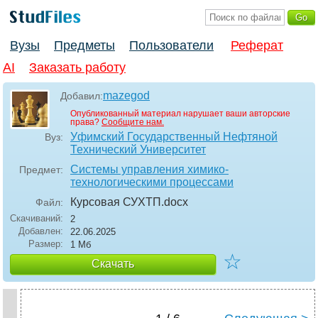
Вузы
Предметы
Пользователи
Реферат
AI
Заказать работу
mazegod
Добавил:
Опубликованный материал нарушает ваши авторские
права?
Сообщите нам.
Уфимский Государственный Нефтяной
Вуз:
Технический Университет
Системы управления химико-
Предмет:
технологическими процессами
Курсовая СУХТП
.docx
Файл:
Скачиваний:
2
Добавлен:
22.06.2025
Размер:
1 Мб
☆
Скачать