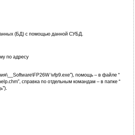
данных (БД) с помощью данной СУБД.
му по адресу
я\__Software\FP26W \vfp9.exe”), помощь – в файле “
lp.chm”, справка по отдельным командам – в папке “
”).