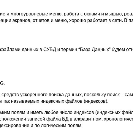
 и многоуровневые меню, работа с окнами и мышью, реал
рации экранов, отчетов и меню, хорошо работает в сети. В
файлами данных в СУБД и термин “База Данных” будем отн
G.
редств ускоренного поиска данных, поскольку поиск – сам
м так называемых индексных файлов (индексов).
ким полям и иметь любое число индексов (индексных файло
положении записей файла БД в алфавитном, хронологическ
ексирование и по логическим полям.