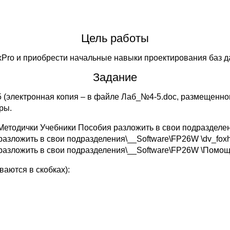
Цель работы
Pro и приобрести начальные навыки проектирования баз 
Задание
 (электронная копия – в файле Лаб_№4-5.doс, размещенно
ры.
етодички Учебники Пособия разложить в свои подразделени
зложить в свои подразделения\__Software\FP26W \dv_foxhe
азложить в свои подразделения\__Software\FP26W \Помощь
аются в скобках):