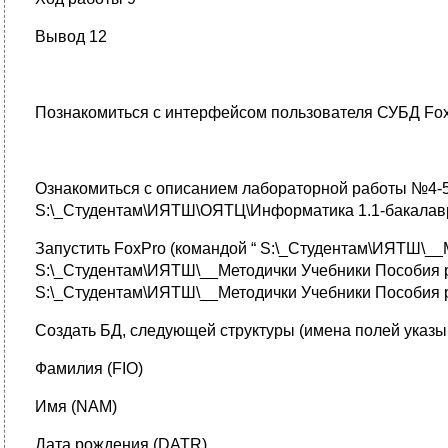
Вывод 12
Познакомиться с интерфейсом пользователя СУБД Fox
Ознакомиться с описанием лабораторной работы №4-5
S:\_Студентам\ИЯТШ\ОЯТЦ\Информатика 1.1-бакалав
Запустить FoxPro (командой “ S:\_Студентам\ИЯТШ\__М
S:\_Студентам\ИЯТШ\__Методички Учебники Пособия ра
S:\_Студентам\ИЯТШ\__Методички Учебники Пособия р
Создать БД, следующей структуры (имена полей указыв
Фамилия (FIO)
Имя (NAM)
Дата рождения (DATR)