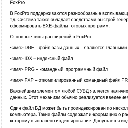
FoxPro
В FoxPro поддерживаются разнообразные всплывающие
т.д. Система также обладает средствами быстрой гене
сформировать EXE-файлы готовых программ.
Основные типы расширений в FoxPro:
<имя>.DBF – файл базы данных – являются главными 
<имя>.IDX – индексный файл
<имя>.PRG – командный, программный файл
<имя>.FXP – откомпилированный командный файл PR
Важнейшим элементом любой СУБД является наличие с
данных. Этот механизм обычно реализуется введение
Один файл БД может быть проиндексирован по несколь
компьютера. Такие файлы содержат информацию о рас
которому выполнено индексирование. Допускается инд