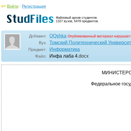
Войти
/
Регистрация
Файловый архив студентов.
1327 вузов, 5478 предметов.
QQshka
Добавил:
Опубликованный материал нарушает
Томский Политехнический Университ
Вуз:
Информатика
Предмет:
Инфа лаба 4
.docx
Файл:
МИНИСТЕРС
Федеральное госу