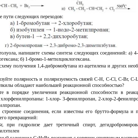
е пути следующих переходов:
толуола, напишите схемы синтеза следующих соединений: а)
4
гексана; б) 1-бромо-1-метилциклогексана.
схему получения
1,4-дибромобутана из ацетилена и других нео
зуйте полярность и поляризуемость связей
С-Н, С-Cl, С-Вr, С-
алкилы обладают наибольшей реакционной способностью?
те в порядке увеличения реакционной способности в реак
хлорфенилпропаны: 1-хлор- 3-фенилпропан, 2-хлор-2-фенилпро
илпропан.
е строение соединения, если известны его
брутто-формула и 
его превращений:
r, при гидролизе дает третичный спирт, дегидробромир
илэтилен
ный галогенид С
Н
Вr, реагирует с горячим спиртовым раство