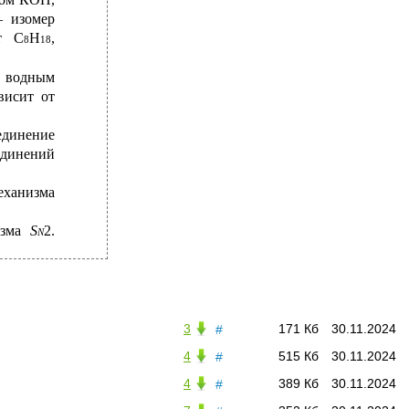
— изомер
ют С
Н
,
8
18
с водным
висит от
единение
единений
еханизма
изма
S
2.
N
3
171 Кб
30.11.2024
#
4
515 Кб
30.11.2024
#
4
389 Кб
30.11.2024
#