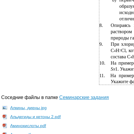
образу
исход
отличн
8.
Опираясь 
раствором 
природы га
9.
При хлор
С
Н
Сl, к
4
7
состава С
4
10.
На приме
S
1. Укажи
N
11.
На пример
Укажите фа
Соседние файлы в папке
Семинарские задания
Алкины, диены.jpg
Альдегиды и кетоны 2.pdf
Аминокислоты.pdf