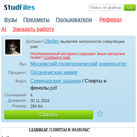
Вузы
Предметы
Пользователи
Реферат
AI
Заказать работу
Ukslev
Добавил:
выявляя неточности симуляции
рая
Опубликованный материал нарушает ваши авторские
права?
Сообщите нам.
Московский политехнический университет
Вуз:
Органическая химия
Предмет:
Семинарские задания
/ Спирты и
Файл:
фенолы
.pdf
Скачиваний:
4
Добавлен:
30.11.2024
Размер:
284 Кб
☆
Скачать
СЕМИНАР “
СПИРТЫ И ФЕНОЛЫ
”