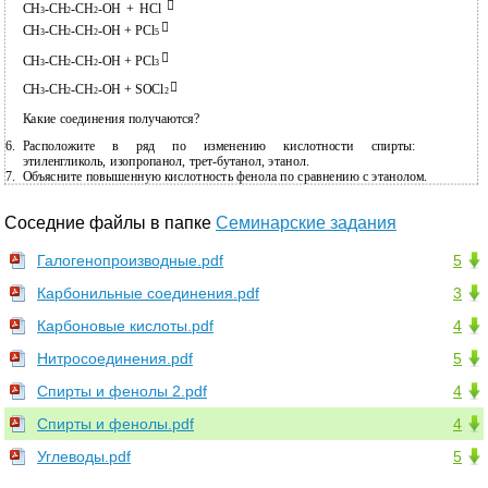

CH
-CH
-CH
-OH + HCl
3
2
2

CH
-CH
-CH
-OH + PCl
3
2
2
5

CH
-CH
-CH
-OH + PCl
3
2
2
3

CH
-CH
-CH
-OH + SOCl
3
2
2
2
Какие соединения получаются?
6.
Расположите в ряд по изменению кислотности спирты:
этиленгликоль, изопропанол,
трет-бутанол, этанол.
7.
Объясните повышенную кислотность фенола по сравнению с этанолом.
Соседние файлы в папке
Семинарские задания
Галогенопроизводные.pdf
5
Карбонильные соединения.pdf
3
Карбоновые кислоты.pdf
4
Нитросоединения.pdf
5
Спирты и фенолы 2.pdf
4
Спирты и фенолы.pdf
4
Углеводы.pdf
5