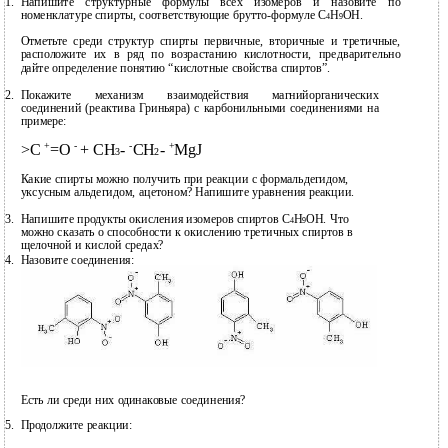
1.
Напишите структурные формулы всех изомеров и назовите по
номенклатуре спирты, соответствующие
брутто-формуле С
Н
ОН.
4
9
Отметьте среди структур спирты первичные, вторичные и третичные,
расположите их в ряд по возрастанию кислотности, предварительно
дайте определение понятию “кислотные свойства спиртов”.
2.
Покажите механизм взаимодействия магнийорганических
соединений (реактива Гриньяра) с карбонильными соединениями на
примере:
+
-
-
+
>С
=О
+ CH
-
CH
-
MgJ
3
2
Какие спирты можно получить при реакции с формальдегидом,
уксусным альдегидом, ацетоном? Напишите уравнения реакции.
3.
Напишите продукты окисления изомеров спиртов С
Н
ОН. Что
4
9
можно сказать о способности к окислению третичных спиртов в
щелочной и кислой средах?
4.
Назовите соединения:
Есть ли среди них одинаковые соединения?
5.
Продолжите реакции: