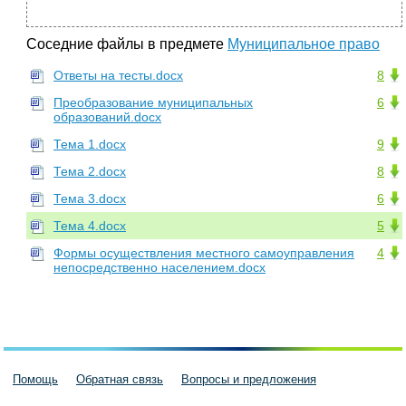
Соседние файлы в предмете
Муниципальное право
Ответы на тесты.docx
8
Преобразование муниципальных
6
образований.docx
Тема 1.docx
9
Тема 2.docx
8
Тема 3.docx
6
Тема 4.docx
5
Формы осуществления местного самоуправления
4
непосредственно населением.docx
Помощь
Обратная связь
Вопросы и предложения