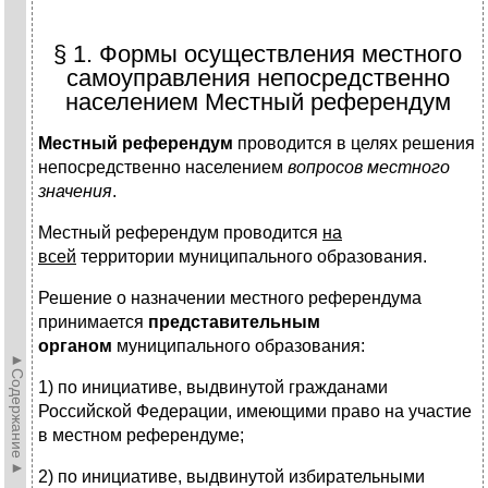
§ 1. Формы осуществления местного
самоуправления непосредственно
населением Местный референдум
Местный референдум
проводится в целях решения
непосредственно населением
вопросов местного
значения
.
Местный референдум проводится
на
всей
территории муниципального образования.
Решение о назначении местного референдума
принимается
представительным
органом
муниципального образования:
►Содержание►
1) по инициативе, выдвинутой гражданами
Российской Федерации, имеющими право на участие
в местном референдуме;
2) по инициативе, выдвинутой избирательными