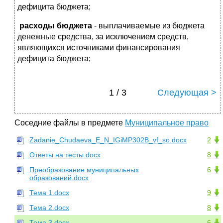
дефицита бюджета;
расходы бюджета
- выплачиваемые из бюджета
денежные средства, за исключением средств,
являющихся источниками финансирования
дефицита бюджета;
1 / 3
Следующая >
Соседние файлы в предмете
Муниципальное право
Zadanie_Chudaeva_E_N_IGiMP302B_vf_so.docx
2
Ответы на тесты.docx
8
Преобразование муниципальных
6
образований.docx
Тема 1.docx
9
Тема 2.docx
8
Тема 3.docx
6