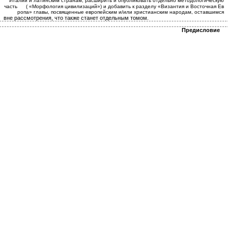
Италии и латинским странам, расширить и опубликовать отдельно методологическую
часть
( «Морфология цивилизаций») и добавить к разделу «Византия и Восточная Ев­
ропа» главы, посвященные европейским и/или христианским народам, оставшимся
вне рассмотрения, что также станет отдельным томом.
Предисловие