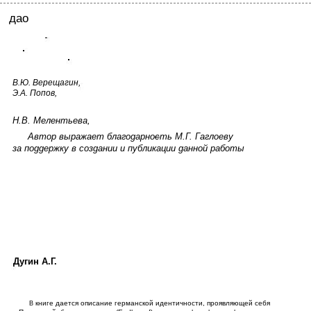
дао
В.Ю. Верещагин,
Э.А. Попов,
Н.В. Мелентьева,
Автор выражает благоgарно
с
ть М.Г. Гаглоеву
за поggержку в созgании и публикации gанной работы
Дугин А.Г.
книге дается описание германской идентичности, проявляющей себя
В