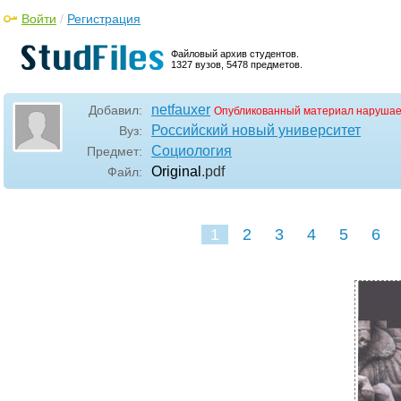
Войти
/
Регистрация
Файловый архив студентов.
1327 вузов, 5478 предметов.
netfauxer
Добавил:
Опубликованный материал нарушае
Российский новый университет
Вуз:
Социология
Предмет:
Original
.pdf
Файл:
1
2
3
4
5
6