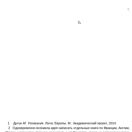
1
,
2
•
1
Дуruн АГ. Ноомахия. Логос Европы. М.: Академический проект, 2014.
2
Одновременно возникла идея написать отдельные книги по Франции, Англии,