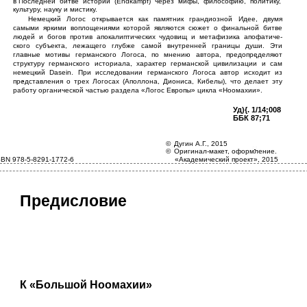
в
Последней битве истории (Endkampf) через мифы, философию, политику,
культуру, науку и мистику.
Немецкий Логос открывается как памятник грандиозной Идее, двумя
самыми яркими воплощениями которой являются сюжет о финальной битве
людей и богов против апокалиптических чудовищ и метафизика апофатиче­
ского субъекта, лежащего глубже самой внутренней границы души. Эти
главные мотивы германского Логоса, по мнению автора, предопределяют
структуру германского историала, характер германской цивилизации и сам
немецкий Dasein. При исследовании германского Логоса автор исходит из
представления о трех Логосах (Аполлона, Диониса, Кибелы), что делает эту
работу органической частью раздела «Логос Европы» цикла «Ноомахии».
Уд){. 1/14;008
ББК 87;71
©
Дугин А.Г., 2015
©
Оригинал-макет, оформление.
SBN 978-5-8291-1772-6
«Академический проект», 2015
Предисловие
К «Большой Ноомахии»