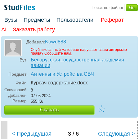
Вузы
Предметы
Пользователи
Реферат
AI
Заказать работу
Kowd888
Добавил:
Опубликованный материал нарушает ваши авторские
права?
Сообщите нам.
Белорусская государственная академия
Вуз:
авиации
Антенны и Устройства СВЧ
Предмет:
Курсач содержание
.docx
Файл:
Скачиваний:
8
Добавлен:
07.05.2024
Размер:
555 Кб
☆
Скачать
< Предыдущая
3 / 6
Следующая >