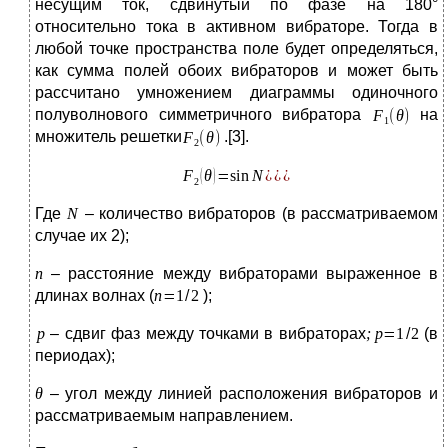
несущим ток, сдвинутый по фазе на 180°
относительно тока в активном вибраторе. Тогда в
любой точке пространства поле будет определяться,
как сумма полей обоих вибраторов и может быть
рассчитано умножением диаграммы одиночного
полуволнового симметричного вибратора
на
множитель решетки
.[3].
Где
– количество вибраторов (в рассматриваемом
случае их 2);
– расстояние между вибраторами выраженное в
длинах волнах (
);
– сдвиг фаз между точками в вибраторах
(в
периодах);
– угол между линией расположения вибраторов и
рассматриваемым направлением.