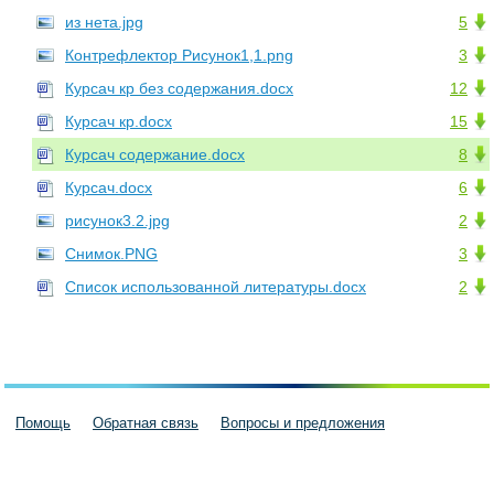
из нета.jpg
5
Контрефлектор Рисунок1,1.png
3
Курсач кр без содержания.docx
12
Курсач кр.docx
15
Курсач содержание.docx
8
Курсач.docx
6
рисунок3.2.jpg
2
Снимок.PNG
3
Список использованной литературы.docx
2
Помощь
Обратная связь
Вопросы и предложения
Пользовательское соглашение
Политика конфиденциальности