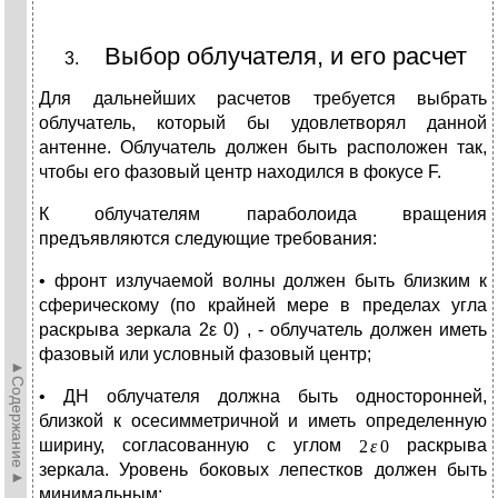
Выбор облучателя, и его расчет
Для дальнейших расчетов требуется выбрать
облучатель, который бы удовлетворял данной
антенне. Облучатель должен быть расположен так,
чтобы его фазовый центр находился в фокусе F.
К облучателям параболоида вращения
предъявляются следующие требования:
• фронт излучаемой волны должен быть близким к
сферическому (по крайней мере в пределах угла
раскрыва зеркала 2ε 0) , - облучатель должен иметь
фазовый или условный фазовый центр;
►Содержание►
• ДН облучателя должна быть односторонней,
близкой к осесимметричной и иметь определенную
ширину, согласованную с углом
раскрыва
зеркала. Уровень боковых лепестков должен быть
минимальным;