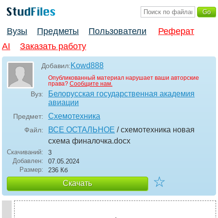
Вузы
Предметы
Пользователи
Реферат
AI
Заказать работу
Kowd888
Добавил:
Опубликованный материал нарушает ваши авторские
права?
Сообщите нам.
Белорусская государственная академия
Вуз:
авиации
Схемотехника
Предмет:
ВСЕ ОСТАЛЬНОЕ
/ схемотехника новая
Файл:
схема финалочка
.docx
Скачиваний:
3
Добавлен:
07.05.2024
Размер:
236 Кб
☆
Скачать