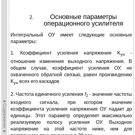
Основные параметры
операционного усилителя
Интегральный ОУ имеет следующие основные
параметры:
1. Коэффициент усиления напряжения K
-
ун
отношение изменения выходного напряжения. В
общем случае, коэффициент усиления ОУ, не
охваченного обратной связью, равен произведению
K
всех его каскадов
ун
2. Частота единичного усиления
f
-
значение частоты
1
►Содержание►
входного сигнала, при котором значение
коэффициента усиления напряжения ОУ падает до
единицы. Этот параметр определяет максимально
реализуемую полосу усиления ОУ. Выходное
напряжение на этой частоте ниже, чем для