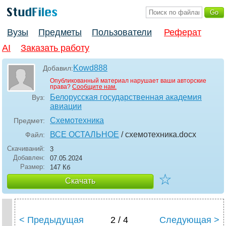
Вузы
Предметы
Пользователи
Реферат
AI
Заказать работу
Kowd888
Добавил:
Опубликованный материал нарушает ваши авторские
права?
Сообщите нам.
Белорусская государственная академия
Вуз:
авиации
Схемотехника
Предмет:
ВСЕ ОСТАЛЬНОЕ
/ схемотехника
.docx
Файл:
Скачиваний:
3
Добавлен:
07.05.2024
Размер:
147 Кб
☆
Скачать
< Предыдущая
2 / 4
Следующая >