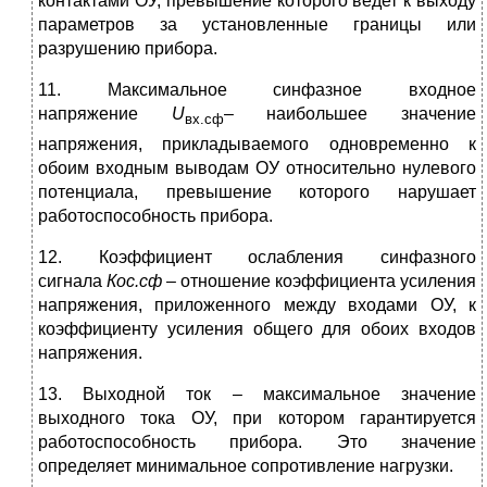
контактами ОУ, превышение которого ведет к выходу
параметров за установленные границы или
разрушению прибора.
11. Максимальное синфазное входное
напряжение
U
–
наибольшее значение
вх.сф
напряжения, прикладываемого одновременно к
обоим входным выводам ОУ относительно нулевого
потенциала, превышение которого нарушает
работоспособность прибора.
12. Коэффициент ослабления синфазного
сигнала
Кос.сф
– отношение коэффициента усиления
напряжения, приложенного между входами ОУ, к
коэффициенту усиления общего для обоих входов
напряжения.
13. Выходной ток – максимальное значение
выходного тока ОУ, при котором гарантируется
работоспособность прибора. Это значение
определяет минимальное сопротивление нагрузки.