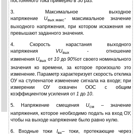
постоянного тока примерно в 30 раз.
3. Максимальное выходное
напряжение
U
-
максимальное значение
вых.макс
выходного напряжения, при котором искажения не
превышают заданного значения.
4. Скорость нарастания выходного
напряжения
VU
- отношение
вых
изменения
U
от
10
до
90%
от своего номинального
вых
значения ко времени, за которое произошло это
изменение. Параметр характеризует скорость отклика
ОУ на ступенчатое изменение сигнала на входе; при
измерении ОУ охвачен ООС с общим
коэффициентом усиления от
1
до
10
.
5. Напряжение смещения
U
– значение
см
напряжения, которое необходимо подать на вход ОУ,
чтобы на выходе напряжение было равно нулю.
6. Входные токи
I
–
токи, протекающие через
вх