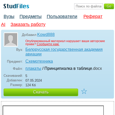
Вузы
Предметы
Пользователи
Реферат
AI
Заказать работу
Kowd888
Добавил:
Опубликованный материал нарушает ваши авторские
права?
Сообщите нам.
Белорусская государственная академия
Вуз:
авиации
Схемотехника
Предмет:
плакаты
/ Принципиалка в таблице
.docx
Файл:
Скачиваний:
5
Добавлен:
07.05.2024
Размер:
124 Кб
☆
Скачать