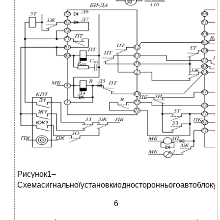
Рисунок1–
Схемасигнальноїустановкиодносторонньогоавтоблоку
6