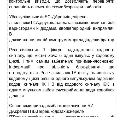
контрольні виводи, що дозволяють перевіряти
справність елементів схемибезрозкриттяблоків.
УблокулічильниківБС-ДАрозміщеніреле-
лічильники1і1А,друкованаплатазрозміщениминанійо
варисторами й діодами, двопівперіодний випрямляч
В
дляживленняпостійнимструмомприладівдешифраторат
Реле-лічильник 1 фіксує надходження кодового
сигналу, що міститьхоча б один імпульс у кодовому
циклі, і тим самим забезпечує прийманняосновної
інформації про вільність блок-ділянки, що
огороджується. Реле-лічильник 1А фіксує наявність у
кодовому циклі більше одного імпульсу,чим відрізняє
кодові сигнали Ж і З від кодового сигналу КЖ із
однимімпульсомізабезпечуєприйманнядодатковоїінформ
ділянки.
ОсновнимиприладамиблокавиключенняБИ-
ДАєрелеПТіВ.Перешкодозахиснереле