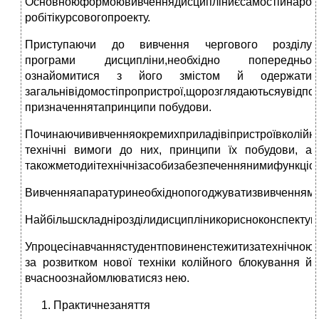
Основноюформоювивченнядисципліниєсамостійнаробо
робітікурсовогопроекту.
Приступаючи до вивчення чергового розділу
програми дисципліни,необхідно попередньо
ознайомитися з його змістом й одержати
загальнівідомостіпропристрої,щорозглядаютьсяувідпов
призначеннятапринципи побудови.
Починаючививченняокремихприладівіпристроївколійно
технічні вимоги до них, принципи їх побудови, а
такожметодиітехнічнізасобизабезпеченнянимифункціон
Вивченняапаратуринеобхіднопогоджуватизвивченнямсх
Найбільшскладнірозділидисципліникорисноконспектув
Упроцесінавчаннястудентповиненстежитизатехнічною
за розвитком нової техніки колійного блокування й
вчасноознайомлюватисяз нею.
Практичнезаняття