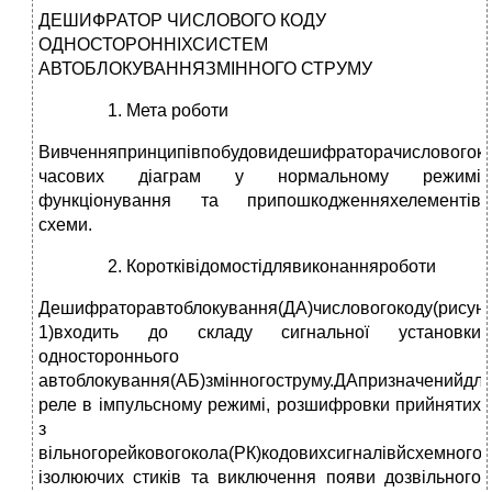
ДЕШИФРАТОР ЧИСЛОВОГО КОДУ
ОДНОСТОРОННІХСИСТЕМ
АВТОБЛОКУВАННЯЗМІННОГО СТРУМУ
Мета роботи
Вивченняпринципівпобудовидешифраторачисловогоко
часових діаграм у нормальному режимі
функціонування та припошкодженняхелементів
схеми.
Коротківідомостідлявиконанняроботи
Дешифраторавтоблокування(ДА)числовогокоду(рисун
1)входить до складу сигнальної установки
одностороннього
автоблокування(АБ)змінногоструму.ДАпризначенийдл
реле в імпульсному режимі, розшифровки прийнятих
з
вільногорейковогокола(РК)кодовихсигналівйсхемного
ізолюючих стиків та виключення появи дозвільного