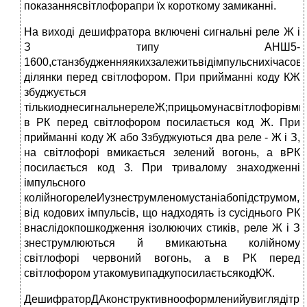
показаннясвітлофорапри їх короткому замиканні.
На виході дешифратора включені сигнальні реле Ж і
З типу АНШ5-
1600,станзбудженняякихзалежитьвідімпульснихічасов
ділянки перед світлофором. При прийманні коду КЖ
збуджується
тількиоднесигнальнерелеЖ;прицьомунасвітлофорівми
в РК перед світлофором посилається код Ж. При
прийманні коду Ж або 3збуджуються два реле - Ж і З,
на світлофорі вмикається зелений вогонь, а вРК
посилається код 3. При тривалому знаходженні
імпульсного
колійногорелеИузнеструмленомустаніабопідструмом,а
від кодових імпульсів, що надходять із сусіднього РК
внаслідокпошкодження ізолюючих стиків, реле Ж і З
знеструмлюються й вмикаютьна колійному
світлофорі червоний вогонь, а в РК перед
світлофором утакомувипадкупосилаєтьсякодКЖ.
ДешифраторДАконструктивнооформленийувиглядітрь