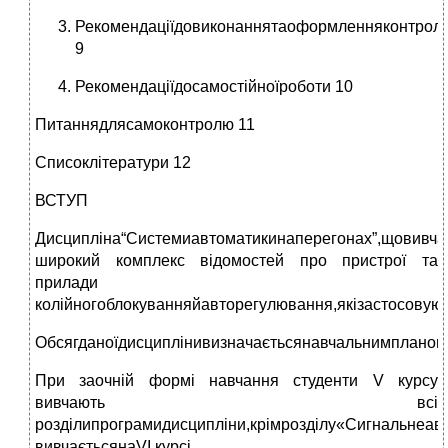
Рекомендаціїдовиконаннятаоформленняконтроль
9
Рекомендаціїдосамостійноїроботи 10
Питаннядлясамоконтролю 11
Списоклітератури 12
ВСТУП
Дисципліна“Системиавтоматикинаперегонах”,щовивчає
широкий комплекс відомостей про пристрої та
прилади
колійногоблокуванняйавторегулювання,якізастосовуют
Обсягданоїдисциплінивизначаєтьсянавчальнимпланом
При заочній формі навчання студенти V курсу
вивчають всі
розділипрограмидисципліни,крімрозділу«Сигнальнеав
вивчаєтьсянаVI курсі.