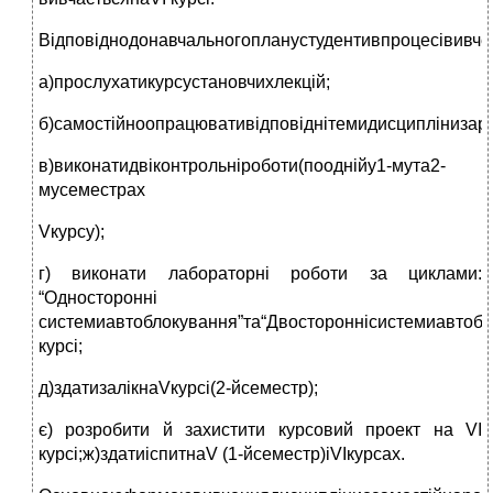
Відповіднодонавчальногопланустудентивпроцесівивче
а)прослухатикурсустановчихлекцій;
б)самостійноопрацювативідповіднітемидисципліниза
в)виконатидвіконтрольніроботи(пооднійу1-мута2-
мусеместрах
Vкурсу);
г) виконати лабораторні роботи за циклами:
“Односторонні
системиавтоблокування”та“Двостороннісистемиавтобло
курсі;
д)здатизалікнаVкурсі(2-йсеместр);
є) розробити й захистити курсовий проект на VI
курсі;ж)здатиіспитнаV (1-йсеместр)іVIкурсах.