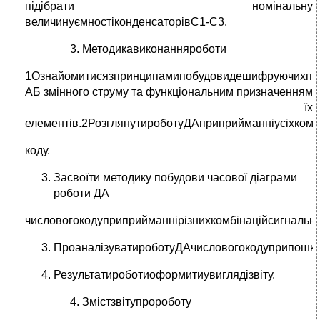
підібрати номінальну
величинуємностіконденсаторівС1-С3.
Методикавиконанняроботи
1Ознайомитисязпринципамипобудовидешифруючихпри
АБ змінного струму та функціональним призначенням
їх
елементів.2РозглянутироботуДАприприйманніусіхкомб
коду.
Засвоїти методику побудови часової діаграми
роботи ДА
числовогокодуприприйманнірізнихкомбінаційсигнально
ПроаналізуватироботуДАчисловогокодуприпошко
Результатироботиоформитиувиглядізвіту.
Змістзвітупророботу