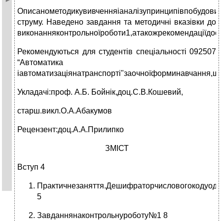
Описанометодикувивченняіаналізупринципівпобудови
струму. Наведено завдання та методичні вказівки до
виконанняконтрольноїроботи1,атакожрекомендаціїдос
Рекомендуються для студентів спеціальності 092507
“Автоматика
іавтоматизаціянатранспорті"заочноїформинавчання,щ
Укладачі:проф. А.Б. Бойнік,доц.С.В.Кошевий,
старш.викл.О.А.Абакумов
Рецензент:доц.А.А.Прилипко
ЗМІСТ
Вступ 4
Практичнезаняття.Дешифраторчисловогокодуодн
5
Завданнянаконтрольнуроботу№1 8