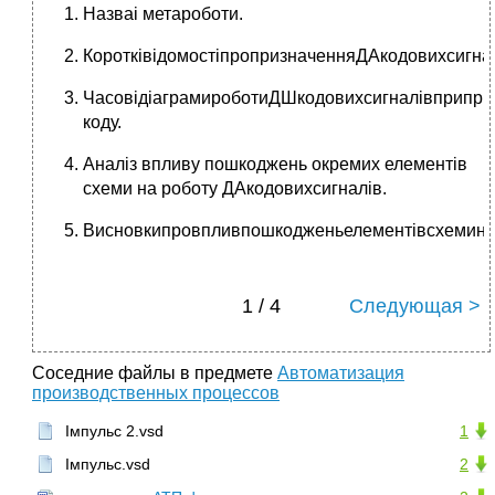
Назваі метароботи.
КоротківідомостіпропризначенняДАкодовихсигна
ЧасовідіаграмироботиДШкодовихсигналівприприй
коду.
Аналіз впливу пошкоджень окремих елементів
схеми на роботу ДАкодовихсигналів.
Висновкипровпливпошкодженьелементівсхеминар
1 / 4
Следующая >
Соседние файлы в предмете
Автоматизация
производственных процессов
Імпульс 2.vsd
1
Імпульс.vsd
2