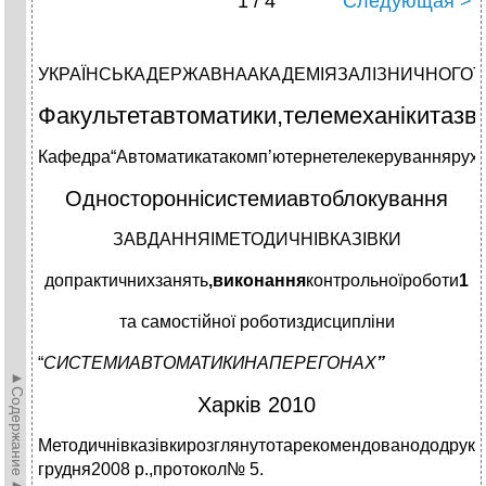
1 / 4
Следующая >
УКРАЇНСЬКАДЕРЖАВНААКАДЕМІЯЗАЛІЗНИЧНОГО
Факультетавтоматики,телемеханікитазв’
Кафедра“Автоматикатакомп’ютернетелекеруваннярухо
Одностороннісистемиавтоблокування
ЗАВДАННЯІМЕТОДИЧНІВКАЗІВКИ
допрактичнихзанять
,
виконання
контрольноїроботи
1
та самостійної роботиздисципліни
“
СИСТЕМИ
АВТОМАТИКИ
НА
ПЕРЕГОНАХ
”
►Содержание►
Харків 2010
Методичнівказівкирозглянутотарекомендованододруку
грудня2008 р.,протокол№ 5.