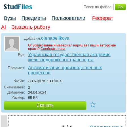
Вузы
Предметы
Пользователи
Реферат
AI
Заказать работу
olenabelikova
Добавил:
Опубликованный материал нарушает ваши авторские
права?
Сообщите нам.
Украинская государственная академия
Вуз:
железнодорожного транспорта
Автоматизация производственных
Предмет:
процессов
лазарев кр
.docx
Файл:
Скачиваний:
2
Добавлен:
24.04.2024
Размер:
69 Кб
☆
Скачать