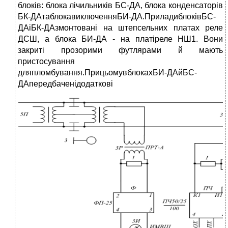
блоків: блока лічильників БС-ДА, блока конденсаторів
БК-ДАтаблокавиключенняБИ-ДА.ПриладиблоківБС-
ДАіБК-ДАзмонтовані на штепсельних платах реле
ДСШ, а блока БИ-ДА - на платіреле НШ1. Вони
закриті прозорими футлярами й мають
пристосування
дляпломбування.ПрицьомувблокахБИ-ДАйБС-
ДАпередбаченідодаткові