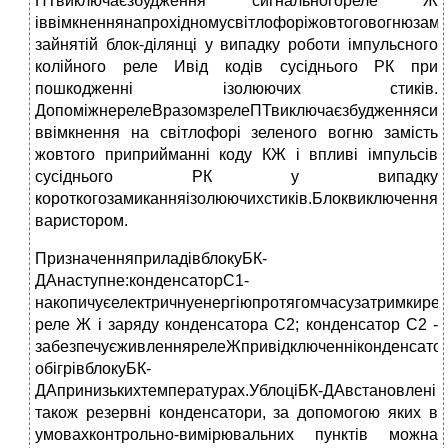
ПТвиключаєзбудження сигнальногореле Ж
іввімкненнянапрохідномусвітлофоріжовтоговогнюзамі
зайнятій блок-ділянці у випадку роботи імпульсного
колійного реле Ивід кодів сусіднього РК при
пошкодженні ізолюючих стиків.
ДопоміжнерелеВразомзрелеПТвиключаєзбудженнясигн
ввімкнення на світлофорі зеленого вогню замість
жовтого приприйманні коду КЖ і впливі імпульсів
сусіднього РК у випадку
короткогозамиканняізолюючихстиків.Блоквиключенням
варистором.
ПризначенняприладівблокуБК-
ДАнаступне:конденсаторС1-
накопичуєелектричнуенергіюпротягомчасузатримкир
реле Ж і заряду конденсатора С2; конденсатор С2 -
забезпечуєживленнярелеЖпривідключенніконденсатор
обігрівблокуБК-
ДАпринизькихтемпературах.УблоціБК-ДАвстановлені
також резервні конденсатори, за допомогою яких в
умовахконтрольно-вимірювальних пунктів можна