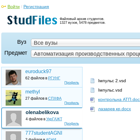
Войти
/
Регистрация
Файловый архив студентов.
1327 вузов, 5478 предметов.
Вуз
Все вузы
Предмет
Автоматизация производственных проце
euroduck97
62 файлов в
РГУНГ
Імпульс 2.vsd
Профиль
Імпульс.vsd
methyl
27 файлов в
СПХФА
контрольна АТП.doc
Профиль
лазарев кр.docx
olenabelikova
4 файлов в
УкрГАЖТ
Профиль
777studentAGNI
2 файлов в
АГНИ