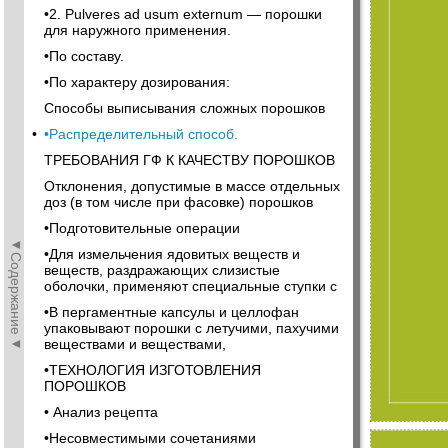
•2. Рulveres ad usum externum — порошки
для наружного применения.
•По составу.
•По характеру дозирования:
Способы выписывания сложных порошков
•
•Распределительный способ.
ТРЕБОВАНИЯ ГФ К КАЧЕСТВУ ПОРОШКОВ
Отклонения, допустимые в массе отдельных
доз (в том числе при фасовке) порошков
•Подготовительные операции
◄Содержание◄
•Для измельчения ядовитых веществ и
веществ, раздражающих слизистые
оболочки, применяют специальные ступки с
•В пергаментные капсулы и целлофан
упаковывают порошки с летучими, пахучими
веществами и веществами,
•ТЕХНОЛОГИЯ ИЗГОТОВЛЕНИЯ
ПОРОШКОВ
• Анализ рецепта
•Несовместимыми сочетаниями