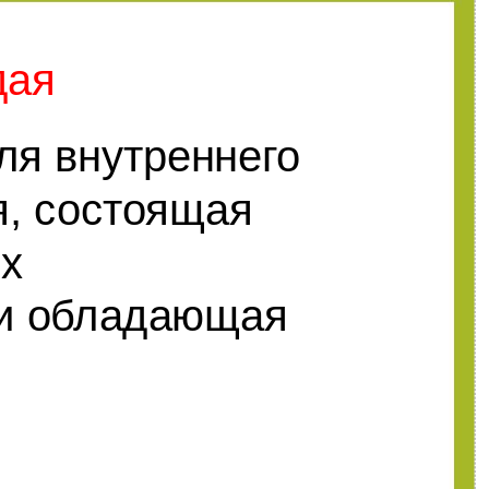
дая
ля внутреннего
я, состоящая
их
 и обладающая