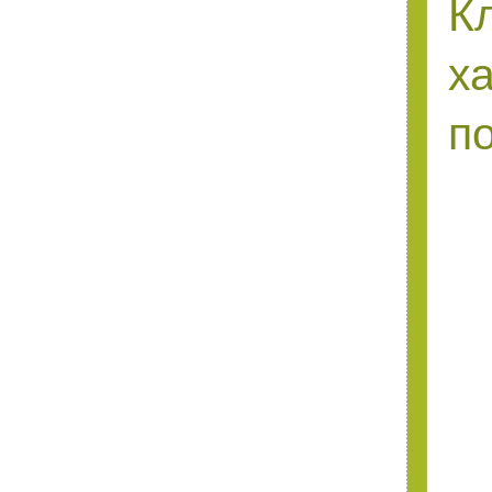
К
х
п