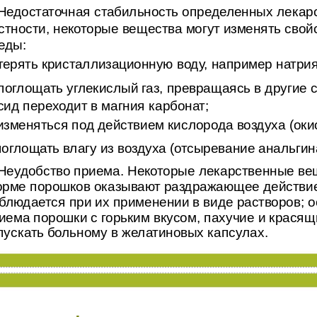
 Недостаточная стабильность определенных лекар
стности, некоторые вещества могут изменять сво
еды:
 терять кристаллизационную воду, например натрия 
 поглощать углекислый газ, превращаясь в другие
сид переходит в магния карбонат;
 изменяться под действием кислорода воздуха (оки
 поглощать влагу из воздуха (отсыревание анальгина
 Неудобство приема. Некоторые лекарственные вещ
рме порошков оказывают раздражающее действие 
блюдается при их применении в виде растворов; 
иема порошки с горьким вкусом, пахучие и красящ
пускать больному в желатиновых капсулах.