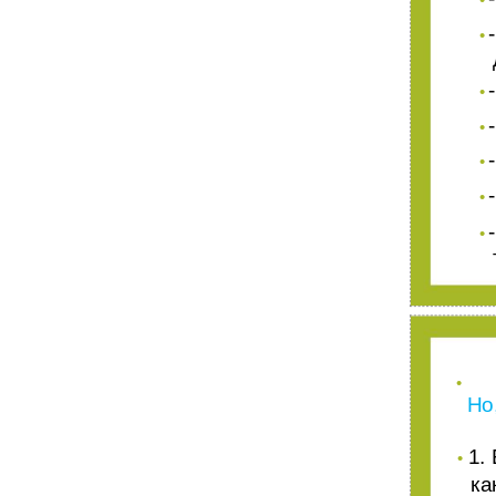
•
•
•
•
•
•
•
Но
1.
•
ка