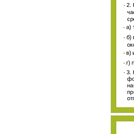
2.
•
ча
ср
а)
•
б)
•
ок
в)
•
г)
•
3.
•
фо
на
пр
от