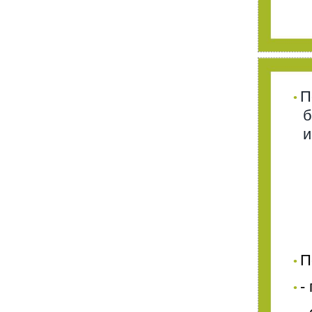
П
•
б
и
П
•
-
•