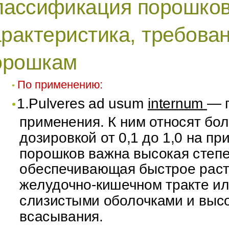
лассификация порошков
арактеристика, требован
орошкам
По применению:
•
1.Рulveres ad usum
internum
— 
•
применения. К ним относят бо
дозировкой от 0,1 до 1,0 на пр
порошков важна высокая степе
обеспечивающая быстрое раст
желудочно-кишечном тракте ил
слизистыми оболочками и выс
всасывания.