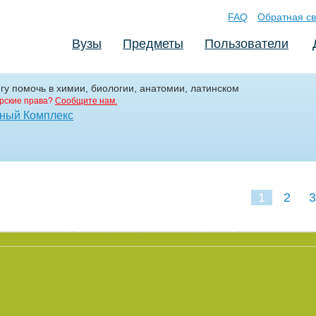
FAQ
Обратная св
Вузы
Предметы
Пользователи
гу помочь в химии, биологии, анатомии, латинском
рские права?
Сообщите нам.
ьный Комплекс
1
2
3