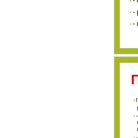
-
•
-
•
-
•
•
•
•