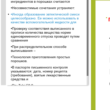
ингредиентов в порошках считаются
•Несовместимые сочетания устраняют:
•
•Иногда образование эвтектической смеси
•
целесообразно. Ее можно использовать в
качестве вспомогательной жидкости для
•Проверку соответствия выписанного в
прописи количества вещества норме
единовременного отпуска проводят путем
сравнения
•При распределительном способе
выписывания –
•Технология приготовления простых
порошков.
•В паспорте письменного контроля
указываются: дата, номер рецепта
(требования), взятые лекарственные
средства и
•Rp: Talci 50,0
•Rp: Calcium glycerophosphate 2,0