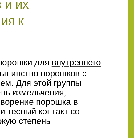
 и их
ия к
порошки для
внутреннего
льшинство порошков с
ием. Для этой группы
нь измельчения,
ворение порошка в
и тесный контакт со
окую степень