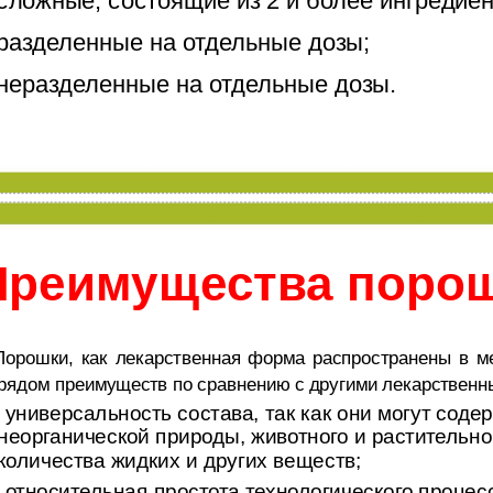
 сложные, состоящие из 2 и более ингредиен
 разделенные на отдельные дозы;
 неразделенные на отдельные дозы.
Преимущества порош
Порошки, как лекарственная форма распространены в ме
рядом преимуществ по сравнению с другими лекарственн
- универсальность состава, так как они могут соде
неорганической природы, животного и растительн
количества жидких и других веществ;
- относительная простота технологического процес