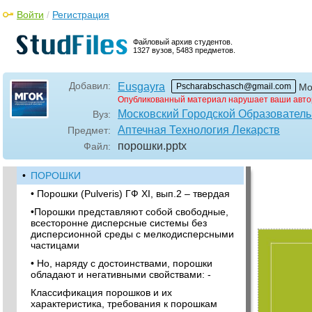
Войти
/
Регистрация
Файловый архив студентов.
1327 вузов, 5483 предметов.
Добавил:
Eusgayra
Pscharabschasch@gmail.com
Мо
Опубликованный материал нарушает ваши авто
Московский Городской Образовател
Вуз:
Аптечная Технология Лекарств
Предмет:
порошки
.pptx
Файл:
•
ПОРОШКИ
• Порошки (Pulveris) ГФ XI, вып.2 – твердая
•Порошки представляют собой свободные,
всесторонне дисперсные системы без
дисперсионной среды с мелкодисперсными
частицами
• Но, наряду с достоинствами, порошки
обладают и негативными свойствами: -
Классификация порошков и их
характеристика, требования к порошкам