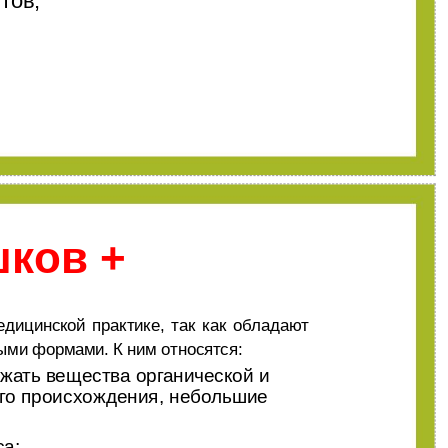
тов;
ков +
дицинской практике, так как обладают
ыми формами. К ним относятся:
ржать вещества органической и
ого происхождения, небольшие
са;