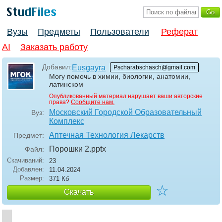
Вузы
Предметы
Пользователи
Реферат
AI
Заказать работу
Добавил:
Eusgayra
Pscharabschasch@gmail.com
Могу помочь в химии, биологии, анатомии,
латинском
Опубликованный материал нарушает ваши авторские
права?
Сообщите нам.
Московский Городской Образовательный
Вуз:
Комплекс
Аптечная Технология Лекарств
Предмет:
Порошки 2
.pptx
Файл:
Скачиваний:
23
Добавлен:
11.04.2024
Размер:
371 Кб
☆
Скачать