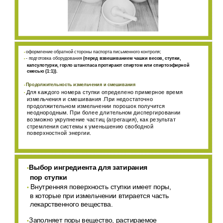
оформление обратной стороны паспорта письменного контроля;
•
- подготовка оборудования
(перед взвешиванием чашки весов, ступки,
•
капсулотурки, горло штангласа протирают спиртом или спиртоэфирной
смесью (1:1)).
Продолжительность измельчения и смешивания
•
Для каждого номера ступки определено примерное время
•
измельчения и смешивания .При недостаточно
продолжительном измельчении порошок получится
неоднородным. При более длительном диспергировании
возможно укрупнение частиц (агрегация), как результат
стремления системы к уменьшению свободной
поверхностной энергии.
Выбор ингредиента для затирания
•
пор ступки
Внутренняя поверхность ступки имеет поры,
•
в которые при измельчении втирается часть
лекарственного вещества.
Заполняет поры вещество, растираемое
•