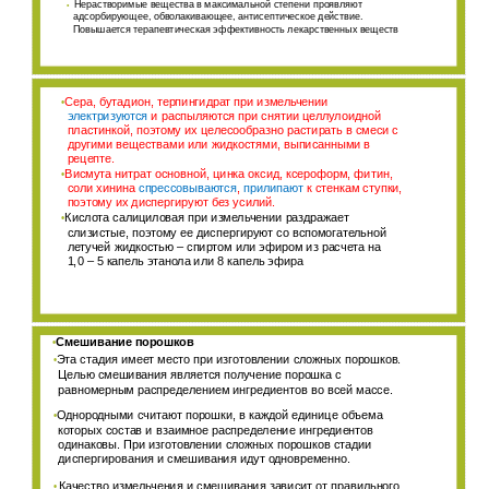
Нерастворимые вещества в максимальной степени проявляют
•
адсорбирующее, обволакивающее, антисептическое действие.
Повышается терапевтическая эффективность лекарственных веществ
Сера, бутадион, терпингидрат
при измельчении
•
электризуются
и распыляются при снятии целлулоидной
пластинкой, поэтому их целесообразно растирать в смеси с
другими веществами или жидкостями, выписанными в
рецепте.
Висмута нитрат основной, цинка оксид, ксероформ, фитин,
•
соли хинина
спрессовываются
,
прилипают
к стенкам ступки,
поэтому их диспергируют без усилий.
Кислота салициловая при измельчении раздражает
•
слизистые, поэтому ее диспергируют со вспомогательной
летучей жидкостью – спиртом или эфиром из расчета на
1,0 – 5 капель этанола или 8 капель эфира
Смешивание порошков
•
Эта стадия имеет место при изготовлении сложных порошков.
•
Целью смешивания является получение порошка с
равномерным распределением ингредиентов во всей массе.
Однородными считают порошки, в каждой единице объема
•
которых состав и взаимное распределение ингредиентов
одинаковы. При изготовлении сложных порошков стадии
диспергирования и смешивания идут одновременно.
Качество измельчения и смешивания зависит от правильного
•