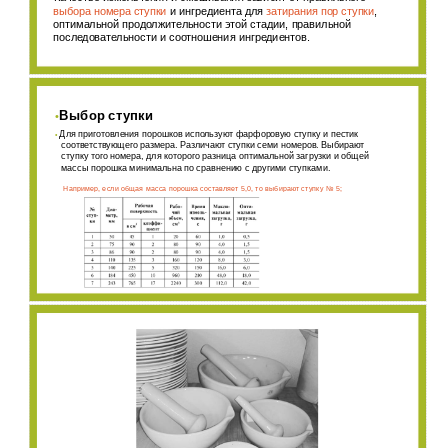
выбора номера ступки
и ингредиента для
затирания пор ступки
,
оптимальной продолжительности этой стадии, правильной
последовательности и соотношения ингредиентов.
Выбор ступки
•
Для приготовления порошков используют фарфоровую ступку и пестик
•
соответствующего размера. Различают ступки семи номеров. Выбирают
ступку того номера, для которого разница оптимальной загрузки и общей
массы порошка минимальна по сравнению с другими ступками.
Например, если общая масса порошка составляет 5,0, то выбирают ступку № 5;