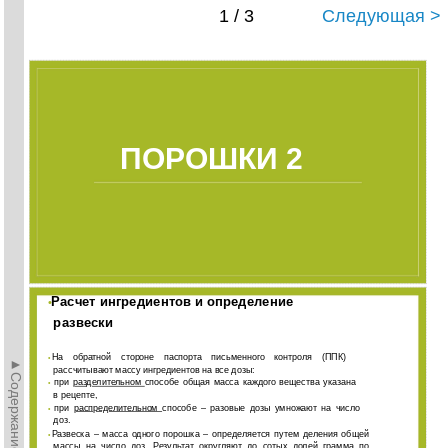
1 / 3
Следующая >
ПОРОШКИ 2
Расчет ингредиентов и определение
•
развески
На обратной стороне паспорта письменного контроля (ППК)
•
►Содержание►
рассчитывают массу ингредиентов на все дозы:
при
разделительном
способе общая масса каждого вещества указана
•
в рецепте,
при
распределительном
способе – разовые дозы умножают на число
•
доз.
Развеска – масса одного порошка – определяется путем деления общей
•
массы на число доз. Результат округляют до сотых долей грамма по