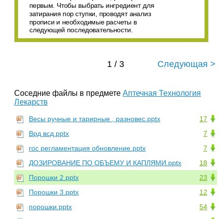
первым. Чтобы выбрать ингредиент для
затирания пор ступки, проводят анализ
прописи и необходимые расчеты в
следующей последовательности.
1 / 3
Следующая >
Соседние файлы в предмете
Аптечная Технология
Лекарств
Весы ручные и тарирные , разновес.pptx
17
Врд всд.pptx
7
гос регламентация обновление.pptx
7
ДОЗИРОВАНИЕ ПО ОБЪЕМУ И КАПЛЯМИ.pptx
18
Порошки 2.pptx
23
Порошки 3.pptx
12
порошки.pptx
54