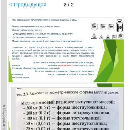
< Предыдущая
2 / 2
При взвешивании пользуются гирями, понимая под ними массы.
Граммовые гири имеют цилиндрическую форму.
Их изготовляют из латуни или
углеродистой стали с никелевым или хромовым покрытием
( для предохранения от окисления).
Миллиграммовые гири имеют форму пластинок и изготавливаются из
алюминия. В целях предупреждения ошибок миллиграммовый разновес
изготовляют разной формы: шестигранные (500 и 50 мг), четырехгранные (200 и
20 мг), треугольные (100 и 10 мг). Поверхность гирь должна быть гладкой, без
трещин и царапин. На гирях обозначают их массу, ставят поверительное
клеймо.
Граммовые и миллиграммовые гири комплектуют в наборы,
которые
называют
разновесами,
помещают в футляры
( главным образом пластмассовые) с гнездами.
Разновес необходимо тщательно оберегать от возможного
изменения
массы, содержать в чистоте и порядке, брать
только пинцетом.
►Содержание►