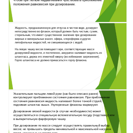
чтобы при легком надавливании чувствовать приближение
положения равновесия при дозировании.
Жидкость, предназначенную для отпуска в чистом виде, дозируют
непосредственно во флакон, который должен быть чистым, сухим,
стерильным, что имеет существенное значение при дозировании
жирных и минеральных масел, эфира, хлороформа и других
липофильных жидкостей, не смешивающихся с водой.
На левую чашку весов помещают гири, соответствующие массе
дозируемой жидкости, и постепенно, аккуратно наливают жидкость из
штангласа, держа его этикеткой кверху (во избежание загрязнения).
Горло штангласа не должно прикасаться к горлу флакона
.
Указательным пальцем левой руки (как было описано ранее)
контролируют приближение состояния равновесия. При приближении
состояния равновесия жидкость наливают более тонкой струей,
поднимая штанглас выше. Укупоренные флаконы маркируют.
Дозирование вязкой жидкости (в случае необходимости) может
осуществляться в специальную вспомогательную посуду (подставку) или
в выпарительную фарфоровую чашку.
При дозировании по массе следует осуществлять правильный выбор
весов; не превышать пределы минимальной и максимальной нагрузок