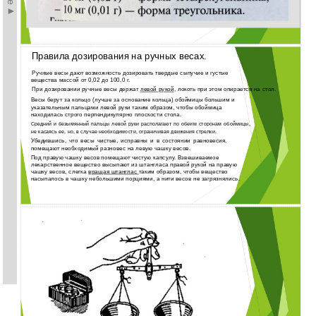
Правила дозирования на ручных весах.
Ручные весы дают возможность дозировать твердые сыпучие и густые
вещества массой от 0,02 до 100,0 г.
При дозировании ручные весы держат
левой рукой
, локоть при этом опирается на стол.
Весы берут за кольцо (лучше за основание кольца) обоймицы большим и
указательным пальцами левой руки таким образом, чтобы обоймица
находилась строго перпендикулярно плоскости стола.
Средний и безымянный пальцы левой руки располагают по обеим сторонам обоймицы,
не касаясь ее, но, в случае необходимости, ограничивая движения стрелки.
Убедившись, что весы чистые, исправны и в состоянии равновесия,
помещают необходимый разновес на левую чашку весов.
Под правую чашку весов помещают чистую капсулу. Взвешиваемое
лекарственное вещество высыпают из штангласа правой рукой на правую
чашку весов, слегка
вращая штанглас
таким образом, чтобы вещество
насыпалось в чашку небольшими порциями, а нити весов не загрязнялись.