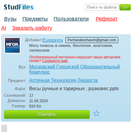
Вузы
Предметы
Пользователи
Реферат
AI
Заказать работу
Добавил:
Eusgayra
Pscharabschasch@gmail.com
Могу помочь в химии, биологии, анатомии,
латинском
Опубликованный материал нарушает ваши авторские
права?
Сообщите нам.
Московский Городской Образовательный
Вуз:
Комплекс
Аптечная Технология Лекарств
Предмет:
Весы ручные и тарирные , разновес
.pptx
Файл:
Скачиваний:
17
Добавлен:
11.04.2024
Размер:
824 Кб
☆
Скачать