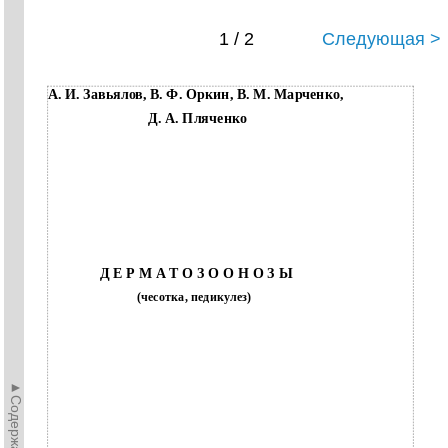
1 / 2
Следующая >
А. И. Завьялов, В. Ф. Оркин, В. М. Марченко,
Д. А. Пляченко
Д Е Р М А Т О З О О Н О З Ы
(чесотка, педикулез)
►Содержание►