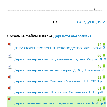
4
1 / 2
Следующая >
Соседние файлы в папке
Дерматовенерология
14
ДЕРМАТОВЕНЕРОЛОГИЯ_РУКОВОДСТВО_ДЛЯ_ВРАЧЕЙ_
56
Дерматовенерология_ситуационные_задачи_Хворик_Д_Ф_
45
Дерматовенерология_тесты_Хворик_Д_Ф_,_Ковальчук_Л_
11
Дерматовенерология_Учебник_Стуканова_Н_П_2010.pdf
81
Дерматовенерология_Шпаргалки_Ситкалиева_Е_В_.pdf
23
Дерматозоонозы_чесотка,_педикулез_Завьялов_А_И_.pdf