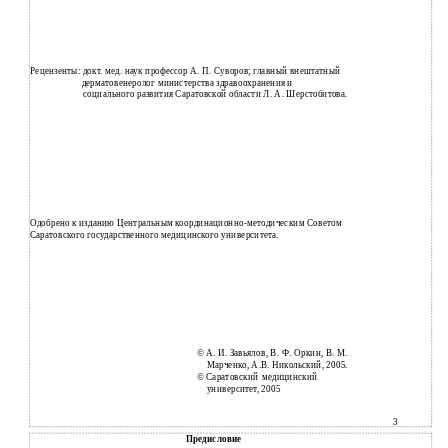
Рецензенты: докт. мед. наук профессор А. П. Суворов; главный внештатный
дерматовенеролог министерства здравоохранения и
социального развития Саратовской области Л. А. Шерстобитова.
Одобрено к изданию Центральным координационно-методическим Советом
Саратовского государственного медицинского университета.
©
А. И. Завьялов, В. Ф. Оркин, В. М.
Марченко, А.В. Никольский, 2005.
©
Саратовский медицинский
университет, 2005
3
Предисловие