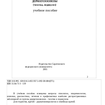
ДЕРМАТОЗООНОЗЫ
(чесотка, педикулез)
учебное пособие
Издательство Саратовского
медицинского университета
2005
2
УДК 616.995. 428:616.5-002.957.5-092-08-084(075)
ББК 55.8я 73 З - 139
В учебном пособии освещены вопросы этиологии, эпидемиологии,
клиники, диагностики, лечения и профилактики наиболее распространенных
заболеваний из группы дерматозоонозов – чесотки и педикулеза.
Для студентов, врачей – дерматовенерологов и семейных врачей.