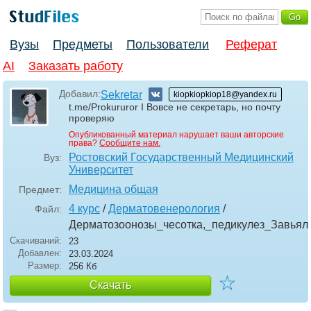
Вузы
Предметы
Пользователи
Реферат
AI
Заказать работу
Добавил:
Sekretar
kiopkiopkiop18@yandex.ru
t.me/Prokururor I Вовсе не секретарь, но почту
проверяю
Опубликованный материал нарушает ваши авторские
права?
Сообщите нам.
Ростовский Государственный Медицинский
Вуз:
Университет
Медицина общая
Предмет:
4 курс
/
Дерматовенерология
/
Файл:
Дерматозоонозы_чесотка,_педикулез_Завья
Скачиваний:
23
Добавлен:
23.03.2024
Размер:
256 Кб
☆
Скачать