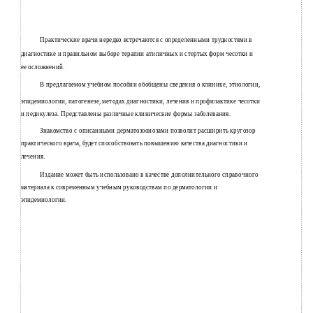
Практические врачи нередко встречаются с определенными трудностями в
диагностике и правильном выборе терапии атипичных и стертых форм чесотки и
ее осложнений.
В предлагаемом учебном пособии обобщены сведения о клинике, этиологии,
эпидемиологии, патогенезе, методах диагностики, лечения и профилактике чесотки
и педикулеза. Представлены различные клинические формы заболевания.
Знакомство с описанными дерматозоонозами позволит расширить кругозор
практического врача, будет способствовать повышению качества диагностики и
лечения.
Издание может быть использовано в качестве дополнительного справочного
материала к современным учебным руководствам по дерматологии и
эпидемиологии.