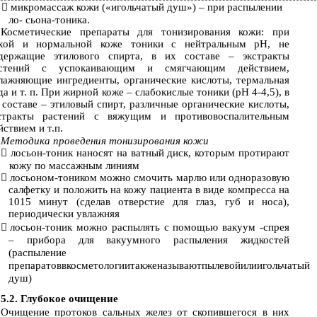

микромассаж кожи («игольчатый душ») – при распылении
ло- сьона-тоника.
Косметические препараты для тонизирования кожи: при
хой и нормальной коже тоники с нейтральным рН, не
держащие этилового спирта, в их составе – экстракты
стений с успокаивающим и смягчающим действием,
лажняющие ингредиенты, органические кислоты, термальная
да и т. п. При жирной коже – слабокислые тоники (рН 4-4,5), в
 составе – этиловый спирт, различные органические кислоты,
стракты растений с вяжущим и противовоспалительным
йствием и т.п.
Методика проведения тонизирования кожи

лосьон-тоник
наносят на ватный диск, которым протирают
кожу по массажным линиям

лосьоном-тоником
можно смочить марлю или одноразовую
салфетку и положить на кожу пациента в виде компресса на
1015 минут (сделав отверстие для глаз, губ и носа),
периодически увлажняя

лосьон-тоник
можно распылять с помощью вакуум -спрея
– прибора для вакуумного распыления жидкостей
(распыление
препаратоввкосметологиитакженазываютпылевойилиигольчатый
душ)
5.2. Глубокое очищение
Очищение протоков сальных желез от скопившегося в них