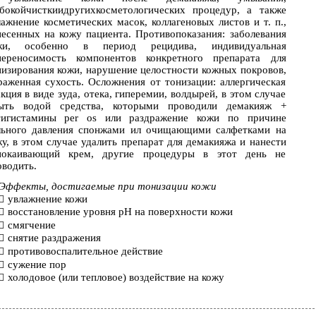
убокойчисткиидругихкосметологических процедур, а также
ажнение косметических масок, коллагеновых листов и т. п.,
несенных на кожу пациента. Противопоказания: заболевания
жи, особенно в период рецидива, индивидуальная
переносимость компонентов конкретного препарата для
низирования кожи, нарушение целостности кожных покровов,
раженная сухость. Осложнения от тонизации: аллергическая
кция в виде зуда, отека, гиперемии, волдырей, в этом случае
ыть водой средства, которыми проводили демакияж +
тигистамины per os или раздражение кожи по причине
льного давления спонжами ил очищающими салфетками на
у, в этом случае удалить препарат для демакияжа и нанести
покаивающий крем, другие процедуры в этот день не
оводить.
Эффекты, достигаемые при тонизации кожи
увлажнение кожи

восстановление уровня рН на поверхности кожи

смягчение

снятие раздражения

противовоспалительное действие

сужение пор

холодовое (или тепловое) воздействие на кожу
