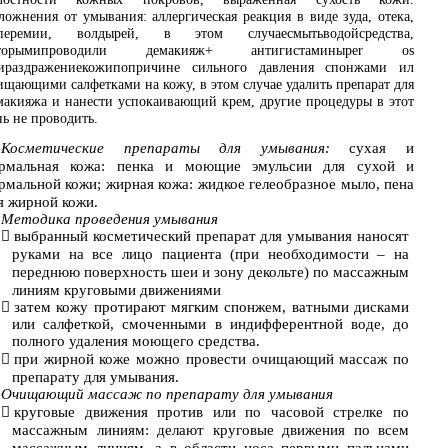
ложнения от умывания: аллергическая реакция в виде зуда, отека,
перемии, волдырей, в этом случаесмытьводойсредства,
оторымипроводили демакияж+ антигистаминыper os
ираздражениекожипопричине сильного давления спонжами ил
ищающими салфетками на кожу, в этом случае удалить препарат для
макияжа и нанести успокаивающий крем, другие процедуры в этот
нь не проводить.
Косметические препараты для умывания:
сухая и
рмальная кожа: пенка и моющие эмульсии для сухой и
рмальной кожи; жирная кожа: жидкое гелеобразное мыло, пена
я жирной кожи.
Методика проведения умывания

выбранный косметический препарат для умывания наносят
руками на все лицо пациента (при необходимости – на
переднюю поверхность шеи и зону декольте) по массажным
линиям круговыми движениями

затем кожу протирают мягким спонжем, ватными дисками
или салфеткой, смоченными в индифферентной воде, до
полного удаления моющего средства.

при жирной коже можно провести очищающий массаж по
препарату для умывания.
Очищающий массаж по препарату для умывания

круговые движения против или по часовой стрелке по
массажным линиям: делают круговые движения по всем