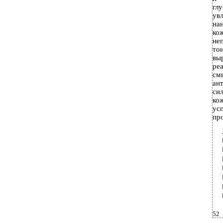
гл
увл
на
ко
не
то
вы
реа
см
ан
си
кож
ус
пр
52