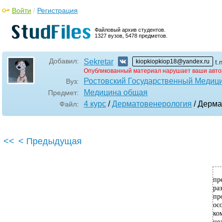
Войти
/
Регистрация
Файловый архив студентов.
1327 вузов, 5478 предметов.
Добавил:
Sekretar
kiopkiopkiop18@yandex.ru
t.
Опубликованный материал нарушает ваши авто
Ростовский Государственный Медици
Вуз:
Медицина общая
Предмет:
4 курс
/
Дерматовенерология
/ Дерма
Файл:
<<
< Предыдущая
пр
ра
пр
ос
ко
це