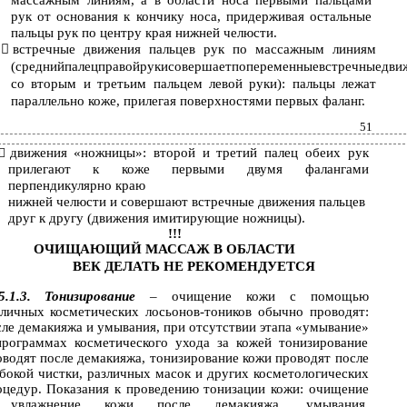
массажным линиям, а в области носа первыми пальцами
рук от основания к кончику носа, придерживая остальные
пальцы рук по центру края нижней челюсти.

встречные движения пальцев рук по массажным линиям
(среднийпалецправойрукисовершаетпопеременныевстречныедви
со вторым и третьим пальцем левой руки): пальцы лежат
параллельно коже, прилегая поверхностями первых фаланг.
51
движения «ножницы»: второй и третий палец обеих рук

прилегают к коже первыми двумя фалангами
перпендикулярно краю
нижней челюсти и совершают встречные движения пальцев
друг к другу (движения имитирующие ножницы).
!!!
ОЧИЩАЮЩИЙ МАССАЖ В ОБЛАСТИ
ВЕК ДЕЛАТЬ НЕ РЕКОМЕНДУЕТСЯ
5.1.3. Тонизирование
– очищение кожи с помощью
зличных косметических лосьонов-тоников обычно проводят:
сле демакияжа и умывания, при отсутствии этапа «умывание»
программах косметического ухода за кожей тонизирование
оводят после демакияжа, тонизирование кожи проводят после
убокой чистки, различных масок и других косметологических
оцедур. Показания к проведению тонизации кожи: очищение
увлажнение кожи после демакияжа, умывания,