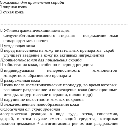
Показания для применения скраба
жирная кожа

сухая кожа


УФипосттравматическаяпигментация:
следуетизбегатьинтенсивного втирания – повреждение кожи
стимулирует меланогенез

увядающая кожа

перед нанесением на кожу питательных препаратов: скраб
улучшает введение в кожу их активных ингредиентов
Противопоказания для применения скраба

заболевания кожи, особенно в период рецидива

индивидуальная непереносимость компонентов
конкретного абразивного препарата

раздраженная кожа

кожа после косметологических процедур, во время которых
возникает раздражение и повреждение кожи (инъекционные
методы, хирургические операции, пилинг и др)

нарушение целостности кожных покровов

злокачественные новообразования кожи
Осложнения от скрабирования
аллергическая реакция в виде зуда, отека, гиперемии,
лдырей, в этом случае смыть водой средства, которыми
оводили демакияж + антигистамины per os или раздражение