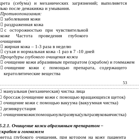
крета (себума) и механических загрязнений; выполняется
лько после демакияжа и умывания.
Противопоказания:

заболевания кожи

раздраженная кожа

с осторожностью при чувствительной
коже Частота проведения глубокого
очищения

жирная кожа –
1-3 раза в неделю

сухая и нормальная кожа
-1 раз в 7 -10 дней
Процедуры глубокого очищения кожи

очищение кожи абразивным препаратом (скрабом) и гоммажем

очищение кожи с помощью препарата, содержащего
кератолитические вещества
53
мануальная (механическая) чистка лица

броссаж (очищение кожи с помощью вращающихся щеток)

очищение кожи с помощью вакуума (вакуумная чистка)

дезинкрустация

очищениекожиспомощьюультразвука(ультразвуковаячистка)

5.2.1. Очищение кожи абразивным препаратом –
скрабом и гоммажем
метод глубокого очищения, при котором на кожу пациента