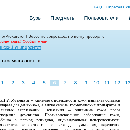
FAQ
Обратная св
Вузы
Предметы
Пользователи
me/Prokururor I Вовсе не секретарь, но почту проверяю
рские права?
Сообщите нам.
нский Университет
токосметология
.pdf
1
2
3
4
5
6
7
8
9
10
11
12
1
5.1.2. Умывание
– удаление с поверхности кожи пациента остатков
епарата для демакияжа, а также себума, косметических препаратов и
зличных загрязнений. Показания – очищение кожи после
оведения демакияжа. Противопоказания: заболевания кожи,
обенно в период рецидива, индивидуальная непереносимость
мпонентов конкретного препарата для умывания, нарушение
лостности кожных покровов, выраженная сухость кожи.