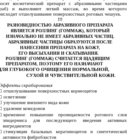
носят косметический препарат с абразивными частицами
краб) и выполняют легкий массаж, во время которого
оисходит отшелушивание поверхностных роговых чешуек.
!!!
РАЗНОВИДНОСТЬЮ АБРАЗИВНОГО ПРЕПАРАТА
ЯВЛЯЕТСЯ РОЛЛИНГ (ГОММАЖ), КОТОРЫЙ
ИЗНАЧАЛЬНО НЕ ИМЕЕТ АБРАЗИВНЫХ ЧАСТИЦ.
АБРАЗИВНЫЕ ЧАСТИЦЫ ОБРАЗУЮТСЯ ПОСЛЕ
НАНЕСЕНИЯ ПРЕПАРАТА НА КОЖУ,
ЕГО ВЫСЫХАНИЯ И СКАТЫВАНИЯ.
РОЛЛИНГ (ГОММАЖ) СЧИТАЕТСЯ ЩАДЯЩИМ
ПРЕПАРАТОМ, ПОЭТОМУ ЕГО НАЗНАЧАЮТ
ДЛЯ ГЛУБОКОГО ОЧИЩЕНИЯ НОРМАЛЬНОЙ,
СУХОЙ И ЧУВСТВИТЕЛЬНОЙ КОЖИ.
Эффекты скрабирования
отшелушивание поверхностных корнеоцитов

осветление

улучшение внешнего вида кожи

удаление комедонов

временное повышение проницаемости рогового слоя

эпидермиса для последующего введения активных
ингредиентов
стимуляция базальных кератиноцитов и синтетической

активности фибробластов