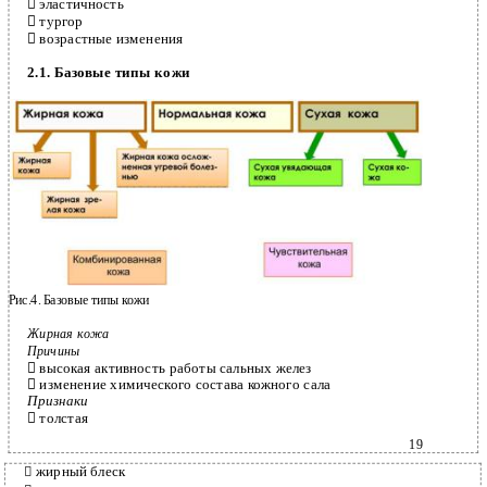

эластичность

тургор

возрастные изменения
2.1. Базовые типы кожи
Рис.4. Базовые типы кожи
Жирная кожа
Причины

высокая активность работы сальных желез

изменение химического состава кожного сала
Признаки

толстая
19
жирный блеск
