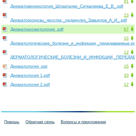
81
Дерматовенерология_Шпаргалки_Ситкалиева_Е_В_.pdf
23
Дерматозоонозы_чесотка,_педикулез_Завьялов_А_И_.pdf
Дерматокосметология .pdf
67
15
Дерматологические_болезни_и_инфекции,_передаваемые.pd
12
ДЕРМАТОЛОГИЧЕСКИЕ_БОЛЕЗНИ_И_ИНФЕКЦИИ,_ПЕРЕДА
Дерматология .ppt
15
Дерматология 1.pdf
33
Дерматология 2.pdf
12
Помощь
Обратная связь
Вопросы и предложения