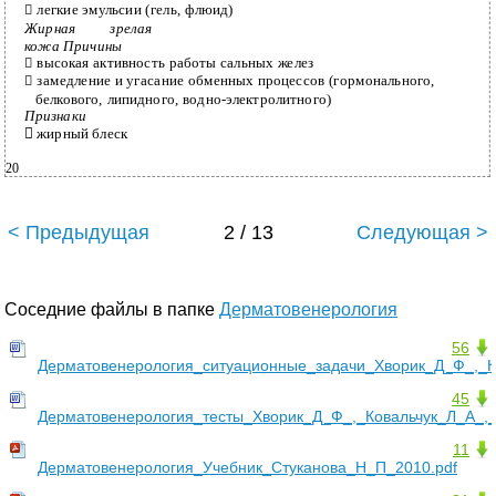
легкие эмульсии (гель, флюид)

Жирная зрелая
кожа Причины
высокая активность работы сальных желез

замедление и угасание обменных процессов (гормонального,

белкового, липидного, водно-электролитного)
Признаки

жирный блеск
20
< Предыдущая
2 / 13
Следующая >
Соседние файлы в папке
Дерматовенерология
56
Дерматовенерология_ситуационные_задачи_Хворик_Д_Ф_,_К
45
Дерматовенерология_тесты_Хворик_Д_Ф_,_Ковальчук_Л_А_,
11
Дерматовенерология_Учебник_Стуканова_Н_П_2010.pdf