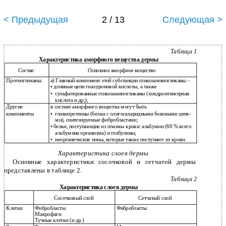
< Предыдущая
2 / 13
Следующая >
Таблица 1
Характеристика аморфного вещества дермы
Состав:
Основное аморфное вещество
Протеогликаны
а) Главный компонент этой субстанции гликозаминогликаны –
• длинные цепи гиалуроновой кислоты, а также
•
сульфатированные гликозаминогликаны (хондроитинсерная
кислота и др,);
Другие
в составе аморфного вещества могут быть
компоненты
•
гликопротеины (белки с олигосахаридными боковыми цепя-
ми), синтезируемые фибробластами;
• белки, поступающие из плазмы крови: альбумин (60 % всего
альбумина организма) и глобулины;
•
неорганические ионы, которые также поступают из крови.
Характеристика слоев дермы
Основные характеристики сосочковой и сетчатой дермы
представлены в таблице 2.
Таблица 2
Характеристика слоев дермы
Сосочковый слой
Сетчатый слой
Клетки
Фибробласты
Фибробласты
Макрофаги
Тучные клетки (и др.)