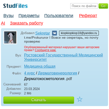
Вузы
Предметы
Пользователи
Реферат
AI
Заказать работу
Добавил:
Sekretar
kiopkiopkiop18@yandex.ru
t.me/Prokururor I Вовсе не секретарь, но почту
проверяю
Опубликованный материал нарушает ваши авторские
права?
Сообщите нам.
Ростовский Государственный Медицинский
Вуз:
Университет
Медицина общая
Предмет:
4 курс
/
Дерматовенерология
/
Файл:
Дерматокосметология
.pdf
Скачиваний:
67
Добавлен:
23.03.2024
Размер:
2 Мб
☆
Скачать