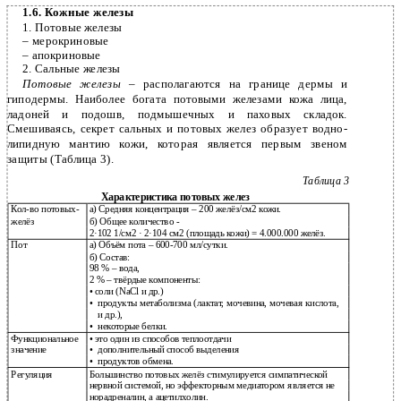
1.6. Кожные железы
1.
Потовые железы
– мерокриновые
– апокриновые
2.
Сальные железы
Потовые железы
– располагаются на границе дермы и
гиподермы. Наиболее богата потовыми железами кожа лица,
ладоней и подошв, подмышечных и паховых складок.
Смешиваясь, секрет сальных и потовых желез образует водно-
липидную мантию кожи, которая является первым звеном
защиты (Таблица 3).
Таблица 3
Характеристика потовых желез
Кол-во потовых-
а) Средняя концентрация – 200 желёз/см2 кожи.
желёз
б) Общее количество -
2·102 1/cм2 · 2·104 см2 (площадь кожи) = 4.000.000 желёз.
Пот
а) Объём пота – 600-700 мл/сутки.
б) Состав:
98 % – вода,
2 % – твёрдые компоненты:
• соли (NaCl и др.)
•
продукты метаболизма (лактат, мочевина, мочевая кислота,
и др.),
•
некоторые белки.
Функциональное
• это один из способов теплоотдачи
значение
•
дополнительный способ выделения
•
продуктов обмена.
Регуляция
Большинство потовых желёз стимулируется симпатической
нервной системой, но эффекторным медиатором является не
норадреналин, а ацетилхолин.