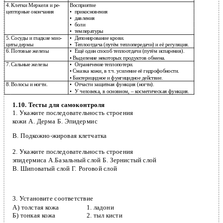
4.
Клетки Меркеля и ре-
Восприятие
цепторные окончания
•
прикосновения
•
давления
•
боли
•
температуры
5.
Сосуды и гладкие мио-
•
Депонирование крови.
циты дермы
•
Теплоотдача (путём теплопередачи) и её регуляция.
6.
Потовые железы
•
Ещё один способ теплоотдачи (путём испарения).
• Выделение некоторых продуктов обмена.
7.
Сальные железы
•
Ограничение теплопотери.
• Смазка кожи, в т.ч. усиление её гидрофобности.
• Бактерицидное и фунгицидное действие.
8.
Волосы и ногти.
•
Отчасти защитная функция (ногти).
•
У человека, в основном, – косметическая функция.
1.10. Тесты для самоконтроля
1.
Укажите последовательность строения
кожи А. Дерма Б. Эпидермис
В. Подкожно-жировая клетчатка
2.
Укажите последовательность строения
эпидермиса А.Базальный слой Б. Зернистый слой
В. Шиповатый слой Г. Роговой слой
3.
Установите соответствие
А) толстая кожа
1.
ладони
Б) тонкая кожа
2.
тыл кисти