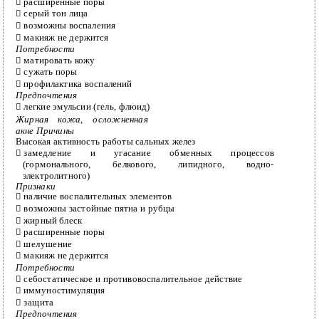
расширенные поры

серый тон лица

возможны воспаления

макияж не держится

Потребности
матировать кожу

сужать поры

профилактика воспалений

Предпочтения
легкие эмульсии (гель, флюид)

Жирная кожа, осложненная
акне Причины
Высокая активность работы сальных желез
замедление и угасание обменных процессов

(гормонального, белкового, липидного,
водно-
электролитного)
Признаки
наличие воспалительных элементов

возможны застойные пятна и рубцы

жирный блеск

расширенные поры

шелушение

макияж не держится

Потребности
себостатическое и противовоспалительное действие

иммуностимуляция

защита

Предпочтения