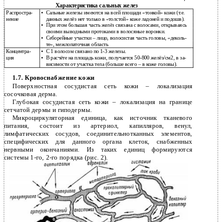
Характеристика сальных желез
Распростра-
•
Сальные железы имеются на всей площади «тонкой» кожи (т.е.
нение
данных желёз нет только в «толстой» коже ладоней и подошв).
•
При этом большая часть желёз связана с волосами, открываясь
своими выводными протоками в волосяные воронки.
•
Себорейные участки – лицо, волосистая часть головы, «деколь-
те», межлопаточная область
Концентра-
•
С 1 волосом связано по 1-3 железы.
ция
•
В расчёте на площадь кожи, получается 50-800 желёз/см2, в за-
висимости от участка тела (больше всего – в коже головы).
1.7. Кровоснабжение кожи
Поверхностная сосудистая сеть кожи – локализация
сосочковая дерма.
Глубокая сосудистая сеть кожи – локализация на границе
сетчатой дермы и гиподермы.
Микроциркуляторная единица, как источник тканевого
питания, состоит из артериол, капилляров, венул,
лимфатических сосудов, соединительнотканных элементов,
специфических для данного органа клеток, снабженных
нервными окончаниями. Из таких единиц формируются
системы 1-го, 2-го порядка (рис. 2).