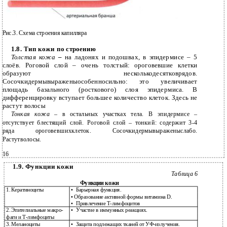
Рис.3. Схема строения капилляра
1.8. Тип кожи по строению
Толстая кожа
–
на ладонях и подошвах, в эпидермисе – 5
слоёв. Роговой слой – очень толстый: ороговевшие клетки
образуют несколькодесятковрядов.
Сосочкидермывыраженыособенносильно: это увеличивает
площадь базального (росткового) слоя эпидермиса. В
дифференцировку вступает большее количество клеток. Здесь не
растут волосы
Тонкая кожа
– в остальных участках тела. В эпидермисе –
отсутствует блестящий слой. Роговой слой – тонкий: содержит 3-4
ряда ороговевшихклеток. Сосочкидермывыраженыслабо.
Растутволосы.
16
1.9. Функции кожи
Таблица 6
Функции кожи
1.
Кератиноциты
•
Барьерная функция.
• Образование активной формы витамина D.
•
Привлечение Т-лимфоцитов
2.
Эпителиальные макро-
•
Участие в иммунных реакциях.
фаги и Т-лимфоциты
3.
Меланоциты
•
Защита подлежащих тканей от УФ-излучения.