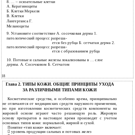
8.
… – осязательные клетки
А. Кератиноциты
Б. Клетки Меркеля
В. Клетки
Лангерганса Г.
Меланоциты
9. Установите соответствие А. сосочковая дерма 1.
патологический процесс разреша-
ется без рубца Б. сетчатая дерма 2.
патологический процесс разреша-
ется с образованием рубца
10. Потовые и сальные железы локализованы в … слое
дермы. А. Сосочковом Б. Сетчатом
18
Глава 2. ТИПЫ КОЖИ. ОБЩИЕ ПРИНЦИПЫ УХОДА
ЗА РАЗЛИЧНЫМИ ТИПАМИ КОЖИ
Косметические средства, и особенно крема, принципиально
не отличаются от медицинских средств наружного применения,
но при изготовлении косметических средств компоненты на
жировой основе играют часто решающую роль. Жировую
основу препаратов в настоящее время производят с учетом
основных типов кожи: нормальной, жирной и сухой.
Понятие «тип кожи» включает:

уровень продукции сальных и потовых желез