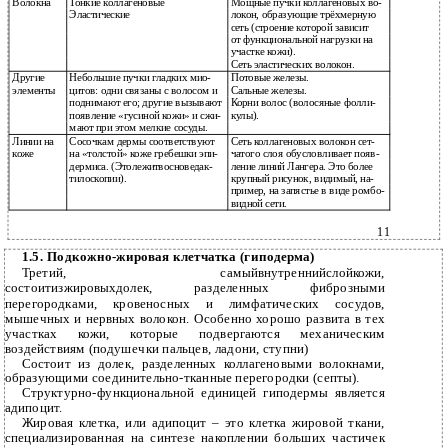
Волокна
Тонкие коллагеновые
Мощные пучки коллагеновых во-
Эластические
локон, образующие трёхмерную
сеть (строение которой зависит
от функциональной нагрузки на
участке кожи).
Сеть эластических волокон.
Другие
Небольшие пучки гладких мио-
Потовые железы.
элементы
цитов: одни связаны с волосом и
Сальные железы.
поднимают его; другие вызывают
Корни волос (волосяные фолли-
появление «гусиной кожи» и сжи-
кулы).
мают при этом мелкие сосуды.
Линии на
Сосочкам дермы соответствуют
Сеть коллагеновых волокон сет-
коже
на «толстой» коже гребешки эпи-
чатого слоя обусловливает появ-
дермиса. (Этолежитвосноведак-
ление линий Лангера. Это более
тилоскопии).
крупный рисунок, видимый, на-
пример, на запястье в виде ромбо-
видной сети.
11
1.5. Подкожно-жировая клетчатка (гиподерма)
Третий, самыйвнутреннийслойкожи,
состоитизжировыхдолек, разделенных фиброзными
перегородками, кровеносных и лимфатических сосудов,
мышечных и нервных волокон. Особенно хорошо развита в тех
участках кожи, которые подвергаются механическим
воздействиям (подушечки пальцев, ладони, ступни)
Состоит из долек, разделенных коллагеновыми волокнами,
образующими соединительно-тканные перегородки (септы).
Структурно-функциональной единицей гиподермы является
адипоцит.
Жировая клетка, или адипоцит – это клетка жировой ткани,
специализированная на синтезе накоплении больших частичек