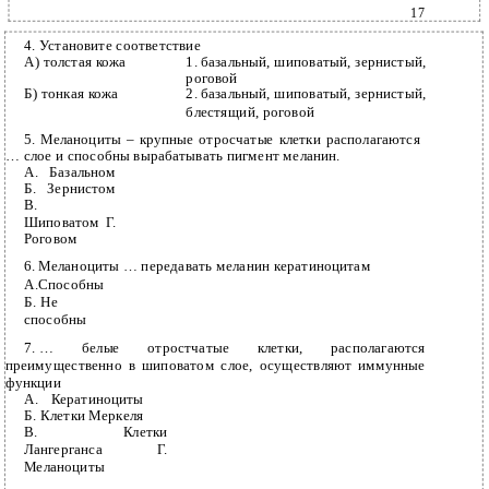
17
4. Установите соответствие
А) толстая кожа
1.
базальный, шиповатый, зернистый,
роговой
Б) тонкая кожа
2.
базальный, шиповатый, зернистый,
блестящий, роговой
5.
Меланоциты – крупные отросчатые клетки располагаются
… слое и способны вырабатывать пигмент меланин.
А. Базальном
Б. Зернистом
В.
Шиповатом Г.
Роговом
6.
Меланоциты … передавать меланин кератиноцитам
А.Способны
Б. Не
способны
7.
… белые отростчатые клетки, располагаются
преимущественно в шиповатом слое, осуществляют иммунные
функции
А. Кератиноциты
Б. Клетки Меркеля
В. Клетки
Лангерганса Г.
Меланоциты