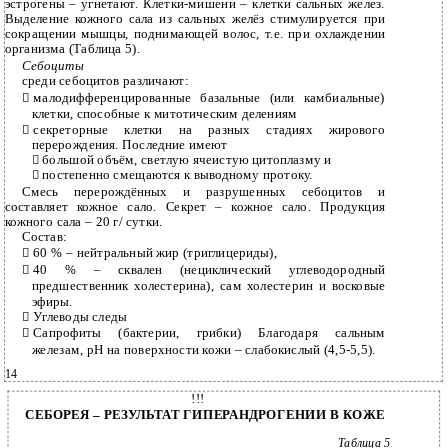
эстрогены – угнетают. Клетки-мишени – клетки сальных желез.
Выделение кожного сала из сальных желёз стимулируется при
сокращении мышцы, поднимающей волос, т.е. при охлаждении
организма (Таблица 5).
Себоциты
среди себоцитов различают:
малодифференцированные базальные (или камбиальные)

клетки, способные к митотическим делениям
секреторные клетки на разных стадиях жирового

перерождения. Последние имеют
большой объём, светлую ячеистую цитоплазму и

постепенно смещаются к выводному протоку.

Смесь перерождённых и разрушенных себоцитов и
составляет кожное сало. Секрет – кожное сало. Продукция
кожного сала – 20 г/ сутки.
Состав:
60 % – нейтральный жир (триглицериды),

40 % – cквален (нециклический углеводородный

предшественник холестерина), сам холестерин и восковые
эфиры.
Углеводы следы

Сапрофиты (бактерии, грибки) Благодаря сальным

железам, рН на поверхности кожи – слабокислый
(4,5-5,5).
14
!!!
СЕБОРЕЯ – РЕЗУЛЬТАТ ГИПЕРАНДРОГЕНИИ В КОЖЕ
Таблица 5