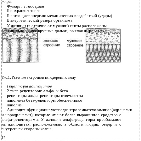
жира.
Функции гиподермы
сохраняет тепло

поглощает энергию механических воздействий (удары)

энергетический резерв организма

У женщин (в отличие от мужчин) септы расположены
вертикально, более крупные дольки, рыхлая жировая ткань.
Рис.1. Различие в строении гиподермы по полу
Рецепторы адипоцитов
2 типа рецепторов: альфа- и бета-
рецепторы альфа-рецепторы отвечают за
липогенез бета-рецепторы обеспечивают
липолиз
Адипоцитыфункционируютподконтролемкатехоламинов(адреналин
и норадреналин), которые имеют более выраженное сродство с
альфа-рецепторами. У женщин альфа-рецепторы преобладают
на адипоцитах, расположенных в области ягодиц, бедер и с
внутренней стороны колен.
12