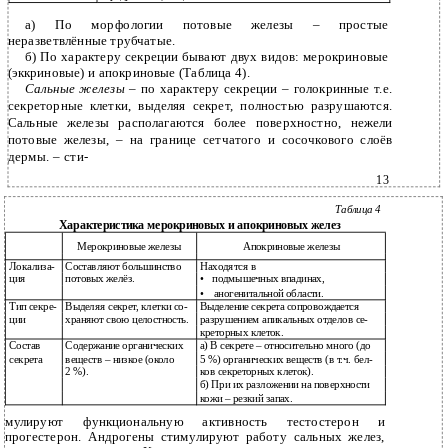
а) По морфологии потовые железы – простые
неразветвлённые трубчатые.
б) По характеру секреции бывают двух видов: мерокриновые
(эккриновые) и апокриновые (Таблица 4).
Сальные железы
– по характеру секреции – голокринные т.е.
секреторные клетки, выделяя секрет, полностью разрушаются.
Сальные железы располагаются более поверхностно, нежели
потовые железы, – на границе сетчатого и сосочкового слоёв
дермы. – сти-
13
Таблица 4
Характеристика мерокриновых и апокриновых желез
Мерокриновые железы
Апокриновые железы
Локализа-
Составляют большинство
Находятся в
ция
потовых желёз.
•
подмышечных впадинах,
•
аногенитальной области.
Тип секре-
Выделяя секрет, клетки со-
Выделение секрета сопровождается
ции
храняют свою целостность.
разрушением апикальных отделов се-
креторных клеток.
Состав
Содержание органических
а) В секрете – относительно много (до
секрета
веществ – низкое (около
5 %) органических веществ (в т.ч. бел-
2 %).
ков секреторных клеток).
б) При их разложении на поверхности
кожи – резкий запах.
мулируют функциональную активность тестостерон и
прогестерон. Андрогены стимулируют работу сальных желез,