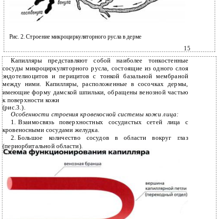
Рис. 2. Строение микроциркуляторного русла в дерме
15
Капилляры представляют собой наиболее тонкостенные
сосуды микроциркуляторного русла, состоящие из одного слоя
эндотелиоцитов и перицитов с тонкой базальной мембраной
между ними. Капилляры, расположенные в сосочках дермы,
имеющие форму дамской шпильки, обращены венозной частью
к поверхности кожи
(рис.3.).
Особенности строения кровеносной системы кожи лица:
1.
Взаимосвязь поверхностных сосудистых сетей лица с
кровеносными сосудами желудка.
2.
Большое количество сосудов в области вокруг глаз
(периорбитальной области).