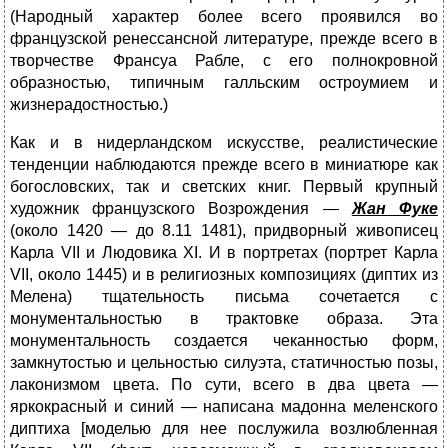
(Народный характер более всего проявился во
французской ренессансной литературе, прежде всего в
творчестве Франсуа Рабле, с его полнокровной
образностью, типичным галльским остроумием и
жизнерадостностью.)
Как и в нидерландском искусстве, реалистические
тенденции наблюдаются прежде всего в миниатюре как
богословских, так и светских книг. Первый крупный
художник французского Возрождения —
Жан Фуке
(около 1420 — до 8.11 1481), придворный жи­вописец
Карла VII и Людовика XI. И в портретах (портрет Карла
VII, около 1445) и в религиозных композициях (диптих из
Мелена) тщательность письма сочетается с
монументальностью в трактовке образа. Эта
монументальность создается чеканностью форм,
замкнутостью и цельностью силуэта, статичностью позы,
лако­низмом цвета. По сути, всего в два цвета —
яркокрасный и синий — написана мадонна меленского
диптиха [моделью для нее послужила возлюбленная