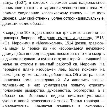
«Еву
» (1507), в которых выражает свое национальное
понимание красоты и гармонии человеческого тела. Но
прямое следование классическому канону — не путь
Дюрера. Ему свойственны более остроиндивидуальные,
драматические образы.
К середине 10х годов относятся три самые знаменитые
гравюры Дюрера: «
Всадник, смерть и дьявол
», 1513;
«
Св. Иероним
» и «
Меланхолия
», 1514 (резец, гравюры
на меди! В первой из них изображается неуклонно
движущийся вперед всадник, несмотря ка то что смерть
и дьявол искушают и пугают его; во второй — сидящий в
келье за столом и занятый работой св. Иероним. На
переднем плане изображен лев, более похожий на
лежащего тут же старого, доброго пса. Об этих гравюрах
написаны тома исследований. Им давались разные
толкования: в них усматривали попытку отразить
положение рыцарства, духовенства, бюргерства, а в
образе св. Иеронима видели писателя-гуманиста,
ученого новой ренессансной эпохи. Третья гравюра —
«Меланхолия». Крылатая женщина в окружении