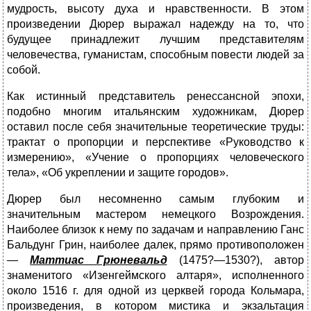
мудрость, высоту духа и нравственности. В этом
произведении Дюрер выражал надежду на то, что
будущее принадлежит лучшим представителям
человечества, гуманистам, способным повести людей за
собой.
Как истинный представитель ренессансной эпохи,
подобно многим итальянским художникам, Дюрер
оставил после себя значительные теоретические труды:
трактат о пропорции и перспек­тиве «Руководство к
измерению», «Учение о пропорциях челове­ческого
тела», «Об укреплении и защите городов».
Дюрер
был несомненно самым глубоким и
значительным мастером немецкого Возрождения.
Наиболее близок к нему по задачам и направлению Ганс
Бальдунг Грин, наиболее далек, прямо противоположен
—
Маттиас Грюневальд
(1475?—1530?), автор
знаменитого «Изенгеймского алтаря», исполненного
около 1516 г. для одной из церквей города Кольмара,
произведения, в котором ми­стика и экзальтация