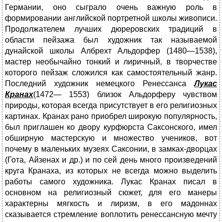
Германии, оно сыграло очень важную роль в
формировании английской портретной школы живописи.
Продолжателем лучших дюреровских традиций в
области пейзажа был художник так называемой
дунайской школы Албрехт Альдорфер (1480—1538),
мастер необычайно тонкий и лиричный, в творчестве
которого пейзаж сложился как самостоятельный жанр.
Последний художник немецкого Ренессанса
Лукас
Кранах
(1472— 1553) близок Альдорферу чувством
природы, которая всегда присутствует в его религиозных
картинах. Кранах рано приобрел широкую популярность,
был приглашен ко двору курфюрста Саксонского, имел
обширную мастерскую и множество учеников, вот
почему в маленьких музеях Саксонии, в замках-дворцах
(Гота, Айзенах и др.) и по сей день много произведений
круга Кранаха, из которых не всегда можно выделить
работы самого художника. Лукас Кранах писал в
основном на религиозный сюжет, для его манеры
характерны мягкость и лиризм, в его мадоннах
сказывается стремление воплотить ренессансную мечту