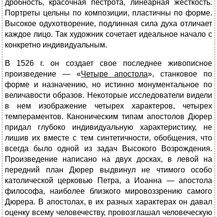
дробность, красочная пестрота, линеарная жесткость.
Портреты цельны по композиции, пластичны по форме.
Высокое одухотворение, подлинная сила духа отличает
каждое лицо. Так художник сочетает идеальное начало с
конкретно индивидуальным.
В 1526 г. он создает свое последнее живописное
произведение — «
Четыре апостола
», станковое по
форме и назначению, но истинно монументальное по
величавости образов. Некоторые исследователи видели
в нем изображение четырех характеров, четырех
темпера­ментов. Каноническим типам апостолов Дюрер
придал глубоко индивидуальную характеристику, не
лишив их вместе с тем синтетичности, обобщения, что
всегда было одной из задач Высокого Возрождения.
Произведение написано на двух досках, в левой на
передний план Дюрер выдвинул не чтимого особо
католической церковью Петра, а Иоанна — апостола
философа, наиболее близ­кого мировоззрению самого
Дюрера. В апостолах, в их разных характерах он давал
оценку всему человечеству, провозглашал человеческую