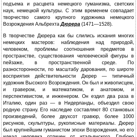
подъема и расцвета немецкого гуманизма, светских
наук, немецкой культуры. С этим временем совпадает
творчество самого крупного художника немецкого
Возрождения Альбрехта
Дюрера
(1471—1528).
В творчестве Дюрера как бы слились искания многих
немецких мастеров: наблюдения над природой,
человеком, проблемы соот­ношения предметов в
пространстве, существования человеческой фигуры в
пейзаже, в пространственной среде. По
разносторонности, по масштабу дарования, по широте
восприятия действительности Дюрер — типичный
художник Высокого Возрождения. Он был и живописцем,
и гравером, и математиком, и анатомом, и
перспективистом, и инженером. Он ездил два раза в
Италию, один раз — в Нидерланды, объездил свою
родную страну. Его наследие составляют 80 станковых
произведений, более двухсот гравюр, более 1000
рисунков, скульптуры, рукописные материалы. Дюрер
был крупнейшим гуманистом эпохи Возрождения, но его
идеал человека отличен от итальянского. Глубоко