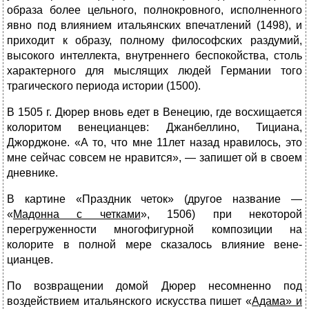
образа более цельного, полнокровного, исполненного
явно под влиянием итальянских впечатлений (1498), и
приходит к образу, полному философских раздумий,
высокого интеллекта, внутреннего беспокойства, столь
характерного для мыслящих людей Германии того
трагического периода истории (1500).
В 1505 г. Дюрер вновь едет в Венецию, где восхищается
колоритом венецианцев: Джанбеллино, Тициана,
Джорджоне. «А то, что мне 11лет назад нравилось, это
мне сейчас совсем не нравится», — запишет ой в своем
дневнике.
В картине «Праздник четок» (другое название —
«
Мадонна с четками
», 1506) при некоторой
перегруженности многофигурной композиции на
колорите в полной мере сказалось влияние вене­
цианцев.
По возвращении домой Дюрер несомненно под
воздействием итальянского искусства пишет «
Адама» и