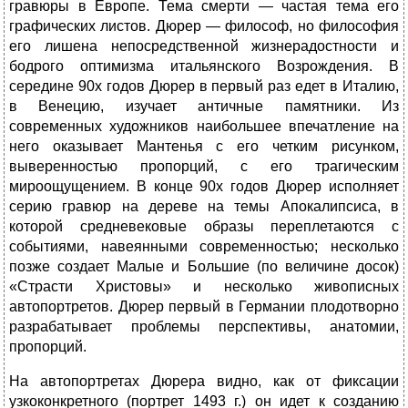
гравюры в Европе. Тема смерти — частая тема его
графических листов. Дюрер — философ, но философия
его лишена непосредственной жизнерадостности и
бодрого опти­мизма итальянского Возрождения. В
середине 90х годов Дюрер в первый раз едет в Италию,
в Венецию, изучает античные памят­ники. Из
современных художников наибольшее впечатление на
него оказывает Мантенья с его четким рисунком,
выверенностью пропорций, с его трагическим
мироощущением. В конце 90х годов Дюрер исполняет
серию гравюр на дереве на темы Апокалипсиса, в
которой средневековые образы переплетаются с
событиями, навеянными современностью; несколько
позже создает Малые и Большие (по величине досок)
«Страсти Христовы» и несколько живописных
автопортретов. Дюрер первый в Германии плодотворно
разрабатывает проблемы перспективы, анатомии,
пропорций.
На автопортретах Дюрера видно, как от фиксации
узкоконкретного (портрет 1493 г.) он идет к созданию