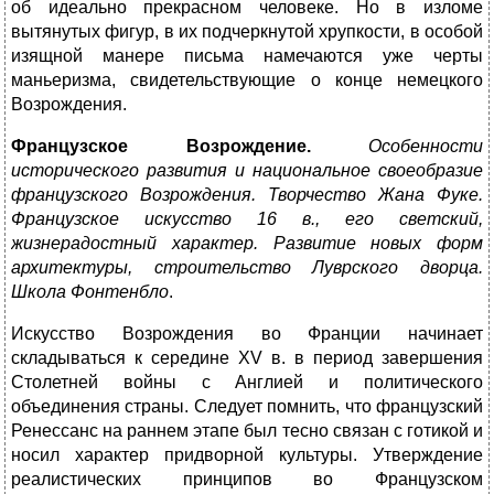
об идеально прекрасном человеке. Но в изломе
вытянутых фигур, в их подчеркнутой хрупкости, в особой
изящной манере письма намечаются уже черты
маньеризма, свидетельствующие о конце немецкого
Возрождения.
Французское Возрождение.
Особенности
исторического развития и национальное своеобразие
французского Возрождения. Творчество Жана Фуке.
Французское искусство 16 в., его светский,
жизнерадостный характер. Развитие новых форм
архитектуры, строительство Луврского дворца.
Школа Фонтенбло
.
Искусство Возрождения во Франции начинает
складываться к середине XV в. в период завершения
Столетней войны с Англией и политического
объединения страны. Следует помнить, что французский
Ренессанс на раннем этапе был тесно связан с готикой и
носил характер придворной культуры. Утверждение
реалистических принципов во Французском