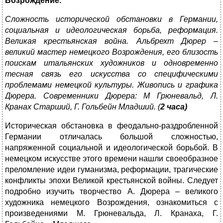
Возрождение.
Сложность исторической обстановки в Германии,
социальная и идеологическая борьба, реформация.
Великая крестьянская война. Альбрехт Дюрер –
великий мастер немецкого Возрождения, его близость
поискам итальянских художников и одновременно
тесная связь его искусства со специфическими
проблемами немецкой культуры. Живопись и графика
Дюрера. Современники Дюрера: М Грюневальд, Л.
Кранах Старший, Г. Гольбейн Младший. (
2 часа)
Историческая обстановка в феодально-раздробленной
Германии отличалась большой сложностью,
напряженной социальной и идеологической борьбой. В
немецком искусстве этого времени нашли своеобразное
преломление идеи гуманизма, реформации, трагические
конфликты эпохи Великой крестьянской войны. Следует
подробно изучить творчество А. Дюрера – великого
художника немецкого Возрождения, ознакомиться с
произведениями М. Грюневальда, Л. Кранаха, Г.