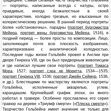
традицией. Самая сильная часть творчества Гольбейна
— портреты, написанные всегда с натуры, остро
правдивые, иногда безжалостные в своей
характеристике, холодно трезвые, но изысканные по
колористическому решению. В ранний период портреты
более «обстановочны», парадны (
портрет бургомистра
Мейера
,
портрет жены бургомистра Мейера
, 1516), в
поздний период — более просты по композиции. Лицо,
заполняющее почти всю плоскость изображения,
характеризовано с аналитической холодностью.
Последние годы жизни Гольбейн провел в Англии при
дворе Генриха VIII, где он был придворным живописцем
и где написал лучшие свои портреты (
портрет Томаса
Мора
, 1527;
портрет сэра де Моретта
, 1534—1535;
портрет Генриха
VIII
, 1536;
портрет Джейн Сеймур
, 1536,
и др.). Блестящими по мастерству являются портреты
Гольбейна, исполненные акварелью, углем,
карандашом. Крупнейший график эпохи, он много
работал в гравюре. Особенно прославлена его серия
гравюр на дереве «Триумф смерти» («
Пляска смерти
»).
Творчество Гольбейна имеет значение не только для