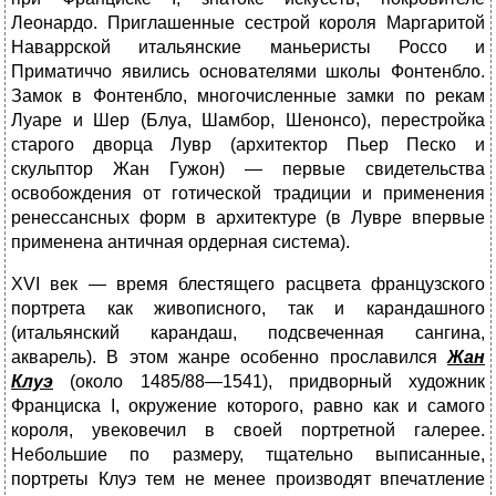
Леонардо. Приглашенные сестрой короля Маргаритой
Наваррской итальянские маньеристы Россо и
Приматиччо явились основателями школы Фонтенбло.
Замок в Фонтенбло, многочисленные замки по рекам
Луаре и Шер (Блуа, Шамбор, Шенонсо), перестройка
старого дворца Лувр (архитектор Пьер Песко и
скульптор Жан Гужон) — первые свидетельства
освобождения от готической традиции и применения
ренессансных форм в архитектуре (в Лувре впервые
применена античная ордерная система).
XVI век — время блестящего расцвета французского
портрета как живописного, так и карандашного
(итальянский карандаш, подcвеченная сангина,
акварель). В этом жанре особенно прославился
Жан
Клуэ
(около 1485/88—1541), придворный художник
Франциска I, окружение которого, равно как и самого
короля, увековечил в своей портретной галерее.
Небольшие по размеру, тщательно выписанные,
портреты Клуэ тем не менее производят впечатление