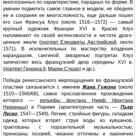
многогранных по характеристике, парадных по форме. В
умении подметить самое главное в модели, не обедняя
ее и сохра­няя ее многосложность, еще дальше пошел
его сын Франсуа Клуэ (около 1516—1572) — самый
крупный художник Франции XVI в. Краски Клуэ
напоминают по своей интенсивности и чистоте драго­
ценные эмали (
портрет Елизаветы Австрийской
, около
1571). В исключительных по мастерству владения
карандашом, сангиной, акварелью портретах Клуэ
запечатлел весь французский двор середины XVI в.
(
портрет Генриха
II
,
Марии Стюарт
и др.).
Победа ренессансного мироощущения во французской
пластике связывается с именем
Жана Гужона
(около
1510—1566/68), самое прославленное произведение
которого —
рельефы фонтана Нимф (фонтана
Невинных)
в Париже (архитектурная часть —
Пьер
Леско
; 1547—1549). Легкие, стройные фигуры, складкам
одежд которых вторят струи воды из кувшинов,
трактованы с порази­тельной музыкальностью,
пронизаны поэзией, чеканно отточены и лаконично