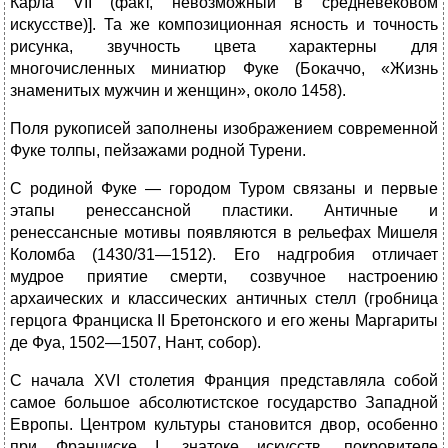
Карла VII (факт, невозможный в средневековом
искусстве)]. Та же композиционная ясность и точность
рисунка, звучность цвета характерны для
многочисленных миниатюр Фуке (Бокаччо, «Жизнь
знаменитых мужчин и женщин», около 1458).
Поля рукописей заполнены изображением современной
Фуке толпы, пейзажами родной Турени.
С родиной Фуке — городом Туром связаны и первые
этапы ренессансной пластики. Античные и
ренессансные мотивы появляются в рельефах Мишеля
Коломба (1430/31—1512). Его надгробия отличает
мудрое приятие смерти, созвучное настроению
архаических и классических античных стелл (гробница
герцога Франциска II Бретонского и его жены Маргариты
де Фуа, 1502—1507, Нант, собор).
С начала XVI столетия Франция представляла собой
самое большое абсолютистское государство Западной
Европы. Центром культуры становится двор, особенно
при Франциске I, знатоке искусств, покровителе