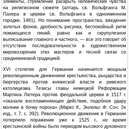
элементы, стремление раскрыть человеческие чувства
на религиозном сюжете (алтарь св. Вольфганга М.
Пахера в церкви св. Вольфганга в одноименном
городке, 1481). Но понимание прост­ранства, введение
золотых фонов, дробность рисунка, беспокойный ритм
ломающихся линий, равно как и скрупулезное
выписывание главного и частного, — все это говорит об
отсутствии последова­тельности в художественном
мировоззрении этих мастеров и тесной связи со
средневековой традицией.
XVI столетие для Германии начинается мощным
революцион­ным движением крестьянства, рыцарства и
бюргерства против княжеской власти и римского
католицизма. Тезисы главы немец­кой Реформации
Мартина Лютера против феодальной церкви в 1517 г.
«оказали воспламеняющее действие, подобное удару
молнии в бочку пороха»
(Маркс К., Энгельс Ф.
Соч. 2е
изд., т. 7, с. 392). Революционное движение в Германии
потерпело поражение уже к 1525 г., но время
крестьянской войны было периодом высокого духовного