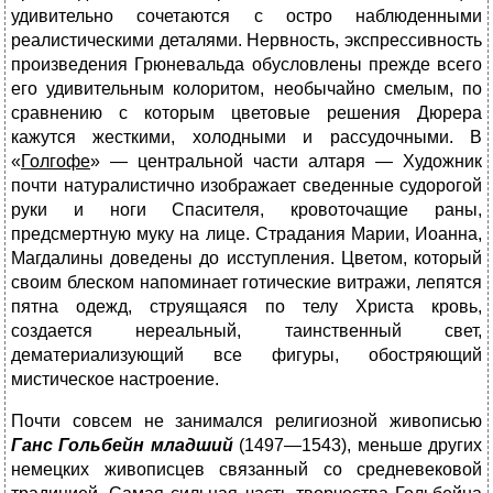
удивительно сочетаются с остро наблюденными
реалистическими деталями. Нервность, экспрессивность
произ­ведения Грюневальда обусловлены прежде всего
его удивительным колоритом, необычайно смелым, по
сравнению с которым цветовые решения Дюрера
кажутся жесткими, холодными и рассудочными. В
«
Голгофе
» — центральной части алтаря — Художник
почти натуралистично изображает сведенные судорогой
руки и ноги Спасителя, кровоточащие раны,
предсмертную муку на лице. Страда­ния Марии, Иоанна,
Магдалины доведены до исступления. Цветом, который
своим блеском напоминает готические витражи, лепятся
пятна одежд, струящаяся по телу Христа кровь,
создается нереаль­ный, таинственный свет,
дематериализующий все фигуры, обост­ряющий
мистическое настроение.
Почти совсем не занимался религиозной живописью
Ганс
Гольбейн младший
(1497—1543), меньше других
немецких живописцев связанный со средневековой