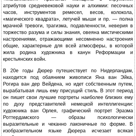
атрибутов средневековой науки и алхимии: песочных
часов, инструментов ремесел, весов, колокола,
«магического квадрата», летучей мыши и пр. — полна
мрачной тревоги, трагизма, подавленности, неверия в
торжество разума и силы знания, овеяна мистическими
настроениями, отражающими несомненно настроения
общие, характерные для всей атмосферы, в которой
жила родина художника в канун Реформации и
крестьянских войн.
В 20е годы Дюрер путешествует по Нидерландам,
находится под обаянием живописи Яна ван Эйка,
Рогира ван дер Вейдена, но идет собственным путем,
вырабатывая лишь ему присущий стиль. В этот период
он пишет свои лучшие портреты наиболее близких ему
по духу представителей немецкой интеллигенции:
художника ван Орлея, графический портрет Эразма
Роттердамского — образы психологически
выразительные и чеканно лаконичные по форме. В
изобразительном языке Дюрера исчезает всякая