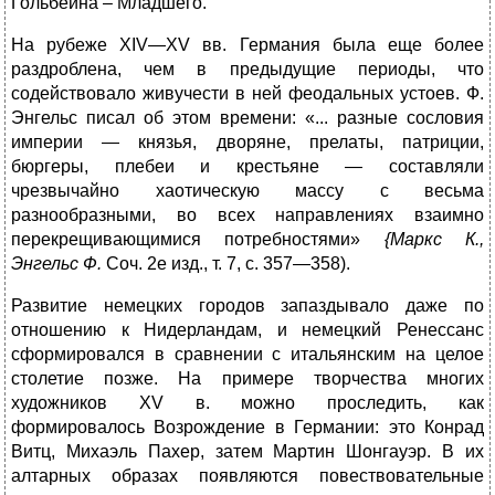
Гольбейна – Младшего.
На рубеже XIV—XV вв. Германия была еще более
раздроблена, чем в предыдущие периоды, что
содействовало живучести в ней феодальных устоев. Ф.
Энгельс писал об этом времени: «... разные сословия
империи — князья, дворяне, прелаты, патриции,
бюргеры, плебеи и крестьяне — составляли
чрезвычайно хаоти­ческую массу с весьма
разнообразными, во всех направлениях взаимно
перекрещивающимися потребностями»
{Маркс К.,
Энгельс Ф.
Соч. 2е изд., т. 7, с. 357—358).
Развитие немецких городов запаздывало даже по
отношению к Нидерландам, и немецкий Ренессанс
сформировался в сравнении с итальянским на целое
столетие позже. На примере творчества многих
художников XV в. можно проследить, как
формировалось Возрождение в Германии: это Конрад
Витц, Михаэль Пахер, затем Мартин Шонгауэр. В их
алтарных образах появляются повествова­тельные