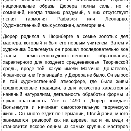
национальные образы Дюрера полны силы, но и
сомнений, иногда тяжких раздумий, в них отсутствует
ясная гармония Рафаэля или Леонардо.
Художественный язык усложнен, аллегоричен.
Дюрер родился в Нюрнберге в семье золотых дел
мастера, который и был его первым учителем. Затем у
художника Вольгемута он прошел последовательно все
этапы ремесленнохудо­жественного образования,
характерного для позднего средневековья. Творческой
среды, вроде той, какую имели Мазаччо, Донателло,
Франческа или Гирландайо, у Дюрера не было. Он вырос
в той художественной атмосфере, где были живы
средневековые традиции, а для искусства характерны
наивный натурализм, деталь­ность обработки формы и
яркая красочность. Уже в 1490 г. Дюрер покидает
Вольгемута и начинает самостоятельную творческую
жизнь. Он много ездит по Германии, Швейцарии, много
занимается гравюрой как на дереве, так и на меди и
становится вскоре одним из самых крупных мастеров