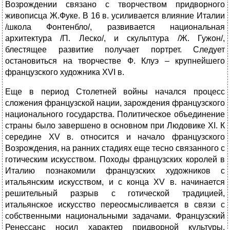
Возрождении связано с творчеством придворного
живописца Ж.Фуке. В 16 в. усиливается влияние Италии
/школа Фонтенбло/, развивается национальная
архитектура /П. Леско/, и скульптура /Ж. Гужон/,
блестящее развитие получает портрет. Следует
остановиться на творчестве Ф. Клуэ – крупнейшего
французского художника XVI в.
Еще в период Столетней войны начался процесс
сложения французской нации, зарождения французского
национального государства. Политическое объединение
страны было завершено в основном при Людовике XI. К
середине XV в. относится и начало французского
Возрождения, на ранних стадиях еще тесно связанного с
готическим искусством. Походы французских королей в
Италию познакомили французских художников с
итальянским искусством, и с конца XV в. начинается
решительный разрыв с готической традицией,
итальянское искусство переосмысливается в связи с
собственными национальными задачами. Французский
Ренессанс носил характер придворной культуры.