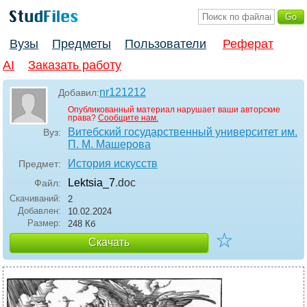
Вузы
Предметы
Пользователи
Реферат
AI
Заказать работу
nr121212
Добавил:
Опубликованный материал нарушает ваши авторские
права?
Сообщите нам.
Витебский государственный университет им.
Вуз:
П. М. Машерова
История искусств
Предмет:
Lektsia_7
.doc
Файл:
Скачиваний:
2
Добавлен:
10.02.2024
Размер:
248 Кб
☆
Скачать