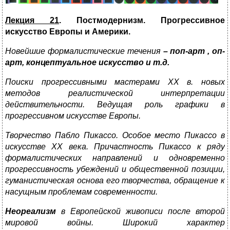
Лекция 21
. Постмодернизм. Прогрессивное
искусство Европы и Америки.
Новейшие формалистические течения
– поп-арт , оп-
арт, концептуальное искусство и т.д.
Поиски прогрессивными мастерами
XX
в. новых
методов реалистической интерпретации
действительности. Ведущая роль графики в
прогрессивном искусстве Европы.
Творчество Пабло Пикассо. Особое место Пикассо в
искусстве ХХ века. Причастность Пикассо к ряду
формалистических направлений и одновременно
прогрессивность убеждений и общественной позиции,
гуманистическая основа его творчества, обращение к
насущным проблемам современности.
Неореализм
в Европейской живописи после второй
мировой войны. Широкий характер