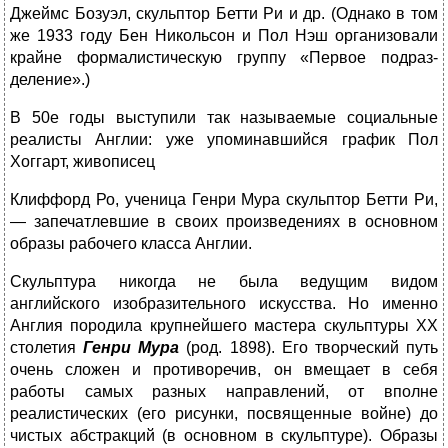
Джеймс Бозуэл, скульптор Бетти Ри и др. (Однако в том
же 1933 году Бен Никольсон и Пол Нэш организовали
крайне формалистическую группу «Первое подраз­
деление».)
В 50е годы выступили так называемые социальные
реалисты Англии: уже упоминавшийся график Пол
Хоггарт, живописец
Клиффорд Ро, ученица Генри Мура скульптор Бетти Ри,
— запечатлевшие в своих произведениях в основном
образы рабочего класса Англии.
Скульптура никогда не была ведущим видом
английского изо­бразительного искусства. Но именно
Англия породила крупнейшего мастера скульптуры XX
столетия
Генри Мура
(род. 1898). Его творческий путь
очень сложен и противоречив, он вмещает в себя
работы самых разных направлений, от вполне
реалистических (его рисунки, посвященные войне) до
чистых абстракций (в основном в скульптуре). Образы