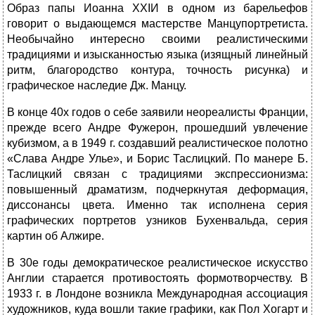
Образ папы Иоанна XXIИ в одном из барельефов
говорит о выдающемся мастерстве Манцупортретиста.
Необычайно интересно своими реалистическими
традициями и изысканностью языка (изящный линейный
ритм, благородство контура, точность рисунка) и
графическое наследие Дж. Манцу.
В конце 40х годов о себе заявили неореалисты Франции,
прежде всего Андре Фужерон, прошедший увлечение
кубизмом, а в 1949 г. создавший реалистическое полотно
«Слава Андре Улье», и Борис Таслицкий. По манере Б.
Таслицкий связан с традициями экспрессионизма:
повышенный драматизм, подчеркнутая дефор­мация,
диссонансы цвета. Именно так исполнена серия
графических портретов узников Бухенвальда, серия
картин об Алжире.
В 30е годы демократическое реалистическое искусство
Англии старается противостоять формотворчеству. В
1933 г. в Лондоне возникла Международная ассоциация
художников, куда вошли такие графики, как Пол Хогарт и