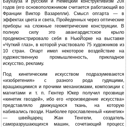
Баухауза и русский и Немецкий конструктивизм 20х
годов (его основоположником считается работаю­щий во
Франции Виктор Вазарелли). Смысл опгарта — в
эффектах цвета и света, Пройеденных через оптические
приборы на сложные геометрические конструкции. В
полную силу это авангардистское крыло
продемонстрировало себя в НьюЙорке на выставке
«Чуткий глаз», в которой участвовало 75 художников из
10 стран. Опарт имел некоторое воздействие на
художественную промышленность, прикладное
искусство, рекламу.
Под кинетическим искусством подразумеваются
«изобретения» с разного рода гудящими,
вращающимися и прочими механизмами, композиции с
магнитами и т. п. Гюнтер Юкер получил прозвище
«кинетик гвоздей», ибо его «произведение искусства»
представ­ляло движущуюся ткань, на которую
набивались гвозди. Наиболее прославленный «кинетик»
— швейцарец Жан Тенгели, создатель
саморазрушающихся машин, сочетающий процесс