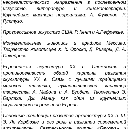
неореалистического направления в послевоенном
искусстве, литературе и кинематографии.
Крупнейшие мастера неореализма: А. Фужерон, Р.
Гуттузо.
Прогрессивное искусство США. Р. Кент и А.Рефрежье.
Монументальная живопись и графика Мексики.
Творчество живописцев Х. К. Ороско, Д. Риверы, Д. А.
Сикейроса.
Европейская скульптура
XX
в. Сложность и
противоречивость общей картины развития
скульптуры
XX
в. Связь с лучшими традициями
мировой пластики, гуманистический характер
творчества А. Майола и А. Бурделя. Творчество Э.
Барлаха. Дж. Манцу как один из крупнейших
скульпторов современной Европы.
Основные тенденции развития архитектуры
XX
в. Ш.
Э. Ле Корбюзье и его роль в развитии современной
архитектуры. Деятельность группы «Баухауз» и