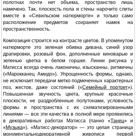
полотнах почти нет объема, пространство лишь
намечено. Так, плоскость пола и стены нарочито слиты
вместе в «Севильском натюрморте» и только само
расположение предметов сохраняет намек на
пространственность.
Композиция строится на контрасте цветов. В упомянутом
натюрморте это зеленая обивка дивана, синий узор
драпировки, розовый фон, дополненные киноварью и
зеленью цветка в белом горшке. Линии рисунка у
Матисса всегда очень лаконичны, изысканны, ритмичны
(«Марокканец Амидо»). Упрощенность формы, однако,
не исключает передачи метко подмеченных характерных
поз, жестов, даже состояний («
Семейный портрет
»).
Повышенная звучность цвета, крупные красочные
плоскости, не раздробленные полутонами, условность
формы и пространства с их схематизированными
линиями — все эти качества в полной мере проявились
в декоративных работах Матисса (панно «
Танец
» и
«
Музыка
»). «Матисс-декоратор» — это целая страница
монументальнодекоративной живописи первой