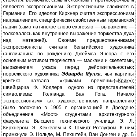
является экспрессионизм. Экспрессионизм сложился в
Германии. Его идеолог Кирхнер считал экспрессионизм
направлением, специфически свойственным германской
нации (само латинское слово expressio — выражение —
толковалось как внутреннее выражение торжества духа
над материей). Своими предшественниками
экспрессионисты считали бельгийского художника
(англичанина по рождению) Джеймса Энсора с его
основным мотивом творчества — масками и скелетами,
выражением ужаса перед действительностью;
норвежского художника
Эдварда Мунка
, чьи картины
критика назвала «криками времени»(«
Крик
»);
швейцарца Ф. Ходлера, одного из представителей
символизма; Голланда Ван Гога. Начало
экспрессионизму как художественному направлению
было положено в 1905 г. организацией в Дрездене
объединения «Мост» студентами архитектурного
факультета Высшего технического училища Э. Л.
Кирхнером, Э. Хеккелем и К. Шмидт Ротлуфом. К ним
примкнули Э. Нольде, М. Пехштейн, Ван Донген и др. В