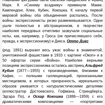
Марк. К «Синему всаднику» примкнули Макке,
Кампендонг, Клее, Кубин, Кокошка. К началу первой
мировой войны оба объединения распались. После
войны экспрессионисты резко размежевываются. Одни
ушли полностью в абстракционизм, в творчестве
наиболее передовых отчетливо зазвучали социальные
ноты, как, например, у Гроса (не причислявшего себя,
правда, к экспрессионизму) и Дикса.
Отто Дикс
(род. 1891) выразил весь ужас войны в знаменитой,
уничтоженной фашистами в 1933 г. картине «Окоп» и в
50 офортах серии «Война». Наиболее верными
позициям экс­прессионизма остались австриец
Альфред
Кубин
(1877—1955) с произведениями, близкими к
Кафке, — полными галлюцинаций, пронизанными
мистицизмом, в которых призрачность, ирреальность
образов уживается с натуралистическими деталями
(иллюстратор Достоевского, Гофмана, Стриндберга,
Эдгара По), и
Оскар Кокошка
(1886—1959) с его
драматическими композициями — «портретами