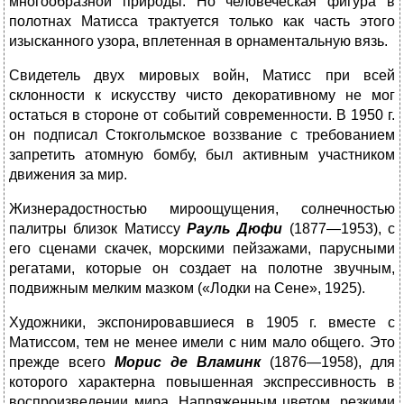
многообразной природы. Но человеческая фигура в
полотнах Матисса трактуется только как часть этого
изысканного узора, вплетенная в орнаментальную вязь.
Свидетель двух мировых войн, Матисс при всей
склонности к искусству чисто декоративному не мог
остаться в стороне от событий современности. В 1950 г.
он подписал Стокгольмское воззвание с требованием
запретить атомную бомбу, был активным участником
движения за мир.
Жизнерадостностью мироощущения, солнечностью
палитры близок Матиссу
Рауль Дюфи
(1877—1953), с
его сценами скачек, морскими пейзажами, парусными
регатами, которые он создает на полотне звучным,
подвижным мелким мазком («Лодки на Сене», 1925).
Художники, экспонировавшиеся в 1905 г. вместе с
Матиссом, тем не менее имели с ним мало общего. Это
прежде всего
Морис де Вламинк
(1876—1958), для
которого характерна повышенная экспрессивность в
воспроизведении мира. Напряженным цветом, резкими