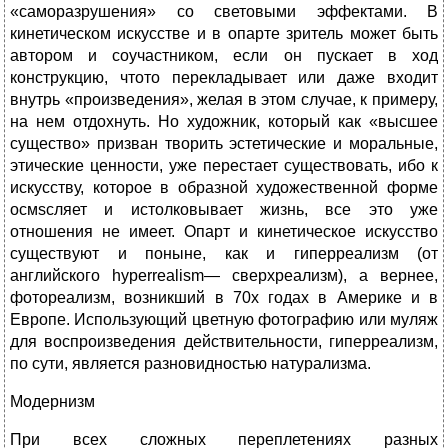
«саморазру­шения» со световыми эффектами. В
кинетическом искусстве и в опарте зритель может быть
автором и соучастником, если он пускает в ход
конструкцию, чтото перекладывает или даже входит
внутрь «произведения», желая в этом случае, к примеру,
на нем отдохнуть. Но художник, который как «высшее
существо» призван творить эстетические и моральные,
этические ценности, уже пере­стает существовать, ибо к
искусству, которое в образной художест­венной форме
осмscляет и истолковывает жизнь, все это уже
отношения не имеет. Опарт и кинетическое искусство
существуют и поныне, как и гиперреализм (от
английского hyperrealism— сверхреализм), а вернее,
фотореализм, возникший в 70х годах в Америке и в
Европе. Использующий цветную фотографию или муляж
для воспроизведения действительности, гиперреализм,
по сути, является разновидностью натурализма.
Модернизм
При всех сложных переплетениях разных