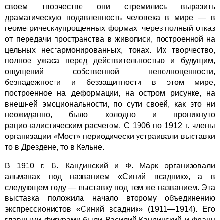
своем творчестве они стремились выразить
драматическую подавленность человека в мире — в
геометрическиупрощенных формах, через полный отказ
от передачи пространства в живописи, построенной на
цельных несгармонированных, тонах. Их творчество,
полное ужаса перед действительностью и будущим,
ощущений собственной неполноценности,
безнадежности и беззащитности в этом мире,
построенное на деформации, на остром рисунке, на
внешней эмоциональности, по сути своей, как это ни
неожиданно, было холодно и проникнуто
рационалистическим расчетом. С 1906 по 1912 г. члены
организации «Мост» периодически устраивали выставки
то в Дрездене, то в Кельне.
В 1910 г. В. Кандинский и Ф. Марк организовали
альманах под названием «Синий всадник», а в
следующем году — выставку под тем же названием. Эта
выставка положила начало второму объединению
экспрессионистов «Синий всадник» (1911—1914). Его
главными фигурами были Василий Кандинский и Франц