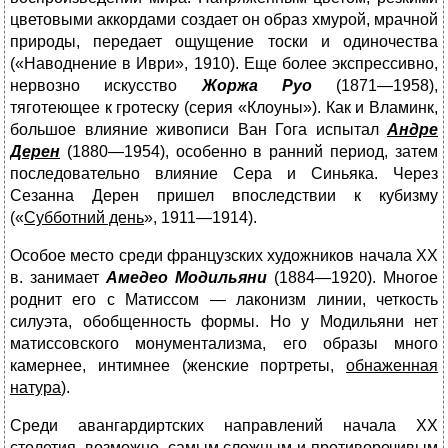
цветовыми аккордами создает он образ хмурой, мрачной
природы, передает ощущение тоски и одиночества
(«Наводнение в Иври», 1910). Еще более экспрессивно,
нервозно искусство
Жоржа Руо
(1871—1958),
тяготеющее к гротеску (серия «Клоуны»). Как и Вламинк,
большое влияние живописи Ван Гога испытал
Андре
Дерен
(1880—1954), особенно в ранний период, затем
последовательно влияние Сера и Синьяка. Через
Сезанна Дерен пришел впоследствии к кубизму
(«
Субботний день
», 1911—1914).
Особое место среди французских художников начала XX
в. занимает
Амедео Модильяни
(1884—1920). Многое
роднит его с Матиссом — лаконизм линии, четкость
силуэта, обобщенность формы. Но у Модильяни нет
матиссовского монументализма, его образы много
камернее, интимнее (женские портреты,
обнаженная
натура
).
Среди авангардиртских направлений начала XX
столетия, возможно, самым сложным и противоречивым