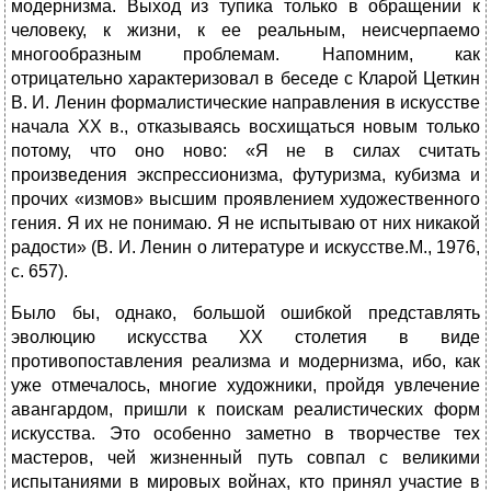
модернизма. Выход из тупика только в обращении к
человеку, к жизни, к ее реальным, неисчерпаемо
многообразным проблемам. Напомним, как
отрицательно характеризовал в беседе с Кларой Цеткин
В. И. Ленин формалистические направления в искусстве
начала XX в., отказываясь восхищаться новым только
потому, что оно ново: «Я не в силах считать
произведения экспрессионизма, футуризма, кубизма и
прочих «измов» высшим проявлением художественного
гения. Я их не понимаю. Я не испытываю от них никакой
радости» (В. И. Ленин о литературе и искусстве.М., 1976,
с. 657).
Было бы, однако, большой ошибкой представлять
эволюцию искусства XX столетия в виде
противопоставления реализма и модернизма, ибо, как
уже отмечалось, многие художники, пройдя увлечение
авангардом, пришли к поискам реалистических форм
искусства. Это особенно заметно в творчестве тех
мастеров, чей жизненный путь совпал с великими
испытаниями в мировых войнах, кто принял участие в