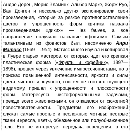
Андре Дерен, Морис Вламинк, Альбер Марке, Жорж Руо,
Ван Донген и несколько других экспонировали свои
произведения, которые за резкое противопоставление
цветов и упрощенность форм критика назвала
произведениями «диких» — les fauves, а все
направление получило название «фовизм». Самым
талантливым из фовистов был, несомненно
Анри
Матисс
(1869—1954). Матисс много изучал и копировал
в Лувре старых мастеров, от которых идет его крепкая
пластическая форма («
Фрукты и кофейник
», 1897—
1898), прошел через увлечение импрессионистами, но в
поисках повышенной интенсивности, яркости и силы
цвета, чистого и звучного, совсем не соответствующего
видимому, пришел к упрощенности и плоскостности
форм. Интересуясь чистоформальными задачами,
прежде всего живописными, он отказался от сюжетной
повествовательности. Предметом его изображений
служат самые простые и несложные мотивы: пестрые
ткани и кресла, цветы, обнаженное или полуобнаженное
тело. Его не интересует передача освещения, в его