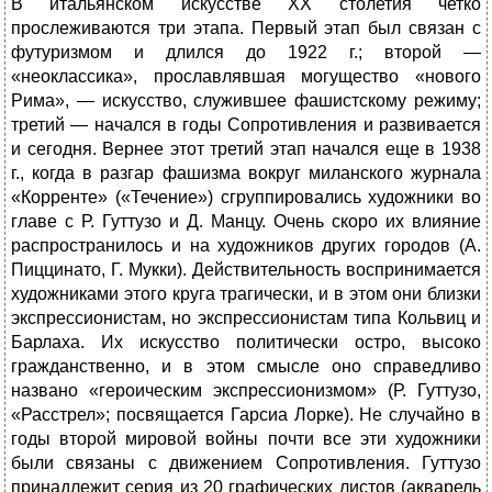
В итальянском искусстве XX столетия четко
прослеживаются три этапа. Первый этап был связан с
футуризмом и длился до 1922 г.; второй —
«неоклассика», прославлявшая могущество «нового
Рима», — искусство, служившее фашистскому режиму;
третий — начался в годы Сопротивления и развивается
и сегодня. Вернее этот третий этап начался еще в 1938
г., когда в разгар фа­шизма вокруг миланского журнала
«Корренте» («Течение») сгруппировались художники во
главе с Р. Гуттузо и Д. Манцу. Очень скоро их влияние
распространилось и на художников других городов (А.
Пиццинато, Г. Мукки). Действительность воспринимается
художниками этого круга трагически, и в этом они близки
экспрес­сионистам, но экспрессионистам типа Кольвиц и
Барлаха. Их искусство политически остро, высоко
гражданственно, и в этом смысле оно справедливо
названо «героическим экспрессионизмом» (Р. Гуттузо,
«Расстрел»; посвящается Гарсиа Лорке). Не случайно в
годы второй мировой войны почти все эти художники
были связаны с движением Сопротивления. Гуттузо
принадлежит серия из 20 графических листов (акварель