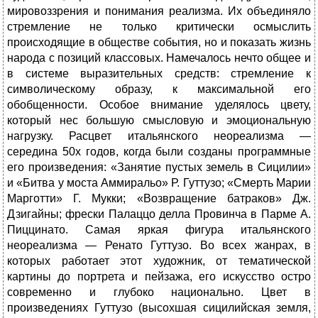
мировоззрения и понимания реализма. Их объединяло
стремление не только критически осмыслить
происходящие в обществе события, но и показать жизнь
народа с позиций классовых. Намечалось нечто общее и
в системе выразительных средств: стремление к
символическому образу, к максимальной его
обобщенности. Особое внимание уделялось цвету,
который нес большую смысловую и эмоциональную
нагрузку. Расцвет итальянского нео­реализма —
середина 50х годов, когда были созданы программные
его произведения: «Занятие пустых земель в Сицилии»
и «Битва у моста Аммиральо» Р. Гуттузо; «Смерть Марии
Марготти» Г. Мук­ки; «Возвращение батраков» Дж.
Дзигайны; фрески Палаццо делла Провинча в Парме А.
Пиццинато. Самая яркая фигура итальянского
неореализма — Ренато Гуттузо. Во всех жанрах, в
которых работает этот художник, от тематической
картины до портрета и пейзажа, его искусство остро
современно и глубоко национально. Цвет в
произведениях Гуттузо (высохшая сицилий­ская земля,