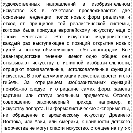
художественных направлений в изобразительном
искусстве XX в. отчетливо про­слеживаются две
основные тенденции: поиск новых форм реализма и
отход от принципов той реалистической системы,
которая была присуща европейскому искусству еще с
эпохи Ренессанса. Это искус­ство модернистское,
каждый раз выступающее с позиций открытия новых
путей и потому объявляющее себя авангардом. Все
авангар­дистские течения имеют одно общее: они
отказывают искусству в истинной изобразительности,
отрицают познавательные, истолковательные функции
искусства. В этой дегуманизации искусства кроется и его
гибель. За отрицанием изобразительных функций
неизбежно следует и отрицание самих форм, замена
картины или статуи реальным предметом. Отсюда
совершенно закономерный приход, например, к
искусству попарта. Ни формалистические эксперименты,
ни обращение к архаическому искусству Древнего
Востока, или Азии, или Америки, к наивности детского
творчества не могут спасти искусство, стоящее на путях