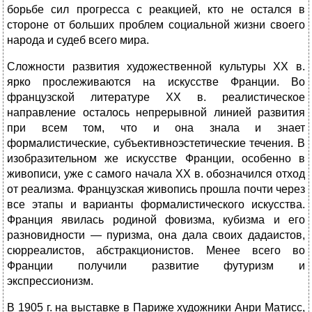
борьбе сил прогресса с реакцией, кто не остался в
стороне от больших проблем социальной жизни своего
народа и судеб всего мира.
Сложности развития художественной культуры XX в.
ярко прослеживаются на искусстве Франции. Во
французской литера­туре XX в. реалистическое
направление осталось непрерывной линией развития
при всем том, что и она знала и знает
формалистические, субъективноэстетические течения. В
изобразительном же искусстве Франции, особенно в
живописи, уже с самого начала XX в. обозначился отход
от реализма. Французская живопись прошла почти через
все этапы и варианты формалистического искусства.
Франция явилась родиной фовизма, кубизма и его
разновидности — пуризма, она дала своих дадаистов,
сюрреали­стов, абстракционистов. Менее всего во
Франции получили развитие футуризм и
экспрессионизм.
В 1905 г. на выставке в Париже художники Анри Матисс,