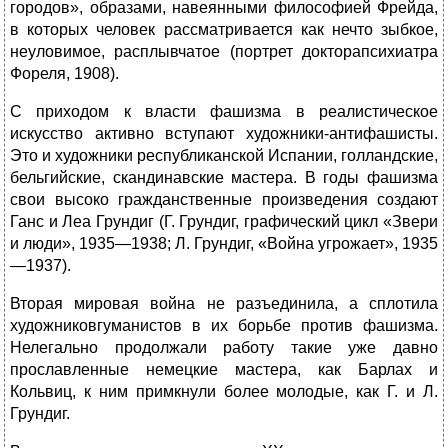
городов», образами, навеянными философией Фрейда,
в которых человек рассматривается как нечто зыбкое,
неуловимое, расплывчатое (портрет докторапсихиатра
Фореля, 1908).
С приходом к власти фашизма в реалистическое
искусство активно вступают художники-антифашисты.
Это и художники республиканской Испании, голландские,
бельгийские, скандинав­ские мастера. В годы фашизма
свои высоко гражданственные произведения создают
Ганс и Леа Грундиг (Г. Грундиг, графический цикл «Звери
и люди», 1935—1938; Л. Грундиг, «Война угрожает», 1935
—1937).
Вторая мировая война не разъединила, а сплотила
художниковгуманистов в их борьбе против фашизма.
Нелегально продолжали работу такие уже давно
прославленные немецкие мастера, как Барлах и
Кольвиц, к ним примкнули более молодые, как Г. и Л.
Грундиг.