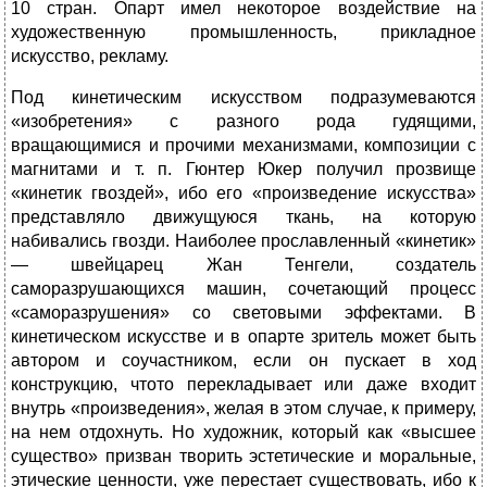
10 стран. Опарт имел некоторое воздействие на
художественную промышленность, прикладное
искусство, рекламу.
Под кинетическим искусством подразумеваются
«изобретения» с разного рода гудящими,
вращающимися и прочими механизмами, композиции с
магнитами и т. п. Гюнтер Юкер получил прозвище
«кинетик гвоздей», ибо его «произведение искусства»
представ­ляло движущуюся ткань, на которую
набивались гвозди. Наиболее прославленный «кинетик»
— швейцарец Жан Тенгели, создатель
саморазрушающихся машин, сочетающий процесс
«саморазру­шения» со световыми эффектами. В
кинетическом искусстве и в опарте зритель может быть
автором и соучастником, если он пускает в ход
конструкцию, чтото перекладывает или даже входит
внутрь «произведения», желая в этом случае, к примеру,
на нем отдохнуть. Но художник, который как «высшее
существо» призван творить эстетические и моральные,
этические ценности, уже пере­стает существовать, ибо к