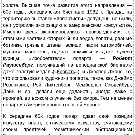
холсте. Высшая точка развития этого направления —
60е годы, венецианская биеннале 1962 г. Правда, на
территорию выставки «попартисты» допущены нe были,
они устроили экспозицию в американском консульстве.
Именно здесь экспонировались «произведения», со­
ставными частями которых были ведра, лопаты, рваные
ботинки, грязные штаны, афиши, части автомобилей,
муляжи, манекены, одеяла, комиксы и даже чучело
курицы. «Изобретатели» попарта —
Роберт
Раушенберг
, получивший на венецианской биеннале
даже золотую медаль(«
Кровать
»), и Джэспер Джонс. То,
что использовали художники попарта, такие, как Джеймс
Розенквист, Рой Лихтенберг, Мемберлен Ольдейбург,
Дайн и др., делали еще дадаисты, иногда даже с
иронией, во всяком случае не без юмора. Тем не менее
попарт из Америки прошел по всей Европе.
К середине 60х годов попарт сдает свои позиции
искусству опарт, оптическому искусству, считающему
своим предтечей геометрический абстракционизм