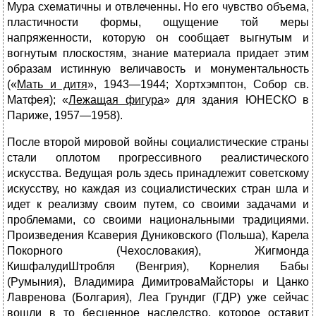
Мура схематичны и отвлеченны. Но его чувство объема,
пластичности формы, ощущение той меры
напряженности, которую он сообщает выгнутым и
вогнутым плос­костям, знание материала придает этим
образам истинную велича­вость и монументальность
(«
Мать и дитя
», 1943—1944; Хортхэмптон, Собор св.
Матфея); «
Лежащая фигура
» для здания ЮНЕСКО в
Париже, 1957—1958).
После второй мировой войны социалистические страны
стали оплотом прогрессивного реалистического
искусства. Ведущая роль здесь принадлежит советскому
искусству, но каждая из социалисти­ческих стран шла и
идет к реализму своим путем, со своими задачами и
проблемами, со своими национальными традициями.
Произведе­ния Ксаверия Дуниковского (Польша), Карела
Покорного (Чехословакия), Жигмонда
КишфалудиШтробля (Венгрия), Корнелия Бабы
(Румыния), Владимира ДимитроваМайсторы и Цанко
Лавренова (Болгария), Леа Грундиг (ГДР) уже сейчас
вошли в то бесценное наследство, которое оставит