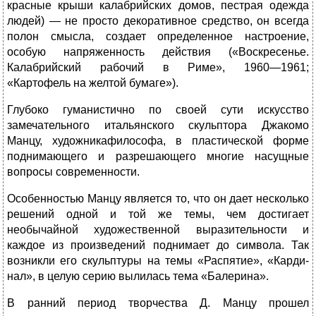
красные крыши калабрийских домов, пестрая одежда
людей) — не просто декоративное средство, он всегда
полон смысла, создает определенное настроение,
особую напряженность действия («Воскресенье.
Калабрийский рабочий в Риме», 1960—1961;
«Картофель на желтой бумаге»).
Глубоко гуманистично по своей сути искусство
замечательного итальянского скульптора Джакомо
Манцу, художникафилософа, в пластической форме
поднимающего и разрешающего многие насущные
вопросы современности.
Особенностью Манцу является то, что он дает несколько
реше­ний одной и той же темы, чем достигает
необычайной художествен­ной выразительности и
каждое из произведений поднимает до сим­вола. Так
возникли его скульптуры на темы «Распятие», «Карди­
нал», в целую серию вылилась тема «Балерина».
В ранний период творчества Д. Манцу прошел