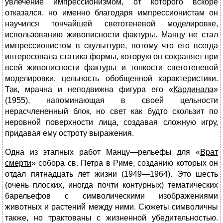
увлечение импрессионизмом, от которого вскоре
отказался, но именно благодаря импрессионистам он
научился тончайшей светотеневой моделировке,
использованию живописности фактуры. Манцу не стал
импрессионистом в скульптуре, потому что его всегда
интересовала статика формы, которую он сохраняет при
всей живописности фактуры и тонкости светотеневой
моделировки, цельность обобщенной характеристики.
Так, мрачна и неподвижна фигура его «
Кардинала
»
(1955), напоминающая в своей цельности
нерасчлененный блок, но свет как будто скользит по
неровной поверхности лица, создавая сложную игру,
придавая ему остроту выражения.
Одна из этапных работ Манцу—рельефы для «
Врат
смерти
» собора св. Петра в Риме, созданию которых он
отдал пятнадцать лет жизни (1949—1964). Это шесть
(очень плоских, иногда почти контурных) тематических
барельефов с символическими изображениями
животных и растений между ними. Сюжеты символичны
также, но трактованы с жизненной убедительностью.