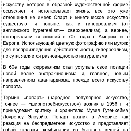
искусству, которое в образной художест­венной форме
осмscляет и истолковывает жизнь, все это уже
отношения не имеет. Опарт и кинетическое искусство
существуют и поныне, как и гиперреализм (от
английского hyperrealism— сверхреализм), а вернее,
фотореализм, возникший в 70х годах в Америке и в
Европе. Использующий цветную фотографию или муляж
для воспроизведения действительности, гиперреализм,
по сути, является разновидностью натурализма.
В 60е годы сюрреализм стал уступать свои позиции
новой волне абстракционизма и, главное, новым
направлениям авангардизма, прежде всего искусству
попарта.
Термин «попарт» (народное, популярное искусство,
точнее — «ширпотребискусство») возник в 1956 г. и
принадлежит критику и хранителю Музея Гугенхейма
Лоуренсу Элоуэйю. Попарт возник в Америке как
реакция на беспредметное искусство и представляет
собой коллажи, комбинации из бытовых вещей на