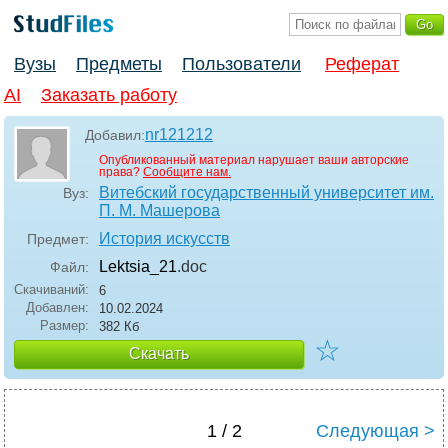
Вузы
Предметы
Пользователи
Реферат
AI
Заказать работу
nr121212
Добавил:
Опубликованный материал нарушает ваши авторские
права?
Сообщите нам.
Витебский государственный университет им.
Вуз:
П. М. Машерова
История искусств
Предмет:
Lektsia_21
.doc
Файл:
Скачиваний:
6
Добавлен:
10.02.2024
Размер:
382 Кб
☆
Скачать
1 / 2
Следующая >