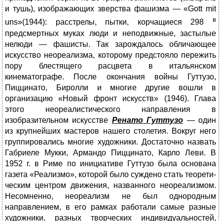
и тушь), изображающих зверства фашизма — «Gott mit
в
uns»(1944): расстрелы, пытки, корчащиеся 298
предсмертных муках люди и неподвижные, застылые
нелюди — фашисты. Так зарождалось обличающее
искусство неореализма, которому предстояло пережить
пору блестящего расцвета в итальянском
кинематографе. После окончания войны Гуттузо,
Пиццина­то, Биролли и многие другие вошли в
организацию «Новый фронт искусств» (1946). Глава
этого неореалистического направления в
изобразительном искусстве
Ренато Гуттузо
— один
из крупнейших мастеров нашего столетия. Вокруг него
группировались многие художники. Достаточно назвать
Габриеле Мукки, Армандо Пиц­цинато, Карло Леви. В
1952 г. в Риме по инициативе Гуттузо была основана
газета «Реализмо», которой было суждено стать теорети­
ческим центром движения, названного неореализмом.
Несомненно, неореализм не был однородным
направлением, в его рамках рабо­тали самые разные
художники, разных творческих индивидуаль­ностей,