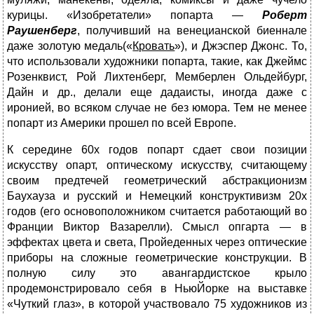
курицы. «Изобретатели» попарта —
Роберт
Раушенберг
, получивший на венецианской биеннале
даже золотую медаль(«
Кровать
»), и Джэспер Джонс. То,
что использовали художники попарта, такие, как Джеймс
Розенквист, Рой Лихтенберг, Мемберлен Ольдейбург,
Дайн и др., делали еще дадаисты, иногда даже с
иронией, во всяком случае не без юмора. Тем не менее
попарт из Америки прошел по всей Европе.
К середине 60х годов попарт сдает свои позиции
искусству опарт, оптическому искусству, считающему
своим предтечей геометрический абстракционизм
Баухауза и русский и Немецкий конструктивизм 20х
годов (его основоположником считается работаю­щий во
Франции Виктор Вазарелли). Смысл опгарта — в
эффектах цвета и света, Пройеденных через оптические
приборы на сложные геометрические конструкции. В
полную силу это авангардистское крыло
продемонстрировало себя в НьюЙорке на выставке
«Чуткий глаз», в которой участвовало 75 художников из