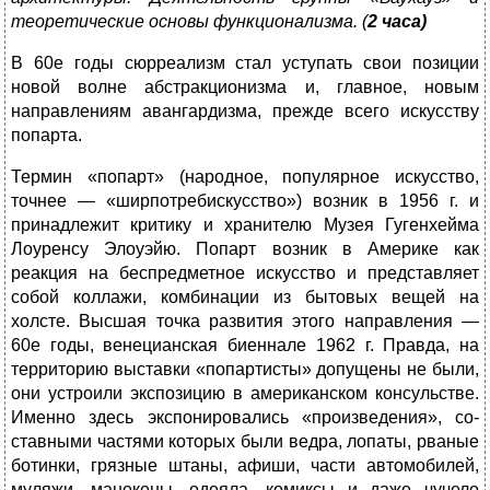
теоретические основы функционализма. (
2 часа)
В 60е годы сюрреализм стал уступать свои позиции
новой волне абстракционизма и, главное, новым
направлениям авангардизма, прежде всего искусству
попарта.
Термин «попарт» (народное, популярное искусство,
точнее — «ширпотребискусство») возник в 1956 г. и
принадлежит критику и хранителю Музея Гугенхейма
Лоуренсу Элоуэйю. Попарт возник в Америке как
реакция на беспредметное искусство и представляет
собой коллажи, комбинации из бытовых вещей на
холсте. Высшая точка развития этого направления —
60е годы, венецианская биеннале 1962 г. Правда, на
территорию выставки «попартисты» допущены нe были,
они устроили экспозицию в американском консульстве.
Именно здесь экспонировались «произведения», со­
ставными частями которых были ведра, лопаты, рваные
ботинки, грязные штаны, афиши, части автомобилей,
муляжи, манекены, одеяла, комиксы и даже чучело