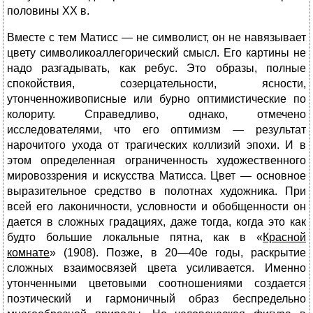
половины XX в.
Вместе с тем Матисс — не символист, он не навязывает
цвету символикоаллегорический смысл. Его картины не
надо разгадывать, как ребус. Это образы, полные
спокойствия, созерцательности, ясности,
утонченноживописные или бурно оптимистические по
колориту. Справедливо, однако, отмечено
исследователями, что его оптимизм — результат
нарочитого ухода от трагических коллизий эпохи. И в
этом определенная ограниченность художественного
мировоззрения и искусства Матисса. Цвет — основное
выра­зительное средство в полотнах художника. При
всей его лаконичности, условности и обобщенности он
дается в сложных градациях, даже тогда, когда это как
будто большие локальные пятна, как в «
Красной
комнате
» (1908). Позже, в 20—40е годы, раскрытие
сложных взаимосвязей цвета усиливается. Именно
утонченными цветовыми соотношениями создается
поэтический и гармоничный образ беспредельно