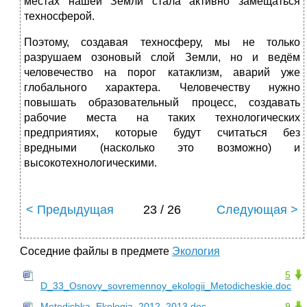
местах нашей Земли стала активно замещаться
техносферой.
Поэтому, создавая техносферу, мы не только
разрушаем озоновый слой Земли, но и ведём
человечество на порог катаклизм, аварий уже
глобального характера. Человечеству нужно
повышать образовательный процесс, создавать
рабочие места на таких технологических
предприятиях, которые будут считаться без
вредными (насколько это возможно) и
высокотехнологическими.
< Предыдущая
23 / 26
Следующая >
Соседние файлы в предмете
Экология
5
D_33_Osnovy_sovremennoy_ekologii_Metodicheskie.doc
Metodichka_Ekologia_2012_2013.doc
9