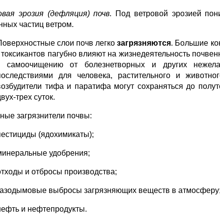
вая эрозия (дефляция) почв
. Под ветровой эрозией по
нных частиц ветром.
Поверхностные слои почв легко
загрязняются
. Большие ко
- токсикантов пагубно влияют на жизнедеятельность почвен
к самоочищению от болезнетворных и других нежела
последствиями для человека, растительного и животно
возбудители тифа и паратифа могут сохраняться до полуто
двух-трех суток.
ные загрязнители почвы:
пестициды (ядохимикаты);
минеральные удобрения;
отходы и отбросы производства;
газодымовые выбросы загрязняющих веществ в атмосферу
нефть и нефтепродукты.