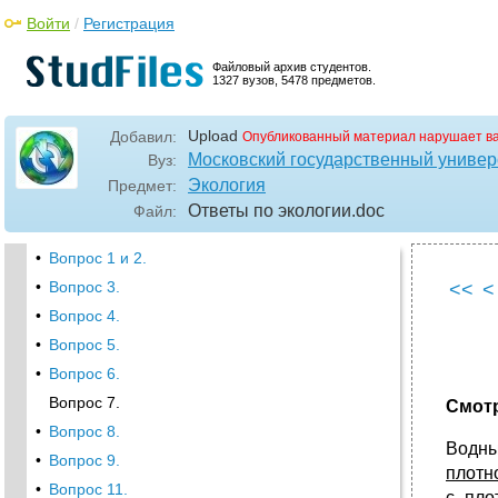
Войти
/
Регистрация
Файловый архив студентов.
1327 вузов, 5478 предметов.
Upload
Добавил:
Опубликованный материал нарушает в
Московский государственный универс
Вуз:
Экология
Предмет:
Ответы по экологии
.doc
Файл:
•
Вопрос 1 и 2.
•
Вопрос 3.
<<
<
•
Вопрос 4.
•
Вопрос 5.
•
Вопрос 6.
Вопрос 7.
Смотр
•
Вопрос 8.
Водны
•
Вопрос 9.
плотн
•
Вопрос 11.
с пло