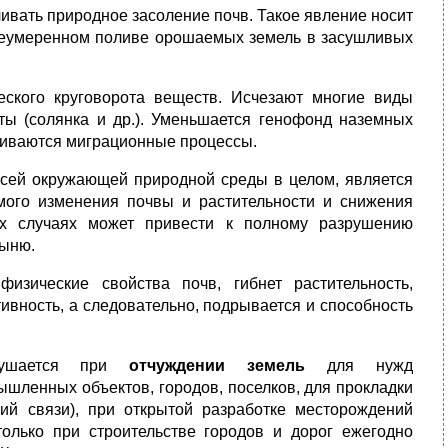
ивать природное засоление почв. Такое явление носит
неумеренном поливе орошаемых земель в засушливых
еского круговорота веществ. Исчезают многие виды
ты (солянка и др.). Уменьшается генофонд наземных
иливаются миграционные процессы.
всей окружающей природной среды в целом, является
мого изменения почвы и растительности и снижения
ных случаях может привести к полному разрушению
тыню.
изические свойства почв, гибнет растительность,
ивность, а следовательно, подрывается и способность
арушается при
отчуждении земель
для нужд
ышленных объектов, городов, поселков, для прокладки
ний связи), при открытой разработке месторождений
олько при строительстве городов и дорог ежегодно