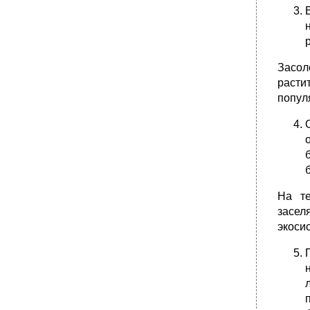
Засол
расти
попул
На те
засел
экоси