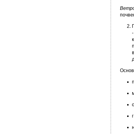
Ветро
почве
Основ