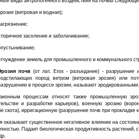
ные виды антропогенного воздействия на почвы следующи
эрозия (ветровая и водная);
загрязнение;
вторичное засоление и заболачивание;
опустынивание;
отчуждение земель для промышленного и коммунального ст
Эрозия почв
(от лат. Eros - разъедание) - разрушение
подстилающих пород ветром (ветровая эрозия) или пот
разрушению в процессе эрозии, называют эродированными
зионным процессам относят также промышленную эроз
тельстве и разработке карьеров), военную эрозию (воро
бе скота), ирригационную (разрушение почв при прокладке 
я оказывает существенное негативное влияние на состояни
олностью. Падает биологическая продуктивность растений, с
др.