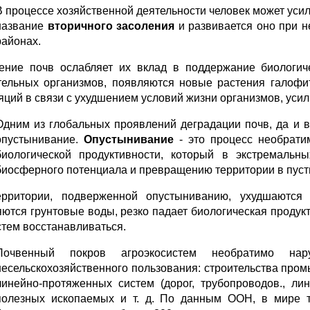
В процессе хозяйственной деятельности человек может усил
название
вторичного засоления
и развивается оно при 
районах.
ение почв ослабляет их вклад в поддержание биологич
тельных организмов, появляются новые растения галофи
яций в связи с ухудшением условий жизни организмов, ус
Одним из глобальных проявлений деградации почв, да и 
опустынивание.
Опустынивание
- это процесс необрати
биологической продуктивности, который в экстремаль
биосферного потенциала и превращению территории в пус
рритории, подверженной опустыниванию, ухудшаются ф
яются грунтовые воды, резко падает биологическая продукт
стем восстанавливаться.
Почвенный покров агроэкосистем необратимо н
несельскохозяйственного пользования: строительства пром
линейно-протяженных систем (дорог, трубопроводов., ли
полезных ископаемых и т. д. По данным ООН, в мире т