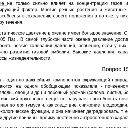
ние
не только сильно влияет на концентрацию газов и
ирующий фактор. Многие речные растения и животные 
особлены к сохранению своего положения в потоке: у ни
ру течения.
статическое давление
в океане имеет большое значение. С 
105 Па) . В самой глубокой части океана давление дост
осить резкие колебания давления, особенно, если у них
жно развитие газовой эмболии. Высокие давления, хара
ссы жизнедеятельности.
Вопрос 15
а
- один из важнейших компонентов окружающей природ
аются на одном обобщающем показателе - почвенном
плоды, овощи и др.) и побочный урожай (солома, листья, бо
гический круговорот веществ, нарушает способность по
чная потеря гумуса и, как следствие, снижение плодородия
экологические функции, и она начинает деградировать, т. е
 и другие причины, преимущественно антропогенного харак