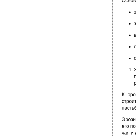
Основ
К эро
строи
пасть
Эрози
его п
чая и 