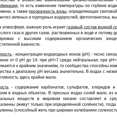
ификация
, то есть изменение температуры по глубине вод
емени, а также
прозрачность воды
, определяющая световой
интез зеленых и пурпурных водорослей, фитопланктона, в
 в атмосфере, важную роль играет
газовый состав водной с
ислого газа и других газов, растворенных в воде и потому 
доемах с высоким содержанием органических веще
степенной важности.
тность
- концентрация водородных ионов (рН) - тесно связ
зоне от 0 рН до 14: при рН=7 среда нейтральная, при рН<7
ижается к крайним значениям, то сообщества способны ком
ества к диапазону рН весьма значительна. В водах с низ
ктивность здесь крайне мала.
ость
- содержание карбонатов, сульфатов, хлоридов и 
ром в водных объектах. В пресных водах солей мало, из 
альных веществ в мировом океане составляет в сре
галинны (живут только при определённой солёности), тог
алинны (способный жить при широких колебаниях солености