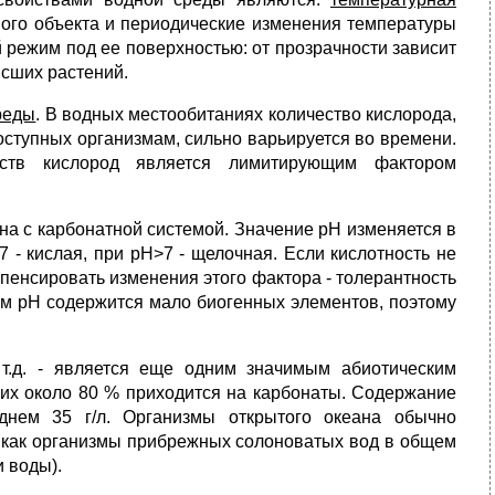
ного объекта и периодические изменения температуры
 режим под ее поверхностью: от прозрачности зависит
ысших растений.
реды
. В водных местообитаниях количество кислорода,
доступных организмам, сильно варьируется во времени.
ств кислород является лимитирующим фактором
ана с карбонатной системой. Значение рН изменяется в
 - кислая, при рН>7 - щелочная. Если кислотность не
пенсировать изменения этого фактора - толерантность
ким рН содержится мало биогенных элементов, поэтому
т.д. - является еще одним значимым абиотическим
них около 80 % приходится на карбонаты. Содержание
днем 35 г/л. Организмы открытого океана обычно
да как организмы прибрежных солоноватых вод в общем
 воды).