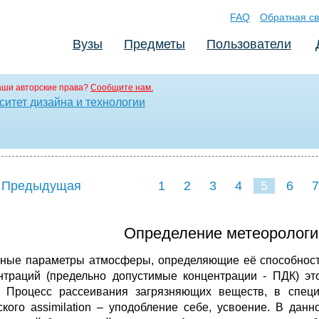
FAQ
Обратная св
Вузы
Предметы
Пользователи
аши авторские права?
Сообщите нам.
итет дизайна и технологии
 Предыдущая
1
2
3
4
5
6
7
Определение метеорологи
ные параметры атмосферы, определяющие её способност
нтраций (предельно допустимые концентрации - ПДК) это
. Процесс рассеивания загрязняющих веществ, в специ
ского assimilation – уподобление себе, усвоение. В да