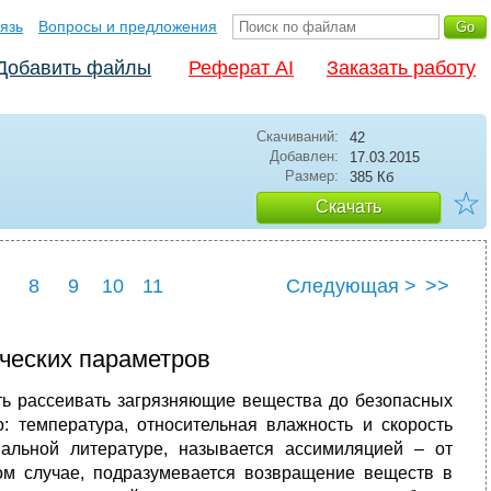
язь
Вопросы и предложения
Добавить файлы
Реферат AI
Заказать работу
Скачиваний:
42
Добавлен:
17.03.2015
Размер:
385 Кб
☆
Скачать
8
9
10
11
Следующая >
>>
ческих параметров
ь рассеивать загрязняющие вещества до безопасных
: температура, относительная влажность и скорость
альной литературе, называется ассимиляцией – от
нном случае, подразумевается возвращение веществ в