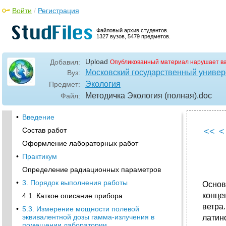
Войти
/
Регистрация
Файловый архив студентов.
1327 вузов, 5479 предметов.
Upload
Добавил:
Опубликованный материал нарушает в
Московский государственный универс
Вуз:
Экология
Предмет:
Методичка Экология (полная)
.doc
Файл:
•
Введение
Состав работ
<<
<
Оформление лабораторных работ
•
Практикум
Определение радиационных параметров
•
3. Порядок выполнения работы
Основ
конце
4.1. Каткое описание прибора
ветра
•
5.3. Измерение мощности полевой
эквивалентной дозы гамма-излучения в
латин
помещении лаборатории.