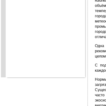
наблю
объём
темпе
город
метео
промы
город
отлич
Одна 
реком
целом
С под
каждо
Нормы
загря
Сущес
часто
экоси
верти