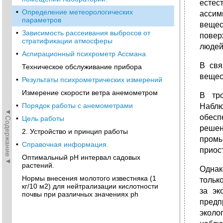
естес
•
Определение метеорологических
ассим
параметров
вещес
•
Зависимость рассеивания выбросов от
повер
стратификации атмосферы
людей
•
Аспирационный психрометр Ассмана
В свя
Техническое обслуживание прибора
вещес
•
Результаты психрометрических измерений
Измерение скорости ветра анемометром
В тро
•
Порядок работы с анемометрами
Наблю
◄Содержание◄
обесп
•
Цель работы
решен
2. Устройство и принцип работы
промы
•
Справочная информация.
приос
Оптимальный рН интервал садовых
растений.
Однак
Нормы внесения молотого известняка (1
тольк
кг/10 м2) для нейтрализации кислотности
за эк
почвы при различных значениях ph
предп
эколо