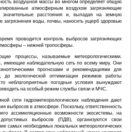
бность воздушной массы во многом определяет общую
милированные атмосферным воздухом загрязняющие
 значительные расстояния и, выпадая на земную
е загрязнения воды, почвы, наносить ущерб здоровью
время проводится контроль выбросов загрязняющих
атмосферы – нижней тропосферы.
ющие процессы, называемые метеорологическими.
, имеющие наблюдательную сеть по всему миру. Они
синоптическими прогнозами и рекомендациями для
у, до экологической оптимизации режимов работы
сто неблагоприятные погодные условия вынуждают
реводить на особый режим службы связи и МЧС.
мной сети гидрометеорологических наблюдения дают
ия выбросов в атмосфере. Поскольку, ответственность
шего ассимиляционные возможности экосистемы, на
 допустимых выбросов (ПДВ), организуются свои
ение самых необходимых локальных метеорологических