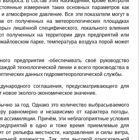
 выброса. В состав этих наблюдений, кроме контроля
стоянные измерения таких основных параметров как
 и атмосферное давление. Все эти показатели могут в
ак от полученных на метеорологических площадках
еры» лишённой специфического, локального влияния
от полученных на территории двух предприятий или
Измайловском парке, температура воздуха порой может
ого предприятия -обеспечивать своё руководство
аждой технологической линии и всего производства в
ноптических данных гидрометеорологической службы.
дународного соглашения, предусматривающего для
т новое эколого-экономическое значение.
чно за год. Однако это количество выбрасываемого
ру равномерно и независимо от характера погоды.
я ассимиляции. Причём, эти неблагоприятные условия
предприятий в одно и тоже время приемлемые для
ит от рельефа местности, направления и силы ветра,
ельной влажности. Так, при высокой относительной