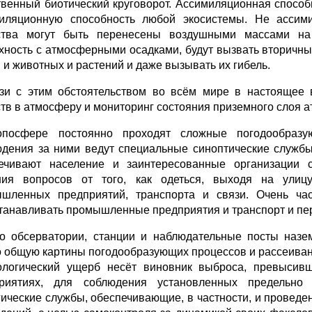
твенный биотический круговорот. Ассимиляционная спосо
иляционную способность любой экосистемы. Не асси
тва могут быть перенесены воздушными массами на
хность с атмосферными осадками, будут вызвать вторичны
 и животных и растений и даже вызывать их гибель.
зи с этим обстоятельством во всём мире в настоящее 
тв в атмосферу и мониторинг состояния приземного слоя 
посфере постоянно проходят сложные погодообразу
дения за ними ведут специальные синоптические службы
ечивают население и заинтересованные организации 
ия вопросов от того, как одеться, выходя на улиц
шленных предприятий, транспорта и связи. Очень ча
танавливать промышленные предприятия и транспорт и пе
о обсерватории, станции и наблюдательные посты назе
о общую картины погодообразующих процессов и рассеиван
ологический ущерб несёт виновник выброса, превысив
риятиях, для соблюдения установленных предельно
гические службы, обеспечивающие, в частности, и провед