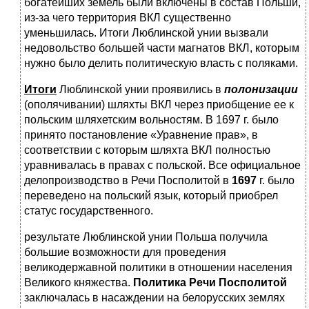
богатейших земель были включены в состав Польши,
из-за чего территория ВКЛ существенно
уменьшилась. Итоги Люблинской унии вызвали
недовольство большей части магнатов ВКЛ, которым
нужно было делить политическую власть с поляками.
Итоги
Люблинской унии проявились в
полонизации
(ополячивании) шляхты ВКЛ через приобщение ее к
польским шляхетским вольностям. В 1697 г. было
принято постановление «Уравнение прав», в
соответствии с которым шляхта ВКЛ полностью
уравнивалась в правах с польской. Все официальное
делопроизводство в Речи Посполитой в
1697
г. было
переведено на польский язык, который приобрел
статус государственного.
результате Люблинской унии Польша получила
большие возможности для проведения
великодержавной политики в отношении населения
Великого княжества.
Политика Речи Посполитой
заключалась в насаждении на белорусских землях