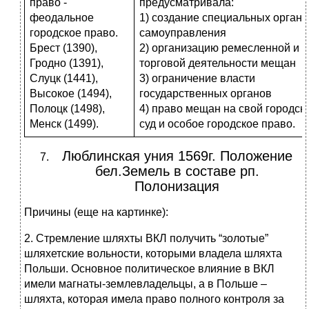
право -
предусматривала:
феодальное
1) создание специальных органо
городское право.
самоуправления
Брест (1390),
2) организацию ремесленной и
Гродно (1391),
торговой деятельности мещан
Слуцк (1441),
3) ограничение власти
Высокое (1494),
государственных органов
Полоцк (1498),
4) право мещан на свой городск
Менск (1499).
суд и особое городское право.
Люблинская уния 1569г. Положение
бел.Земель в составе рп.
Полонизация
Причины (еще на картинке):
2. Стремление шляхты ВКЛ получить “золотые”
шляхетские вольности, которыми владела шляхта
Польши. Основное политическое влияние в ВКЛ
имели магнаты-землевладельцы, а в Польше –
шляхта, которая имела право полного контроля за