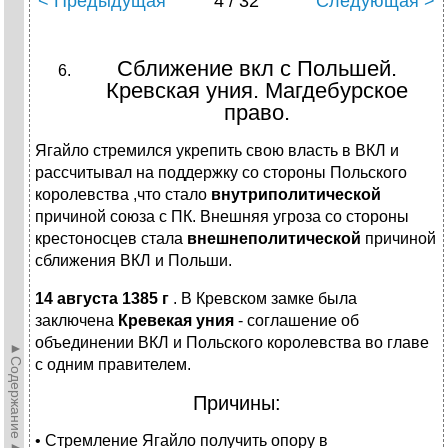
< Предыдущая
4 / 32
Следующая >
Сближение вкл с Польшей.
Кревская уния. Магдебурское
право.
Ягайло стремился укрепить свою власть в ВКЛ и
рассчитывал на поддержку со стороны Польского
королевства ,что стало
внутриполитической
причиной союза с ПК. Внешняя угроза со стороны
крестоносцев стала
внешнеполитической
причиной
сближения ВКЛ и Польши.
14 августа 1385 г
. В Кревском замке была
заключена
Кревекая уния
- соглашение об
объединении ВКЛ и Польского королевства во главе
►Содержание►
с одним правителем.
Причины:
• Стремление Ягайло получить опору в