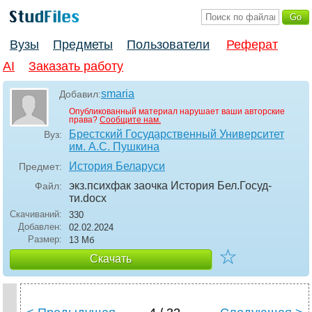
Вузы
Предметы
Пользователи
Реферат
AI
Заказать работу
smaria
Добавил:
Опубликованный материал нарушает ваши авторские
права?
Сообщите нам.
Брестский Государственный Университет
Вуз:
им. А.С. Пушкина
История Беларуси
Предмет:
экз.психфак заочка История Бел.Госуд-
Файл:
ти
.docx
Скачиваний:
330
Добавлен:
02.02.2024
Размер:
13 Мб
☆
Скачать