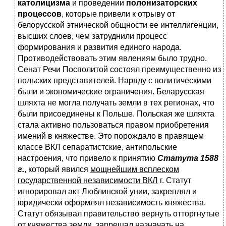
католицизма
и проведении
полонизаторских
процессов
, которые привели к отрыву от
белорусской этнической общности ее интеллигенции,
высших слоев, чем затруднили процесс
формирования и развития единого народа.
Противодействовать этим явлениям было трудно.
Сенат Речи Посполитой состоял преимущественно из
польских представителей. Наряду с политическими
были и экономические ограничения. Беларусская
шляхта не могла получать земли в тех регионах, что
были присоединены к Польше. Польская же шляхта
стала активно пользоваться правом приобретения
имений в княжестве. Это порождало в правящем
классе ВКЛ сепаратистские, антипольские
настроения, что привело к принятию
Статута 1588
г.
, который явился
мощнейшим всплеском
государственной независимости ВКЛ
г. Статут
игнорировал акт Люблинской унии, закреплял и
юридически оформлял независимость княжества.
Статут обязывал правительство вернуть отторгнутые
от княжества земли, запрещал назначать на