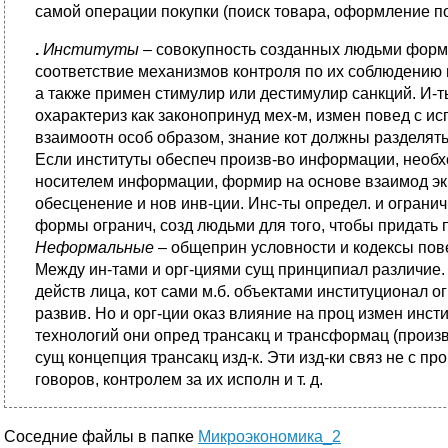
самой операции покупки (поиск товара, оформление по
.
Институты
– совокупность созданных людьми форма
соответствие механизмов контроля по их соблюдению 
а также примен стимулир или дестимулир санкций. И-т
охарактериз как законопринуд мех-м, измен повед с исп
взаимоотн особ образом, знание кот должны разделять 
Если институты обеспеч произв-во информации, необхо­
носителем информации, формир на основе взаимод эк.а
обесценение и нов инв-ции. Инс-ты определ. и огранич
формы огранич, со­зд людьми для того, чтобы придать 
Неформальные
– общеприн условности и кодексы повед
Между ин-тами и орг-циями сущ принципиал различие. В
действ лица, кот сами м.б. объектами институционал ог
развив. Но и орг-ции ока­з влияние на проц измен инст
технологий они опред трансак­ц и трансформац (произв
сущ концепция трансакц изд-к. Эти изд-ки связ не с про
говоров, контролем за их исполн и т. д.
Соседние файлы в папке
Микроэкономика_2