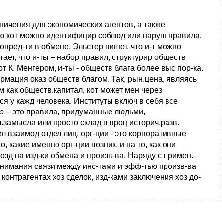
ичения для экономических агентов, а также
ью кот можно идентифицир соблюд или наруш правила,
пред-ти в обмене. Эльстер пишет, что и-т можно
тает, что и-ты – набор правил, структурир обществ
 К. Менгером, и-ты - обществ блага более выс пор-ка.
ормация оказ обществ благом. Так, рын.цена, являясь
 как обществ.капитал, кот может мен через
ся у кажд человека. Институты включ в себя все
е
– это правила, придуманные людьми,
.замысла или просто склад в проц историч.разв.
л взаимод отдел лиц, орг-ции - это корпоративные
 какие именно орг-ции возник, и на то, как они
возд на изд-ки обмена и произв-ва. Наряду с примен.
 понимания связи между инс-тами и эфф-тью произв-ва
, контрагентах хоз сделок, изд-ками заключения хоз до­