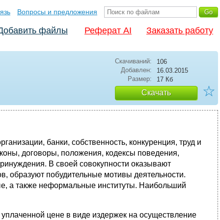
язь
Вопросы и предложения
Добавить файлы
Реферат AI
Заказать работу
Скачиваний:
106
Добавлен:
16.03.2015
Размер:
17 Кб
☆
Скачать
низации, банки, собственность, конкуренция, труд и
коны, договоры, положения, кодексы поведения,
принуждения. В своей совокупности оказывают
ов, образуют побудительные мотивы деятельности.
ые, а также неформальные институты. Наибольший
лаченной цене в виде издержек на осуществление