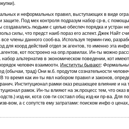
купки).
льных и неформальных правил, выступающих в виде ог­ран
и защите. Под мех контроля подразум набор ср-в, с помощ
ы создавались людьми с целью обеспеч порядка и устран нео
ольз силы, что предст наиб пораз его аспект. Джек Найт счи
все члены данного сооб-ва. Используя термин-гию, разработ
д для коорд действий отдел эк агентов, то именно эта инф
гентов, кот построено на опр.правилах. Ин-ты можно рассм
. на­бор альтернатив в экономическом поведении, кот име­ют
порядок челове­ч взаимоотн.
Институты бывают
:
Формальны
 (обычаи, трад) Они м.б. продутом сознательности человеч
 то время как ин-ты явл набором правил и законов, опреде
ранич. Институционал рамки оказ решающее влия­ние и на то,
итуционал рамок. Ин-ты влияют на эк.процесс тем, что оказ 
одств.) изд-ки, кот.в сов-ти составл общ изд-ки пр-ва. Для
изв-вом, а с сопутств ему затратами: поис­ком инфо о ценах