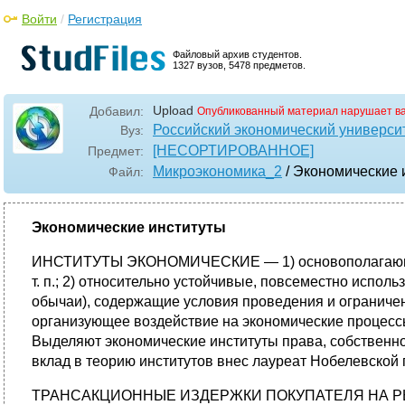
Войти
/
Регистрация
Файловый архив студентов.
1327 вузов, 5478 предметов.
Upload
Добавил:
Опубликованный материал нарушает в
Российский экономический университ
Вуз:
[НЕСОРТИРОВАННОЕ]
Предмет:
Микроэкономика_2
/ Экономические 
Файл:
Экономические институты
ИНСТИТУТЫ ЭКОНОМИЧЕСКИЕ — 1) основополагающие эко
т. п.; 2) относительно устойчивые, повсеместно исп
обычаи), содержащие условия проведения и ограничен
организующее воздействие на экономические процессы
Выделяют экономические институты права, собственн
вклад в теорию институтов внес лауреат Нобелевской 
ТРАНСАКЦИОННЫЕ ИЗДЕРЖКИ ПОКУПАТЕЛЯ НА РЫНКЕ — 