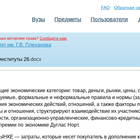
FAQ
Обратная св
Вузы
Предметы
Пользователи
аши авторские права?
Сообщите нам.
ет им. Г.В. Плеханова
институты 26
.docx
номические категории: товар, деньги, рынки, цены, орга
ользуемые, формальные и неформальные правила и нормы (за
ия экономических действий, отношений, а также факторы 
 и отношения, структурируют взаимодействие их участник
ости, организационно-управленческие, финансово-кредитн
премии по экономике Дуглас Норт.
затраты, которые несет покупатель в дополнение к уп