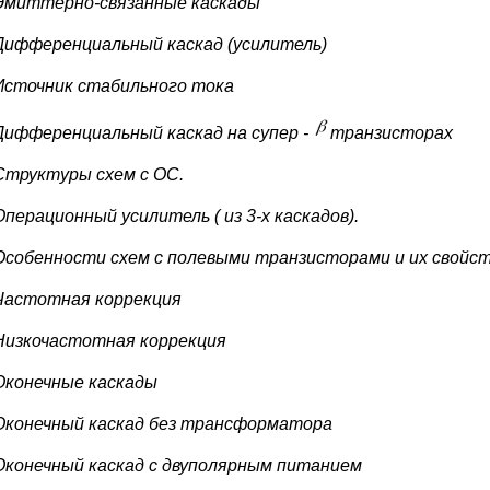
Эмиттерно-связанные каскады
Дифференциальный каскад (усилитель)
Источник стабильного тока
Дифференциальный каскад на супер -
транзисторах
Структуры схем с ОС.
Операционный усилитель ( из 3-х каскадов).
Особенности схем с полевыми транзисторами и их свойс
Частотная коррекция
Низкочастотная коррекция
Оконечные каскады
Оконечный каскад без трансформатора
Оконечный каскад с двуполярным питанием