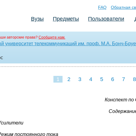
FAQ
Обратная св
Вузы
Предметы
Пользователи
аши авторские права?
Сообщите нам.
й университет телекоммуникаций им. проф. М.А. Бонч-Бру
oc
1
2
3
4
5
6
7
8
Конспект по
Содержание
Усилители
Режим постоянного тока