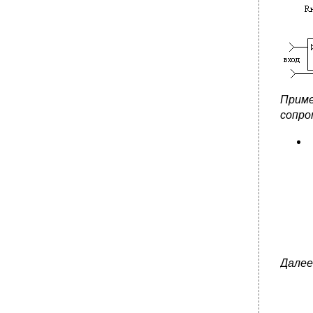
Приме
сопро
Далее