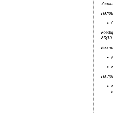
Усили
Напри
Коэфф
дБ(10·
Без н
На пр