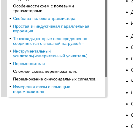
Особенности схем с полевыми
транзисторами.
•
Свойства полевого транзистора
•
Простая вч индуктивная параллельная
коррекция
•
Те каскады,которые непосредственно
соединяются с внешней нагрузкой –
•
Инструментальный
усилитель(измерительный усилитель)
•
Перемножители
Сложная схема перемножителя:
Перемножение синусоидальных сигналов.
•
Измерения фазы с помощью
перемножителя
Фотоприемник на оу
Компаратор
•
Компаратор с положительной ос: