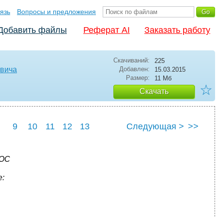
язь
Вопросы и предложения
Добавить файлы
Реферат AI
Заказать работу
Скачиваний:
225
евича
Добавлен:
15.03.2015
Размер:
11 Мб
☆
Скачать
9
10
11
12
13
Следующая >
>>
 ОС
: