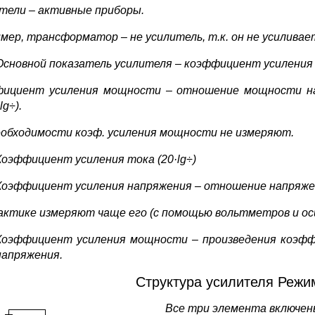
тели – активные приборы.
мер, трансформатор – не усилитель, т.к. он не усиливае
Основной показатель усилителя – коэффициент усиления (
ициент усиления мощности – отношение мощности на 
lg÷).
еобходимости коэф. усиления мощности не измеряют.
Коэффициент усиления тока (20·lg÷)
Коэффициент усиления напряжения – отношение напряжен
актике измеряют чаще его (с помощью вольтметров и ос
Коэффициент усиления мощности – произведения коэфф
напряжения.
Структура усилителя Режим
Все три элемента включены