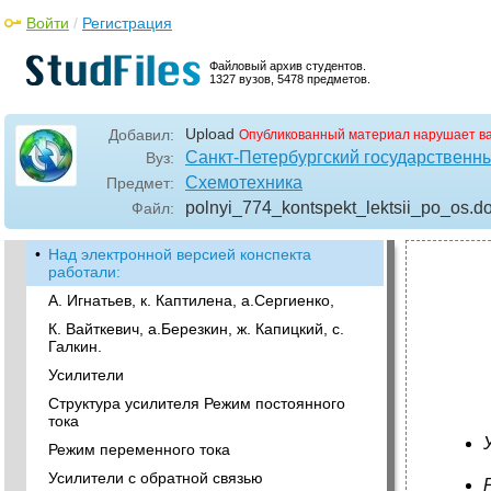
Войти
/
Регистрация
Файловый архив студентов.
1327 вузов, 5478 предметов.
Upload
Добавил:
Опубликованный материал нарушает в
Санкт-Петербургский государственны
Вуз:
Схемотехника
Предмет:
polnyi_774_kontspekt_lektsii_po_os
.d
Файл:
•
Над электронной версией конспекта
работали:
А. Игнатьев, к. Каптилена, а.Сергиенко,
К. Вайткевич, а.Березкин, ж. Капицкий, с.
Галкин.
Усилители
Структура усилителя Режим постоянного
тока
Режим переменного тока
Усилители с обратной связью