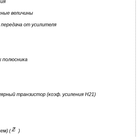
ния
сные величины
 передача от усилителя
х полюсника
лярный транзистор (коэф. усиления H21)
ем) (
)