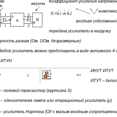
Коэффициент усиления напряже
-
комплек
входная собственно
передача усилители в нагрузку
рность разная (Ом, 1/Ом, безразмерные)
Любой усилитель можно представить в виде активного 4-
 ИТУН
ИНУТ ИТУТ
ИТУТ – бипо
– полевой транзистор (крутизна S)
– односеточная лампа или операционный усилитель (μ)
– усилитель Нортона (ОУ с малым входным сопротивлени