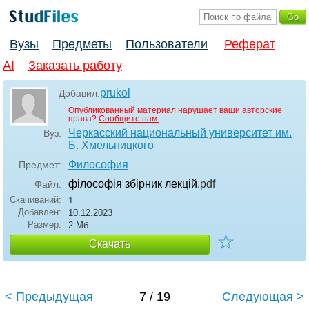
Вузы
Предметы
Пользователи
Реферат
AI
Заказать работу
prukol
Добавил:
Опубликованный материал нарушает ваши авторские
права?
Сообщите нам.
Черкасский национальный университет им.
Вуз:
Б. Хмельницкого
Философия
Предмет:
філософія збірник лекцій
.pdf
Файл:
Скачиваний:
1
Добавлен:
10.12.2023
Размер:
2 Мб
☆
Скачать
< Предыдущая
7 / 19
Следующая >