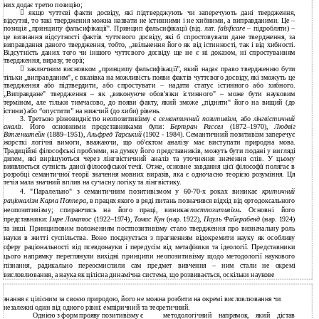
них додає третю позицію;

якщо чуттєві факти досвіду, які підтверджують чи заперечують дані твердження,
відсутні, то такі твердження можна назвати не істинними і не хибними, а виправданими. Це –
позиція „принципу фальсифікації". Принцип фальсифікації (від. лат.
falsificare –
підробляти) –
це визнання відсутності фактів чуттєвого досвіду, які б спростовували дане твердження, за
виправдання даного твердження, тобто, „звільнення його як від істинності, так і від хибності.
Відсутність даних того чи іншого чуттєвого досвіду ще не є ні доказом, ні спростуванням
твердження, виразу, теорії;

заключним висновком „принципу фальсифікації”, який надає право твердженню бути
тільки „виправданим", є вказівка на можливість появи фактів чуттєвого досвіду, які зможуть це
твердження або підтвердити, або спростувати – надати статус істинного або хибного.
„Виправдане" твердження – як „виконуюче обов'язки істинного" – може бути науковим
терміном, але тільки тимчасово, до появи факту, який зможе „підняти" його на вищий (до
істини) або “опустити” на нижчий (до хиби) рівень.
3. Третьою різновидністю неопозитивізму є
семантичний позитивізм,
або
лінгвістичний
аналіз
. Його основними представниками були:
Бертран Рассел
(1872–1970),
Людвіг
Вітгенштейн
(1889–1951),
Альфред Тарський
(1902 - 1984). Семантичний позитивізм заперечує
жорсткі логічні вимоги, вважаючи, що об'єктом аналізу має виступати природна мова.
Традиційні філософські проблеми, на думку його представників, можуть бути подані у вигляді
дилем, які вирішуються через лінгвістичний аналіз та уточнення значення слів. У цьому
виявляється сутність даної філософської течії. Отже, основне завдання цієї філософії полягає в
розробці семантичної теорії значення мовних виразів, яка є одночасно теорією розуміння. Ця
течія мала значний вплив на сучасну логіку та лінгвістику.
4. "Паралельно" з семантичним позитивізмом у 60-70-х роках виникає
критичний
раціоналізм Карла Поппера,
в працях якого в ряді питань позначився відхід від ортодоксального
неопозитивізму; спираючись на його праці, виникає
постпозитивізм
.
Основні його
представники:
Імре Лакатос
(1922–1974),
Томас Кун
(нар. 1922),
Пауль Файєрабенд
(нар. 1924)
та інші. Принциповим положенням постпозитивізму стало твердження про визначальну роль
науки в житті суспільства. Воно поєднується з прагненням відокремити науку як особливу
сферу раціональності від псевдонауки і передусім від метафізики та ідеології. Представники
цього напрямку переглянули вихідні принципи неопозитивізму щодо методології наукового
пізнання, радикально переосмислили сам предмет вивчення – ним стали не окремі
висловлювання, а наука як цілісна динамічна система, що розвивається, оскільки наукове
знання є цілісним за своєю природою, його не можна розбити на окремі висловлювання чи
незалежні один від одного рівні: емпіричний та теоретичний.
Однією з форм прояву позитивізму є
методологічний
напрямок,
який
дістав