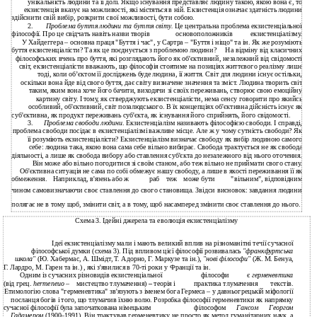
унікальність людини та її долі. Якщо існування представляє людину такою, якою вона є, то
екзистенція вказує на можливості, які містяться в ній. Екзистенція означає здатність людини
здійснити свій вибір, розкрити свої можливості, бути собою.
2.
Проблема буття людини та буття світу.
Це центральна проблема екзистенціальної
філософії. Про це свідчать навіть назви творів
основоположників
екзистенціалізму.
У Хайдеггера – основна праця "Буття і час", у Сартра – "Буття і ніщо" та ін. Як же розуміють
буття екзистенціалісти? Та як це поєднується з проблемою людини?
На відміну від класичних
філософських вчень про буття, які розглядають його як об'єктивний, незалежний від свідомості
світ, екзистенціалісти вважають, що філософія стоятиме на позиціях життєвого реалізму лише
тоді, коли об’єктом її досліджень буде людина, її життя. Світ для людини існує остільки,
оскільки вона йде від свого буття, дає світу визначене значення та зміст. Людина творить світ
таким, яким вона хоче його бачити, виходячи зі своїх переживань, створює свою емоційну
картину світу. І тому, як стверджують екзистенціалісти, нема сенсу говорити про якийсь
особливий, об'єктивний, світ позалюдського. В їх концепціях об'єктивна дійсність існує як
суб'єктивна, як продукт переживань суб'єкта, як існування його сприйнять, його свідомості.
3.
Проблема свободи людини
. Екзистенціалізм називають філософією свободи. І справді,
проблема свободи посідає в екзистенціалізмі важливе місце. Але ж у чому сутність свободи? Як
її розуміють екзистенціалісти? Екзистенціалізм визначає свободу як вибір людиною самого
себе: людина така, якою вона сама себе вільно вибирає
.
Свобода трактується не як свобода
діяльності, а лише як свобода вибору або ставлення суб'єкта до незалежного від нього оточення.
Він може або вільно погодитися зі своїм станом, або теж вільно не приймати свого стану.
Об'єктивна ситуація не сама по собі обмежує нашу свободу, а лише в якості переживання її як
обмеження.
Наприклад, в'язень або ж
раб
теж
може бути
"вільним", відповідним
чином самовизначаючи своє ставлення до свого становища. Звідси висновок: завдання людини
полягає не в тому щоб, змінити світ, а в тому, щоб насамперед змінити своє ставлення до нього.
Схема 3. Ідейні джерела та еволюція екзистенціалізму
Ідеї екзистенціалізму мали і мають великий вплив на різноманітні течії сучасної
філософської думки (схема 3). Під впливом цієї філософії розвивалась
"франкфуртська
школа"
(Ю. Хабермас, А. Шмідт, Т. Адорно, Г. Маркузе та ін.),
"нові філософи"
(Ж. М. Бенуа,
Г. Лардро, М. Гарен та ін.) , які з'явилися в 70-ті роки у Франції та ін.
Одним із сучасних різновидів екзистенціальної
філософи
є
герменевтика
(від грец.
hermeneuo
–
мистецтво тлумачення)
–
теорія і
практика тлумачення
текстів.
Етимологію слова "герменевтика" зв'язують з іменем бога Гермеса – у давньогрецькій міфології
посланця богів і того, що тлумачив їхню волю. Розробка філософії герменевтики як напрямку
сучасної філософії була започаткована німецьким
філософом
Гансом
Георгом
Гадамером
(1900–1991). Він трактував герменевтику не просто як метод гуманітарних наук, а