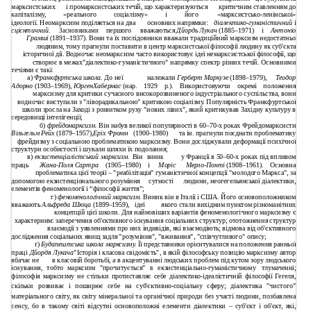
марксистських
і промарксистських течій, що характеризуються
критичним ставленням до
капіталізму,
«реального
соціалізму»
і
його
«марксистсько-ленінської»
ідеології. Неомарксизм поділяється на два
основних напрямки:
діалектико-гуманістичний
і
сцієнтичний
.
першого
вважаються
Дйордь Лукач
(1885–1971)
і
Антоніо
Засновниками
Грамші
(1891–1937). Вони та їх послідовники вважали традиційний марксизм недостатньо
людяним, тому прагнули поставити в центр марксистської філософії людину як суб'єкта
історичної дії. Водночас неомарксизм часто використовує ідеї немарксистської філософії, що
створює в межах"діалектико-гуманістичного" напрямку спектр різних течій. Основними
течіями є такі:
а)
Франкфуртська школа.
До неї
належали
Герберт Маркузе
(1898–1979),
Теодор
Адорно
(1903–1969),
ЮргенХабермас
(нар.
1929
р.).
Використовуючи
окремі
положення
марксизму для критики сучасного високорозвиненого індустріального суспільства, вони
водночас виступали з "ліворадикальною" критикою соціалізму. Популярність Франкфуртської
школи зросла на Заході з розвитком руху "нових лівих", який критикував Західну культуру в
середовищі інтелігенції;
б)
фрейдомарксизм.
Він набув великої популярності в 60–70-х роках Фрейдомарксисти
Вільгельм Рейх
(1879–1957),
Еріх Фромм
(1900–1980)
та ін. прагнули поєднати проблематику
фрейдизму з соціальною проблематикою марксизму. Вони досліджували деформації психічної
структури особистості і шукали шляхи їх подолання;
в)
екзистенціалістський марксизм.
Він
у Франції в 50–60-х роках під впливом
виник
праць
Жана-Поля Сартра
(1905–1980)
і
Моріс
Мерло-Понті
(1908–1961).
Основна
проблематика цієї теорії – "реабілітація" гуманістичної концепції "молодого Маркса", за
допомогою екзистенціонального розуміння
сутності
людини, неогегельянської діалектики,
елементів феноменології і “філософії життя”;
г)
феноменологічний марксизм.
Виник він в Італії і США. Його основоположником
вважають
Альфреда Шюца
(1899–1959),
ідеї
якого стали вихідним пунктом різноманітних
концепцій цієї школи. Для найновіших варіантів феноменологічного марксизму є
характерним: заперечення об'єктивного існування соціальних структур; ототожнення структур
взаємодії з уявленнями про них індивідів, які взаємодіють; відмова від об'єктивного
дослідження соціальних явищ задля "розуміння", "вживання", "співчутливого" опису;
ґ)
Будапештська школа марксизму.
Її представники орієнтувалися на положення ранньої
праці
Дйордя Лукача
"Історія і класова свідомість", в якій філософську позицію марксизму автор
вбачає не
в класовій боротьбі, а в акцентуванні людських проблем під кутом зору людського
існування,
тобто
марксизм
"прочитується"
екзистенціально-гуманістичному
тлумаченні;
в
філософія марксизму не стільки протиставляє себе діалектико-ідеалістичній філософії Гегеля,
скільки розвиває і поширює себе на суб'єктивно-соціальну сферу; діалектика "чистого"
матеріального світу, як світу мінеральної та органічної природи без участі людини, позбавлена
сенсу, бо в такому світі відсутні основоположні елементи діалектики – суб'єкт і об'єкт, які,