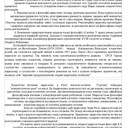
однакові соціальні можливості для реалізації сутнісних сил. Єдиним способом знищення
приватної
власності і утворення нового соціального ладу Маркс вважав соціалістичну
революцію.
5. Важливе місце в філософії марксизму посідає проблема практики. Вона трактується як
матеріальна предметно-чуттєва, цілеспрямована діяльність людини, завдяки якій змінюється
природний і суспільний світ, у тому числі і сама людина. Вищим рівнем практики Маркс
і Енгельс вважали революційну зміну суспільних відносин. Революційна практика пролетаріату
і широких народних мас вважалася тим важелем, за допомогою якого ця філософська теорія
могла реалізуватися.
6. Важливою характеристикою марксистської філософії є її атеїзм. У цьому вченні релігія
піддається нищівній критиці. Для цього з використовуються досягнення науки і надбання
попередньої філософії, насамперед французьких просвітителів XVIII століття та вчення
Людвіга Фейєрбаха.
Особливий вплив марксистська філософія мала на діячів російського революційного руху,
передусім
на
Володимира
Леніна
(1870–1924) –
творця
більшовизму. Внаслідок
історичних
реалій, що склалися в царській імперії в жовтні 1917 року, Ленін і його соратники реалізували
марксизм на практиці. Так виникла нова пролетарсько-робітнича держава – СРСР. Однак
реальна практика соціалізму, зокрема диктатура пролетаріату, виявилася зовсім не такими,
якими вони уявлялися їх творцям. В результаті соціалістичного будівництва утворилося не
суспільство соціальної справедливості та рівності, як передбачали основоположники
марксизму, а суспільство з тоталітарним режимом на чолі з купкою вибраних правителів, які
вважали себе "вірними продовжувачами справи марксизму-ленінізму".
Практичне
втілення
марксизму
в
Росії
поклало початок
75-річної
побудови
"комуністичного раю" на землі. Це будівництво розкололо світ на дві ворожі, протилежні за
ідеологією суспільно-політичні системи. Догматизованемарксистське вчення стало офіційним
філософським вченням у новоутвореній країні робітників і селян. Марксистська філософія
перетворилася з галузі культури на ідеологічний катехізис соціалізму і комунізму. Філософські
системи, що відрізнялися від марксистських, оголошувалися хибними, ненауковими, а їх
прихильники – ворогами народу та існуючої державної системи.
Захід не сприйняв основоположних ідей марксизму. Крім Росії, марксизм ніде не
перетворився ні на більшовизм, ні на сталінізм. На Заході еволюція марксизму була зовсім
іншою, із нього виросла європейська соціал-демократія. Зауважимо: марксизм ніколи не був на
Заході державною ідеологією, а освоювався як важлива, складова частина широкої і
розгалуженої соціально-критичної традиції.
Не маючи змоги показати всю різноманітність західної марксистської філософії XX
століття, розглянемо найвідоміший її напрям –
неомарксизм
. Неомарксизм - це сукупність