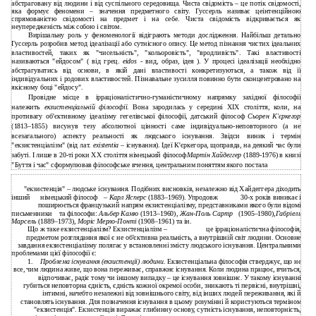
абстраговану від людини і від суспільного середовища. Чиста свідомість – це потік свідомості,
яка формує феномени – значення предметного світу. Гуссерль називає цеінтенційною
спрямованістю свідомості на предмет і на себе. Чиста свідомість відкривається як
неупередженість між собою і світом.
Вирішальну роль у феноменології відіграють методи дослідження. Найбільш детально
Гуссерль розробив метод ідеалізації або сутнісного опису. Це метод пізнання чистих ідеальних
властивостей, таких як "чисельність", "кольоровість", "вродливість". Такі властивості
називаються "ейдосом" ( від грец.
eidos
- вид, образ, ідея ). У процесі ідеалізації необхідно
абстрагуватись від основи, в якій дані властивості конкретизуються, а також від її
індивідуальних і родових властивостей. Пізнавальне зусилля повинно бути сконцентровано на
якісному боці "ейдосу".
Провідне місце в ірраціоналістично-гуманістичному напрямку західної філософії
належить
екзистенціальній філософії.
Вона зародилась у середині XIX століття, коли, на
противагу об'єктивному ідеалізму гегелівської філософії, датський філософ
Сьорен К'єркегор
(1813–1855) висунув тезу абсолютної цінності саме індивідуально-неповторного (а не
всезагального) аспекту реальності як людського існування. Звідси виник і термін
"екзистенціалізм" (від лат.
existentia
– існування). Ідеї К'єркегора, щоправда, на деякий час були
забуті. І лише в 20-ті роки XX століття німецький філософ
Мартін Хайдеггер
(1889-1976) в книзі
"Буття і час" сформулював філософське вчення, центральним поняттям якого постала
"екзистенція" – людське існування. Подібних висновків, незалежно від Хайдеггера діходить
інший
німецький філософ
–
Карл Ясперс
(1883–1969). Упродовж
30-х років виникає і
поширюється французький напрям екзистенціалізму, представниками якого були відомі
письменники
та філософи:
Альбер Камю
(1913–1960),
Жан-Поль Сартр
(1905–1980),
Габріель
Марсель
(1889–1973),
Моріс
Мерло-Понті
(1908–1961) та ін.
Що ж таке екзистенціалізм? Екзистенціалізм –
це ірраціоналістична філософія,
предметом розглядання якої є не об'єктивна реальність, а внутрішній світ людини. Основне
завдання екзистенціалізму полягає у встановленні змісту людського існування. Центральними
проблемами цієї філософії є:
1.
Проблема існування (екзистенції) людини.
Екзистенціальна філософія стверджує, що не
все, чим людина живе, що вона переживає, справжнє існування. Коли людина працює, вчиться,
відпочиває, радіє тому чи іншому випадку – це існування зовнішнє. У такому існуванні
губиться неповторна єдність, єдність кожної окремої особи, зникають ті первісні, внутрішні,
інтимні, начебто незалежні від зовнішнього світу, від інших людей переживання, які й
становлять існування. Для позначення існування в цьому розумінні й користуються терміном
"екзистенція". Екзистенція виражає глибинну основу, сутність існування, неповторність,