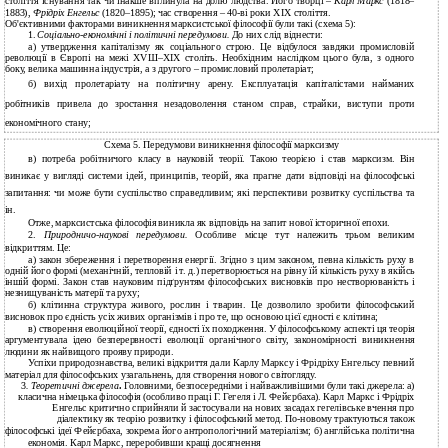
століття існування так чи інакше вплинула на долю людства. Його творці –
Карл Маркс
(1818–
1883),
Фрідріх Енгельс
(1820–1895); час створення – 40-ві роки XIX століття.
Об'єктивними факторами виникнення марксистської філософії були такі (схема 5):
1.
Соціально-економічні
і політичні передумови.
До них слід віднести:
а) утвердження капіталізму як соціального строю. Це відбулося завдяки промисловій
революції в Європі на межі ХVШ–ХІХ століть. Необхідним наслідком цього була, з одного
боку, велика машинна індустрія, а з другого – промисловий пролетаріат;
б) вихід пролетаріату на політичну арену. Експлуатація капіталістами найманих
робітників привела до зростання незадоволення станом справ, страйки, виступи проти
економічного стану;
Схема 5. Передумови виникнення філософії марксизму
в) потреба робітничого класу в науковій теорії. Такою теорією і став марксизм. Він
виникає у вигляді системи ідей, принципів, теорій, яка прагне дати відповіді на філософські
запитання: чи може бути суспільство справедливим; які перспективи розвитку суспільства та
ін.
Отже, марксистська філософія виникла як відповідь на запит нової історичної епохи.
2.
Природничо-наукові
передумови.
Особливе місце тут належить трьом великим
відкриттям. Це:
а) закон збереження і перетворення енергії. Згідно з цим законом, певна кількість руху в
одній його формі (механічній, тепловій і т. д.) перетворюється на рівну їй кількість руху в якійсь
іншій формі. Закон став науковим підґрунтям філософських висновків про нестворюваність і
незнищуваність матерії та руху;
б) клітинна структура живого, рослин і тварин. Це дозволило зробити філософський
висновок про єдність усіх живих організмів і про те, що основою цієї єдності є клітина;
в) створення еволюційної теорії, єдності їх походження. У філософському аспекті ця теорія
аргументувала ідею безперервності еволюції органічного світу, закономірності виникнення
людини як найвищого прояву природи.
Успіхи природознавства, великі відкриття дали Карлу Марксу і Фрідріху Енгельсу певний
матеріал для філософських узагальнень, для створення нового світогляду.
3
. Теоретичні джерела
.
Головними, безпосередніми і найважливішими були такі джерела: а)
класична німецька філософія (особливо праці Г. Гегеля і Л. Фейєрбаха). Карл Маркс і Фрідріх
Енгельс критично сприйняли й застосували на нових засадах гегелівське вчення про
діалектику як теорію розвитку і філософський метод. По-новому трактуються також
філософські ідеї Фейєрбаха, зокрема його антропологічний матеріалізм; б) англійська політична
економія. Карл Маркс, переробивши кращі досягнення