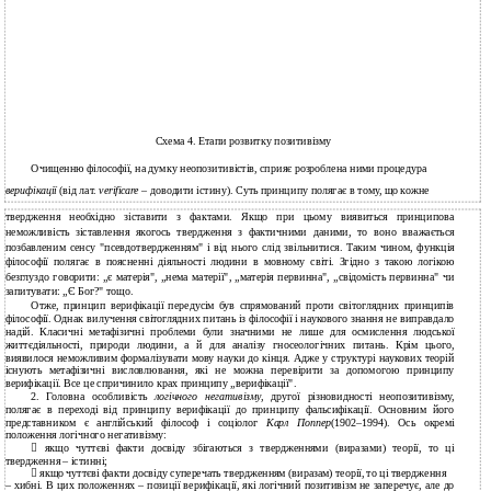
Схема 4. Етапи розвитку позитивізму
Очищенню філософії, на думку неопозитивістів, сприяє розроблена ними процедура
верифікації
(від лат.
verificare
– доводити істину). Суть принципу полягає в тому, що кожне
твердження необхідно зіставити з фактами. Якщо при цьому виявиться принципова
неможливість зіставлення якогось твердження з фактичними даними, то воно вважається
позбавленим сенсу "псевдотвердженням" і від нього слід звільнитися. Таким чином, функція
філософії полягає в поясненні діяльності людини в мовному світі. Згідно з такою логікою
безглуздо говорити: „є матерія", „нема матерії", „матерія первинна", „свідомість первинна" чи
запитувати: „Є Бог?" тощо.
Отже, принцип верифікації передусім був спрямований проти світоглядних принципів
філософії. Однак вилучення світоглядних питань із філософії і наукового знання не виправдало
надій. Класичні метафізичні проблеми були значними не лише для осмислення людської
життєдіяльності, природи людини, а й для аналізу гносеологічних питань. Крім цього,
виявилося неможливим формалізувати мову науки до кінця. Адже у структурі наукових теорій
існують метафізичні висловлювання, які не можна перевірити за допомогою принципу
верифікації. Все це спричинило крах принципу „верифікації".
2. Головна особливість
логічного негативізму,
другої різновидності неопозитивізму,
полягає в переході від принципу верифікації до принципу фальсифікації. Основним його
представником є англійський філософ і соціолог
Карл
Поппер
(1902–1994). Ось окремі
положення логічного негативізму:

якщо чуттєві факти досвіду збігаються з твердженнями (виразами) теорії, то ці
твердження – істинні;

якщо чуттєві факти досвіду суперечать твердженням (виразам) теорії, то ці твердження
– хибні. В цих положеннях – позиції верифікації, які логічний позитивізм не заперечує, але до