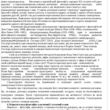
назву
структуралізму
.
Він виник в європейській філософії в середині XX століття і об'єднує
ряд шкіл
у соціогуманітарному пізнанні, пов'язаних
методом виявлення структури,
тобто
сукупності відношень між елементами цілого, що зберігають свою сталість у ході
різноманітних перетворень і змін. У такому розумінні поняття “структура” характеризує не
простий стійкий „кістяк" якогось об'єкта, а сукупність правил, за якими з одного об'єкта можна
одержати другий, третій і так далі шляхом перестановки його елементів і певних симетричних
перетворювань. Виявлення структурних закономірностей окремих об'єктів досягається шляхом
виведення відмінностей між цими об'єктами як перетворювання один в одного конкретних
варіантів єдиного абстрактного інваріанта.
Головними представниками структуралізму є французький антрополог і філософ
Клод
Леві-Строс
(нар. 1908), філософ і історик культури
Мішель Фуко
(1926–1984), психоаналітик
Жан Лакан
(1901–1981),
літературознавець
РоланБарт
(1915–1980),
один
із
засновників
філософського напрямку
постмодернізму
Жак Дерріда
(нар.
1930р.).
джерелом
Основним
розробки методології філософського структуралізму була книга видатного швейцарського
мовознавця
Фердинанда де
Соссюра
(1857–1913)
„Курс загальної лінгвістики"
(1916). Саме
Соссюра належить ідея створення загальної науки про знаки, яку він назвав семіологією. Він
вважав, що „мова є лише окремий випадок, який описується Теорією Знаків". Така позиція
Соссюра припускала можливість використання методів структурної лінгвістики під час
дослідження інших знакових систем.
Саме ці особливості структурної методології врахував Клод Леві-Строс при дослідженні
шлюбно-родинних відносин, ритуалів, міфів, культурного і ментального життя первісних
племен у цілому. Мішель Фуко переносить засоби структурного аналізу у сферу історії ідей. У
своїй найбільш відомій праці „Слова і речі" Фуко на прикладі трьох наук - мовознавства,
біології і політичної економії - розглядає зміну структур, які лежать у основі знання протягом
трьох
періодів
історії
європейської культури: ренесанс,
класика
і
сучасність.
Ролан Барт сприйняв
постанови структурного
аналізу на
усвідомлення
європейських
соціальних
явищ.
Кожний із
структуралістів
прагнув
виявити
„бінарні
опозиції”
(природа–культура, рослинне–тваринне, сире–варене та ін.), які лежать в основі глибинних
структур людського розуму, визначити універсальну структуру людського буття.
Структуралізм базується на переконанні в існуванні єдності усього сущого,
універсальності його принципів.
Говорячи про структуралізм, слід показати його позитивні моменти і значення для науки.
Це, по-перше, ретельна розробка механізмів комунікацій; по-друге, опора на багатомірність
культурних утворень. Проте структуралізм відмовляється від активності суб'єкта як носія
культури, недооцінює індивідуальність, абсолютизує знаково-мовну систему. Структуралізм
потребує синтезу з іншими науками.
4. Марксистська філософія: класичний і сучасний етапи
Марксизм
– філософія, економічна і соціально-політична доктрина, що за останні півтора