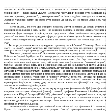
допомогою засобів науки. „Не пояснити, а зрозуміти за допомогою засобів інтуїтивного
проникнення" – такий підхід Дільтея. Психологія “розуміння” повинна бути заснована на
самоспостереженні, „вживанні", „самопереживанні" та інших подібних методах дослідження.
„Остання таємниця життя" не може бути пізнана до кінця, до неї можна лише весь час
наближатися.
Георг Зіммель
, для того щоб розкрити проблему життя, звертався до історії культури і
взаємовідносин людини з нею. Життя – це невпинна боротьба зі смертю, довічна текучість і
мінливість форм культури. Історія культури представляє собою невблаганне погоджування
„життям" все нових і нових культурних форм, які рано чи пізно старіють і стають гальмом для
життя. Доля культури через це завжди трагічна, так само як трагічна і вся історія людського
роду.
Інтерпретує поняття життя у культурно-історичному плані і
Освальд Шпенглер
. Життя для
нього – це „доля", „душа" культури, яка обґрунтовує ідею катастроф, що, постійно і регулярно
повторюючись в історії, призводять до виникнення і смерті замкнутих у собі цивілізацій.
Концепція „творчої еволюції".
Її розвивав представник французького інтуїтизму лауреат
Нобелівської премії
АнріБергсон
.
Як і попередники, він закликав розглядати життя не як щось
закостеніле і завершене, а як безперервне творче становлення. Для Бергсона життя – це
метафізичний космічний процес, могутній потік творчого формування, "життєвий порив".
Матерія – якісне начало буття, хоча й спричиняє опір, але все ж підкоряється життю. Людина
трактуєтьсяБергсоном як творча істота, здатність до творчості якої визначається ірраціональною
інтуїцією. Інтуїція ( від лат
intueri
– раптове осяяння) – це безпосереднє і безмежне споглядання
істини шляхом творчого натхнення і сили волі. Вона виникає не внаслідок міркування або ж
спостереження, а шляхом укорінення в "інтимну сутність" предметів. Інтуїція представляє
собою один із проявів життєвого пориву, який має в собі ясність і очевидність. Бергсон
характеризує інтуїцію як основу духу, як саме життя, а завдання філософії – в тому, щоб
допомогти людині оволодіти інтуїціями.
Помітний вплив на сучасну філософську культуру мала
феноменологія
.
Цей філософський
напрямок започаткував німецький філософ і вчений, професор Гальського і Фрейбурзького
університетів
Едмунд Гуссерль
(1859–1938). „Феномен" у перекладі з грецької мови – це те, що
з’являється. У феноменології мова йдеться про те, що з'явилося у свідомості людини в її
чуттєвому досвіді і в подальшому процесі його осмислення. Феномен - це і відчуття, і
сприймання, і уявлення, і думка.
Феноменологія є вченням про особливий стан свідомості, про феномени і їх значення.
Проте під свідомістю феноменологія розуміє "чисту" трансцендентальну свідомість,