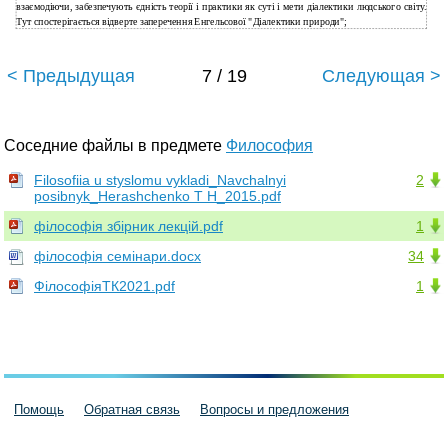
взаємодіючи, забезпечують єдність теорії і практики як суті і мети діалектики людського світу.
Тут спостерігається відверте заперечення Енгельсової "Діалектики природи";
< Предыдущая
7 / 19
Следующая >
Соседние файлы в предмете
Философия
Filosofiia u styslomu vykladi_Navchalnyi
2
posibnyk_Herashchenko T H_2015.pdf
філософія збірник лекцій.pdf
1
філософія семінари.docx
34
ФілософіяТК2021.pdf
1
Помощь
Обратная связь
Вопросы и предложения