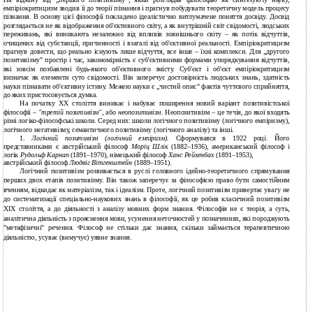
емпіріокритицизм зводив її до теорії пізнання і прагнув побудувати теоретичну модель процесу
пізнання. В основу цієї філософії покладено ідеалістично витлумачене поняття досвіду. Досвід
розглядається не як відображення об'єктивного світу, а як внутрішній світ свідомості, людських
переживань, які виникають незалежно від впливів зовнішнього світу – як потік відчуттів,
очищених від субстанції, причинності і взагалі від об'єктивної реальності. Емпіріокритицизм
прагнув довести, що реально існують лише відчуття, все інше – їхні комплекси. Для „другого
позитивізму" простір і час, закономірність є суб'єктивними формами упорядкування відчуттів,
які зовсім позбавлені будь-якого об'єктивного змісту. Суб'єкт і об'єкт емпіріокритицизм
визначає як елементи суто свідомості. Він заперечує достовірність людських знань, здатність
науки пізнавати об'єктивну істину. Межею науки є „чистий опис" фактів чуттєвого сприйняття,
до яких пристосовується думка.
На початку XX століття виникає і набуває поширення новий варіант позитивістської
філософії –
"третій позитивізм",
або
неопозитивізм.
Неопозитивізм – це течія, до якої входять
різні логіко-філософські школи. Серед них: школи логічного позитивізму (логічного емпіризму),
логічного негативізму, семантичного позитивізму (логічного аналізу) та інші.
1.
Логічний позитивізм (логічний емпіризм).
Сформувався в 1922 році. Його
представниками є австрійський філософ
Моріц Шлік
(1882–1936),
американський філософ і
логік
Рудольф Карнап
(1891–1970),
німецький філософ
Ханс Рейхенбах
(1891–1953),
австрійський філософ
Людвіг Вітгенштейн
(1889–1951).
Логічний позитивізм розвивається в руслі головного ідейно-теоретичного спрямування
перших двох етапів позитивізму. Він також заперечує за філософією право бути самостійним
вченням, відкидає як матеріалізм, так і ідеалізм. Проте, логічний позитивізм привертає увагу не
до систематизації спеціально-наукових знань в філософії, як це робив класичний позитивізм
ХІХ століття, а до діяльності з аналізу мовних форм знання. Філософія не є теорія, а суть,
аналітична діяльність з прояснення мови, усунення неточностей у позначеннях, які породжують
"метафізичні" речення. Філософ не стільки дає знання, скільки займається терапевтичною
діяльністю, усуває (вимучує) уявне знання.