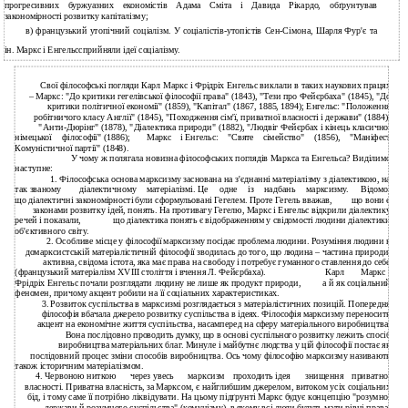
прогресивних буржуазних економістів Адама Сміта і Давида Рікардо, обґрунтував
закономірності розвитку капіталізму;
в) французький утопічний соціалізм. У соціалістів-утопістів Сен-Сімона, Шарля Фур'є та
ін. Маркс і Енгельссприйняли ідеї соціалізму.
Свої філософські погляди Карл Маркс і Фрідріх Енгельс виклали в таких наукових працях
– Маркс: "До критики гегелівської філософії права" (1843), "Тези про Фейєрбаха" (1845), "До
критики політичної економії" (1859), "Капітал" (1867, 1885, 1894); Енгельс: "Положення
робітничого класу Англії" (1845), "Походження сім'ї, приватної власності і держави" (1884),
"Анти-Дюрінг" (1878), "Діалектика природи" (1882), "Людвіг Фейєрбах і кінець класичної
німецької
філософії" (1886);
Маркс
і Енгельс:
"Святе
сімейство"
(1856),
"Маніфест
Комуністичної партії" (1848).
У чому ж полягала новизна філософських поглядів Маркса та Енгельса? Виділимо
наступне:
1. Філософська основа марксизму заснована на з'єднанні матеріалізму з діалектикою, на
так званому
діалектичному
матеріалізмі. Це
одне
із
надбань
марксизму.
Відомо,
що діалектичні закономірності були сформульовані Гегелем. Проте Гегель вважав,
що вони є
законами розвитку ідей, понять. На противагу Гегелю, Маркс і Енгельс відкрили діалектику
речей і показали,
що діалектика понять є відображенням у свідомості людини діалектики
об'єктивного світу.
2. Особливе місце у філософії марксизму посідає проблема людини. Розуміння людини в
домарксистській матеріалістичній філософії зводилась до того, що людина – частина природи,
активна, свідома істота, яка має права на свободу і потребує гуманного ставлення до себе
(французький матеріалізм XVIII століття і вчення Л. Фейєрбаха).
Карл
Маркс і
Фрідріх Енгельс почали розглядати людину не лише як продукт природи,
а й як соціальний
феномен, причому акцент робили на її соціальних характеристиках.
3. Розвиток суспільства в марксизмі розглядається з матеріалістичних позицій. Попередня
філософія вбачала джерело розвитку суспільства в ідеях. Філософія марксизму переносить
акцент на економічне життя суспільства, насамперед на сферу матеріального виробництва.
Вона послідовно проводить думку, що в основі суспільного розвитку лежить спосіб
виробництва матеріальних благ. Минуле і майбутнє людства у цій філософії постає як
послідовний процес зміни способів виробництва. Ось чому філософію марксизму називають
також історичним матеріалізмом.
4. Червоною ниткою
через увесь
марксизм
проходить ідея
знищення
приватної
власності. Приватна власність, за Марксом, є найглибшим джерелом, витоком усіх соціальних
бід, і тому саме її потрібно ліквідувати. На цьому підґрунті Маркс будує концепцію "розумної
держави й розумного суспільства" (комунізму), в якому всі люди будуть мати рівні права,