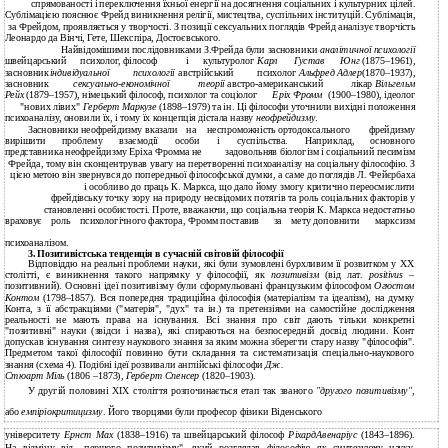
спрямованості і переключення їхньої енергії на досягнення соціальних і культурних цілей.
Сублімацією пояснює Фрейд виникнення релігії, мистецтва, суспільних інституцій. Сублімація,
за Фрейдом, проявляється у творчості. З позиції сексуальних поглядів Фрейд аналізує творчість
Леонардо да Вінчі, Гете, Шекспіра, Достоєвського.
Найвідомішими послідовниками З.Фрейда були засновники
аналітичної психології
швейцарський
психолог, філософ
і
культуролог
Карл
Густав
Юнг
(1875–1961),
засновник
індивідуальної
психології
австрійський
психолог
Альфред
Адлер
(1870–1937),
засновник
сексуально-економічної
теорії
австро-американський
лікар
Вільгельм
Рейх
(1879–1957), німецький філософ, психолог та соціолог
Еріх Фромм
(1900–1980), ідеолог
"нових лівих"
Герберт Маркузе
(1898–1979) та ін. Ці філософи уточнили вихідні положення
психоаналізу, оновили їх, і тому їх концепція дістала назву
неофрейдизму
.
Засновники неофрейдизму вказали
на
неспроможність ортодоксального
фрейдизму
вирішити
проблему
взаємодії
особи
і
суспільства.
Наприклад,
основного
представника неофрейдизму Еріха Фромма не
задовольняв біологізм і соціальний песимізм
Фрейда, тому він сконцентрував увагу на перетворенні психоаналізу на соціальну філософію. З
цією метою він звернувся до попередньої філософської думки, а саме до поглядів Л. Фейєрбаха
і особливо до праць К. Маркса, що дало йому змогу критично переосмислити
фрейдівську точку зору на природу несвідомих потягів та роль соціальних факторів у
становленні особистості. Проте, вважаючи, що соціальна теорія К. Маркса недостатньо
враховує
роль
психологічного фактора, Фромм поставив
за
мету доповнити
марксизм
психоаналізом.
3. Позитивістська тенденція в сучасній світовій філософії
Відповіддю на реальні проблеми науки, які були зумовлені бурхливим її розвитком у XX
столітті, є виникнення такого напрямку у філософії, як
позитивізм
(від лат.
positivus
–
позитивний). Основні ідеї позитивізму були сформульовані французьким філософом
Огюстом
Контом
(1798–1857). Вся попередня традиційна філософія (матеріалізм та ідеалізм), на думку
Конта, з її абстракціями ("матерія", "дух" та ін.) та претензіями на самостійне дослідження
реальності не мають права на існування. Всі знання про світ дають тільки конкретні
"позитивні" науки (звідси і назва), які спираються на безпосередній досвід людини. Конт
допускав існування синтезу наукового знання за яким можна зберегти стару назву "філософія".
Предметом такої філософії повинно бути складання та систематизація спеціально-наукового
знання (схема 4). Подібні ідеї розвивали англійські філософи
Дж.
Стюарт Міль
(1806
–1873),
Герберт Спенсер
(1820–1903).
У другій половині XIX століття розпочинається етап так званого
"другого позитивізму",
або
емпіріокритицизму
. Його творцями були професор фізики Віденського
університету
Ернст Мах
(1838–1916) та швейцарський філософ
РіхардАвенаріус
(1843–1896).
На відміну від „першого позитивізму", який розглядав філософію як синтезуючу науку,