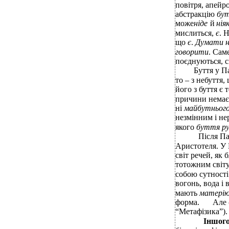
повітря, апейро
абстракцію
бу
може
ніде
й
нія
мислиться,
є
. 
що
є
.
Думати 
говорити
. Сам
поєднуються, с
Буття у П
то – з небуття
його з буття є 
причини немає
ні
майбутньог
незмінним і не
якого
буття ру
Після Па
Аристотеля. У
світ речей, як 
тотожним світу
собою сутності 
вогонь, вода і 
мають
матері
форма.
Але
“Метафізика”).
Іншого