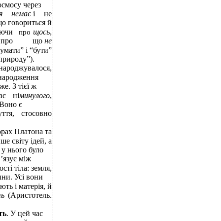
космосу через
я
немає
і
не
що говориться й
ючи
щось
,
про
 про
що
не
умати” і “бути”
природу”).
 народжувалося,
 народження
е. З тієї ж
ає
ні
минулого
,
 Воно є
уття,
стосовно
орах Платона та
е світу ідей, а
 у нього було
’язує між
ості тіла: земля,
тини. Усі вони
ють і матерія, й
ть
(Аристотель.
ть
. У цей час