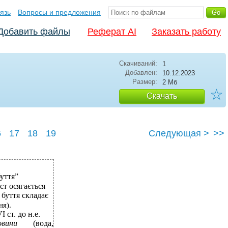
язь
Вопросы и предложения
Добавить файлы
Реферат AI
Заказать работу
Скачиваний:
1
Добавлен:
10.12.2023
Размер:
2 Мб
☆
Скачать
6
17
18
19
Следующая >
>>
буття”
ст осягається
 буття складає
ня).
 ст. до н.е.
овини
(вода,