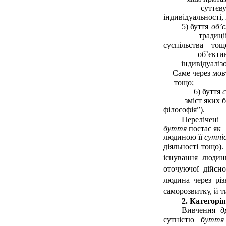
суттєв
індивідуальності,
5) буття
об’
традиці
суспільства
тощ
об’єкти
індивідуаліз
Саме через мов
тощо;
6) буття
зміст яких 
філософія”).
Перелічені
буття
постає як
людиною її
сутні
діяльності тощо).
існування людин
оточуючої дійсно
людина через різ
саморозвитку, й т
2. Категорія
Вивчення
д
сутністю
буття 