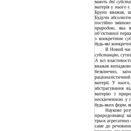
мають
дві субста
матерія у нього 
Бруно вважав, 
Будучи абсолютно
постійно змінюют
природою
, яка в
об’єктивної першо
з конкретним
су
будь-які конкретн
В Новий час 
субстанцію
, сутн
А всі властивості
вважав випадкови
безкінечно, за
раціоналістични
матерії. У нього
абстрагування в
матерію з прир
нескінченною у п
будь-яких форм, я
Наукове роз
природознавці за
трьох агрегатних 
саме до речовини