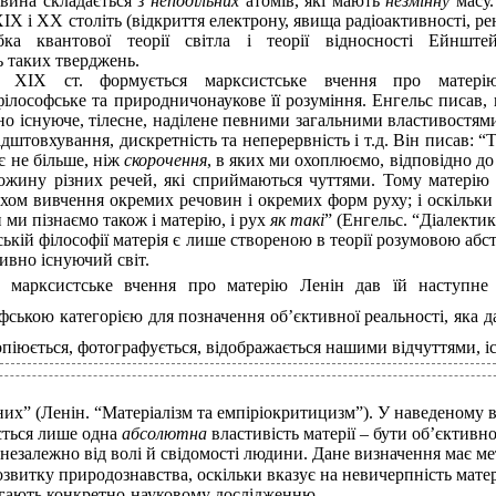
вина складається з
неподільних
атомів, які мають
незмінну
масу.
ХІХ і ХХ століть (відкриття електрону, явища радіоактивності, р
бка квантової теорії світла і теорії відносності Ейнште
ь таких тверджень.
і ХІХ ст. формується марксистське вчення про матері
ілософське та природничонаукове її розуміння. Енгельс писав, 
но існуюче, тілесне, наділене певними загальними властивостями
дштовхування, дискретність та неперервність і т.д. Він писав: “Т
 є не більше, ніж
скорочення
, в яких ми охоплюємо, відповідно до
ожину різних речей, які сприймаються чуттями. Тому матерію
хом вивчення окремих речовин і окремих форм руху; і оскільки
и ми пізнаємо також і матерію, і рух
як такі
” (Енгельс. “Діалекти
ькій філософії матерія є лише створеною в теорії розумовою абс
ивно існуючий світ.
, марксистське вчення про матерію Ленін дав їй наступне 
фською категорією для позначення об’єктивної реальності, яка д
 копіюється, фотографується, відображається нашими відчуттями, 
них” (Ленін. “Матеріалізм та емпіріокритицизм”). У наведеному 
ається лише одна
абсолютна
властивість матерії – бути об’єктивн
 незалежно від волі й свідомості людини. Дане визначення має м
звитку природознавства, оскільки вказує на невичерпність матерії
ягають конкретно-науковому дослідженню.