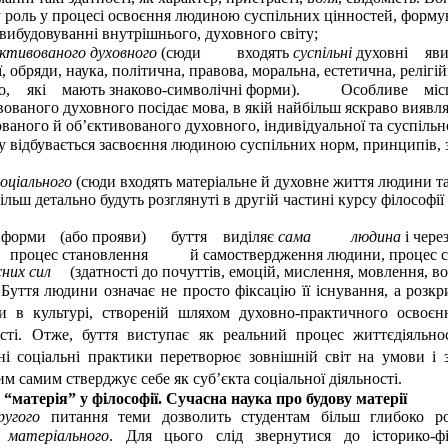
у роль у процесі освоєння людиною суспільних цінностей, форму
 вибудовуванні внутрішнього, духовного світу;
єктивованого духовного
(сюди
входять
суспільні
духовні
яв
ї, обряди, наука, політична, правова, моральна, естетична, релігій
о,
які
мають знаково-символічні форми).
Особливе
міс
вованого духовного посідає мова, в якій найбільш яскраво виявля
ованого й об’єктивованого духовного, індивідуальної та суспільно
у відбувається засвоєння людиною суспільних норм, принципів, з
соціального
(сюди входять матеріальне й духовне життя людини та
більш детально будуть розглянуті в другій частині курсу філософії
форми
(або прояви)
буття
виділяє
сама
людина
і чере
процес становлення
й самоствердження людини, процес с
сних сил
(здатності до почуттів, емоцій, мислення, мовлення, вол
 Буття людини означає не просто фіксацію її існування, а розкр
и в культурі, створеній шляхом духовно-практичного освоє
сті. Отже, буття виступає як реальний процес життєдіяльно
ні соціальні практики перетворює зовнішній світ на умови і 
им самим стверджує себе як суб’єкта соціальної діяльності.
 “матерія” у філософії. Сучасна наука про будову матерії
ругого
питання теми дозволить студентам більш глибоко роз
матеріального
. Для цього слід звернутися до історико-фі