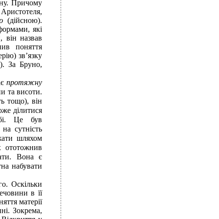
ьну. Причому
 Аристотеля,
ою
(дійсною).
формами, які
, він назвав
ьнив поняття
ерію) зв’язку
). За Бруно,
іє
протяжну
и та висоти.
ть тощо), він
оже ділитися
бі. Це був
на сутність
жати шляхом
х ототожнив
ати. Вона є
тна набувати
го. Оскільки
ечовини в її
няття матерії
ні. Зокрема,