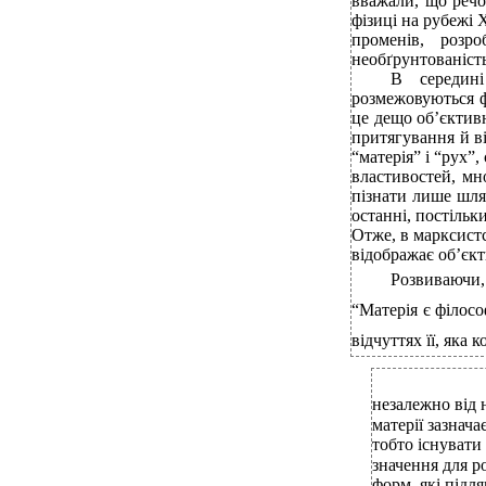
вважали, що речо
фізиці на рубежі 
променів, розро
необґрунтованіст
В середин
розмежовуються ф
це дещо об’єктив
притягування й ві
“матерія” і “рух”,
властивостей, мн
пізнати лише шля
останні, постільк
Отже, в марксистс
відображає об’єкт
Розвиваючи
“Матерія є філосо
відчуттях її, яка
незалежно від 
матерії зазнач
тобто існувати
значення для ро
форм, які підл