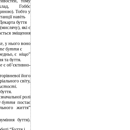
тивостей,
тому
лад,
Гоббс
диною). Тобто у
танції навіть
 Декарта буття
(мислячу), які є
ається зміщення
е, у нього воно
те буття
є
редньо, є
ніщо
”
я та буття.
Це є об’єктивно-
торівневої його
ріального світу,
бистості
.
буття.
значальної ролі
е буття
постає
ального
життя”
уміння буття).
оті “Буття і