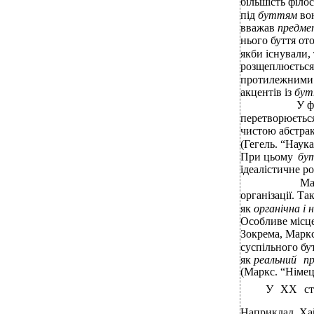
більшість філ
під
буттям
во
вважав
предме
нього буття от
якби існували, 
розщеплюється
протилежними 
акцентів із
бу
У ф
перетворюється
чистою абстрак
(Гегель. “Наук
При цьому
бу
ідеалістичне ро
Ма
організації. Т
як
органічна і 
Особливе місце
Зокрема, Маркс
суспільного бу
як
реальний
п
(Маркс. “Німець
У ХХ сто
Наприклад, Хай