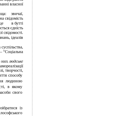
ванні власної
ища:
звичаї,
на свідомість
це
в бутті
ється єдність
ї свідомості.
нань, ідеалів
 суспільства,
 – “Соціальна
з них
людське
амореалізації
і, творчості,
иття способу
ння людиною
сті, в якому
засоби свого
ібратися із
лософського