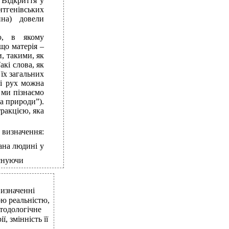
 Відкриття у
ентгенівських
йна) довели
ю, в якому
що матерія –
, такими, як
акі слова, як
 їх загальних
 і рух можна
 ми пізнаємо
ка природи”).
тракцією, яка
визначення:
ана людині у
існуючи
визначенні
ою реальністю,
етодологічне
, змінність її