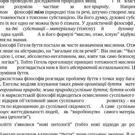
ософів проводили дослідження природних явищ
і
їх
влас
ни
розуміли
частіше
за
все
природу
.
Наприк
том
філософії
тіло
(природні тіла та речі, штучно створені лю
отожнюється з тілесною субстанцією. На його думку, духовні субс
то їх все одно не можна було б пізнати. У дуалістичній філософії
на
дві
субстанції
–
матеріальну
(тілесну)
й
духовну
одна одній.
А в його формулі “мислю, отже, існую” відбув
ття
на
знання
.
ілософії Гегеля буття постало як чисте визначення мислення. Отж
 лише на абстракцію, на “загальне після речей”. Він писав: “
Чис
цією і, отже, абсолютно-негативним, яке, взяте так само безпосе
а логіки”). Тобто Гегель проголошує принцип тотожності мисленн
ття
розглядається ним в його
абстрактній всезагальності
. 
зуміння буття.
рксистська філософія розглядає проблему буття з точки зору бага
ак, Енгельс виділяв існування таких
рівнів організації буття
мате
неорганічна природа
;
жива природа
;
суспільне буття; буття осо
 в марксистській філософії відводиться осмисленню суспільного 
 відкрив об’єктивний закон суспільного
розвитку – ви
ття по відношенню до суспільної свідомості.
А саме
суспільн
роцес
життєдіяльності людей,
як
“виробництво
самого матері
ка ідеологія”).
літті з’явилися “нові онтології” (тобто нові підходи до роз
деггер розглядав категорію “буття” лише стосовно людини. В роб