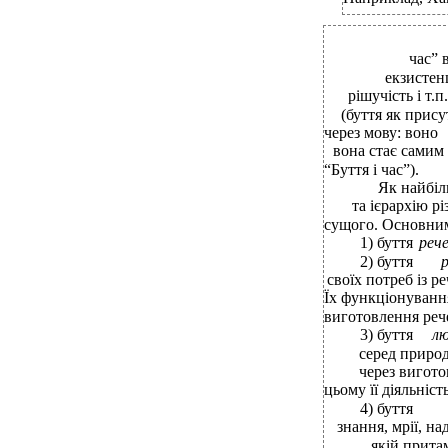
час” 
екзистенц
рішучість і т.
(буття як прис
через мову: воно
вона стає самим 
“Буття і час”).
Як найбіль
та ієрархію р
сущого. Основни
1) буття
реч
2) буття
своїх потреб із 
Їх функціонуванн
виготовлення реч
3) буття
лю
серед природ
через вигото
цьому її діяльніс
4) буття
знання, мрії, на
якій притам