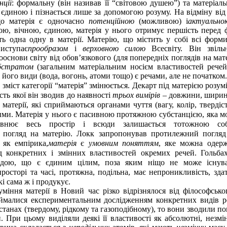
нції
: формальну (він називав її “світовою душею”) та матеріал
є єдиною і пізнається лише за допомогою розуму. На відміну від
що матерія є одночасно
потенційною
(можливою) і
актуальн
ю, вічною, єдиною, матерія у нього отримує першість перед 
ь одна одну в матерії. Матерію, що містить у собі всі форми
иступає
прообразом
і
верховною силою
Всесвіту. Він звіл
основи світу від обов’язкового (для попередніх поглядів на мат
бстратом
(загальним матеріальним носієм властивостей речей
і його види (вода, вогонь, атоми тощо) є речами, але не початком.
зміст категорії “матерія” змінюється. Декарт під матерією розум
ість якої він зводив до наявності
трьох вимірів
– довжини, ширин
 матерії, які сприймаються органами чуття (вагу, колір, твердіс
ми. Матерія у нього є пасивною протяжною субстанцією, яка м
повнює весь простір і всюди залишається тотожною со
й погляд на матерію. Локк запропонував протилежний погляд 
, як емпірика,
матерія
є
умовним поняттям
, яке можна одер
ід конкретних і змінних властивостей окремих речей. Гольба
одою, що є єдиним цілим, поза яким ніщо не може існув
росторі та часі, протяжна, подільна, має непроникливість, зда
кі сама ж і продукує.
уміння матерії в Новий час різко відрізнялося від філософсько
ймалися експериментальним дослідженням конкретних видів р
станах (твердому, рідкому та газоподібному), то вони зводили по
. При цьому виділяли деякі її властивості як абсолютні, незмін