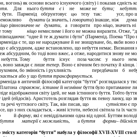
н, вогонь) як основи всього існуючого (світу) і показав єдність 
ття
.
Для
нього
буття
є
і
не
може
не
бути;
небутт
к
бути.
Парменід
обґрунтовує
тезу
так:
усе, про 
цю
Неможливо
думати
(а значить, і
говорити
) інакше, ніж
дума
ніщо
рівнозначне
не
думати
,
а
говорити
про
ніщо
, значить ні
е тому
ніщо
немислиме і його не можна виразити. Отже, “д
півпадаючи: “одне й те ж думати і бути” (Парменід. Поема “Про 
арменіда є те, що не народжуване й не знищуване, бо, якби воно
, що є абсурдним, адже встановлено, що небуття немає. Визнання
теж абсурдним, бо тоді воно вже
є
, а отже, народитися знову не мож
 небуття. Тому
буття
існує
поза часом:
у
нього
нем
о
, воно завжди є лише
тепер
. Воно є вічним без початку й кінця.
рухомим, бо змінність і рухливість
передбачали
б
неб
хається
або у що
буття трансформується
.
рменіда в античній філософії категорія “буття” розглядалася у тв
 Платона
справжнє
,
істинне
й
незмінне
буття було притаманне лиш
бліде відображення світу ідей, не мав істинного буття. Тобто буття
 ідей (ейдосів). Аристотель розглядав буття як певну ланку, що зв
та речі чуттєвого світу. Так, він писав, що
сутністю
є пр
все, що з них складається, - живі істоти, небесні світила та їх час
ю
й
форму
, які є невіддільними одна від одної. Буттям володі
буття
матерії
є
можливість
,
а
буття
форми
–
дійсніс
 змісту категорія “буття” набула у філософії XVII-XVIII столі