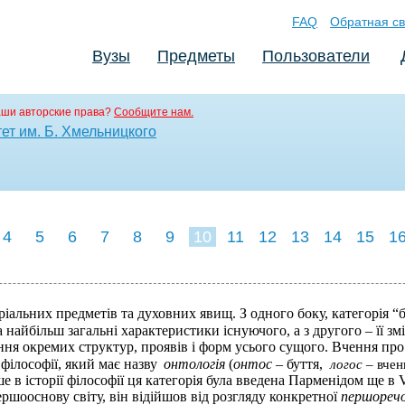
FAQ
Обратная св
Вузы
Предметы
Пользователи
аши авторские права?
Сообщите нам.
ет им. Б. Хмельницкого
4
5
6
7
8
9
10
11
12
13
14
15
1
ріальних предметів та духовних явищ. З одного боку, категорія “
 найбільш загальні характеристики існуючого, а з другого – її змі
ння окремих структур, проявів і форм усього сущого. Вчення про
 філософії, який має назву
онтологія
(
онтос
– буття,
логос
– вчен
 в історії філософії ця категорія була введена Парменідом ще в VI
ршооснову світу, він відійшов від розгляду конкретної
першореч