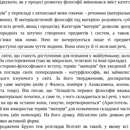
ідкувати, як у процесі розвитку філософії змінювався зміст катего
рія” у перекладі з латинської мови означає –
речовина
(матеріальн
овини). В матеріалістичній філософії під матерією розуміють
су
ві
всіх речей, явищ і процесів). Категорія “матерія” дозволяє зроз
риродних та штучно створених предметів і систем, а також
в’язки між ними. Нею не вичерпуються лише ті предмет
доступні органам чуття людини. Вона описує й ті
можливі
речі,
 світи, що стануть доступними для пізнання у
майбутньому
, кол
оби
спостереження (такі як мікроскоп, телескоп та інші прилади).
історико-філософського вступу, термін “
матерія
” був уведений 
в погляди своїх попередників - натурфілософів, які займал
ього існуючого у світі. За його твердженням, досократи
у саме матерію (
вода
у Фалеса,
повітря
у Анаксимена,
вогон
та тощо). Він писав, що “більшість перших філософів вважа
матеріальні початки, а саме те, з чого складаються всі речі, з чо
 на що як останнє вони, гинучи, перетворюються” (Аристотель. 
ії він використав термін “матерія” для позначення складової част
вість
(або
потенція
). На його думку,
дійсністю
(або деякою рі
дяки активній
формі
.
родження Бруно теж розглядав Всесвіт як такий, у якому всі 