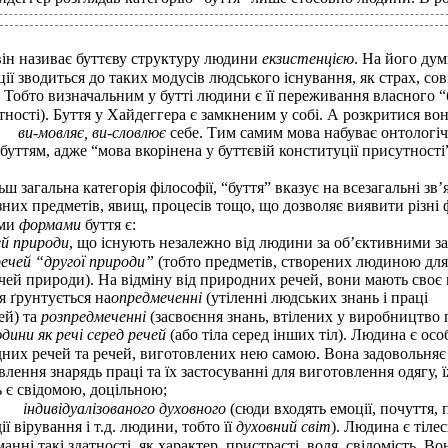
він називає буттєву структуру людини
екзистенцією
. На його дум
ії зводиться до таких модусів людського існування, як страх, сові
п. Тобто визначальним у бутті людини є її переживання власного “б
утності). Буття у Хайдеггера є замкненим у собі. А розкритися в
ви-мовляє,
ви-словлює
себе. Тим самим мова набуває онтологіч
буттям, адже “мова вкорінена у буттєвій конституції присутності
ш загальна категорія філософії, “буття” вказує на всезагальні зв’
ізних предметів, явищ, процесів тощо, що дозволяє виявити різні
ми
формами
буття є:
ей природи
, що існують незалежно від людини за об’єктивними з
речей “другої природи”
(тобто предметів, створених людиною для
речей природи). На відміну від природних речей, вони мають своє
я ґрунтується на
опредмеченні
(утіленні людських знань і праці
ей) та
розпредмеченні
(засвоєння знань, втілених у виробництво п
дини як речі серед речей
(або тіла серед інших тіл). Людина є ос
них речей та речей, виготовлених нею самою. Вона задовольняє
влення знарядь праці та їх застосуванні для виготовлення одягу, 
ть є свідомою, доцільною;
індивідуалізованого духовного
(сюди входять емоції, почуття,
дії вірування і т.д. людини, тобто її
духовний світ
). Людина є тіле
анні такі здатності, як характер, пристрасті, воля, свідомість. В