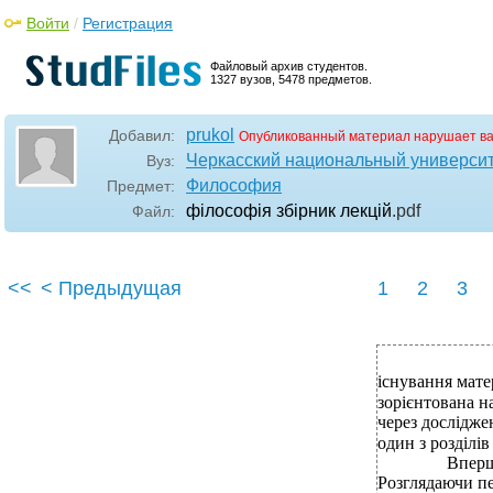
Войти
/
Регистрация
Файловый архив студентов.
1327 вузов, 5478 предметов.
prukol
Добавил:
Опубликованный материал нарушает в
Черкасский национальный университ
Вуз:
Философия
Предмет:
філософія збірник лекцій
.pdf
Файл:
<<
< Предыдущая
1
2
3
існування мате
зорієнтована на
через дослідже
один з розділів
Вперше
Розглядаючи пе