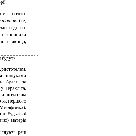
рії
ий – значить
бстанцію
(те,
уміти єдність
 встановити
и і явища,
и будуть
Аристотелем.
ися пошуками
ки брали за
ь
у Геракліта,
ли початком
го як першого
Метафізика).
ини будь-якої
ччю) матерія
існуючі речі