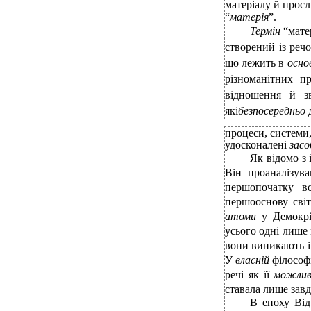
матеріалу й просл
“
матерія
”.
Термін
“мате
створений із реч
що лежить в
осно
різноманітних п
відношення й з
які
безпосередньо
процеси, системи,
удосконалені
зас
Як відомо з 
Він проаналізува
першопочатку вс
першооснову світ
атоми
у Демокрі
усього одні лише 
вони виникають і
У
власній
філософ
речі як її
можли
ставала лише зав
В епоху Від