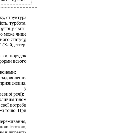
ку, структура
сть, турбота,
уття-у-світі”
оно може лише
ного статусу,
” (Хайдеггер.
язки, порядок
 форми всього
аконами;
 задоволення
 призначення.
у
евної речі);
обливим тілом
 свої потреби
їжі тощо. При
 переживання,
сною істотою,
они відіграють