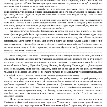
У житті індивіда вищі цінності визначають сенс його існування, з якого випливає вся
мотивація даного суб'єкта. Завдяки цим цінностям людина долучається до вищої інстанції, що
наповнює сенс її існування, надає йому конкретики.
Потреба в сенсі – це потреба в інтегральному розумінні світу, універсальному
пояснювальному принципі. Без такого внутрішнього ідейного смислу людина не відчуває своєї
цілісності, не може керувати творенням самої себе. Людина без сенсу, без вищої цілі є засобом
для цілей інших людей.
Утвердження вищих цілей і цінностей власного життя становить сенс індивідуального
існування. Потреба в сенсі фіксує потребу людини з'ясувати свою значущість у між особових
стосунках, зрозуміти своє місце в універсумі. Причетність до вищих цінностей, служіння їм дає
змогу людині відчути цінність свого індивідуального буття.
Від свого початку філософія формувалась як наука про світ і про людину. Ці дві теми
філософських роздумів ішли паралельно, взаємодоповнюючи і взаємо збагачуючи одна одну.
Але в критичні моменти розвитку людства чільне місце в цих роздумах займала проблема
цінності людського життя, точніше, ціни життя і смерті. Як писав Альбер Камю, є лише одна
по-справжньому серйозна філософська проблема — проблема самогубства. Вирішити, варте чи
не варте життя того, щоб його прожити, — значить відповісти на фундаментальне питання
філософії. Все інше... вторинне.
Якщо жити, то як, для чого — філософи намагалися збагнути сутність людини, причину її
страждань. Вищою цінністю життя стародавні філософи вважали природу, але не ту природу,
що оточує нас, не природне середовище, а істинну природу – споконвічний закон буття. Цей
світовий закон – Логос у Геракліта, Дао – у Лао-цзи, Апейрон – у Парменіда і т.д. Доки людина
жила в замкнутому світі родової міфології, доки вся її поведінка суворо регламентувалася
традиційною родовою мораллю, не поставало питання про індивідуальну відповідальність, про
відповідність життя індивіда цьому колективному, універсальному закону.
Та коли родова мораль стала руйнуватися, не задовольняючи потреб розвинутого
суспільства, набула величезної ваги світоглядна проблема моральної відповідальності людини,
проблема моральної істини. Полісна демократія, сформована на принципах земляцтва,
сусідства, не відповідала більше вимогам економічного і соціального розвитку і мусила
поступитися місцем громадянському суспільству, організованому на засадах вільного товаро
виробництва, якому відповідало індивідуальне самовизначення особи. В цей час постала
філософія Сократа.
Ще до Сократа філософи констатували кризу звичного світовідчуття людини, але причину
її вбачали у відхиленні людини від своєї природи. У вчинках, що суперечать природі, полягає
причина того, що люди страждають більше, ніж можна було б страждати, відчувають менше