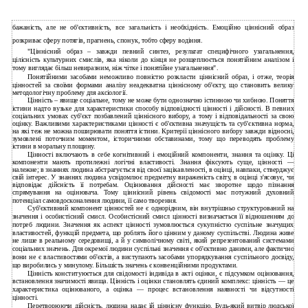
бажаність, але не об'єктивність, все загальність і необхідність. Емоційно ціннісний образ
розкриває сферу потягів, прагнень, спонук, тобто сферу водіння.
"Ціннісний образ – завжди певний синтез, результат специфічного узагальнення,
цілісність культурних смислів, яка ніколи до кінця не розщеплюється понятійним аналізом і
тому виглядає більш невиразним, ніж чітке і понятійне узагальнення".
Понятійними засобами неможливо повністю розкласти ціннісний образ, і отже, теорія
цінностей за своїми формами аналізу неадекватна ціннісному об'єкту, що становить велику
методологічну проблему для аксіології.
Цінність – явище соціальне, тому не може бути однозначно істинною чи хибною. Поняття
істини надто вузьке для характеристики способу відповідності цінності і дійсності. В певних
соціальних умовах суб'єкт позбавлений ціннісного вибору, а тому і відповідальності за свою
оцінку. Важливими характеристиками цінності є об'єктивна значущість та суб'єктивна норма,
на які теж не можна поширювати поняття істини. Критерії ціннісного вибору завжди відносні,
зумовлені поточним моментом, історичними обставинами, тому що переводять проблему
істини в моральну площину.
Цінності включають в себе когнітивний і емоційний компоненти, знання та оцінку. Ці
компоненти мають протилежні логічні властивості. Знання фіксують суще, цінності —
належне; в знаннях людина абстрагується від своєї зацікавленості, в оцінці, навпаки, стверджує
свій інтерес. У знаннях людина усвідомлює предметну вираженість світу, в оцінці з'ясовує, чи
відповідає дійсність її потребам. Оцінювання дійсності має зворотне щодо пізнання
спрямування на оцінювача. Тому ціннісний рівень свідомості має потужний духовний
потенціал самовдосконалення людини, її само творення.
Суб'єктивний компонент цінностей не є однорідним, він внутрішньо структурований на
значення і особистісний смисл. Особистісний смисл цінності визначається її відношенням до
потреб людини. Значення як аспект цінності зумовлюється сукупністю суспільне значущих
властивостей, функцій предмета, що роблять його цінним у даному суспільстві. Людина живе
не лише в реальному середовищі, а й у символічному світі, який репрезентований системами
соціальних значень. Для окремої людини суспільні значення є об'єктивно даними, але фактично
вони не є властивостями об'єктів, а виступають засобами упорядкування суспільного досвіду,
що виробились у минулому. Більшість значень є конвенційними продуктами.
Цінність конституюється для свідомості індивіда в акті оцінки, є підсумком оцінювання,
встановлення значимості явища. Цінність і оцінки становлять єдиний комплекс: цінність — це
характеристика оцінюваного, а оцінка — процес встановлення наявності чи відсутності
цінності.
Перетворюючи дійсність, людина надає їй ціннісну функцію. Будь-який витвір людської