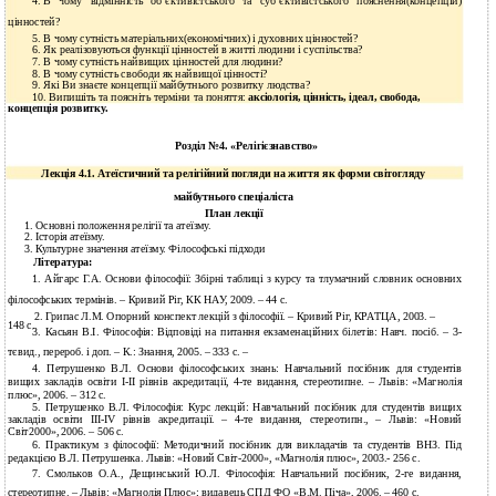
4.
В чому відмінність об’єктивістського та суб’єктивістського пояснення(концепцій)
цінностей?
5.
В чому сутність матеріальних(економічних) і духовних цінностей?
6.
Як реалізовуються функції цінностей в житті людини і суспільства?
7.
В чому сутність найвищих цінностей для людини?
8.
В чому сутність свободи як найвищої цінності?
9.
Які Ви знаєте концепції майбутнього розвитку людства?
10.
Випишіть та поясніть терміни та поняття:
аксіологія, цінність, ідеал, свобода,
концепція розвитку.
Розділ №4. «Релігієзнавство»
Лекція 4.1. Атеїстичний та релігійний погляди на життя як форми світогляду
майбутнього спеціаліста
План лекції
1. Основні положення релігії та атеїзму.
2. Історія атеїзму.
3. Культурне значення атеїзму. Філософські підходи
Література:
1. Айгарс Г.А. Основи філософії: Збірні таблиці з курсу та тлумачний словник основних
філософських термінів. – Кривий Ріг, КК НАУ, 2009. – 44 с.
2. Грипас Л.М. Опорний конспект лекцій з філософії. – Кривий Ріг, КРАТЦА, 2003. –
148 с.
3. Касьян В.І. Філософія: Відповіді на питання екзаменаційних білетів: Навч. посіб. – 3-
тєвид., перероб. і доп. – К.: Знання, 2005. – 333 с. –
4. Петрушенко В.Л. Основи філософських знань: Навчальний посібник для студентів
вищих закладів освіти І-ІІ рівнів акредитації, 4-те видання, стереотипне. – Львів: «Магнолія
плюс», 2006. – 312 с.
5. Петрушенко В.Л. Філософія: Курс лекцій: Навчальний посібник для студентів вищих
закладів освіти ІІІ-ІV рівнів акредитації. – 4-те видання, стереотипн., – Львів: «Новий
Світ2000», 2006. – 506 с.
6. Практикум з філософії: Методичний посібник для викладачів та студентів ВНЗ. Під
редакцією В.Л. Петрушенка. Львів: «Новий Світ-2000», «Магнолія плюс», 2003.- 256 с.
7. Смольков О.А., Дещинський Ю.Л. Філософія: Навчальний посібник, 2-ге видання,
стереотипне. – Львів: «Магнолія Плюс»; видавець СПД ФО «В.М. Піча», 2006. – 460 с.