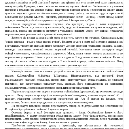
діяльності реалізує в собі ціннісний проект, але цінним він стає лише тоді, коли задовольняє
певну потребу. Прядиво, з якого нічого не виткано, ще не є цінністю. Зацікавленість у певних
потребах є неодмінною умовою оцінки. Відсутність потреби робить неможливою оцінку. Якщо
цінність виражає здатність об'єкта виконувати певну роботу, то оцінка судить про спосіб
виконання цієї роботи. (Житло – цінність, упорядковане житло – оцінка). Таким чином, оцінка
поєднує потенційну цінність предмета з потребами й інтересами суб'єкта.
Оцінка передбачає існування підстави або критерію, згідно з яким відбувається
оцінювання. Такою підставою служить потреба, щодо якої визначається цінність предмета, або
норматив, норма, що порівнює предмет з усталеним взірцем. Отже, акт оцінки передбачає
порівняння двох реальностей – духовної і матеріальної.
Залежно від взірця оцінювана річ може виявитись гарною чи поганою. Спіноза казав, що
"гарна споруда – всього лише погані руїни". Взірцем, згідно з яким здійснюється оцінювання,
виступають утворення нормативного характеру. До них належать стандарти, правила, закони,
команди, директиви, технічні норми, моральні заповіді. Існування таких стандартів надає
оцінці узаконеного, санкціонованого характеру. Мова, слова також можуть розглядатись як
нормативне утворення. Назвати річ – значить підвести її під певне поняття, взірець. Назвати
звичну річ іншим ім'ям – значить підвести її під інший взірець, тобто інакше оцінити. Тому
вивчення мови є процесом засвоєння стандартних уявлень про світ.
Категорія норми почала активно розроблятись як філософське поняття в соціологічних
працях Є.Дюркгейма, М.Вебера, Т.Парсонса. Відштовхуючись від типології форм
раціональності людської поведінки, норму вони витлумачували функціонально, як стандарт
поведінки, що характеризує соціальну роль індивіда, його приналежність до конкретної
соціальної групи. Норми встановлювали межі діяльності соціальних груп.
Порівняно з цінностями норми втрачають той відтінок ідеальності, що зумовлює природу
цінності. Якщо норми – це взірці загальноприйнятої поведінки, еталони нормативної дії, то
цінності зберігають момент бажаності, закличності дії. Але й норми не існують поза
цінностями, без них вони вироджуються в алгоритми, схеми поведінки.
Як стандарти поведінки норми передбачають санкції за їх дотримання або недотримання.
В соціології розрізняють соціальні й правові норми.
Основна форма, в якій функціонують цінності, – ідеал. Особливістю ідеалу є його
нездійсненність. У цьому проявляється абсолютність ідеалу, його безкінечність, принципова
недосяжність. Саме завдяки безкінечності ідеалу можлива ціннісна ієрархія, певна градація, що
визначається відповідністю, ідеалу; ідеал же не має ступенів.
Прийомом конструювання ідеалу є ідеалізація, що абстрагується від полярності