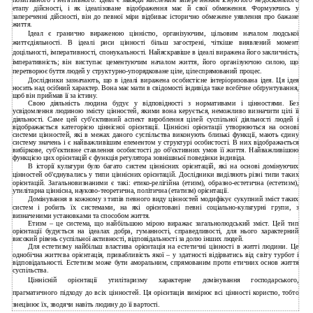
позитивного і негативного. Ідеал є завжди мисленим запереченням існуючого недосконалого
етапу дійсності, і як ідеалізоване відображення має й свої обмеження. Формуючись у
запереченні дійсності, він до певної міри відбиває історично обмежене уявлення про бажане
життя.
Ідеал є гранично вираженою цінністю, організуючим, цільовим началом людської
життєдіяльності. В ідеалі риси цінності більш загострені, чіткіше виявлений момент
доцільності, імперативності, спонукальності. Найяскравіше в ідеалі виражена його закличність,
імперативність; він виступає цементуючим началом життя, його організуючою силою, що
перетворює буття людей у структурно-упорядковане ціле, цілеспрямований процес.
Дослідники зазначають, що в ідеалі виражена особистісне інтеріоризована ідея. Ця ідея
носить над осібний характер. Вона має мати в свідомості індивіда таке всебічне обґрунтування,
щоб він приймав її за істину.
Свою діяльність людина будує у відповідності з нормативами і цінностями. Без
усвідомлення людиною змісту цінностей, якими вона керується, неможливо визначити цілі її
діяльності. Саме цей суб'єктивний аспект вироблення цілей суспільної діяльності людей і
відображається категорією ціннісної орієнтації. Ціннісні орієнтації утворюються на основі
системи цінностей, які в межах даного суспільства виконують близькі функції, мають єдину
систему значень і є найважливішим елементом у структурі особистості. В них відображається
вибіркове, суб'єктивне ставлення особистості до об'єктивних умов її життя. Найважливішою
функцією цих орієнтацій є функція регулятора зовнішньої поведінки індивіда.
В історії культури було багато систем ціннісних орієнтацій, які на основі домінуючих
цінностей об'єднувались у типи ціннісних орієнтацій. Дослідники виділяють різні типи таких
орієнтацій. Загальновизнаними є такі: етико-релігійна (етизм), образно-естетична (естетизм),
утилітарна ціннісна, науково-теоретична, політична (етатизм) орієнтації.
Домінування в кожному з типів певного виду цінностей модифікує сукупний зміст таких
систем і робить їх системами, на які орієнтовані певні соціально-культурні групи, з
визначеними установками та способом життя.
Етизм – це система, що найбільшою мірою виражає загальнолюдський зміст. Цей тип
орієнтації будується на ідеалах добра, гуманності, справедливості, для нього характерний
високий рівень суспільної активності, відповідальності за долю інших людей.
Для естетизму найбільш властива орієнтація на естетичні цінності в житті людини. Це
однобічна життєва орієнтація, привабливість якої – у здатності відірватись від світу турбот і
відповідальності. Естетизм може бути аморальним, спрямованим проти етичних основ життя
суспільства.
Ціннісній орієнтації утилітаризму характерне домінування господарського,
прагматичного підходу до всіх цінностей. Ця орієнтація вимірює всі цінності користю, тобто
знецінює їх, зводячи навіть людину до її вартості.