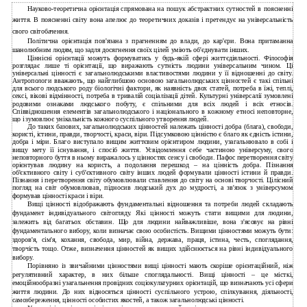
Науково-теоретична орієнтація спрямована на пошук абстрактних сутностей в поясненні
життя. В поясненні світу вона апелює до теоретичних доказів і претендує на універсальність
свого світобачення.
Політична орієнтація пов'язана з прагненням до влади, до кар'єри. Вона притаманна
шанолюбним людям, що задля досягнення своїх цілей уміють об'єднувати інших.
Ціннісні орієнтації можуть формуватись у будь-якій сфері життєдіяльності. Філософія
розглядає лише ті орієнтації, що виражають сутність людини універсальним чином. Ці
універсальні цінності є загальнолюдськими властивостями людини у її відношенні до світу.
Антропологи вважають, що найглибшою основою загальнолюдських цінностей є такі спільні
для всього людського роду біологічні фактори, як наявність двох статей, потреба в їжі, теплі,
сексі, вікові відмінності, потреба в тривалій соціалізації дітей. Культурні універсалії зумовлені
родовими ознаками людського побуту, є спільними для всіх людей і всіх етносів.
Співвідношення елементів загальнолюдського і національного в кожному етносі неповторне,
що і зумовлює унікальність кожного суспільного утворення людей.
До таких базових, загальнолюдських цінностей належать цінності добра (блага), свободи,
користі, істини, правди, творчості, краси, віри. Підсумковою цінністю є благо як єдність істини,
добра і міри. Благо виступало вищим життєвим орієнтиром людини, узагальнювало в собі і
вищу мету її існування, і спосіб життя. Усвідомлення себе частиною універсуму, свого
неповторного буття в ньому виражалось у цінностях сенсу і свободи. Пафос перетворення світу
орієнтував людину на користь, а подолання перешкод – на цінність добра. Пізнання
об'єктивного світу і суб'єктивного світу інших людей формували цінності істини й правди.
Пізнання і перетворення світу обумовлювали ставлення до світу на основі творчості. Цілісний
погляд на світ обумовлював, підносив людський дух до мудрості, а зв'язок з універсумом
формував цінності краси і віри.
Вищі цінності відображають фундаментальні відношення та потреби людей складають
фундамент індивідуального світогляду. Які цінності можуть стати вищими для людини,
залежить від багатьох обставин. Що для людини найважливіше, вона з'ясовує на рівні
фундаментального вибору, коли визначає свою особистість. Вищими цінностями можуть бути:
здоров'я, сім'я, кохання, свобода, мир, війна, держава, праця, істина, честь, споглядання,
творчість тощо. Отже, визначення цінностей як вищих здійснюється на рівні індивідуального
вибору.
Порівняно із звичайними цінностями вищі цінності мають скоріше орієнтаційний, ніж
регулятивний характер, в них більше споглядальності. Вищі цінності – це місткі,
емоційнообразні узагальнення провідних соціокультурних орієнтацій, що визначають усі сфери
життя людини. До них відносяться цінності суспільного устрою, спілкування, діяльності,
самозбереження, цінності особистих якостей, а також загальнолюдські цінності.