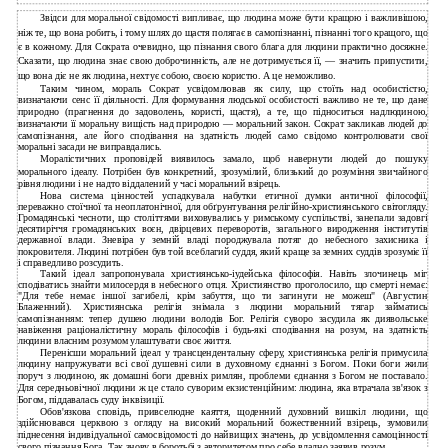
Звідси для моральної свідомості випливає, що людина може бути кращою і важливішою,
ніж те, що вона робить, і тому шлях до щастя полягає в самопізнанні, пізнанні того кращого, що
є в кожному. Для Сократа очевидно, що пізнання свого блага для людини практично досяжне.
Сказати, що людина знає свою доброчинність, але не дотримується її, — значить припустити,
що вона діє не як людина, нехтує собою, своєю користю. А це неможливо.
Таким чином, мораль Сократ усвідомлював як силу, що стоїть над особистістю,
визначаючи сенс її діяльності. Для формування людської особистості важливо не те, що дане
природно (прагнення до задоволень, користі, щастя), а те, що підноситься надлюдиною,
визначаючи її моральну вищість над природою — моральний закон. Сократ закликав людей до
самопізнання, але його сподівання на здатність людей само свідомо контролювати свої
моральні засади не виправдались.
Моралістичних проповідей виявилось замало, щоб навернути людей до пошуку
морального ідеалу. Потрібен був конкретний, зрозумілий, близький до розуміння звичайного
рівня людини і не надто віддалений у часі моральний взірець.
Нова система цінностей успадкувала набутки етичної думки античної філософії,
переважно стоїчної та неоплатонічної, для обґрунтування релігійно-християнського світогляду.
Громадянські чесноти, що століттями виховувались у римському суспільстві, занепали задовгі
десятиріччя громадянських воєн, двірцевих переворотів, загального виродження інститутів
державної влади. Зневіра у земній владі породжувала потяг до небесного захисника і
покровителя. Людині потрібен був той всеблагий суддя, який краще за земних суддів зрозуміє її
і справедливо розсудить.
Такий ідеал запропонувала християнсько-іудейська філософія. Навіть злочинець міг
сподіватись знайти милосердя в небесного отця. Християнство проголосило, що смерті немає:
"Для тебе немає іншої загибелі, крім забуття, що ти загинути не можеш" (Августин
Блаженний). Християнська релігія знімала з людини моральний тягар займатись
самопізнанням: тепер душею людини володів Бог. Релігія суворо засудила як диявольське
навіження раціоналістичну мораль філософів і будь-які сподівання на розум, на здатність
людини власним розумом улаштувати своє життя.
Перенісши моральний ідеал у трансцендентальну сферу, християнська релігія примусила
людину напружувати всі свої душевні сили в духовному єднанні з Богом. Поки боги жили
поруч з людиною, як домашні боги древніх римлян, проблеми єднання з Богом не поставало.
Для середньовічної людини ж це стало суворим екзистенційним: людина, яка втрачала зв'язок з
Богом, піддавалась суду інквізиції.
Обов'язкова сповідь, привселюдне каяття, щоденний духовний вишкіл людини, що
здійснювався церквою з огляду на високий моральний божественний взірець, зумовили
піднесення індивідуальної самосвідомості до найвищих значень, до усвідомлення самоцінності
свого пізнання Бога. Так знову в боротьбі з авторитетом про себе владно заявив розум.