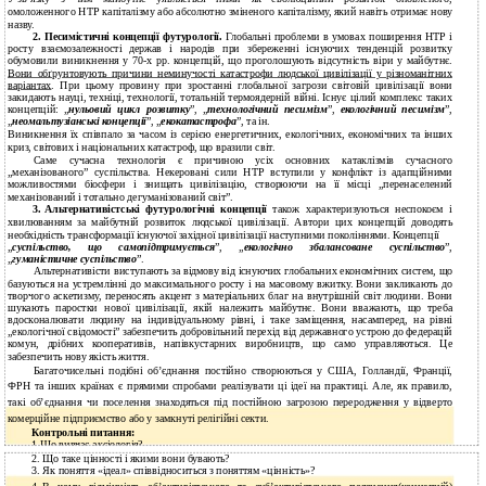
омоложенного НТР капіталізму або абсолютно зміненого капіталізму, який навіть отримає нову
назву.
2.
Песимістичні концепції футурології.
Глобальні проблеми в умовах поширення НТР і
росту взаємозалежності держав і народів при збереженні існуючих тенденцій розвитку
обумовили виникнення у 70-х рр. концепцій, що проголошують відсутність віри у майбутнє.
Вони обґрунтовують причини неминучості катастрофи людської цивілізації у різноманітних
варіантах
. При цьому провину при зростанні глобальної загрози світовій цивілізації вони
закидають науці, техніці, технології, тотальній термоядерній війні. Існує цілий комплекс таких
концепцій: „
нульовий цикл розвитку
”, „
технологічний песимізм
”,
екологічний песимізм
”,
„
неомальтузіанські концепції
”, „
екокатастрофа
”, та ін.
Виникнення їх співпало за часом із серією енергетичних, екологічних, економічних та інших
криз, світових і національних катастроф, що вразили світ.
Саме сучасна технологія є причиною усіх основних катаклізмів сучасного
„механізованого” суспільства. Некеровані сили НТР вступили у конфлікт із адапційними
можливостями біосфери і знищать цивілізацію, створюючи на її місці „перенаселений
механізований і тотально дегуманізований світ”.
3.
Альтернативістські футурологічні концепції
також характеризуються неспокоєм і
хвилюванням за майбутній розвиток людської цивілізації. Автори цих концепцій доводять
необхідність трансформації існуючої західної цивілізації наступними поколіннями. Концепції
„
суспільство, що самопідтримується
”, „
екологічно збалансоване суспільство
”,
„
гуманістичне суспільство
”.
Альтернативісти виступають за відмову від існуючих глобальних економічних систем, що
базуються на устремлінні до максимального росту і на масовому вжитку. Вони закликають до
творчого аскетизму, переносять акцент з матеріальних благ на внутрішній світ людини. Вони
шукають паростки нової цивілізації, якій належить майбутнє. Вони вважають, що треба
вдосконалювати людину на індивідуальному рівні, і таке заміщення, насамперед, на рівні
„екологічної свідомості” забезпечить добровільний перехід від державного устрою до федерацій
комун, дрібних кооперативів, напівкустарних виробництв, що само управляються. Це
забезпечить нову якість життя.
Багаточисельні подібні об’єднання постійно створюються у США, Голландії, Франції,
ФРН та інших країнах є прямими спробами реалізувати ці ідеї на практиці. Але, як правило,
такі об’єднання чи поселення знаходяться під постійною загрозою переродження у відверто
комерційне підприємство або у замкнуті релігійні секти.
Контрольні питання:
1.Що вивчає аксіологія?
2.
Що таке цінності і якими вони бувають?
3.
Як поняття «ідеал» співвідноситься з поняттям «цінність»?