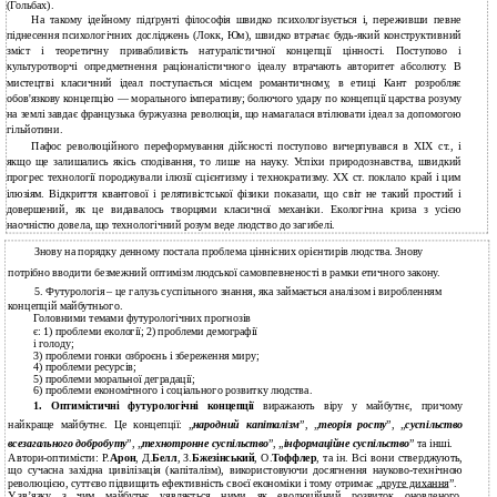
(Гольбах).
На такому ідейному підґрунті філософія швидко психологізується і, переживши певне
піднесення психологічних досліджень (Локк, Юм), швидко втрачає будь-який конструктивний
зміст і теоретичну привабливість натуралістичної концепції цінності. Поступово і
культуротворчі опредметнення раціоналістичного ідеалу втрачають авторитет абсолюту. В
мистецтві класичний ідеал поступається місцем романтичному, в етиці Кант розробляє
обов'язкову концепцію — морального імперативу; болючого удару по концепції царства розуму
на землі завдає французька буржуазна революція, що намагалася втілювати ідеал за допомогою
гільйотини.
Пафос революційного переформування дійсності поступово вичерпувався в XIX ст., і
якщо ще залишались якісь сподівання, то лише на науку. Успіхи природознавства, швидкий
прогрес технології породжували ілюзії сцієнтизму і технократизму. XX ст. поклало край і цим
ілюзіям. Відкриття квантової і релятивістської фізики показали, що світ не такий простий і
довершений, як це видавалось творцями класичної механіки. Екологічна криза з усією
наочністю довела, що технологічний розум веде людство до загибелі.
Знову на порядку денному постала проблема ціннісних орієнтирів людства. Знову
потрібно вводити безмежний оптимізм людської самовпевненості в рамки етичного закону.
5. Футурологія – це галузь суспільного знання, яка займається аналізом і виробленням
концепцій майбутнього.
Головними темами футурологічних прогнозів
є: 1) проблеми екології; 2) проблеми демографії
і голоду;
3) проблеми гонки озброєнь і збереження миру;
4) проблеми ресурсів;
5) проблеми моральної деградації;
6) проблеми економічного і соціального розвитку людства.
1.
Оптимістичні футурологічні концепції
виражають віру у майбутнє, причому
найкраще майбутнє. Це концепції: „
народний капіталізм
”, „
теорія росту
”, „
суспільство
всезагального добробуту
”, „
технотронне суспільство
”, „
інформаційне суспільство
” та інші.
Автори-оптимісти: Р.
Арон
, Д.
Белл
, З.
Бжезінський
, О.
Тоффлер
, та ін. Всі вони стверджують,
що сучасна західна цивілізація (капіталізм), використовуючи досягнення науково-технічною
революцією, суттєво підвищить ефективність своєї економіки і тому отримає „
друге дихання
”.
У
зв’язку з чим майбутнє уявляється ними як еволюційний розвиток оновленого,