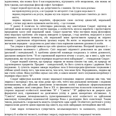
задоволення, ніж можна було б насолоджуватись, відчувають себе нещасними, ніж можна не
бути такими, наголошував філософ-софіст Антифонт.
Сократ перший проголосив, що доброчинність є знанням. Ця теза мала декілька
наслідків:відтепер розум, а не традиція чи авторитет став суддею моральності
людини;спираючись на розум, людина мусила свідомо і відповідально ставитись до свого
життя;
людина змушена була виробити, сформувати свою систему цінностей, моральний
кодекс, з точки зору якого оцінювати життя світу,
–
і це головне.
У цьому й полягала та світоглядна революція, яку констатував Сократ: відтепер не
світовий закон визначав спосіб життя індивіда, а особистість мусила виробити і протиставити
природному хаосу свій моральний закон. Сократ гранично чітко поставив перед філософією
нову моральну проблему: або мораль виводити із природи, і тоді загибель людськості в хаосі
тваринних інстинктів неминуча, або моральний закон протиставити природі як свідомо
визнану і раціонально обґрунтовану ідеальну норму. Як жити: за моральним ідеалом чи за
звичаєвим порядком – ця дилема на довгі віки стала наріжним каменем духовності особи.
Так уперше в філософії заявила про себе ціннісна проблематика. Вихідний принцип її —
співвідношення належного і дійсного. Світ людської свідомості розколовся на два плани:
ідеальний і матеріальний. А проблема цінностей назавжди поєдналась із світом духовності,
ідеальним виміром буття. "Я не спроможний коритися нічому з усього, що в мені є, крім того
переконання, яке після ретельної перевірки видається мені найкращим", – стверджував Сократ.
Сократ перший осягнув, що природу людини не можна пізнати так само, як природу не
одухотворених предметів. Предмет – самодостатній, бо його сутність відома і дорівнює його
існуванню. А сутність людини завжди перебуває поза її безпосереднім фізичним існуванням і
обіймає цілий спектр того, чим вона могла, чим хоче, чим може бути. Народившись, людина ще
має стати собою. Вона постійно шукає сам себе, в кожен момент свого існування випробовує і
перевіряє образ свого "Я".
Сократ зафіксував важливу ознаку моральної поведінки людини: різницю між тим, чим
людина є насправді і тим, що вона думає про себе, тобто між реальними мотивами і свідомим
мотивуванням, між дійсними ціннісними установками особи і вербально сформульованими
цілями, оцінками своєї поведінки. Вже в XX ст. феноменологічна психологія позначила ці дві
сторони людської особистості поняттями "Я" і "Самість". "Я" дефінується як джерело ціле
формуючої волі, спрямованої на досягнення успіху в даних конкретних обставинах. А
"Самість" виражає інтенціональність (цілеспрямованість) всієї особистості на здійснення
максимуму потенційних можливостей індивіда Вона є реалізацією його екзистенції. Таким
чином, доцільність і моральність можуть суперечити одна одній. Особистого життєвого успіху
людина може досягти ціною відмови від самості, від своїх найкращих потенційних якостей.
Саме звідси починається суперечність загальнокорисного та належного, суспільного
інтересу й особистої чесності, політики і моралі, соціального блага і моральної чесноти.