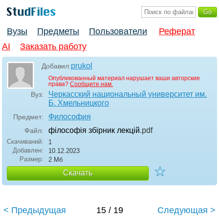
Вузы
Предметы
Пользователи
Реферат
AI
Заказать работу
prukol
Добавил:
Опубликованный материал нарушает ваши авторские
права?
Сообщите нам.
Черкасский национальный университет им.
Вуз:
Б. Хмельницкого
Философия
Предмет:
філософія збірник лекцій
.pdf
Файл:
Скачиваний:
1
Добавлен:
10.12.2023
Размер:
2 Мб
☆
Скачать
< Предыдущая
15 / 19
Следующая >