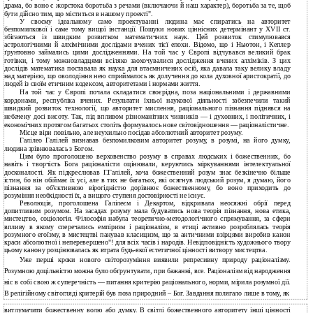
драма, бо воно є жорстока боротьба з речами (включаючи й наш характер), боротьба за те, щоб
бути дійсно тим, що міститься в нашому проекті".
У своєму ідеальному само проектуванні людина має спиратись на авторитет
безпомилкової і саме тому вищої інстанції. Пошуки нових ціннісних детермінант у XVII ст.
збігаються із швидким розвитком математичних наук. Цей розвиток стимулювався
астрологічними й алхімічними дослідами вчених тієї епохи. Відомо, що і Ньютон, і Кеплер
ґрунтовно займались цими дослідженнями. На той час у Європі відчувався великий брак
готівки, і тому можновладцями всіляко заохочувалися дослідження вчених алхіміків. З цих
дослідів математика поставала як наука для втаємничених осіб, яка давала таку велику владу
над матерією, що оволодіння нею сприймалось як долучення до кола духовної аристократії, до
людей із своїм етичним кодексом, авторитетами і нормами життя.
На той час у Європі почала складатися своєрідна, поза національними і державними
кордонами, республіка вчених. Результати їхньої наукової діяльності забезпечили такий
швидкий розвиток технології, що авторитет мислення, раціонального пізнання піднявся на
небачену досі висоту. Так, під впливом різноманітних чинників — і духовних, і політичних, і
економічних протягом багатьох століть формувалось нове світовідношення — раціоналістичне.
Місце віри повільно, але неухильно посідав абсолютний авторитет розуму.
Галілео Галілей визнавав безпомилковим авторитет розуму, в розумі, на його думку,
людина зрівнювалась з Богом.
Цим було проголошено верховенство розуму в справах людських і божественних, бо
навіть і творчість Бога раціоналісти оцінювали, керуючись міркуваннями інтелектуальної
досконалості. Як підкреслював Г.Галілей, хоча божественний розум знає безкінечно більше
істин, бо він обіймає їх усі, але в тих не багатьох, які осягнув людський розум, я думаю, його
пізнання за об'єктивною вірогідністю дорівнює божественному, бо воно приходить до
розуміння необхідності їх, а вищого ступеня достовірності не існує.
Революція, проголошена Галілеєм і Декартом, відкривала неосяжні обрії перед
допитливим розумом. На засадах розуму мала будуватись нова теорія пізнання, нова етика,
мистецтво, соціологія. Філософія набула теоретично-методологічного спрямування, за сфери
впливу в якому сперечались емпіризм і раціоналізм, в етиці активно розроблялась теорія
розумного егоїзму, в мистецтві панував класицизм, що за античними взірцями виробив канон
краси абсолютної і неперевершено"! для всіх часів і народів. Невідповідність художнього твору
цьому канону розцінювалась як втрата будь-якої естетичної цінності витвору мистецтва.
Уже перші кроки нового світорозуміння виявили репресивну природу раціоналізму.
Розумною доцільністю можна було обґрунтувати, при бажанні, все. Раціоналізм від народження
ніс в собі свою ж суперечність — питання критерію раціонального, норми, мірила розумної дії.
В релігійному світогляді критерій був поза природний – Бог. Завдання полягало лише в тому, як
витлумачити божественну волю або думку. В світлі божественного авторитету інші цінності