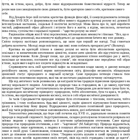
буття, як істина, краса, добро, були лише віддзеркаленням божественної мудрості. Тепер же
розум мав сам санкціонувати свою діяльність, бути критерієм самого себе, критиком самого
себе.
Від Декарта бере свій початок критична функція філософії, її самоусвідомлююча інтенція.
Філософи XVII-XIX ст. формулювали настійну вимогу піддавати критиці розуму всі духовні й
інтелектуальні настанови, соціальні й політичні інституції. Мова йшла про те, щоб виробити
чистий, рафінований образ дійсності і втілити його в життя, а відтак, мислилось, почнеться
нова епоха, суспільство соціальної гармонії – "царство розуму на землі".
Раціоналізм обіцяв ясні й чіткі перспективи, втілення яких неминуче і близьке. "Все, що я
бачу, сіє зерна революції, яка неминуче відбудеться і до задоволення бачити яку я не доживу...
Світло потроху настільки розповсюдилось, що засяє при першій же нагоді. Тоді станеться
добряча колотнеча. Молоді люди воістину щасливі: вони побачать прекрасні речі" (Вольтер).
Критика як критерій істини в самому розумі не могла бути абсолютним критерієм,
оскільки є за визначенням негативною цінністю, власне анти цінністю або відсутністю оцінки,
голим запереченням. Коли Декарт пише, що для дослідження істини необхідно раз у житті,
наскільки це можливо, поставити все під сумнів", він позасвідоме вже передбачає той образ
істини, задля якого варто все існуюче відкинути як незадовільне.
Спрямовуючи весь свій критичний пафос на повалення влади закону, в даному випадку
релігійного закону, усталеної норми витлумачення світу, філософи несамохіть збільшували
ціннісний статус природного в людській культурі. Саме природна інтенція ставала тією
абсолютною позитивною нормою, якої так не вистачало раціоналістичному світовідчуттю.
Ще від античних часів розвивалась ця натуралістична традиція піднесення природного як
витоку моральності людини. Апеляція до природи така ж стародавня, як і до закону, причому
природа самої "природи" витлумачувалась по-різному. Природним для античного грека було те,
що відповідало космічному принципу: природною, тобто абсолютною, була та краса, те добро,
та істина, яка відображала гармонію космосу, несла в собі образ космічної довершеності.
За часів Середньовіччя природне вперше було ототожнено з тілесним, плотським, тобто
гріховним, і тому позбавлялось будь-якої цінності, окрім цінності відчуження божественного
ідеалу в невластиву йому форму. Відродження реабілітувало позитивний ідеал природного,
який від часів реформації починає наповнюватись новим, досі небаченим змістом.
Технологічна революція, що бере свій початок від XVII ст., радикально оновила поняття
природи в людській свідомості. Індустріалізована, складно розгалужена технологія розірвала всі
зв'язки людини з природою, замінила її штучним урбанізованим оточенням. Саме відтоді
природа стає природним оточенням, а світ – "картиною" (М.Хайдеггер). Природа віддаляється,
залишаючись лише картинкою, а людина в пошуках абсолютних настанов знаходить природу
лише в своїй душі. Самопізнання, пізнання людської душі усвідомлюється як універсальний
ключ до пізнання основоположних істин. "Людина мусить шукати в самій природі і в своїх
власних силах засобів задоволення своїх потреб, ліків від своїх страждань і шляхів до щастя".