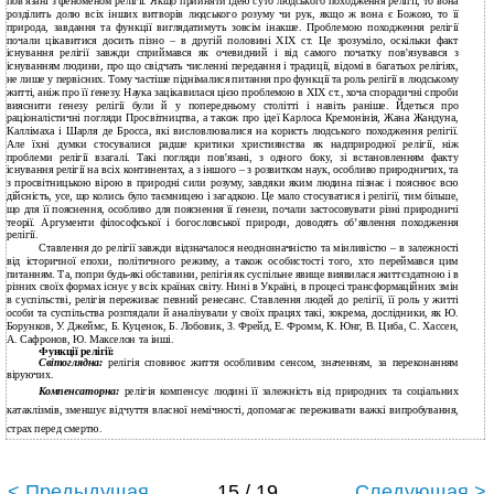
пов'язані з феноменом релігії. Якщо прийняти ідею суто людського походження релігії, то вона
розділить долю всіх інших витворів людського розуму чи рук, якщо ж вона є Божою, то її
природа, завдання та функції виглядатимуть зовсім інакше. Проблемою походження релігії
почали цікавитися досить пізно – в другій половині XIX ст. Це зрозуміло, оскільки факт
існування релігії завжди сприймався як очевидний і від самого початку пов'язувався з
існуванням людини, про що свідчать численні передання і традиції, відомі в багатьох релігіях,
не лише у первісних. Тому частіше піднімалися питання про функції та роль релігії в людському
житті, аніж про її ґенезу. Наука зацікавилася цією проблемою в XIX ст., хоча спорадичні спроби
вияснити ґенезу релігії були й у попередньому столітті і навіть раніше. Йдеться про
раціоналістичні погляди Просвітництва, а також про ідеї Карлоса Кремонінія, Жана Жандуна,
Каллімаха і Шарля де Бросса, які висловлювалися на користь людського походження релігії.
Але їхні думки стосувалися радше критики християнства як надприродної релігії, ніж
проблеми релігії взагалі. Такі погляди пов'язані, з одного боку, зі встановленням факту
існування релігії на всіх континентах, а з іншого – з розвитком наук, особливо природничих, та
з просвітницькою вірою в природні сили розуму, завдяки яким людина пізнає і пояснює всю
дійсність, усе, що колись було таємницею і загадкою. Це мало стосуватися і релігії, тим більше,
що для її пояснення, особливо для пояснення її ґенези, почали застосовувати різні природничі
теорії. Аргументи філософської і богословської природи, доводять об’явлення походження
релігії.
Ставлення до релігії завжди відзначалося неоднозначністю та мінливістю – в залежності
від історичної епохи, політичного режиму, а також особистості того, хто переймався цим
питанням. Та, попри будь-які обставини, релігія як суспільне явище виявилася життєздатною і в
різних своїх формах існує у всіх країнах світу. Нині в Україні, в процесі трансформаційних змін
в суспільстві, релігія переживає певний ренесанс. Ставлення людей до релігії, її роль у житті
особи та суспільства розглядали й аналізували у своїх працях такі, зокрема, дослідники, як Ю.
Борунков, У. Джеймс, Б. Куценок, Б. Лобовик, З. Фрейд, Е. Фромм, К. Юнг, В. Циба, С. Хассен,
А. Сафронов, Ю. Макселон та інші.
Функції релігії:
Світоглядна:
релігія сповнює життя особливим сенсом, значенням, за переконанням
віруючих.
Компенсаторна:
релігія компенсує людині її залежність від природних та соціальних
катаклізмів, зменшує відчуття власної немічності, допомагає переживати важкі випробування,
страх перед смертю.
< Предыдущая
15 / 19
Следующая >