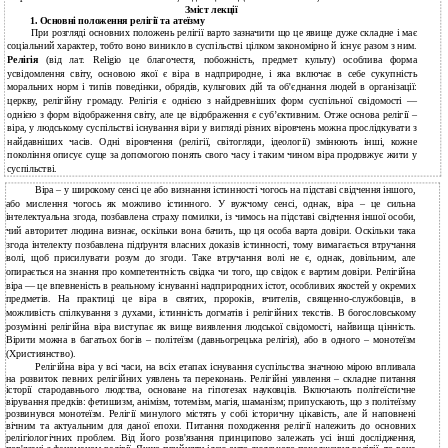
Зміст лекції
1. Основні положення релігії та атеїзму
При розгляді основних положень релігії варто зазначити що це явище дуже складне і має
соціальний характер, тобто воно виникло в суспільстві цілком закономірно й існує разом з ним.
Релігія
(від лат. Religio це благочестя, побожність, предмет культу) особлива форма
усвідомлення світу, основою якої є віра в надприродне, і яка включає в себе сукупність
моральних норм і типів поведінки, обрядів, культових дій та об'єднання людей в організації:
церкву, релігійну громаду. Релігія є однією з найдревніших форм суспільної свідомості —
однією з форм відображення світу, але це відображення є суб’єктивним. Отже основа релігії –
віра, у людському суспільстві існування віри у вигляді різних віровчень можна прослідкувати з
найдавніших часів. Одні віровчення (релігії, світогляди, ідеології) змінюють інші, кожне
покоління описує суще за допомогою понять свого часу і таким чином віра продовжує жити у
суспільстві.
Віра – у широкому сенсі це або визнання істинності чогось на підставі свідчення іншого,
або мислення чогось як можливо істинного. У вужчому сенсі, однак, віра – це сильна
інтелектуальна згода, позбавлена страху помилки, із чимось на підставі свідчення іншої особи,
чий авторитет людина визнає, оскільки вона бачить, що ця особа варта довіри. Оскільки така
згода інтелекту позбавлена підґрунтя власних доказів істинності, тому вимагається втручання
волі, щоб присилувати розум до згоди. Таке втручання волі не є, однак, довільним, але
опирається на знання про компетентність свідка чи того, що свідок є вартим довіри. Релігійна
віра — це впевненість в реальному існуванні надприродних істот, особливих якостей у окремих
предметів. На практиці це віра в святих, пророків, вчителів, священно-службовців, в
можливість спілкування з духами, істинність догматів і релігійних текстів. В богословському
розумінні релігійна віра виступає як вище виявлення людської свідомості, найвища цінність.
Вірити можна в багатьох богів – політеїзм (давньогрецька релігія), або в одного – монотеїзм
(Християнство).
Релігійна віра у всі часи, на всіх етапах існування суспільства значною мірою впливала
на розвиток певних релігійних уявлень та переконань. Релігійні уявлення – складне питання
історії стародавнього людства, основане на гіпотезах науковців. Включають політеїстичне
вірування предків: фетишизм, анімізм, тотемізм, магія, шаманізм; припускають, що з політеїзму
розвинувся монотеїзм. Релігії минулого містять у собі історичну цікавість, але й наповнені
вічним та актуальним для даної епохи. Питання походження релігії належить до основних
релігіологічних проблем. Від його розв'язання принципово залежать усі інші дослідження,