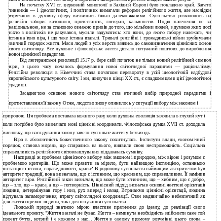
На початку XVI ст. церковній монополії в Західній Європі було покладено край. Багато
чинників — і ідеологічних, і політичних вимагали реформи релігійного життя, але наслідки
втручання в духовну сферу виявились більш далекосяжними. Суспільство розкололось на
релігійні табори: католиків, протестантів, лютеран, кальвіністів. Поділ населення не за
національною, не за становою ознакою привів до того, що мільйони людей, з думкою яких досі
ніхто з політиків не рахувався, мусили задуматись: хто вони, до якого табору належать, чи
істинна їхня віра, і що таке істина взагалі. Тривалі релігійні і громадянські війни зруйнували
звичний порядок життя. Маси людей з усіх верств взялись до самовизначення ціннісних основ
свого світогляду. Все духовне і філософське життя дістало потужний поштовх до вироблення
нової ціннісної парадигми.
Від лютеранської революції 1517 p. бере свій початок не тільки новий релігійний символ
віри, з цього часу почалось формування нової світоглядної парадигми — раціоналізму.
Релігійна революція в Німеччині стала початком перевороту в усій ідеологічній надбудові
європейського культурного світу. І ми, живучи в кінці XX ст., є спадкоємцями цієї ідеологічної
традиції.
Засадничою основою нового світогляду став етичний вибір природної парадигми і
протиставлення її закону. Отже, людство знову опинилось у ситуації вибору між законом і
природою. Ця проблема поставала кожного разу, коли духовна еволюція заходила в глухий кут і
коли потрібно було визначати нові ціннісні координати. Філософська думка XVII ст. доходила
висновку, що наслідування закону завело суспільне життя у безвихідь.
Віра в абсолютність божественного закону похитнулась. Інститути влади, економічний
порядок, станова мораль, що спирались на нього, виявили свою неспроможність. Соціальна
справедливість релігійного світовлаштування піддавалась сумніву.
Насправді ж проблема ціннісного вибору між законом і природою, між вірою і розумом є
проблемою критеріїв. Що може правити за мірило, бути найвищою інстанцією, останньою
інстанцією істини, справедливості, краси? В родовому суспільстві найвищим авторитетом був
авторитет традиції, вона визначала, що є істинним, що красивим, що справедливим. Її замінив
авторитет віри. Релігійний закон визначав, що може бути істинним, що – хибним, що є добро,
що – зло, що – краса, а що – потворність. Ціннісний підхід визначав основні життєві орієнтації
людини, детермінував гору і низ, рух вперед і назад. Втрачаючи ціннісні орієнтації, людина
відчувала запаморочення, втрату світоглядної координації. Стан надзвичайно небезпечний як
для життя окремої людини, так і для існування суспільства.
Людській природі значною мірою властиве прагнення до ідеалу, до реалізації свого
ідеального проекту. "Життя взагалі не буває. Життя – неминуча необхідність здійснити саме той
проект буття, котрий і є кожним з нас... Життя в самому прямому розумінні цього слова –